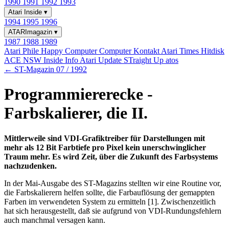
1990
1991
1992
1993
Atari Inside
▾
1994
1995
1996
ATARImagazin
▾
1987
1988
1989
Atari Phile
Happy Computer
Computer Kontakt
Atari Times
Hitdisk
ACE NSW Inside Info
Atari Update
STraight Up
atos
← ST-Magazin 07 / 1992
Programmiererecke -
Farbskalierer, die II.
Mittlerweile sind VDI-Grafiktreiber für Darstellungen mit
mehr als 12 Bit Farbtiefe pro Pixel kein unerschwinglicher
Traum mehr. Es wird Zeit, über die Zukunft des Farbsystems
nachzudenken.
In der Mai-Ausgabe des ST-Magazins stellten wir eine Routine vor,
die Farbskalierern helfen sollte, die Farbauflösung der gemappten
Farben im verwendeten System zu ermitteln [1]. Zwischenzeitlich
hat sich herausgestellt, daß sie aufgrund von VDI-Rundungsfehlern
auch manchmal versagen kann.