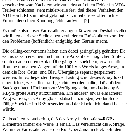
verschieden war. Nachdem wir zunächst auf einen Fehler im VDI-
Treiber schlossen, steht mittlerweile fest, daß dieses Verhalten den
VDI von DRI zumindest gebilligt ist, zumal die veröffentlichte
Formel denselben Rundungsfehler aufweist [2].
Es mußte also unser Farbskalierer angepaßt werden. Deshalb stellen
wir Ihnen an dieser Stelle einen veränderten Farbskalierer vor, der
den Problemen (hoffentlich) endgültig den Garaus macht.
Die calling-conventions haben sich dabei geringfügig geändert. Da
es uns ratsam erschien, nicht nur die Anzahl der möglichen Stufen,
sondern auch deren exakte Übergänge zu speichern, erwartet die
Routine nun einen Zeiger auf ein 1001 x 3 Words langes Array, in
dem die Rot- Grün- und Blau-Übergänge separat gespeichert
werden. Im vorliegenden Beispiel-Listing wird dieses Array lokal
eingerichtet, weshalb darauf geachtet werden sollte, daß auf dem
Stack genügend Freiraum zur Verfügung steht, um das knapp 6
KByte große Array aufzunehmen. Ein anderer, etwas einfacherer
Weg wäre es, das Array global statisch anzulegen, wodurch der
fällige Speicher im BSS reserviert und der Stack nicht damit belastet
würde.
Zu beachten ist weiterhin, daß das Array in den »0er«-RGB-
Elementen immer die Werte -1 erhält. Das vereinfacht die Abfrage.
Wenn der Farbskalierer also 16 Rot-Übergänge meldet, befinden