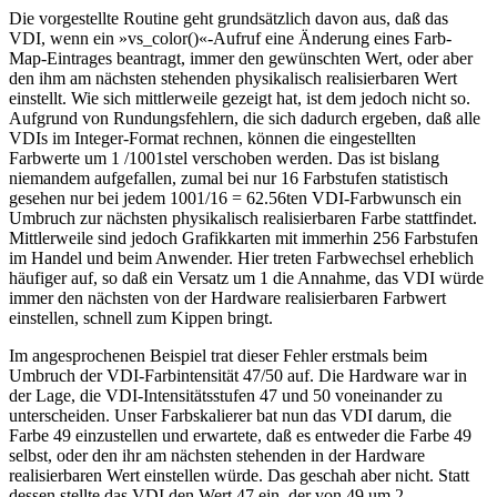
Die vorgestellte Routine geht grundsätzlich davon aus, daß das
VDI, wenn ein »vs_color()«-Aufruf eine Änderung eines Farb-
Map-Eintrages beantragt, immer den gewünschten Wert, oder aber
den ihm am nächsten stehenden physikalisch realisierbaren Wert
einstellt. Wie sich mittlerweile gezeigt hat, ist dem jedoch nicht so.
Aufgrund von Rundungsfehlern, die sich dadurch ergeben, daß alle
VDIs im Integer-Format rechnen, können die eingestellten
Farbwerte um 1 /1001stel verschoben werden. Das ist bislang
niemandem aufgefallen, zumal bei nur 16 Farbstufen statistisch
gesehen nur bei jedem 1001/16 = 62.56ten VDI-Farbwunsch ein
Umbruch zur nächsten physikalisch realisierbaren Farbe stattfindet.
Mittlerweile sind jedoch Grafikkarten mit immerhin 256 Farbstufen
im Handel und beim Anwender. Hier treten Farbwechsel erheblich
häufiger auf, so daß ein Versatz um 1 die Annahme, das VDI würde
immer den nächsten von der Hardware realisierbaren Farbwert
einstellen, schnell zum Kippen bringt.
Im angesprochenen Beispiel trat dieser Fehler erstmals beim
Umbruch der VDI-Farbintensität 47/50 auf. Die Hardware war in
der Lage, die VDI-Intensitätsstufen 47 und 50 voneinander zu
unterscheiden. Unser Farbskalierer bat nun das VDI darum, die
Farbe 49 einzustellen und erwartete, daß es entweder die Farbe 49
selbst, oder den ihr am nächsten stehenden in der Hardware
realisierbaren Wert einstellen würde. Das geschah aber nicht. Statt
dessen stellte das VDI den Wert 47 ein, der von 49 um 2