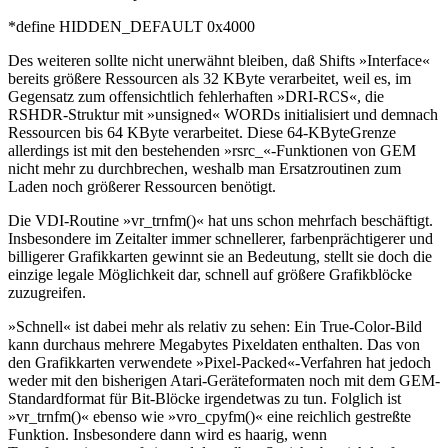
*define HIDDEN_DEFAULT 0x4000
Des weiteren sollte nicht unerwähnt bleiben, daß Shifts »Interface«
bereits größere Ressourcen als 32 KByte verarbeitet, weil es, im
Gegensatz zum offensichtlich fehlerhaften »DRI-RCS«, die
RSHDR-Struktur mit »unsigned« WORDs initialisiert und demnach
Ressourcen bis 64 KByte verarbeitet. Diese 64-KByteGrenze
allerdings ist mit den bestehenden »rsrc_«-Funktionen von GEM
nicht mehr zu durchbrechen, weshalb man Ersatzroutinen zum
Laden noch größerer Ressourcen benötigt.
Die VDI-Routine »vr_trnfm()« hat uns schon mehrfach beschäftigt.
Insbesondere im Zeitalter immer schnellerer, farbenprächtigerer und
billigerer Grafikkarten gewinnt sie an Bedeutung, stellt sie doch die
einzige legale Möglichkeit dar, schnell auf größere Grafikblöcke
zuzugreifen.
»Schnell« ist dabei mehr als relativ zu sehen: Ein True-Color-Bild
kann durchaus mehrere Megabytes Pixeldaten enthalten. Das von
den Grafikkarten verwendete »Pixel-Packed«-Verfahren hat jedoch
weder mit den bisherigen Atari-Geräteformaten noch mit dem GEM-
Standardformat für Bit-Blöcke irgendetwas zu tun. Folglich ist
»vr_trnfm()« ebenso wie »vro_cpyfm()« eine reichlich gestreßte
Funktion. Insbesondere dann wird es haarig, wenn