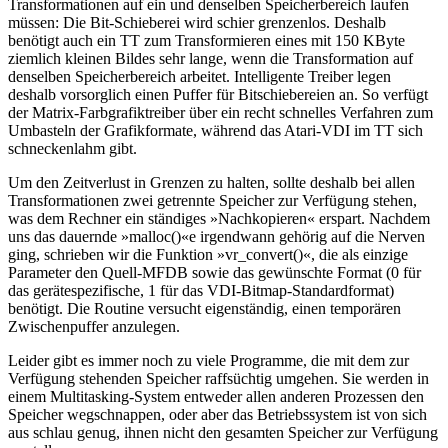
Transformationen auf ein und denselben Speicherbereich laufen
müssen: Die Bit-Schieberei wird schier grenzenlos. Deshalb
benötigt auch ein TT zum Transformieren eines mit 150 KByte
ziemlich kleinen Bildes sehr lange, wenn die Transformation auf
denselben Speicherbereich arbeitet. Intelligente Treiber legen
deshalb vorsorglich einen Puffer für Bitschiebereien an. So verfügt
der Matrix-Farbgrafiktreiber über ein recht schnelles Verfahren zum
Umbasteln der Grafikformate, während das Atari-VDI im TT sich
schneckenlahm gibt.
Um den Zeitverlust in Grenzen zu halten, sollte deshalb bei allen
Transformationen zwei getrennte Speicher zur Verfügung stehen,
was dem Rechner ein ständiges »Nachkopieren« erspart. Nachdem
uns das dauernde »malloc()«e irgendwann gehörig auf die Nerven
ging, schrieben wir die Funktion »vr_convert()«, die als einzige
Parameter den Quell-MFDB sowie das gewünschte Format (0 für
das gerätespezifische, 1 für das VDI-Bitmap-Standardformat)
benötigt. Die Routine versucht eigenständig, einen temporären
Zwischenpuffer anzulegen.
Leider gibt es immer noch zu viele Programme, die mit dem zur
Verfügung stehenden Speicher raffsüchtig umgehen. Sie werden in
einem Multitasking-System entweder allen anderen Prozessen den
Speicher wegschnappen, oder aber das Betriebssystem ist von sich
aus schlau genug, ihnen nicht den gesamten Speicher zur Verfügung