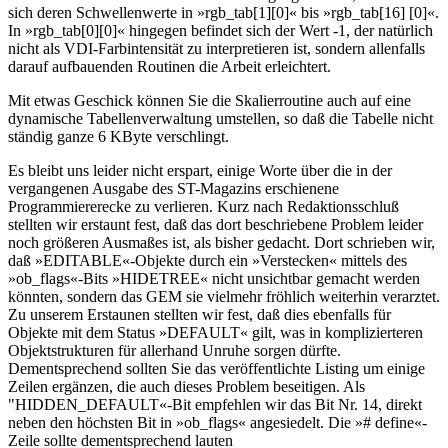
sich deren Schwellenwerte in »rgb_tab[1][0]« bis »rgb_tab[16] [0]«.
In »rgb_tab[0][0]« hingegen befindet sich der Wert -1, der natürlich
nicht als VDI-Farbintensität zu interpretieren ist, sondern allenfalls
darauf aufbauenden Routinen die Arbeit erleichtert.
Mit etwas Geschick können Sie die Skalierroutine auch auf eine
dynamische Tabellenverwaltung umstellen, so daß die Tabelle nicht
ständig ganze 6 KByte verschlingt.
Es bleibt uns leider nicht erspart, einige Worte über die in der
vergangenen Ausgabe des ST-Magazins erschienene
Programmiererecke zu verlieren. Kurz nach Redaktionsschluß
stellten wir erstaunt fest, daß das dort beschriebene Problem leider
noch größeren Ausmaßes ist, als bisher gedacht. Dort schrieben wir,
daß »EDITABLE«-Objekte durch ein »Verstecken« mittels des
»ob_flags«-Bits »HIDETREE« nicht unsichtbar gemacht werden
könnten, sondern das GEM sie vielmehr fröhlich weiterhin verarztet.
Zu unserem Erstaunen stellten wir fest, daß dies ebenfalls für
Objekte mit dem Status »DEFAULT« gilt, was in komplizierteren
Objektstrukturen für allerhand Unruhe sorgen dürfte.
Dementsprechend sollten Sie das veröffentlichte Listing um einige
Zeilen ergänzen, die auch dieses Problem beseitigen. Als
"HIDDEN_DEFAULT«-Bit empfehlen wir das Bit Nr. 14, direkt
neben den höchsten Bit in »ob_flags« angesiedelt. Die »# define«-
Zeile sollte dementsprechend lauten