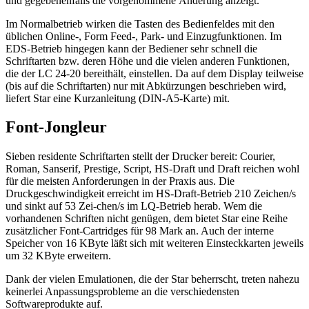
und gegebenenfalls die vorgenommene Änderung anzeigt.
Im Normalbetrieb wirken die Tasten des Bedienfeldes mit den
üblichen Online-, Form Feed-, Park- und Einzugfunktionen. Im
EDS-Betrieb hingegen kann der Bediener sehr schnell die
Schriftarten bzw. deren Höhe und die vielen anderen Funktionen,
die der LC 24-20 bereithält, einstellen. Da auf dem Display teilweise
(bis auf die Schriftarten) nur mit Abkürzungen beschrieben wird,
liefert Star eine Kurzanleitung (DIN-A5-Karte) mit.
Font-Jongleur
Sieben residente Schriftarten stellt der Drucker bereit: Courier,
Roman, Sanserif, Prestige, Script, HS-Draft und Draft reichen wohl
für die meisten Anforderungen in der Praxis aus. Die
Druckgeschwindigkeit erreicht im HS-Draft-Betrieb 210 Zeichen/s
und sinkt auf 53 Zei-chen/s im LQ-Betrieb herab. Wem die
vorhandenen Schriften nicht genügen, dem bietet Star eine Reihe
zusätzlicher Font-Cartridges für 98 Mark an. Auch der interne
Speicher von 16 KByte läßt sich mit weiteren Einsteckkarten jeweils
um 32 KByte erweitern.
Dank der vielen Emulationen, die der Star beherrscht, treten nahezu
keinerlei Anpassungsprobleme an die verschiedensten
Softwareprodukte auf.