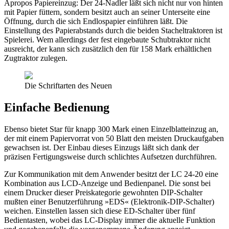
Apropos Papiereinzug: Der 24-Nadler läßt sich nicht nur von hinten
mit Papier füttern, sondern besitzt auch an seiner Unterseite eine
Öffnung, durch die sich Endlospapier einführen läßt. Die
Einstellung des Papierabstands durch die beiden Stacheltraktoren ist
Spielerei. Wem allerdings der fest eingebaute Schubtraktor nicht
ausreicht, der kann sich zusätzlich den für 158 Mark erhältlichen
Zugtraktor zulegen.
Die Schriftarten des Neuen
Einfache Bedienung
Ebenso bietet Star für knapp 300 Mark einen Einzelblatteinzug an,
der mit einem Papiervorrat von 50 Blatt den meisten Druckaufgaben
gewachsen ist. Der Einbau dieses Einzugs läßt sich dank der
präzisen Fertigungsweise durch schlichtes Aufsetzen durchführen.
Zur Kommunikation mit dem Anwender besitzt der LC 24-20 eine
Kombination aus LCD-Anzeige und Bedienpanel. Die sonst bei
einem Drucker dieser Preiskategorie gewohnten DIP-Schalter
mußten einer Benutzerführung »EDS« (Elektronik-DIP-Schalter)
weichen. Einstellen lassen sich diese ED-Schalter über fünf
Bedientasten, wobei das LC-Display immer die aktuelle Funktion