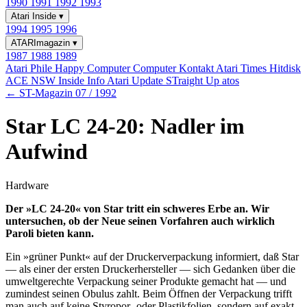
1990
1991
1992
1993
Atari Inside
▾
1994
1995
1996
ATARImagazin
▾
1987
1988
1989
Atari Phile
Happy Computer
Computer Kontakt
Atari Times
Hitdisk
ACE NSW Inside Info
Atari Update
STraight Up
atos
← ST-Magazin 07 / 1992
Star LC 24-20: Nadler im
Aufwind
Hardware
Der »LC 24-20« von Star tritt ein schweres Erbe an. Wir
untersuchen, ob der Neue seinen Vorfahren auch wirklich
Paroli bieten kann.
Ein »grüner Punkt« auf der Druckerverpackung informiert, daß Star
— als einer der ersten Druckerhersteller — sich Gedanken über die
umweltgerechte Verpackung seiner Produkte gemacht hat — und
zumindest seinen Obulus zahlt. Beim Öffnen der Verpackung trifft
man auch auf keine Styropor- oder Plastikfolien, sondern auf exakt