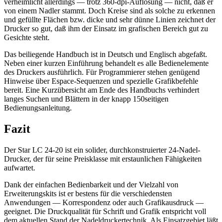
verheimlicht allerdings — trotz 360-dpi-Auflösung — nicht, daß er
von einem Nadler stammt. Doch Kreise sind als solche zu erkennen
und gefüllte Flächen bzw. dicke und sehr dünne Linien zeichnet der
Drucker so gut, daß ihm der Einsatz im grafischen Bereich gut zu
Gesichte steht.
Das beiliegende Handbuch ist in Deutsch und Englisch abgefaßt.
Neben einer kurzen Einführung behandelt es alle Bedienelemente
des Druckers ausführlich. Für Programmierer stehen genügend
Hinweise über Espace-Sequenzen und spezielle Grafikbefehle
bereit. Eine Kurzübersicht am Ende des Handbuchs verhindert
langes Suchen und Blättern in der knapp 150seitigen
Bedienungsanleitung.
Fazit
Der Star LC 24-20 ist ein solider, durchkonstruierter 24-Nadel-
Drucker, der für seine Preisklasse mit erstaunlichen Fähigkeiten
aufwartet.
Dank der einfachen Bedienbarkeit und der Vielzahl von
Erweiterungskits ist er bestens für die verschiedensten
Anwendungen — Korrespondenz oder auch Grafikausdruck —
geeignet. Die Druckqualität für Schrift und Grafik entspricht voll
dem aktuellen Stand der Nadeldruckertechnik. Als Einsatzgebiet läßt