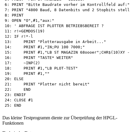
6: PRINT "Bitte Baudrate vorher im Kontrollfeld auf:"

7: PRINT "4800 Baud, 8 Datenbits und 2 Stopbits stelle
8: PRINT 		

9: OPEN "O",#1,"aux:"

10: ' ABFRAGE IST PLOTTER BETRIEBSBEREIT ?

11: r!=GEMDOS(19)

12: IF r!*-l

13:	PRINT "Plotterausgabe in Arbeit..."

14:	PRINT #1,"IN;PU 100 7000;"

15:	PRINT #1,"LB ST MAGAZIN 68oooer";CHR$(10)XY - 4l60";CHR$(13);CHR$(3)

16:	PRINT "TASTE* WEITER"

17:	~INP(2)

18:	PRINT #1,"LB PLOT-TEST"

19:	PRINT #1,""

20: ELSE

21:	PRINT "Plotter nicht bereit"

22:	END

23: ENDIF

24: CLOSE #1

Das kleine Testprogramm diente zur Überprüfung der HPGL-
Funktionen