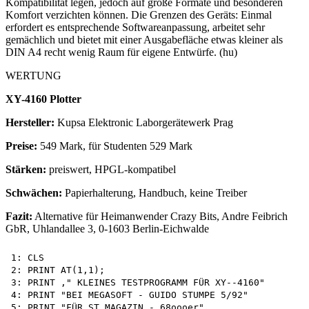
Kompatibilität legen, jedoch auf große Formate und besonderen
Komfort verzichten können. Die Grenzen des Geräts: Einmal
erfordert es entsprechende Softwareanpassung, arbeitet sehr
gemächlich und bietet mit einer Ausgabefläche etwas kleiner als
DIN A4 recht wenig Raum für eigene Entwürfe. (hu)
WERTUNG
XY-4160 Plotter
Hersteller:
Kupsa Elektronic Laborgerätewerk Prag
Preise:
549 Mark, für Studenten 529 Mark
Stärken:
preiswert, HPGL-kompatibel
Schwächen:
Papierhalterung, Handbuch, keine Treiber
Fazit:
Alternative für Heimanwender Crazy Bits, Andre Feibrich
GbR, Uhlandallee 3, 0-1603 Berlin-Eichwalde
1: CLS

2: PRINT AT(1,1);

3: PRINT ," KLEINES TESTPROGRAMM FÜR XY--4160"

4: PRINT "BEI MEGASOFT - GUIDO STUMPE 5/92"

5: PRINT "FÜR ST MAGAZIN - 68oooer"
