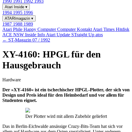
1990
1991
1992
1993
Atari Inside
▾
1994
1995
1996
ATARImagazin
▾
1987
1988
1989
Atari Phile
Happy Computer
Computer Kontakt
Atari Times
Hitdisk
ACE NSW Inside Info
Atari Update
STraight Up
atos
← ST-Magazin 07 / 1992
XY-4160: HPGL für den
Hausgebrauch
Hardware
Der »XY-4160« ist ein tschechischer HPGL-Plotter, der sich von
Design und Preis ideal für den Heimbedarf und vor allem für
Studenten eignet.
Der Plotter wird mit allem Zubehör geliefert
Das in Berlin-Eichwalde ansässige Crazy-Bits-Team hat sich vor
allem auf Hardware aus dem Osten spezialisiert. Unter anderem