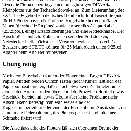
bietet die Firma neuerdings einen preisgünstigen DIN-A4-
Kleinplotter aus der Tschechoslowakei an. Zum Lieferumfang des
»XY-4160« gehört ein deutsches Handbuch, fünf Faserstifte (auch
für HP-Plotter passend), fünf sog. Kugelschreiberfedern (kurze
Minen für schnelle Preplots) sowie ein serielles Adapterkabel
(25/25pol.), einige Ersatzsicherungen und eine Abdeckhaube. Der
Anschluß ist einfach: Kabel an den seriellen Port stecken,
Netzstecker in die nächstbeste Versorgungsdose — los geht’s.
Besitzer eines STE/TT können für 25 Mark gleich einen 9/25pol.
Adapter beim Anbieter mitbestellen.
Übung nötig
Nach dem Einschalten fordert der Plotter einen Bogen DIN-A4-
Papier. Mit den beiden Cursor-Tasten (hoch/ runter) läßt sich das
Papier so positionieren, daß es noch etwa zwei Zentimeter hinter
den beiden Andruckrollen übersteht. Die Prozedur erfordert etwas
Geschick, bereitet mit etwas Übung aber keine Probleme mehr.
Anschließend befestigt man wahlweise eine der
Kugelschreiberfedern oder einen der Faserstifte im Ansatzstück, das
dann in die Federhalterung des Plotters gesteckt und mit einer
Schraube fixiert wird.
Die Anschlagstärke des Plotters läßt sich über einen Drehregler