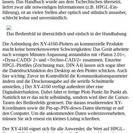
lassen. Das Handbuch wurde aus dem Tschechischen übersetzt,
liefert zwar alle notwendigen Informationen (z.B. HPGL-Ein-
führung), ist an vielen Stellen aber optisch und stilistisch unsauber,
schlecht lesbar und unverständlich.
Das Bedienfeld ist übersichtlich und einfach in der Handhabung
Die Anbindung des XY-4160-Plotters an kommerzielle Produkte
macht keine bemerkenswerten Schwierigkeiten: Das Gerät arbeitete
nach wenigen Minuten Anpassung anstandslos mit »Platon 2.01«,
»Dyna-CADD/ 2« und »Techno-CAD/2« zusammen. Einzelne
HPGL-Plotfiles (Zeichnung max. DIN A4) lassen sich sogar über
die Dateidruckfunktion des Desktop an den Plotter schicken. Auch
hier wichtig: Zuvor im Kontrollfeld die Kommunikationsparameter
ändern und die Druckerausgabe auf die serielle Schnittstelle
umstellen, j Der XY-4160 verfügt außerdem über eine
Digitalisierfunktion. Dabei fahrt er fertige Plots Punkt für Punkt ab.
Natürlich tut er das nicht selbständig, sondern wird über die Cursor-
Tasten des Bedienfelds gesteuert. Die daraus resultierenden XY-
Koordinaten sowie die Pin-up-/PIN-down-Daten überträgt er auf
den Computer. Um die ankommenden Daten weiterzuverarbeiten,
müssen Sie sich erneut ein kleines Listing schreiben.
Der XY-4160 eignet sich für alle Anwender, die Wert auf HPGL-