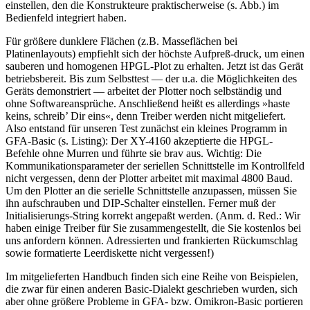
einstellen, den die Konstrukteure praktischerweise (s. Abb.) im
Bedienfeld integriert haben.
Für größere dunklere Flächen (z.B. Masseflächen bei
Platinenlayouts) empfiehlt sich der höchste Aufpreß-druck, um einen
sauberen und homogenen HPGL-Plot zu erhalten. Jetzt ist das Gerät
betriebsbereit. Bis zum Selbsttest — der u.a. die Möglichkeiten des
Geräts demonstriert — arbeitet der Plotter noch selbständig und
ohne Softwareansprüche. Anschließend heißt es allerdings »haste
keins, schreib’ Dir eins«, denn Treiber werden nicht mitgeliefert.
Also entstand für unseren Test zunächst ein kleines Programm in
GFA-Basic (s. Listing): Der XY-4160 akzeptierte die HPGL-
Befehle ohne Murren und führte sie brav aus. Wichtig: Die
Kommunikationsparameter der seriellen Schnittstelle im Kontrollfeld
nicht vergessen, denn der Plotter arbeitet mit maximal 4800 Baud.
Um den Plotter an die serielle Schnittstelle anzupassen, müssen Sie
ihn aufschrauben und DIP-Schalter einstellen. Ferner muß der
Initialisierungs-String korrekt angepaßt werden. (Anm. d. Red.: Wir
haben einige Treiber für Sie zusammengestellt, die Sie kostenlos bei
uns anfordern können. Adressierten und frankierten Rückumschlag
sowie formatierte Leerdiskette nicht vergessen!)
Im mitgelieferten Handbuch finden sich eine Reihe von Beispielen,
die zwar für einen anderen Basic-Dialekt geschrieben wurden, sich
aber ohne größere Probleme in GFA- bzw. Omikron-Basic portieren