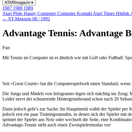
ATARImagazin
▾
1987
1988
1989
Atari Phile
Happy Computer
Computer Kontakt
Atari Times
Hitdisk
← ST-Magazin 08 / 1992
Advantage Tennis: Advantage B
Fun
Mit Tennis im Computer ist es ähnlich wie mit Golf oder Fußball: Spo
Seit »Great Courts« hat die Computerspielwelt einen Standard, wenn 
Die Jungs und Mädels von Infogrames legen sich mächtig ins Zeug: Mit
Leider nervt der schnarrende Hintergrundsound schon nach 20 Sekunde
Dann jedoch geht’s zur Sache: Im Hauptmenü wählt der Spieler per 
jedoch erst ein paar Trainingsstunden, in denen sich der Spieler mit
sprintet der Spieler ans Netz oder wechselt die Seite, eine Kombina
Advantage-Tennis sieht auch einen Zweispielermodus vor: