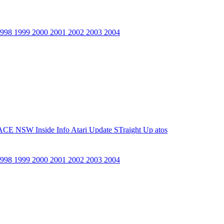
1998
1999
2000
2001
2002
2003
2004
ACE NSW Inside Info
Atari Update
STraight Up
atos
1998
1999
2000
2001
2002
2003
2004