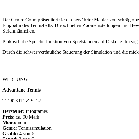
Der Centre Court präsentiert sich in bewährter Manier von schräg ob
Flugbahn des Tennisballs. Die schnellen Zoomeinstellungen und Bewe
Strichmännchen.
Praktisch die Speicherfunktion von Spielständen auf Diskette. Im sog
Durch die schwer verdauliche Steuerung der Simulation und die mickri
WERTUNG
Advantage Tennis
TT ✘ STE ✓ ST ✓
Hersteller:
Infogrames
Preis:
ca. 90 Mark
Mono:
nein
Genre:
Tennissimulation
Grafik:
4 von 6