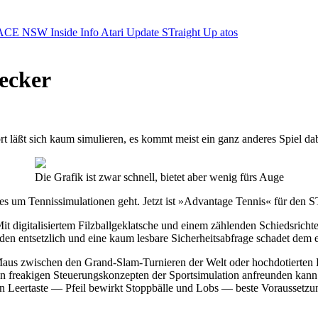
ACE NSW Inside Info
Atari Update
STraight Up
atos
ecker
rt läßt sich kaum simulieren, es kommt meist ein ganz anderes Spiel da
Die Grafik ist zwar schnell, bietet aber wenig fürs Auge
es um Tennissimulationen geht. Jetzt ist »Advantage Tennis« für den 
 digitalisiertem Filzballgeklatsche und einem zählenden Schiedsrichte
n entsetzlich und eine kaum lesbare Sicherheitsabfrage schadet dem e
Maus zwischen den Grand-Slam-Turnieren der Welt oder hochdotierten
 den freakigen Steuerungskonzepten der Sportsimulation anfreunden kann
tion Leertaste — Pfeil bewirkt Stoppbälle und Lobs — beste Vorausset