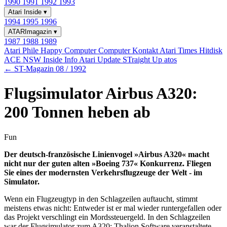
1990
1991
1992
1993
Atari Inside
▾
1994
1995
1996
ATARImagazin
▾
1987
1988
1989
Atari Phile
Happy Computer
Computer Kontakt
Atari Times
Hitdisk
ACE NSW Inside Info
Atari Update
STraight Up
atos
← ST-Magazin 08 / 1992
Flugsimulator Airbus A320:
200 Tonnen heben ab
Fun
Der deutsch-französische Linienvogel »Airbus A320« macht
nicht nur der guten alten »Boeing 737« Konkurrenz. Fliegen
Sie eines der modernsten Verkehrsflugzeuge der Welt - im
Simulator.
Wenn ein Flugzeugtyp in den Schlagzeilen auftaucht, stimmt
meistens etwas nicht: Entweder ist er mal wieder runtergefallen oder
das Projekt verschlingt ein Mordssteuergeld. In den Schlagzeilen
war der Flugsimulator zum A320: Thalion Software veranstaltete