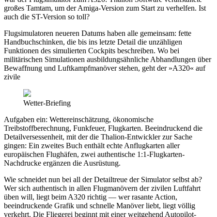
großes Tamtam, um der Amiga-Version zum Start zu verhelfen. Ist
auch die ST-Version so toll?
Flugsimulatoren neueren Datums haben alle gemeinsam: fette
Handbuchschinken, die bis ins letzte Detail die unzähligen
Funktionen des simulierten Cockpits beschreiben. Wo bei
militärischen Simulationen ausbildungsähnliche Abhandlungen über
Bewaffnung und Luftkampfmanöver stehen, geht der »A320« auf
zivile
Wetter-Briefing
Aufgaben ein: Wettereinschätzung, ökonomische
Treibstoffberechnung, Funkfeuer, Flugkarten. Beeindruckend die
Detailversessenheit, mit der die Thalion-Entwickler zur Sache
gingen: Ein zweites Buch enthält echte Anflugkarten aller
europäischen Flughäfen, zwei authentische 1:1-Flugkarten-
Nachdrucke ergänzen die Ausrüstung.
Wie schneidet nun bei all der Detailtreue der Simulator selbst ab?
Wer sich authentisch in allen Flugmanövern der zivilen Luftfahrt
üben will, liegt beim A320 richtig — wer rasante Action,
beeindruckende Grafik und schnelle Manöver liebt, liegt völlig
verkehrt. Die Fliegerei beginnt mit einer weitgehend Autopilot-