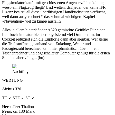
Flugsimulator kauft, mit geschlossenen Augen erzählen könnte,
wieso ein Flugzeug fliegt? Und wetten, daß jeder, der keine IFR-
Lizenz besitzt, all diese überflüssigen Handbuchseiten verflucht,
weil dann ausgerechnet * das zehnmal wichtigere Kapitel
»Navigation« viel zu knapp ausfallt?
Alles in allem hinterläßt der A320 gemischte Gefühle: Für einen
Lehrbuchsimulator bietet er begeisternd viel Drumherum, im
Cockpit reduziert sich die Euphorie dann aber spürbar. Wer gerne
die Treibstoffmenge anhand von Zuladung, Wetter und
Passagierzahl berechnet, kann hier phantastisch üben — ein
Taschenrechner und abgeschalteter Computer genügt für die ersten
Stunden aber völlig... (hu)
Nachtflug
WERTUNG
Airbus 320
TT ✓ STE ✓ ST ✓
Hersteller:
Thalion
Preis:
ca. 130 Mark