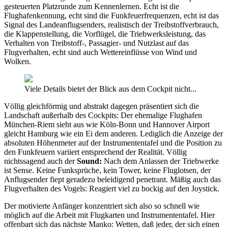
gesteuerten Platzrunde zum Kennenlernen. Echt ist die
Flughafenkennung, echt sind die Funkfeuerfrequenzen, echt ist das
Signal des Landeanflugsenders, realistisch der Treibstoffverbrauch,
die Klappenstellung, die Vorflügel, die Triebwerksleistung, das
Verhalten von Treibstoff-, Passagier- und Nutzlast auf das
Flugverhalten, echt sind auch Wettereinflüsse von Wind und
Wolken.
Viele Details bietet der Blick aus dem Cockpit nicht...
Völlig gleichförmig und abstrakt dagegen präsentiert sich die
Landschaft außerhalb des Cockpits: Der ehemalige Flughafen
München-Riem sieht aus wie Köln-Bonn und Hannover Airport
gleicht Hamburg wie ein Ei dem anderen. Lediglich die Anzeige der
absoluten Höhenmeter auf der Instrumententafel und die Position zu
den Funkfeuern variiert entsprechend der Realität. Völlig
nichtssagend auch der
Sound:
Nach dem Anlassen der Triebwerke
ist Sense. Keine Funksprüche, kein Tower, keine Fluglotsen, der
Anflugsender fiept geradezu beleidigend penetrant. Mäßig auch das
Flugverhalten des Vogels: Reagiert viel zu bockig auf den Joystick.
Der motivierte Anfänger konzentriert sich also so schnell wie
möglich auf die Arbeit mit Flugkarten und Instrumententafel. Hier
offenbart sich das nächste Manko: Wetten, daß jeder, der sich einen