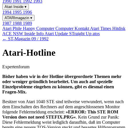
1990
1991
1992
1993
Atari Inside
▾
1994
1995
1996
ATARImagazin
▾
1987
1988
1989
Atari Phile
Happy Computer
Computer Kontakt
Atari Times
Hitdisk
ACE NSW Inside Info
Atari Update
STraight Up
atos
← ST-Magazin 09 / 1992
Atari-Hotline
Expertenforum
Bisher haben wir in der Hotline übergeordnete Themen mehr
oder weniger gründlich bearbeitet. Um auch auf spezielle
Einzelprobleme eingehen zu können, gibt es diesmal einen
Fragen-Mix.
Besitzer von Atari 1040 STE sind teilweise verwundert, wenn nach
dem Einschalten des Rechners auf dem angeschlossenen Monitor
folgende Fehlermeldung erscheint:
»ERROR: This STE ROM
Version does not need STEFIX.PRG«
. Kein Grund zur Panik:
Diese Fehlermeldung weist lediglich daraufhin, daß im Computer
bereits eine neuere TOS-Version steckt und besagtes Hilfsprogramm