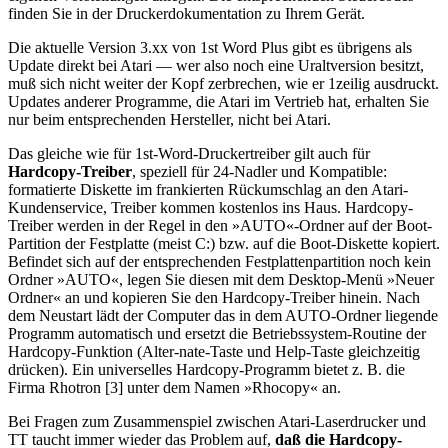
finden Sie in der Druckerdokumentation zu Ihrem Gerät.
Die aktuelle Version 3.xx von 1st Word Plus gibt es übrigens als
Update direkt bei Atari — wer also noch eine Uraltversion besitzt,
muß sich nicht weiter der Kopf zerbrechen, wie er 1zeilig ausdruckt.
Updates anderer Programme, die Atari im Vertrieb hat, erhalten Sie
nur beim entsprechenden Hersteller, nicht bei Atari.
Das gleiche wie für 1st-Word-Druckertreiber gilt auch für
Hardcopy-Treiber
, speziell für 24-Nadler und Kompatible:
formatierte Diskette im frankierten Rückumschlag an den Atari-
Kundenservice, Treiber kommen kostenlos ins Haus. Hardcopy-
Treiber werden in der Regel in den »AUTO«-Ordner auf der Boot-
Partition der Festplatte (meist C:) bzw. auf die Boot-Diskette kopiert.
Befindet sich auf der entsprechenden Festplattenpartition noch kein
Ordner »AUTO«, legen Sie diesen mit dem Desktop-Menü »Neuer
Ordner« an und kopieren Sie den Hardcopy-Treiber hinein. Nach
dem Neustart lädt der Computer das in dem AUTO-Ordner liegende
Programm automatisch und ersetzt die Betriebssystem-Routine der
Hardcopy-Funktion (Alter-nate-Taste und Help-Taste gleichzeitig
drücken). Ein universelles Hardcopy-Programm bietet z. B. die
Firma Rhotron [3] unter dem Namen »Rhocopy« an.
Bei Fragen zum Zusammenspiel zwischen Atari-Laserdrucker und
TT taucht immer wieder das Problem auf,
daß die Hardcopy-