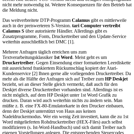
nicht mehr notwendig ist. Weitere Konsequenzen für den Betrieb hat
die Meldung nicht.
Das weitverbreitete DTP-Programm
Calamus
gibt es mittlerweile
auch in der preiswerteren S-Version.
tari Computer vertreibt
Calamus S
über autorisierte Händler. Allerdings gibt es
Zusatzprogramme, Fonts, Druckertreiber und den Update-Service
weiterhin ausschließlich bei DMC [1].
Mehrere Anfragen täglich erreichen uns zum
Textverarbeitungsklassiker
1st Word
. Meist geht es um
Druckertreiber
. Gegen Einsendung einer formatierten Leerdiskette
mit ausreichend frankiertem Rückumschlag kopiert der Atari-
Kundenservice [2] Ihnen gerne alle vorliegenden Druckertreiber. Da
mehr als die Hälfte der Anfragen sich auf Treiber zum
HP Deskjet
bezieht, sei an dieser Stelle gleich vermerkt, daß auch für den
Deskjet diverse Druckertreiber vorhanden sind. Allerdings ist es
nicht möglich, auf dem HP Deskjet unter 1st Word Grafik zu
drucken. Daran wird auch weiterhin nichts zu ändern sein. Man
müßte z. B. eine FX-80-Emulatorkarte in den Drucker einbauen,
denn der Deskjet unterstützt von Haus aus keinen
Nadeldruckermodus. Wer ein wenig Zeit investiert, kann die zu 1st
Word mitgelieferten Rohdruckertreiber (HEX-Files) auch selbst
modifizieren (s. Ist-Word-Handbuch) und sich damit Treiber nach
eigenen Vorstellungen anlegen. Die entsprechenden Steuercodes