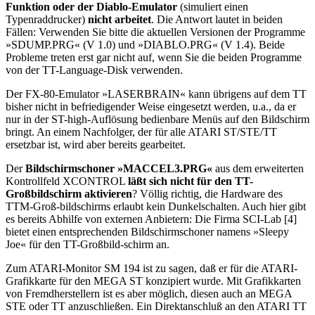
Funktion oder der Diablo-Emulator
(simuliert einen
Typenraddrucker)
nicht arbeitet
. Die Antwort lautet in beiden
Fällen: Verwenden Sie bitte die aktuellen Versionen der Programme
»SDUMP.PRG« (V 1.0) und »DIABLO.PRG« (V 1.4). Beide
Probleme treten erst gar nicht auf, wenn Sie die beiden Programme
von der TT-Language-Disk verwenden.
Der FX-80-Emulator »LASERBRAIN« kann übrigens auf dem TT
bisher nicht in befriedigender Weise eingesetzt werden, u.a., da er
nur in der ST-high-Auflösung bedienbare Menüs auf den Bildschirm
bringt. An einem Nachfolger, der für alle ATARI ST/STE/TT
ersetzbar ist, wird aber bereits gearbeitet.
Der
Bildschirmschoner »MACCEL3.PRG«
aus dem erweiterten
Kontrollfeld XCONTROL
läßt sich nicht für den TT-
Großbildschirm aktivieren
? Völlig richtig, die Hardware des
TTM-Groß-bildschirms erlaubt kein Dunkelschalten. Auch hier gibt
es bereits Abhilfe von externen Anbietern: Die Firma SCI-Lab [4]
bietet einen entsprechenden Bildschirmschoner namens »Sleepy
Joe« für den TT-Großbild-schirm an.
Zum ATARI-Monitor SM 194 ist zu sagen, daß er für die ATARI-
Grafikkarte für den MEGA ST konzipiert wurde. Mit Grafikkarten
von Fremdherstellern ist es aber möglich, diesen auch an MEGA
STE oder TT anzuschließen. Ein Direktanschluß an den ATARI TT