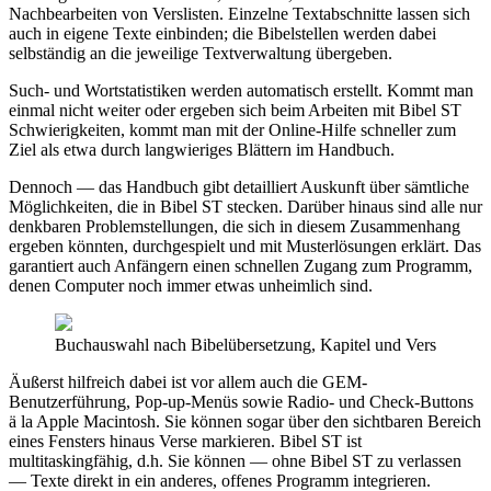
Nachbearbeiten von Verslisten. Einzelne Textabschnitte lassen sich
auch in eigene Texte einbinden; die Bibelstellen werden dabei
selbständig an die jeweilige Textverwaltung übergeben.
Such- und Wortstatistiken werden automatisch erstellt. Kommt man
einmal nicht weiter oder ergeben sich beim Arbeiten mit Bibel ST
Schwierigkeiten, kommt man mit der Online-Hilfe schneller zum
Ziel als etwa durch langwieriges Blättern im Handbuch.
Dennoch — das Handbuch gibt detailliert Auskunft über sämtliche
Möglichkeiten, die in Bibel ST stecken. Darüber hinaus sind alle nur
denkbaren Problemstellungen, die sich in diesem Zusammenhang
ergeben könnten, durchgespielt und mit Musterlösungen erklärt. Das
garantiert auch Anfängern einen schnellen Zugang zum Programm,
denen Computer noch immer etwas unheimlich sind.
Buchauswahl nach Bibelübersetzung, Kapitel und Vers
Äußerst hilfreich dabei ist vor allem auch die GEM-
Benutzerführung, Pop-up-Menüs sowie Radio- und Check-Buttons
ä la Apple Macintosh. Sie können sogar über den sichtbaren Bereich
eines Fensters hinaus Verse markieren. Bibel ST ist
multitaskingfähig, d.h. Sie können — ohne Bibel ST zu verlassen
— Texte direkt in ein anderes, offenes Programm integrieren.