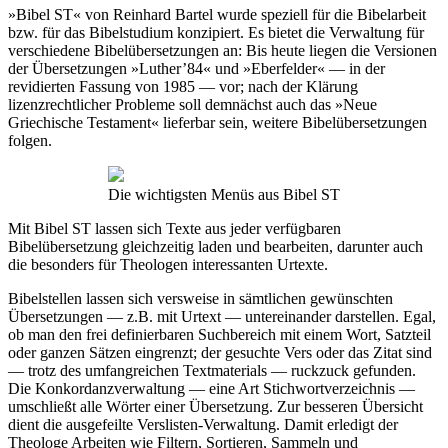
»Bibel ST« von Reinhard Bartel wurde speziell für die Bibelarbeit
bzw. für das Bibelstudium konzipiert. Es bietet die Verwaltung für
verschiedene Bibelübersetzungen an: Bis heute liegen die Versionen
der Übersetzungen »Luther’84« und »Eberfelder« — in der
revidierten Fassung von 1985 — vor; nach der Klärung
lizenzrechtlicher Probleme soll demnächst auch das »Neue
Griechische Testament« lieferbar sein, weitere Bibelübersetzungen
folgen.
Die wichtigsten Menüs aus Bibel ST
Mit Bibel ST lassen sich Texte aus jeder verfügbaren
Bibelübersetzung gleichzeitig laden und bearbeiten, darunter auch
die besonders für Theologen interessanten Urtexte.
Bibelstellen lassen sich versweise in sämtlichen gewünschten
Übersetzungen — z.B. mit Urtext — untereinander darstellen. Egal,
ob man den frei definierbaren Suchbereich mit einem Wort, Satzteil
oder ganzen Sätzen eingrenzt; der gesuchte Vers oder das Zitat sind
— trotz des umfangreichen Textmaterials — ruckzuck gefunden.
Die Konkordanzverwaltung — eine Art Stichwortverzeichnis —
umschließt alle Wörter einer Übersetzung. Zur besseren Übersicht
dient die ausgefeilte Verslisten-Verwaltung. Damit erledigt der
Theologe Arbeiten wie Filtern, Sortieren, Sammeln und