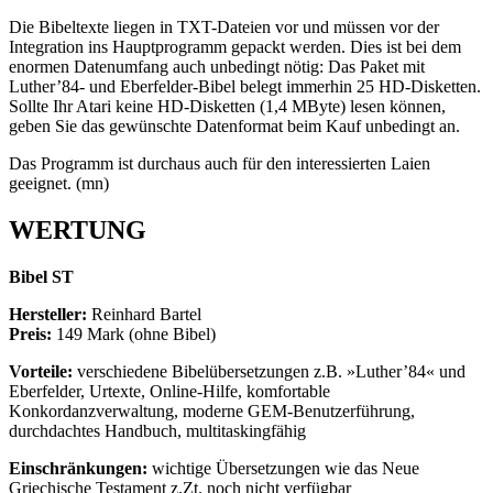
Die Bibeltexte liegen in TXT-Dateien vor und müssen vor der
Integration ins Hauptprogramm gepackt werden. Dies ist bei dem
enormen Datenumfang auch unbedingt nötig: Das Paket mit
Luther’84- und Eberfelder-Bibel belegt immerhin 25 HD-Disketten.
Sollte Ihr Atari keine HD-Disketten (1,4 MByte) lesen können,
geben Sie das gewünschte Datenformat beim Kauf unbedingt an.
Das Programm ist durchaus auch für den interessierten Laien
geeignet. (mn)
WERTUNG
Bibel ST
Hersteller:
Reinhard Bartel
Preis:
149 Mark (ohne Bibel)
Vorteile:
verschiedene Bibelübersetzungen z.B. »Luther’84« und
Eberfelder, Urtexte, Online-Hilfe, komfortable
Konkordanzverwaltung, moderne GEM-Benutzerführung,
durchdachtes Handbuch, multitaskingfähig
Einschränkungen:
wichtige Übersetzungen wie das Neue
Griechische Testament z.Zt. noch nicht verfügbar