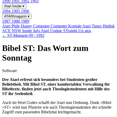
1990
1991
1992
1993
Atari Inside
▾
1994
1995
1996
ATARImagazin
▾
1987
1988
1989
Atari Phile
Happy Computer
Computer Kontakt
Atari Times
Hitdisk
ACE NSW Inside Info
Atari Update
STraight Up
atos
← ST-Magazin 09 / 1992
Bibel ST: Das Wort zum
Sonntag
Software
Der Atari erfreut sich besonders bei Studenten großer
Beliebtheit. Mit Bibel ST, einer komfortablen Verwaltung für
Bibeltexte, finden jetzt auch Theologiestudenten mit Hilfe des
ST ihr Seelenheil.
Auch im Wort Gottes schafft der Atari nun Ordnung. Dank »Bibel
»ST« wird nun Pfarrern wie auch Theologiestudenten der schnelle
Zugriff zum passenden Bibelzitat leichtgemacht.