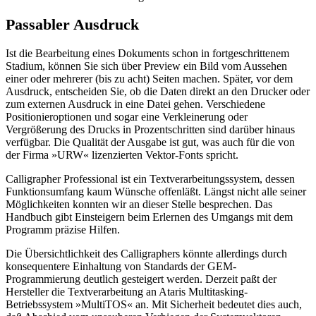
Passabler Ausdruck
Ist die Bearbeitung eines Dokuments schon in fortgeschrittenem
Stadium, können Sie sich über Preview ein Bild vom Aussehen
einer oder mehrerer (bis zu acht) Seiten machen. Später, vor dem
Ausdruck, entscheiden Sie, ob die Daten direkt an den Drucker oder
zum externen Ausdruck in eine Datei gehen. Verschiedene
Positionieroptionen und sogar eine Verkleinerung oder
Vergrößerung des Drucks in Prozentschritten sind darüber hinaus
verfügbar. Die Qualität der Ausgabe ist gut, was auch für die von
der Firma »URW« lizenzierten Vektor-Fonts spricht.
Calligrapher Professional ist ein Textverarbeitungssystem, dessen
Funktionsumfang kaum Wünsche offenläßt. Längst nicht alle seiner
Möglichkeiten konnten wir an dieser Stelle besprechen. Das
Handbuch gibt Einsteigern beim Erlernen des Umgangs mit dem
Programm präzise Hilfen.
Die Übersichtlichkeit des Calligraphers könnte allerdings durch
konsequentere Einhaltung von Standards der GEM-
Programmierung deutlich gesteigert werden. Derzeit paßt der
Hersteller die Textverarbeitung an Ataris Multitasking-
Betriebssystem »MultiTOS« an. Mit Sicherheit bedeutet dies auch,