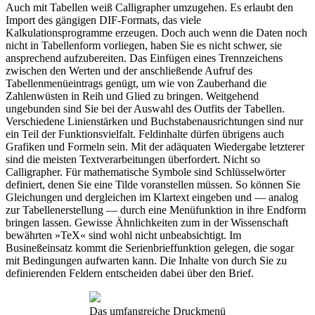
Auch mit Tabellen weiß Calligrapher umzugehen. Es erlaubt den
Import des gängigen DIF-Formats, das viele
Kalkulationsprogramme erzeugen. Doch auch wenn die Daten noch
nicht in Tabellenform vorliegen, haben Sie es nicht schwer, sie
ansprechend aufzubereiten. Das Einfügen eines Trennzeichens
zwischen den Werten und der anschließende Aufruf des
Tabellenmenüeintrags genügt, um wie von Zauberhand die
Zahlenwüsten in Reih und Glied zu bringen. Weitgehend
ungebunden sind Sie bei der Auswahl des Outfits der Tabellen.
Verschiedene Linienstärken und Buchstabenausrichtungen sind nur
ein Teil der Funktionsvielfalt. Feldinhalte dürfen übrigens auch
Grafiken und Formeln sein. Mit der adäquaten Wiedergabe letzterer
sind die meisten Textverarbeitungen überfordert. Nicht so
Calligrapher. Für mathematische Symbole sind Schlüsselwörter
definiert, denen Sie eine Tilde voranstellen müssen. So können Sie
Gleichungen und dergleichen im Klartext eingeben und — analog
zur Tabellenerstellung — durch eine Menüfunktion in ihre Endform
bringen lassen. Gewisse Ähnlichkeiten zum in der Wissenschaft
bewährten »TeX« sind wohl nicht unbeabsichtigt. Im
Busineßeinsatz kommt die Serienbrieffunktion gelegen, die sogar
mit Bedingungen aufwarten kann. Die Inhalte von durch Sie zu
definierenden Feldern entscheiden dabei über den Brief.
Das umfangreiche Druckmenü