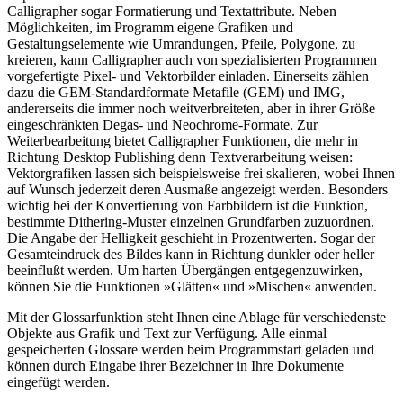
Calligrapher sogar Formatierung und Textattribute. Neben
Möglichkeiten, im Programm eigene Grafiken und
Gestaltungselemente wie Umrandungen, Pfeile, Polygone, zu
kreieren, kann Calligrapher auch von spezialisierten Programmen
vorgefertigte Pixel- und Vektorbilder einladen. Einerseits zählen
dazu die GEM-Standardformate Metafile (GEM) und IMG,
andererseits die immer noch weitverbreiteten, aber in ihrer Größe
eingeschränkten Degas- und Neochrome-Formate. Zur
Weiterbearbeitung bietet Calligrapher Funktionen, die mehr in
Richtung Desktop Publishing denn Textverarbeitung weisen:
Vektorgrafiken lassen sich beispielsweise frei skalieren, wobei Ihnen
auf Wunsch jederzeit deren Ausmaße angezeigt werden. Besonders
wichtig bei der Konvertierung von Farbbildern ist die Funktion,
bestimmte Dithering-Muster einzelnen Grundfarben zuzuordnen.
Die Angabe der Helligkeit geschieht in Prozentwerten. Sogar der
Gesamteindruck des Bildes kann in Richtung dunkler oder heller
beeinflußt werden. Um harten Übergängen entgegenzuwirken,
können Sie die Funktionen »Glätten« und »Mischen« anwenden.
Mit der Glossarfunktion steht Ihnen eine Ablage für verschiedenste
Objekte aus Grafik und Text zur Verfügung. Alle einmal
gespeicherten Glossare werden beim Programmstart geladen und
können durch Eingabe ihrer Bezeichner in Ihre Dokumente
eingefügt werden.