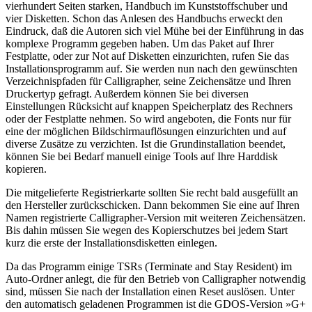
vierhundert Seiten starken, Handbuch im Kunststoffschuber und
vier Disketten. Schon das Anlesen des Handbuchs erweckt den
Eindruck, daß die Autoren sich viel Mühe bei der Einführung in das
komplexe Programm gegeben haben. Um das Paket auf Ihrer
Festplatte, oder zur Not auf Disketten einzurichten, rufen Sie das
Installationsprogramm auf. Sie werden nun nach den gewünschten
Verzeichnispfaden für Calligrapher, seine Zeichensätze und Ihren
Druckertyp gefragt. Außerdem können Sie bei diversen
Einstellungen Rücksicht auf knappen Speicherplatz des Rechners
oder der Festplatte nehmen. So wird angeboten, die Fonts nur für
eine der möglichen Bildschirmauflösungen einzurichten und auf
diverse Zusätze zu verzichten. Ist die Grundinstallation beendet,
können Sie bei Bedarf manuell einige Tools auf Ihre Harddisk
kopieren.
Die mitgelieferte Registrierkarte sollten Sie recht bald ausgefüllt an
den Hersteller zurückschicken. Dann bekommen Sie eine auf Ihren
Namen registrierte Calligrapher-Version mit weiteren Zeichensätzen.
Bis dahin müssen Sie wegen des Kopierschutzes bei jedem Start
kurz die erste der Installationsdisketten einlegen.
Da das Programm einige TSRs (Terminate and Stay Resident) im
Auto-Ordner anlegt, die für den Betrieb von Calligrapher notwendig
sind, müssen Sie nach der Installation einen Reset auslösen. Unter
den automatisch geladenen Programmen ist die GDOS-Version »G+