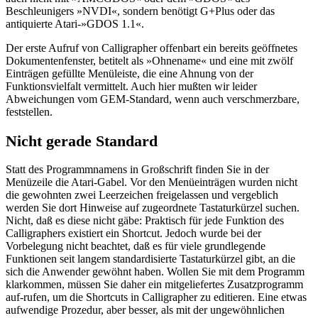
Beschleunigers »NVDI«, sondern benötigt G+Plus oder das
antiquierte Atari-»GDOS 1.1«.
Der erste Aufruf von Calligrapher offenbart ein bereits geöffnetes
Dokumentenfenster, betitelt als »Ohnename« und eine mit zwölf
Einträgen gefüllte Menüleiste, die eine Ahnung von der
Funktionsvielfalt vermittelt. Auch hier mußten wir leider
Abweichungen vom GEM-Standard, wenn auch verschmerzbare,
feststellen.
Nicht gerade Standard
Statt des Programmnamens in Großschrift finden Sie in der
Menüzeile die Atari-Gabel. Vor den Menüeinträgen wurden nicht
die gewohnten zwei Leerzeichen freigelassen und vergeblich
werden Sie dort Hinweise auf zugeordnete Tastaturkürzel suchen.
Nicht, daß es diese nicht gäbe: Praktisch für jede Funktion des
Calligraphers existiert ein Shortcut. Jedoch wurde bei der
Vorbelegung nicht beachtet, daß es für viele grundlegende
Funktionen seit langem standardisierte Tastaturkürzel gibt, an die
sich die Anwender gewöhnt haben. Wollen Sie mit dem Programm
klarkommen, müssen Sie daher ein mitgeliefertes Zusatzprogramm
auf-rufen, um die Shortcuts in Calligrapher zu editieren. Eine etwas
aufwendige Prozedur, aber besser, als mit der ungewöhnlichen