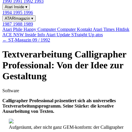
1990
1991
1992
1993
Atari Inside
▾
1994
1995
1996
ATARImagazin
▾
1987
1988
1989
Atari Phile
Happy Computer
Computer Kontakt
Atari Times
Hitdisk
ACE NSW Inside Info
Atari Update
STraight Up
atos
← ST-Magazin 09 / 1992
Textverarbeitung Calligrapher
Professional: Von der Idee zur
Gestaltung
Software
Calligrapher Professional präsentiert sich als universelles
Textverarbeitungsprogramm. Seine Stärke: die kreative
Ausarbeitung von Texten.
Aufgeräumt, aber nicht ganz GEM-konform: der Calligrapher