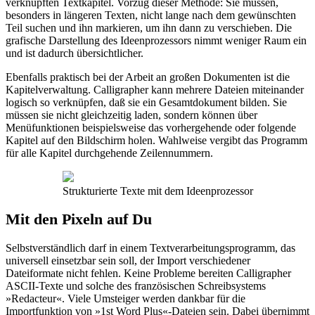
verknüpften Textkapitel. Vorzug dieser Methode: Sie müssen,
besonders in längeren Texten, nicht lange nach dem gewünschten
Teil suchen und ihn markieren, um ihn dann zu verschieben. Die
grafische Darstellung des Ideenprozessors nimmt weniger Raum ein
und ist dadurch übersichtlicher.
Ebenfalls praktisch bei der Arbeit an großen Dokumenten ist die
Kapitelverwaltung. Calligrapher kann mehrere Dateien miteinander
logisch so verknüpfen, daß sie ein Gesamtdokument bilden. Sie
müssen sie nicht gleichzeitig laden, sondern können über
Menüfunktionen beispielsweise das vorhergehende oder folgende
Kapitel auf den Bildschirm holen. Wahlweise vergibt das Programm
für alle Kapitel durchgehende Zeilennummern.
Strukturierte Texte mit dem Ideenprozessor
Mit den Pixeln auf Du
Selbstverständlich darf in einem Textverarbeitungsprogramm, das
universell einsetzbar sein soll, der Import verschiedener
Dateiformate nicht fehlen. Keine Probleme bereiten Calligrapher
ASCII-Texte und solche des französischen Schreibsystems
»Redacteur«. Viele Umsteiger werden dankbar für die
Importfunktion von »1st Word Plus«-Dateien sein. Dabei übernimmt