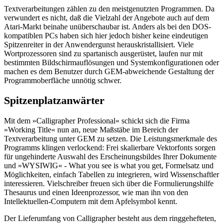
Textverarbeitungen zählen zu den meistgenutzten Programmen. Da
verwundert es nicht, daß die Vielzahl der Angebote auch auf dem
Atari-Markt beinahe unüberschaubar ist. Anders als bei den DOS-
kompatiblen PCs haben sich hier jedoch bisher keine eindeutigen
Spitzenreiter in der Anwendergunst herauskristallisiert. Viele
Wortprozessoren sind zu spartanisch ausgerüstet, laufen nur mit
bestimmten Bildschirmauflösungen und Systemkonfigurationen oder
machen es dem Benutzer durch GEM-abweichende Gestaltung der
Programmoberfläche unnötig schwer.
Spitzenplatzanwärter
Mit dem »Calligrapher Professional« schickt sich die Firma
»Working Title« nun an, neue Maßstäbe im Bereich der
Textverarbeitung unter GEM zu setzen. Die Leistungsmerkmale des
Programms klingen verlockend: Frei skalierbare Vektorfonts sorgen
für ungehinderte Auswahl des Erscheinungsbildes Ihrer Dokumente
und »WYSIWIG« - What you see is what you get, Formelsatz und
Möglichkeiten, einfach Tabellen zu integrieren, wird Wissenschaftler
interessieren. Vielschreiber freuen sich über die Formulierungshilfe
Thesaurus und einen Ideenprozessor, wie man ihn von den
Intellektuellen-Computern mit dem Apfelsymbol kennt.
Der Lieferumfang von Calligrapher besteht aus dem ringgehefteten,