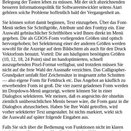
Belegung der Tasten leben zu müssen. Mit der sich abzeichnenden
besseren Informationspolitik für Softwareentwickler seitens Atari
gehören solche Probleme hoffentlich bald der Vergangenheit an.
Sie können sofort damit beginnen, Text einzugeben. Über das Font-
Menü stellen Sie Schriftgröße, Attribute und den Fonttyp ein. Eine
Auswahl gebräuchlicher Schrifthöhen wird Ihnen direkt im Menü
gegeben. Die als GDOS-Fonts vorliegenden Größen sind optisch
hervorgehoben; bei Selektierung einer der anderen Größen werden
sowohl für die Anzeige auf dem Bildschirm als auch für den Druck
Vektorfonts benutzt. Vorteil: Die am häufigsten benötigten Größen
(10, 12, 18, 24 Point) sind im handoptimierten, schnell
auszugebenden Pixel-Format verfügbar, und trotzdem müssen Sie
nicht auf die freie Wahl der Ausmaße verzichten. Das Calligrapher-
Grundpaket umfaßt fünf Zeichensätze in insgesamt zehn Schnitten
— also eigene Fonts für Fettdruck etc. Das Angebot an käuflich zu
erwerbenden Fonts ist groß. Die vier zuerst geladenen Fonts werden
im Dropdown-Menü angezeigt, weitere können Sie in einer
Dialogbox selektieren. Wir meinen, daß es angesichts der ohnehin
ziemlich unübersichtlichen Menüs besser wäre, die Fonts ganz in die
Dialogbox abzuschieben. Haben Sie Ihre Wahl getroffen, wird
vorher selektierter Text umgestaltet. Ist nichts markiert, wirkt sich
die Auswahl auf später folgende Eingaben aus.
Falls Sie sich über die Bedienung von Funktionen nicht im klaren