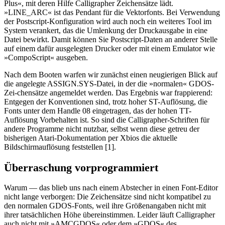
Plus«, mit deren Hilfe Calligrapher Zeichensätze lädt.
»LINE_ARC« ist das Pendant für die Vektorfonts. Bei Verwendung
der Postscript-Konfiguration wird auch noch ein weiteres Tool im
System verankert, das die Umlenkung der Druckausgabe in eine
Datei bewirkt. Damit können Sie Postscript-Daten an anderer Stelle
auf einem dafür ausgelegten Drucker oder mit einem Emulator wie
»CompoScript« ausgeben.
Nach dem Booten warfen wir zunächst einen neugierigen Blick auf
die angelegte ASSIGN.SYS-Datei, in der die »normalen« GDOS-
Zei-chensätze angemeldet werden. Das Ergebnis war frappierend:
Entgegen der Konventionen sind, trotz hoher ST-Auflösung, die
Fonts unter dem Handle 08 eingetragen, das der hohen TT-
Auflösung Vorbehalten ist. So sind die Calligrapher-Schriften für
andere Programme nicht nutzbar, selbst wenn diese getreu der
bisherigen Atari-Dokumentation per Xbios die aktuelle
Bildschirmauflösung feststellen [1].
Überraschung vorprogrammiert
Warum — das blieb uns nach einem Abstecher in einen Font-Editor
nicht lange verborgen: Die Zeichensätze sind nicht kompatibel zu
den normalen GDOS-Fonts, weil ihre Größenangaben nicht mit
ihrer tatsächlichen Höhe übereinstimmen. Leider läuft Calligrapher
auch nicht mit »AMCGDOS« oder dem »GDOS« des