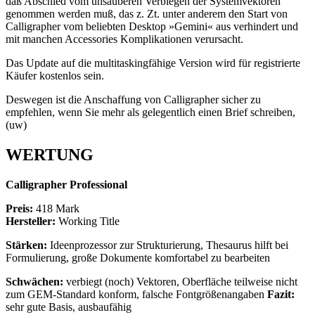
daß Abschied vom unsauberen Verbiegen der Systemvektoren
genommen werden muß, das z. Zt. unter anderem den Start von
Calligrapher vom beliebten Desktop »Gemini« aus verhindert und
mit manchen Accessories Komplikationen verursacht.
Das Update auf die multitaskingfähige Version wird für registrierte
Käufer kostenlos sein.
Deswegen ist die Anschaffung von Calligrapher sicher zu
empfehlen, wenn Sie mehr als gelegentlich einen Brief schreiben,
(uw)
WERTUNG
Calligrapher Professional
Preis:
418 Mark
Hersteller:
Working Title
Stärken:
Ideenprozessor zur Strukturierung, Thesaurus hilft bei
Formulierung, große Dokumente komfortabel zu bearbeiten
Schwächen:
verbiegt (noch) Vektoren, Oberfläche teilweise nicht
zum GEM-Standard konform, falsche Fontgrößenangaben
Fazit:
sehr gute Basis, ausbaufähig