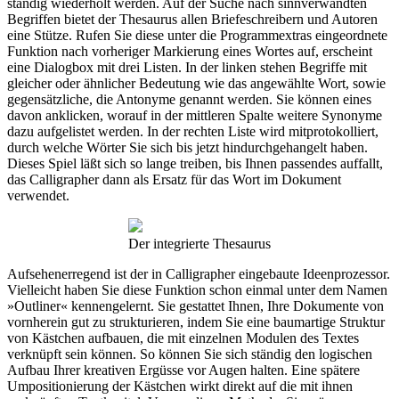
ständig wiederholt werden. Auf der Suche nach sinnverwandten
Begriffen bietet der Thesaurus allen Briefeschreibern und Autoren
eine Stütze. Rufen Sie diese unter die Programmextras eingeordnete
Funktion nach vorheriger Markierung eines Wortes auf, erscheint
eine Dialogbox mit drei Listen. In der linken stehen Begriffe mit
gleicher oder ähnlicher Bedeutung wie das angewählte Wort, sowie
gegensätzliche, die Antonyme genannt werden. Sie können eines
davon anklicken, worauf in der mittleren Spalte weitere Synonyme
dazu aufgelistet werden. In der rechten Liste wird mitprotokolliert,
durch welche Wörter Sie sich bis jetzt hindurchgehangelt haben.
Dieses Spiel läßt sich so lange treiben, bis Ihnen passendes auffallt,
das Calligrapher dann als Ersatz für das Wort im Dokument
verwendet.
Der integrierte Thesaurus
Aufsehenerregend ist der in Calligrapher eingebaute Ideenprozessor.
Vielleicht haben Sie diese Funktion schon einmal unter dem Namen
»Outliner« kennengelernt. Sie gestattet Ihnen, Ihre Dokumente von
vornherein gut zu strukturieren, indem Sie eine baumartige Struktur
von Kästchen aufbauen, die mit einzelnen Modulen des Textes
verknüpft sein können. So können Sie sich ständig den logischen
Aufbau Ihrer kreativen Ergüsse vor Augen halten. Eine spätere
Umpositionierung der Kästchen wirkt direkt auf die mit ihnen