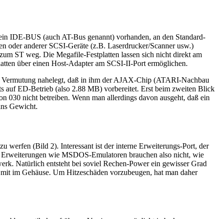
t ein IDE-BUS (auch AT-Bus genannt) vorhanden, an den Standard-
en oder anderer SCSI-Geräte (z.B. Laserdrucker/Scanner usw.)
um ST weg. Die Megafile-Festplatten lassen sich nicht direkt am
atten über einen Host-Adapter am SCSI-II-Port ermöglichen.
s die Vermutung nahelegt, daß in ihm der AJAX-Chip (ATARI-Nachbau
s auf ED-Betrieb (also 2.88 MB) vorbereitet. Erst beim zweiten Blick
lcon 030 nicht betreiben. Wenn man allerdings davon ausgeht, daß ein
 ins Gewicht.
werfen (Bild 2). Interessant ist der interne Erweiterungs-Port, der
 an. Erweiterungen wie MSDOS-Emulatoren brauchen also nicht, wie
werk. Natürlich entsteht bei soviel Rechen-Power ein gewisser Grad
h mit im Gehäuse. Um Hitzeschäden vorzubeugen, hat man daher