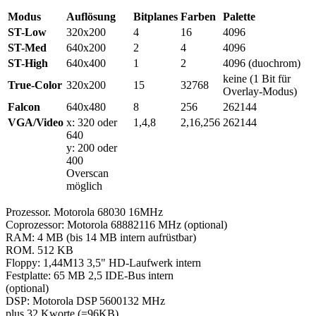
Modus
Auflösung
Bitplanes
Farben
Palette
ST-Low
320x200
4
16
4096
ST-Med
640x200
2
4
4096
ST-High
640x400
1
2
4096 (duochrom)
keine (1 Bit für
True-Color
320x200
15
32768
Overlay-Modus)
Falcon
640x480
8
256
262144
VGA/Video
x: 320 oder
1,4,8
2,16,256
262144
640
y: 200 oder
400
Overscan
möglich
Prozessor. Motorola 68030 16MHz
Coprozessor: Motorola 68882116 MHz (optional)
RAM: 4 MB (bis 14 MB intern aufrüstbar)
ROM. 512 KB
Floppy: 1,44M13 3,5" HD-Laufwerk intern
Festplatte: 65 MB 2,5 IDE-Bus intern
(optional)
DSP: Motorola DSP 5600132 MHz
plus 32 Kworte (=96KB)