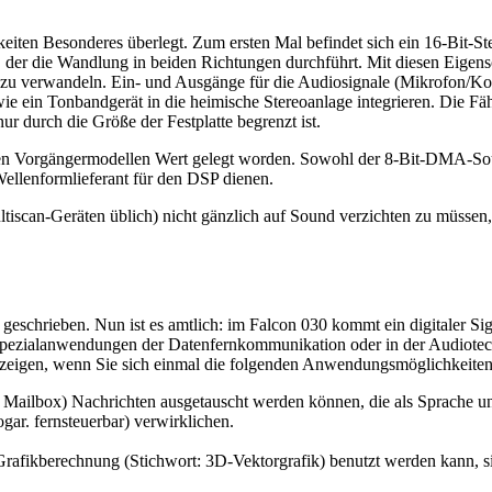
keiten Besonderes überlegt. Zum ersten Mal befindet sich ein 16-Bit
 die Wandlung in beiden Richtungen durchführt. Mit diesen Eigenschaf
u verwandeln. Ein- und Ausgänge für die Audiosignale (Mikrofon/Kopf
e ein Tonbandgerät in die heimische Stereoanlage integrieren. Die Fäh
ur durch die Größe der Festplatte begrenzt ist.
u den Vorgängermodellen Wert gelegt worden. Sowohl der 8-Bit-DMA-So
Wellenformlieferant für den DSP dienen.
iscan-Geräten üblich) nicht gänzlich auf Sound verzichten zu müssen,
d geschrieben. Nun ist es amtlich: im Falcon 030 kommt ein digitaler
bei Spezialanwendungen der Datenfernkommunikation oder in der Audiot
zeigen, wenn Sie sich einmal die folgenden Anwendungsmöglichkeiten
r Mailbox) Nachrichten ausgetauscht werden können, die als Sprache un
gar. fernsteuerbar) verwirklichen.
afikberechnung (Stichwort: 3D-Vektorgrafik) benutzt werden kann, sind