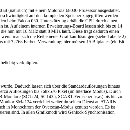
ist (natürlich) mit einem Motorola-68030-Prozessor ausgestattet.
 Geschwindigkeit auf den kompletten Speicher zugegriffen werden
len beim Falcon 030. Unterstützung erhält die CPU durch einen
 ist. Auf einem internen Erweiterungs-Board lassen sich bis zu 14
die nun mit 16 MHz statt 8 MHz läuft. Diese trägt dadurch einen
 wenn man sich die Reihe neuer Grafikauflösungen (siehe Tabelle 2)
us mit 32768 Farben Verwendung; hier müssen 15 Bitplanes (ein Bit
beliebig verknüpfen.
t wurde. Dadurch lassen sich über die Standardauflösungen hinaus
erzu Auflösungen bis 768x576 Pixel (im Interlace-Modus). Durch
 RGB-Monitore (SC1224, SC1435, SCART-Fernseher usw.) bis hin zu
 Monitor SM- 124 verrichtet weiterhin seinen Dienst an ATARIs
uch in Monochrom der Overscan-Modus genutzt werden. Es ist
sieren sind. In allen Grafikmodi wird Genlock-Synchronisation