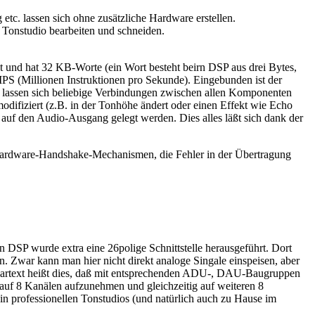
etc. lassen sich ohne zusätzliche Hardware erstellen.
 Tonstudio bearbeiten und schneiden.
tet und hat 32 KB-Worte (ein Wort besteht beirn DSP aus drei Bytes,
IPS (Millionen Instruktionen pro Sekunde). Eingebunden ist der
assen sich beliebige Verbindungen zwischen allen Komponenten
odifiziert (z.B. in der Tonhöhe ändert oder einen Effekt wie Echo
auf den Audio-Ausgang gelegt werden. Dies alles läßt sich dank der
e Hardware-Handshake-Mechanismen, die Fehler in der Übertragung
 DSP wurde extra eine 26polige Schnittstelle herausgeführt. Dort
. Zwar kann man hier nicht direkt analoge Singale einspeisen, aber
 Klartext heißt dies, daß mit entsprechenden ADU-, DAU-Baugruppen
 auf 8 Kanälen aufzunehmen und gleichzeitig auf weiteren 8
n professionellen Tonstudios (und natürlich auch zu Hause im