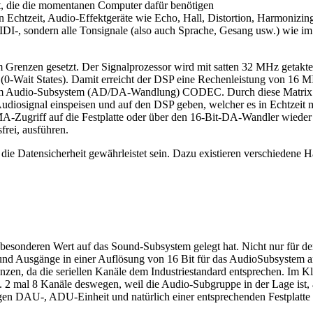
t, die die momentanen Computer dafür benötigen
 Echtzeit, Audio-Effektgeräte wie Echo, Hall, Distortion, Harmonizing 
IDI-, sondern alle Tonsignale (also auch Sprache, Gesang usw.) wie im
 kaum Grenzen gesetzt. Der Signalprozessor wird mit satten 32 MHz getak
 (0-Wait States). Damit erreicht der DSP eine Rechenleistung von 16 M
dem Audio-Subsystem (AD/DA-Wandlung) CODEC. Durch diese Matrix l
Audiosignal einspeisen und auf den DSP geben, welcher es in Echtzeit m
-Zugriff auf die Festplatte oder über den 16-Bit-DA-Wandler wieder 
frei, ausführen.
die Datensicherheit gewährleistet sein. Dazu existieren verschieden
esonderen Wert auf das Sound-Subsystem gelegt hat. Nicht nur für den
 und Ausgänge in einer Auflösung von 16 Bit für das AudioSubsystem an
nzen, da die seriellen Kanäle dem Industriestandard entsprechen. Im
. 2 mal 8 Kanäle deswegen, weil die Audio-Subgruppe in der Lage ist,
gen DAU-, ADU-Einheit und natürlich einer entsprechenden Festplatte i