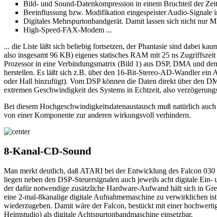
Bild- und Sound-Datenkompression in einem Bruchteil der Zei
Beeinflussung bzw. Modifikation eingespeister Audio-Signale in
Digitales Mehrspurtonbandgerät. Damit lassen sich nicht nur M
High-Speed-FAX-Modem ...
... die Liste läßt sich beliebig fortsetzen, der Phantasie sind dabei
also insgesamt 96 KB) eigenes statisches RAM mit 25 ns Zugriffszeit
Prozessor in eine Verbindungsmatrix (Bild 1) aus DSP, DMA und 
herstellen. Es läßt sich z.B. über den 16-Bit-Stereo-AD-Wandler ein 
oder Hall hinzufügt). Vom DSP können die Daten direkt über den DMA
extremen Geschwindigkeit des Systems in Echtzeit, also verzögerungs
Bei diesem Hochgeschwindigkeitsdatenaustausch muß natürlich auch 
von einer Komponente zur anderen wirkungsvoll verhindern.
8-Kanal-CD-Sound
Man merkt deutlich, daß ATARI bei der Entwicklung des Falcon 030 b
liegen neben den DSP-Steuersignalen auch jeweils acht digitale Ein-
der dafür notwendige zusätzliche Hardware-Aufwand hält sich in Gre
eine 2-mal-8kanalige digitale Aufnahmemaschine zu verwirklichen ist
wiederzugeben. Damit wäre der Falcon, bestückt mit einer hochwerti
Heimstudio) als digitale Achtspurtonbandmaschine einsetzbar.