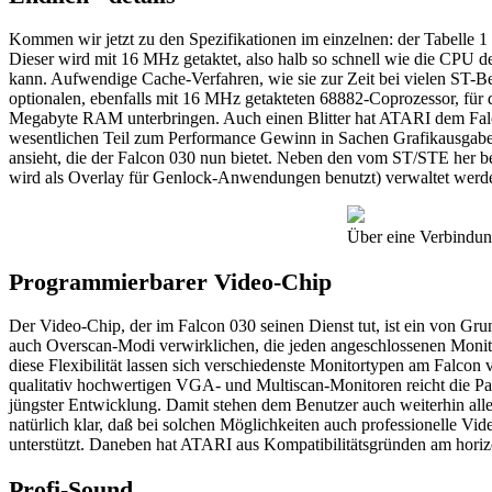
Kommen wir jetzt zu den Spezifikationen im einzelnen: der Tabelle 1
Dieser wird mit 16 MHz getaktet, also halb so schnell wie die CPU d
kann. Aufwendige Cache-Verfahren, wie sie zur Zeit bei vielen ST-B
optionalen, ebenfalls mit 16 MHz getakteten 68882-Coprozessor, für 
Megabyte RAM unterbringen. Auch einen Blitter hat ATARI dem Falcon
wesentlichen Teil zum Performance Gewinn in Sachen Grafikausgabe b
ansieht, die der Falcon 030 nun bietet. Neben den vom ST/STE her b
wird als Overlay für Genlock-Anwendungen benutzt) verwaltet werd
Über eine Verbindun
Programmierbarer Video-Chip
Der Video-Chip, der im Falcon 030 seinen Dienst tut, ist ein von Gr
auch Overscan-Modi verwirklichen, die jeden angeschlossenen Monit
diese Flexibilität lassen sich verschiedenste Monitortypen am Fal
qualitativ hochwertigen VGA- und Multiscan-Monitoren reicht die Pal
jüngster Entwicklung. Damit stehen dem Benutzer auch weiterhin 
natürlich klar, daß bei solchen Möglichkeiten auch professionelle 
unterstützt. Daneben hat ATARI aus Kompatibilitätsgründen am horiz
Profi-Sound