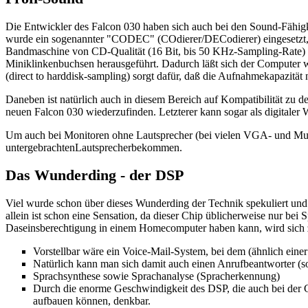
Die Entwickler des Falcon 030 haben sich auch bei den Sound-Fähig
wurde ein sogenannter "CODEC" (COdierer/DECodierer) eingesetzt, der
Bandmaschine von CD-Qualität (16 Bit, bis 50 KHz-Sampling-Rate) z
Miniklinkenbuchsen herausgeführt. Dadurch läßt sich der Computer wi
(direct to harddisk-sampling) sorgt dafür, daß die Aufnahmekapazität n
Daneben ist natürlich auch in diesem Bereich auf Kompatibilität z
neuen Falcon 030 wiederzufinden. Letzterer kann sogar als digitaler 
Um auch bei Monitoren ohne Lautsprecher (bei vielen VGA- und Mult
untergebrachtenLautsprecherbekommen.
Das Wunderding - der DSP
Viel wurde schon über dieses Wunderding der Technik spekuliert un
allein ist schon eine Sensation, da dieser Chip üblicherweise nur 
Daseinsberechtigung in einem Homecomputer haben kann, wird sich 
Vorstellbar wäre ein Voice-Mail-System, bei dem (ähnlich eine
Natürlich kann man sich damit auch einen Anrufbeantworter (so
Sprachsynthese sowie Sprachanalyse (Spracherkennung)
Durch die enorme Geschwindigkeit des DSP, die auch bei der Gr
aufbauen können, denkbar.