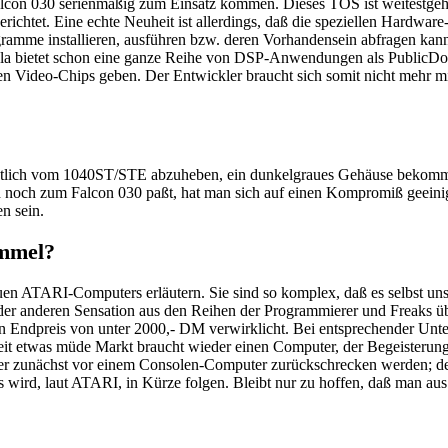
alcon 030 serienmäßig zum Einsatz kommen. Dieses TOS ist weitestgeh
berichtet. Eine echte Neuheit ist allerdings, daß die speziellen Hardw
ramme installieren, ausführen bzw. deren Vorhandensein abfragen ka
la bietet schon eine ganze Reihe von DSP-Anwendungen als PublicDomai
 Video-Chips geben. Der Entwickler braucht sich somit nicht mehr mi
deutlich vom 1040ST/STE abzuheben, ein dunkelgraues Gehäuse bekomm
ch noch zum Falcon 030 paßt, hat man sich auf einen Kompromiß geeini
n sein.
immel?
uen ATARI-Computers erläutern. Sie sind so komplex, daß es selbst uns 
oder anderen Sensation aus den Reihen der Programmierer und Freaks üb
 Endpreis von unter 2000,- DM verwirklicht. Bei entsprechender Unter
Zeit etwas müde Markt braucht wieder einen Computer, der Begeisterun
er zunächst vor einem Consolen-Computer zurückschrecken werden; de
 wird, laut ATARI, in Kürze folgen. Bleibt nur zu hoffen, daß man aus 