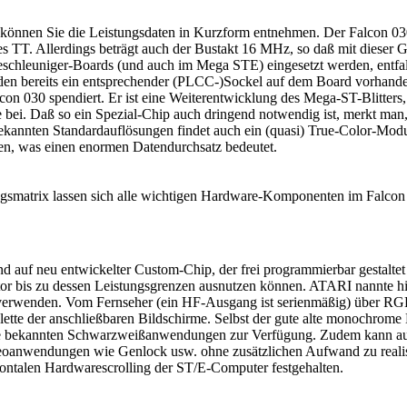
 können Sie die Leistungsdaten in Kurzform entnehmen. Der Falcon 030 
es TT. Allerdings beträgt auch der Bustakt 16 MHz, so daß mit dieser
eschleuniger-Boards (und auch im Mega STE) eingesetzt werden, entfal
den bereits ein entsprechender (PLCC-)Sockel auf dem Board vorhanden
 030 spendiert. Er ist eine Weiterentwicklung des Mega-ST-Blitters, 
ei. Daß so ein Spezial-Chip auch dringend notwendig ist, merkt man,
ekannten Standardauflösungen findet auch ein (quasi) True-Color-Mod
en, was einen enormen Datendurchsatz bedeutet.
gsmatrix lassen sich alle wichtigen Hardware-Komponenten im Falcon 
und auf neu entwickelter Custom-Chip, der frei programmierbar gestalte
or bis zu dessen Leistungsgrenzen ausnutzen können. ATARI nannte hi
con verwenden. Vom Fernseher (ein HF-Ausgang ist serienmäßig) über
ette der anschließbaren Bildschirme. Selbst der gute alte monochrome
alle bekannten Schwarzweißanwendungen zur Verfügung. Zudem kann a
Videoanwendungen wie Genlock usw. ohne zusätzlichen Aufwand zu reali
ontalen Hardwarescrolling der ST/E-Computer festgehalten.