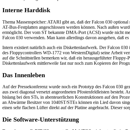
Interne Harddisk
Thema Massenspeicher: ATARI gibt an, daß der Falcon 030 optional 
AT-Bus-Festplatten angeschlossen werden können. Nach außen wurde e
ermöglicht. Der vom ST bekannte DMA-Port (ACSI) wurde nicht mehr i
Falcon 030 verwenden. Man kann allerdings davon ausgehen, daß es m
Intern existiert natürlich auch ein Diskettenlaufwerk. Der Falcon
des Floppycontrollers WD-1772 von WesternDigital) seine Arbeit verr
auf die Schnittstellen bemerken wir, daß ein herausgeführter Floppy-P
Diskettenlaufwerk mittlerweile fast nur noch zum Kopieren der Progra
Das Innenleben
Auf der Pressekonferenz wurde noch ein Prototyp des Falcon 030 gezei
aus zwei diagonal versetzt angeordneten Pfostenfeldleisten besteht
bislang bei den STs, in abenteuerlichen Konstruktionen auf den Proze
an Abwärme Besitzer von 1040ST/STEs können ein Lied davon singen
einen sehr flachen Lüfter direkt auf der Platine angebracht. Dieser so
Die Software-Unterstützung