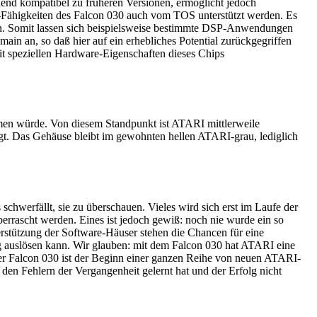
end kompatibel zu früheren Versionen, ermöglicht jedoch
are-Fähigkeiten des Falcon 030 auch vom TOS unterstützt werden. Es
nn. Somit lassen sich beispielsweise bestimmte DSP-Anwendungen
n an, so daß hier auf ein erhebliches Potential zurückgegriffen
t speziellen Hardware-Eigenschaften dieses Chips
en würde. Von diesem Standpunkt ist ATARI mittlerweile
gt. Das Gehäuse bleibt im gewohnten hellen ATARI-grau, lediglich
schwerfällt, sie zu überschauen. Vieles wird sich erst im Laufe der
errascht werden. Eines ist jedoch gewiß: noch nie wurde ein so
stützung der Software-Häuser stehen die Chancen für eine
g auslösen kann. Wir glauben: mit dem Falcon 030 hat ATARI eine
r Falcon 030 ist der Beginn einer ganzen Reihe von neuen ATARI-
den Fehlern der Vergangenheit gelernt hat und der Erfolg nicht