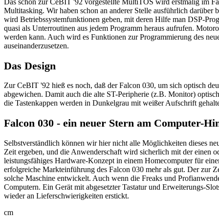
Das schon zur CeBIT '92 vorgestellte MultiTOS wird erstmalig im F
Multitasking. Wir haben schon an anderer Stelle ausführlich darüber 
wird Betriebssystemfunktionen geben, mit deren Hilfe man DSP-Prog
quasi als Unterroutinen aus jedem Programm heraus aufrufen. Motoro
werden kann. Auch wird es Funktionen zur Programmierung des neuen
auseinanderzusetzen.
Das Design
Zur CeBIT '92 hieß es noch, daß der Falcon 030, um sich optisch 
abgewichen. Damit auch die alte ST-Peripherie (z.B. Monitor) optis
die Tastenkappen werden in Dunkelgrau mit weißer Aufschrift gehalte
Falcon 030 - ein neuer Stern am Computer-H
Selbstverständlich können wir hier nicht alle Möglichkeiten dieses ne
Zeit ergeben, und die Anwenderschaft wird sicherlich mit der einen 
leistungsfähiges Hardware-Konzept in einem Homecomputer für einen
erfolgreiche Markteinführung des Falcon 030 mehr als gut. Der zur 
solche Maschine entwickelt. Auch wenn die Freaks und Profianwend
Computern. Ein Gerät mit abgesetzter Tastatur und Erweiterungs-Slots
wieder an Lieferschwierigkeiten erstickt.
cm