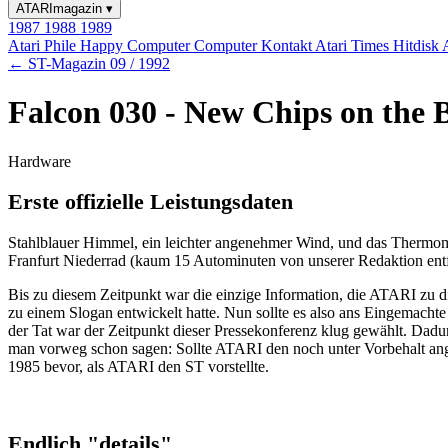
ATARImagazin
▾
1987
1988
1989
Atari Phile
Happy Computer
Computer Kontakt
Atari Times
Hitdisk
← ST-Magazin 09 / 1992
Falcon 030 - New Chips on the 
Hardware
Erste offizielle Leistungsdaten
Stahlblauer Himmel, ein leichter angenehmer Wind, und das Thermom
Franfurt Niederrad (kaum 15 Autominuten von unserer Redaktion entfer
Bis zu diesem Zeitpunkt war die einzige Information, die ATARI zu d
zu einem Slogan entwickelt hatte. Nun sollte es also ans Eingemacht
der Tat war der Zeitpunkt dieser Pressekonferenz klug gewählt. Dadu
man vorweg schon sagen: Sollte ATARI den noch unter Vorbehalt ang
1985 bevor, als ATARI den ST vorstellte.
Endlich "details"