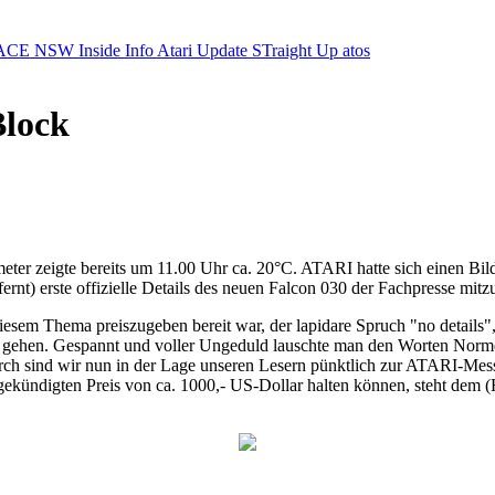
ACE NSW Inside Info
Atari Update
STraight Up
atos
Block
eter zeigte bereits um 11.00 Uhr ca. 20°C. ATARI hatte sich einen Bi
nt) erste offizielle Details des neuen Falcon 030 der Fachpresse mitzu
iesem Thema preiszugeben bereit war, der lapidare Spruch "no details"
e gehen. Gespannt und voller Ungeduld lauschte man den Worten Normen
rch sind wir nun in der Lage unseren Lesern pünktlich zur ATARI-Mess
ekündigten Preis von ca. 1000,- US-Dollar halten können, steht dem (