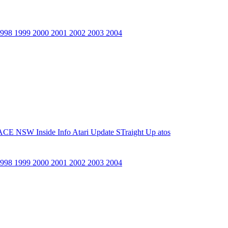
1998
1999
2000
2001
2002
2003
2004
ACE NSW Inside Info
Atari Update
STraight Up
atos
1998
1999
2000
2001
2002
2003
2004