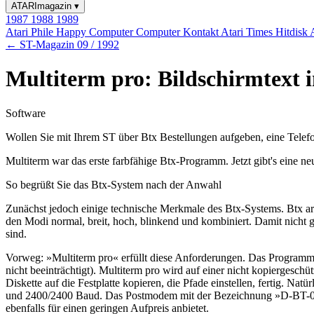
ATARImagazin
▾
1987
1988
1989
Atari Phile
Happy Computer
Computer Kontakt
Atari Times
Hitdisk
← ST-Magazin 09 / 1992
Multiterm pro: Bildschirmtext 
Software
Wollen Sie mit Ihrem ST über Btx Bestellungen aufgeben, eine Tele
Multiterm war das erste farbfähige Btx-Programm. Jetzt gibt's eine ne
So begrüßt Sie das Btx-System nach der Anwahl
Zunächst jedoch einige technische Merkmale des Btx-Systems. Btx arbeit
den Modi normal, breit, hoch, blinkend und kombiniert. Damit nicht
sind.
Vorweg: »Multiterm pro« erfüllt diese Anforderungen. Das Programm st
nicht beeinträchtigt). Multiterm pro wird auf einer nicht kopiergeschü
Diskette auf die Festplatte kopieren, die Pfade einstellen, fertig. N
und 2400/2400 Baud. Das Postmodem mit der Bezeichnung »D-BT-03«,
ebenfalls für einen geringen Aufpreis anbietet.