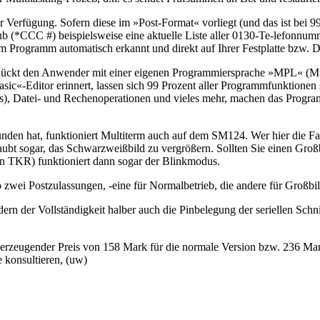
erfügung. Sofern diese im »Post-Format« vorliegt (und das ist bei 99 
 (*CCC #) beispielsweise eine aktuelle Liste aller 0130-Te-lefonnum
Programm automatisch erkannt und direkt auf Ihrer Festplatte bzw. Di
eglückt den Anwender mit einer eigenen Programmiersprache »MPL« (Mul
c«-Editor erinnert, lassen sich 99 Prozent aller Programmfunktionen s
gs), Datei- und Rechenoperationen und vieles mehr, machen das Progr
nden hat, funktioniert Multiterm auch auf dem SM124. Wer hier die Fa
aubt sogar, das Schwarzweißbild zu vergrößern. Sollten Sie einen Gro
von TKR) funktioniert dann sogar der Blinkmodus.
ro zwei Postzulassungen, -eine für Normalbetrieb, die andere für Großbi
rn der Vollständigkeit halber auch die Pinbelegung der seriellen Schn
zeugender Preis von 158 Mark für die normale Version bzw. 236 Mark
e konsultieren, (uw)