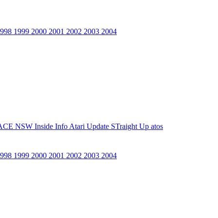
1998
1999
2000
2001
2002
2003
2004
ACE NSW Inside Info
Atari Update
STraight Up
atos
1998
1999
2000
2001
2002
2003
2004