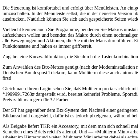
Die Steuerung ist komfortabel und erfolgt über Menüleisten. An eini
umzuschalten. In der Menüleiste selbst, die in der neuesten Version übe
ausdrucken. Natürlich können Sie sich auch gespeicherte Seiten wied
Vielleicht kennen auch Sie Programme, bei denen Sie Makros umständl
aufzeichnen wollen und beenden das Makro durch einen nochmaligen K
alle Bewegungen und Aktionen, die Sie mit der Maus durchführen. Ei
Funktionstaste und haben es immer griffbereit.
Zugabe: eine Kurzwahlfunktion, die Sie durch die Tastenkombinatio
Zum Anwählen des Btx-Netzes genügt (nach der Modeminstallation na
Deutschen Bundespost Telekom, kann Multiterm diese auch automatisc
first!
Gleich nach Ihrem Login sehen Sie, daß Multiterm pro tatsächlich mit 
*19999917263# dargestellt wird, bereitet keinerlei Probleme. Sporadi
Preis zahlt man gern für 32 Farben.
Der ST hat gegenüber dem Btx-System den Nachteil einer geringere
Bildausschnitt dargestellt, dafür ist es jedoch pixelgenau, während be
Als Beigabe liefert TKR ein Accessory, mit dem man sich schnell ma
Schreiben eines Briefs reicht’s allemal. Und — »Multiterm Mini« arb
arbeitet im Hintergrund weiter. Multiterm Mini arbeitet dabei als echt