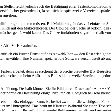
gen Stellen reicht jedoch auch die Betätigung einer Tastenkombination
rsichtlicher geworden ist, lassen sich beispielsweise Verzeichnispfade e
er ansehen.
ich programmieren müssen. Bei Multiterm geht das viel einfacher. Sie 
lick auf den Makrorekorder. Der Clou bei der Sache ist jedoch, daß 
nfacher geht’s wohl kaum. Das Ganze funktioniert sogar innerhalb von
n <Alt> + <K> aufrufen.
türlich ein kurzer Druck auf das Anwahl-Icon — den Rest erledigt da
h anwählen. Ihre Nummer speichert die Software verschlüsselt ab und 
Farben arbeitet, denn es erscheint der typische blaugelbe Btx-Begrüßun
sch erscheinen beim Aufbau des Bildes kleine weiße Streifen, die jedo
n Auflösung. Deshalb können Sie Ihr Bild durch Druck auf <Alt> + <
i der normalen Darstellung einige Pixel fehlen. Lediglich bei sehr klei
l eben in Btx einloggen kann. Es besitzt zwar nur die wichtigsten F
eitet im Hintergrund. Das heißt im Klartext: Während Sie einen Text s
er Multitasking-Prozeß, d.h. es sendet Prüfsummen an Btx und restaurier