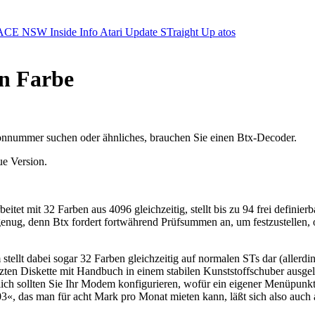
ACE NSW Inside Info
Atari Update
STraight Up
atos
in Farbe
fonnummer suchen oder ähnliches, brauchen Sie einen Btx-Decoder.
ue Version.
et mit 32 Farben aus 4096 gleichzeitig, stellt bis zu 94 frei definierb
 genug, denn Btx fordert fortwährend Prüfsummen an, um festzustellen
ellt dabei sogar 32 Farben gleichzeitig auf normalen STs dar (allerdi
tzten Diskette mit Handbuch in einem stabilen Kunststoffschuber ausgelie
atürlich sollten Sie Ihr Modem konfigurieren, wofür ein eigener Menüpu
 das man für acht Mark pro Monat mieten kann, läßt sich also auch 