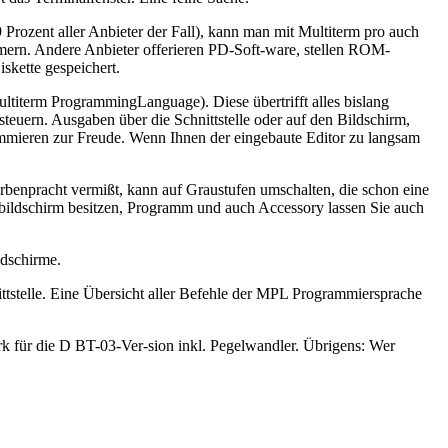
Prozent aller Anbieter der Fall), kann man mit Multiterm pro auch
mern. Andere Anbieter offerieren PD-Soft-ware, stellen ROM-
skette gespeichert.
titerm ProgrammingLanguage). Diese übertrifft alles bislang
teuern. Ausgaben über die Schnittstelle oder auf den Bildschirm,
ammieren zur Freude. Wenn Ihnen der eingebaute Editor zu langsam
rbenpracht vermißt, kann auf Graustufen umschalten, die schon eine
ßbildschirm besitzen, Programm und auch Accessory lassen Sie auch
ldschirme.
ittstelle. Eine Übersicht aller Befehle der MPL Programmiersprache
 für die D BT-03-Ver-sion inkl. Pegelwandler. Übrigens: Wer