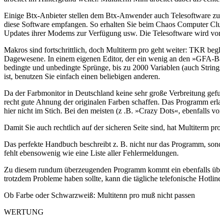
Einige Btx-Anbieter stellen dem Btx-Anwender auch Telesoftware zur V
diese Software empfangen. So erhalten Sie beim Chaos Computer Club
Updates ihrer Modems zur Verfügung usw. Die Telesoftware wird vom 
Makros sind fortschrittlich, doch Multiterm pro geht weiter: TKR b
Dagewesene. In einem eigenen Editor, der ein wenig an den »GFA-Basi
bedingte und unbedingte Sprünge, bis zu 2000 Variablen (auch Strin
ist, benutzen Sie einfach einen beliebigen anderen.
Da der Farbmonitor in Deutschland keine sehr große Verbreitung gefu
recht gute Ahnung der originalen Farben schaffen. Das Programm erl
hier nicht im Stich. Bei den meisten (z .B. »Crazy Dots«, ebenfalls 
Damit Sie auch rechtlich auf der sicheren Seite sind, hat Multiterm p
Das perfekte Handbuch beschreibt z. B. nicht nur das Programm, sonde
fehlt ebensowenig wie eine Liste aller Fehlermeldungen.
Zu diesem rundum überzeugenden Programm kommt ein ebenfalls über
trotzdem Probleme haben sollte, kann die tägliche telefonische Hotlin
Ob Farbe oder Schwarzweiß: Multitenn pro muß nicht passen
WERTUNG