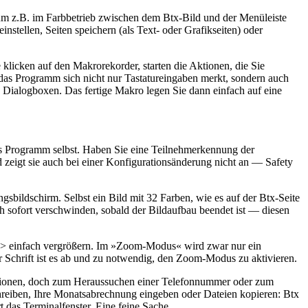
, um z.B. im Farbbetrieb zwischen dem Btx-Bild und der Menüleiste
instellen, Seiten speichern (als Text- oder Grafikseiten) oder
klicken auf den Makrorekorder, starten die Aktionen, die Sie
das Programm sich nicht nur Tastatureingaben merkt, sondern auch
 Dialogboxen. Das fertige Makro legen Sie dann einfach auf eine
s Programm selbst. Haben Sie eine Teilnehmerkennung der
zeigt sie auch bei einer Konfigurationsänderung nicht an — Safety
gsbildschirm. Selbst ein Bild mit 32 Farben, wie es auf der Btx-Seite
ch sofort verschwinden, sobald der Bildaufbau beendet ist — diesen
Y > einfach vergrößern. Im »Zoom-Modus« wird zwar nur ein
ner Schrift ist es ab und zu notwendig, den Zoom-Modus zu aktivieren.
unktionen, doch zum Heraussuchen einer Telefonnummer oder zum
chreiben, Ihre Monatsabrechnung eingeben oder Dateien kopieren: Btx
t das Terminalfenster. Eine feine Sache.