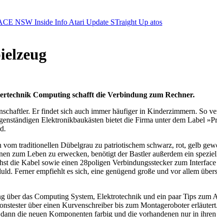
ACE NSW Inside Info
Atari Update
STraight Up
atos
ielzeug
hertechnik Computing schafft die Verbindung zum Rechner.
enschaftler. Er findet sich auch immer häufiger in Kinderzimmern. So ve
nständigen Elektronikbaukästen bietet die Firma unter dem Label »Pr
d.
n vom traditionellen Dübelgrau zu patriotischem schwarz, rot, gelb ge
en zum Leben zu erwecken, benötigt der Bastler außerdem ein speziell
st die Kabel sowie einen 28poligen Verbindungsstecker zum Interface 
d. Ferner empfiehlt es sich, eine genügend große und vor allem übersich
rung über das Computing System, Elektrotechnik und ein paar Tips zu
ter über einen Kurvenschreiber bis zum Montageroboter erläutert. Jed
obei dann die neuen Komponenten farbig und die vorhandenen nur in ihren