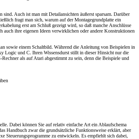
n sind. Auch ist man mit Detailansichten äußerst sparsam. Darüber
hließlich fragt man sich, warum auf der Montagegrundplatte ein
 Verkabelung erst am Schluß gezeigt wird, so daß manche Anschlüsse
ch auch ihre eigenen Ideen verwirklichen oder andere Konstruktionen
lan sowie einem Schaltbild. Während die Anleitung von Beispielen in
Logic und C. Ihren Wissensdurst stillt in dieser Hinsicht nur die
Rechner als auf Atari abgestimmt zu sein, denn die Beispiele und
iben
le. Dabei können Sie auf relativ einfache Art ein Ablaufschema
 das Handbuch zwar die grundsätzliche Funktionsweise erklärt, aber
plexe Steuerungsprogramme zu entwickeln. Es empfiehlt sich dabei,