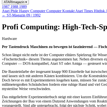
ATARImagazin
▾
1987
1988
1989
Atari Phile
Happy Computer
Computer Kontakt
Atari Times
Hitdisk
← ST-Magazin 09 / 1992
Profi Computing: High-Tech-Sp
Hardware
Per Tastendruck Maschinen zu bewegen ist faszinierend — Fisc
Schon längst nicht mehr ist der Computer elitäres Spielzeug für Wiss
»Fischertechnik« diesem Thema angenommen hat. Neben diversen eige
Computer — DOS-kompatibel, Atari ST oder Amiga — gesteuert wir
Die Bausteinfarbe der insgesamt knapp 900 Einzelteile hat inzwische
und lassen sich mit anderen Kästen kombinieren. Um die Konstruktion
Doch bevor es mit Experimentieren losgehen kann, müssen Sie zunäch
millimetergroßen Schräubchen fordern eine ruhige Hand und viel Gedul
mysteriöse Weise verschwinden.
Das mitgelieferte Experimentierbuch steigt mit einer kurzen Einfüh
Zeichnungen der Bau von einem Dutzend Anwendungen vom Reaktionstes
vorangestellt. Sind alle untergebracht, folgt der nächste Schritt, w