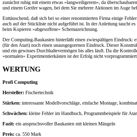
zunächst ruhig mit einem etwas »langweiligerem«, da überschaubare
und einem Greifer wagen, bei dem Sie mehrere Aktionen im Auge be
Enttäuschend, daß sich bei so einer renommierten Firma einige Fehler 
auch auf der Stückliste nicht aufgeführt ist. In der Anleitung taucht es
beim Kopieren »abgesoffene« Schemazeichnung.
Der Computing-Baukasten hinterläßt einen zwiespältigen Eindruck: ei
(für den Atari) noch einen unausgegorenen Eindruck. Dieser Konstrukt
und ein gewisses Durchhaltevermögen bis alles läuft. Da die Kontroll
»normalen« Experimentierkästen ist der Erfolg nicht vorprogrammiert,
WERTUNG
Profi Computing
Hersteller:
Fischertechnik
Stärken:
interessante Modellvorschläge, einfache Montage, kombinat
Schwächen:
kleine Fehler im Handbuch, Programmbeispiele für Atar
Fazit:
ein anspruchsvoller Baukasten mit kleinen Mängeln
Preis:
ca. 550 Mark