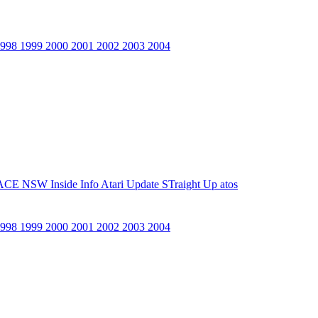
1998
1999
2000
2001
2002
2003
2004
ACE NSW Inside Info
Atari Update
STraight Up
atos
1998
1999
2000
2001
2002
2003
2004