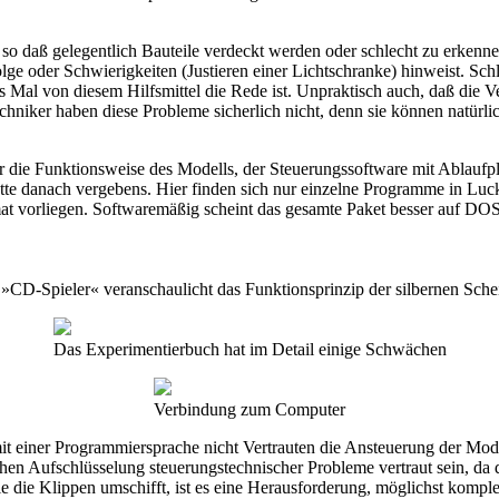
 so daß gelegentlich Bauteile verdeckt werden oder schlecht zu erkenne
nfolge oder Schwierigkeiten (Justieren einer Lichtschranke) hinweist. Sc
es Mal von diesem Hilfsmittel die Rede ist. Unpraktisch auch, daß die
chniker haben diese Probleme sicherlich nicht, denn sie können natürli
r die Funktionsweise des Modells, der Steuerungssoftware mit Ablaufp
tte danach vergebens. Hier finden sich nur einzelne Programme in Lucky 
t vorliegen. Softwaremäßig scheint das gesamte Paket besser auf DOS-
 »CD-Spieler« veranschaulicht das Funktionsprinzip der silbernen Sche
Das Experimentierbuch hat im Detail einige Schwächen
Verbindung zum Computer
 einer Programmiersprache nicht Vertrauten die Ansteuerung der Model
chen Aufschlüsselung steuerungstechnischer Probleme vertraut sein, da
 Sie die Klippen umschifft, ist es eine Herausforderung, möglichst kom