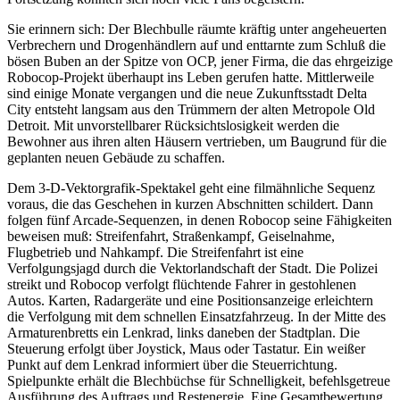
Sie erinnern sich: Der Blechbulle räumte kräftig unter angeheuerten
Verbrechern und Drogenhändlern auf und enttarnte zum Schluß die
bösen Buben an der Spitze von OCP, jener Firma, die das ehrgeizige
Robocop-Projekt überhaupt ins Leben gerufen hatte. Mittlerweile
sind einige Monate vergangen und die neue Zukunftsstadt Delta
City entsteht langsam aus den Trümmern der alten Metropole Old
Detroit. Mit unvorstellbarer Rücksichtslosigkeit werden die
Bewohner aus ihren alten Häusern vertrieben, um Baugrund für die
geplanten neuen Gebäude zu schaffen.
Dem 3-D-Vektorgrafik-Spektakel geht eine filmähnliche Sequenz
voraus, die das Geschehen in kurzen Abschnitten schildert. Dann
folgen fünf Arcade-Sequenzen, in denen Robocop seine Fähigkeiten
beweisen muß: Streifenfahrt, Straßenkampf, Geiselnahme,
Flugbetrieb und Nahkampf. Die Streifenfahrt ist eine
Verfolgungsjagd durch die Vektorlandschaft der Stadt. Die Polizei
streikt und Robocop verfolgt flüchtende Fahrer in gestohlenen
Autos. Karten, Radargeräte und eine Positionsanzeige erleichtern
die Verfolgung mit dem schnellen Einsatzfahrzeug. In der Mitte des
Armaturenbretts ein Lenkrad, links daneben der Stadtplan. Die
Steuerung erfolgt über Joystick, Maus oder Tastatur. Ein weißer
Punkt auf dem Lenkrad informiert über die Steuerrichtung.
Spielpunkte erhält die Blechbüchse für Schnelligkeit, befehlsgetreue
Ausführung des Auftrags und Restenergie. Eine Gesamtbewertung