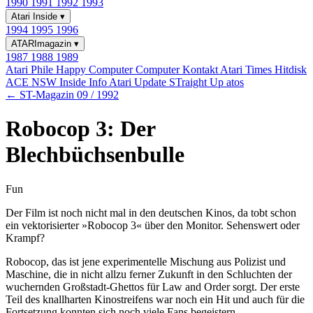
1990
1991
1992
1993
Atari Inside
▾
1994
1995
1996
ATARImagazin
▾
1987
1988
1989
Atari Phile
Happy Computer
Computer Kontakt
Atari Times
Hitdisk
ACE NSW Inside Info
Atari Update
STraight Up
atos
← ST-Magazin 09 / 1992
Robocop 3: Der
Blechbüchsenbulle
Fun
Der Film ist noch nicht mal in den deutschen Kinos, da tobt schon
ein vektorisierter »Robocop 3« über den Monitor. Sehenswert oder
Krampf?
Robocop, das ist jene experimentelle Mischung aus Polizist und
Maschine, die in nicht allzu ferner Zukunft in den Schluchten der
wuchernden Großstadt-Ghettos für Law and Order sorgt. Der erste
Teil des knallharten Kinostreifens war noch ein Hit und auch für die
Fortsetzung konnten sich noch viele Fans begeistern.