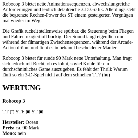
Robocop 3 bietet nette Animationssequenzen, abwechslungreiche
Anforderungen und leidlich detailreiche 3-D-Grafik. Allerdings steht
die begrenzte Rechen-Power des ST einem gesteigerten Vergnügen
mal wieder im Weg:
Die Grafik ruckelt stellenweise spürbar, die Steuerung beim Fliegen
und Fahren reagiert oft bockig. Der Sound taugt eigentlich nur
während der filmartigen Zwischensequenzen, während der Arcade-
Action dröhnt und fiept es in bekannt bescheidener Manier.
Robocop 3 bietet für runde 90 Mark nette Unterhaltung. Man fragt
sich jedoch mit Recht, ob es lohnt, soviel Kohle für ein
durchschnittliches Game auszugeben. Es fehlt der Thrill: Warum
läuft so ein 3-D-Spiel nicht auf dem schnellen TT? (hu)
WERTUNG
Robocop 3
TT ▢ STE ▣ ST ▣
Hersteller:
Ocean
Preis:
ca. 90 Mark
Mono:
nein