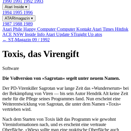
1990
1991
1992
1993
Atari Inside
▾
1994
1995
1996
ATARImagazin
▾
1987
1988
1989
Atari Phile
Happy Computer
Computer Kontakt
Atari Times
Hitdisk
ACE NSW Inside Info
Atari Update
STraight Up
atos
← ST-Magazin 09 / 1992
Toxis, das Virengift
Software
Die Vollversion von »Sagrotan« segelt unter neuem Namen.
Der PD-Virenkiller Sagrotan war lange Zeit das »Wunderserum« bei
der Bekämpfung von Viren — bis sein Autor Hendrik Alt keine Zeit
mehr für die Pflege seines Programmes fand. Nun erscheint eine
Weiterentwicklung von Sagrotan, die unter dem Namen »Toxis«
vertrieben wird.
Nach dem Starten von Toxis lädt das Programm wie gewohnt
Vireninformationen nach, und es erscheint eine vertraute
Oberfläche. »Wieso sollte man eine praktische Oberfläche auch