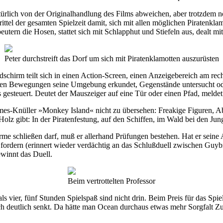
türlich von der Originalhandlung des Films abweichen, aber trotzdem 
rittel der gesamten Spielzeit damit, sich mit allen möglichen Piratenklam
utern die Hosen, stattet sich mit Schlapphut und Stiefeln aus, dealt 
Peter durchstreift das Dorf um sich mit Piratenklamotten auszurüsten
chirm teilt sich in einen Action-Screen, einen Anzeigebereich am rec
erten Bewegungen seine Umgebung erkundet, Gegenstände untersucht oder
gesteuert. Deutet der Mauszeiger auf eine Tür oder einen Pfad, meldet 
es-Knüller »Monkey Island« nicht zu übersehen: Freakige Figuren, A
lz gibt: In der Piratenfestung, auf den Schiffen, im Wald bei den Jung
me schließen darf, muß er allerhand Prüfungen bestehen. Hat er seine 
l fordern (erinnert wieder verdächtig an das Schlußduell zwischen 
ewinnt das Duell.
Beim vertrottelten Professor
 vier, fünf Stunden Spielspaß sind nicht drin. Beim Preis für das Spie
och deutlich senkt. Da hätte man Ocean durchaus etwas mehr Sorgfalt 