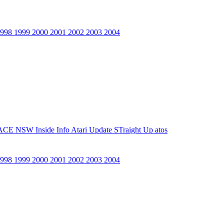
1998
1999
2000
2001
2002
2003
2004
ACE NSW Inside Info
Atari Update
STraight Up
atos
1998
1999
2000
2001
2002
2003
2004