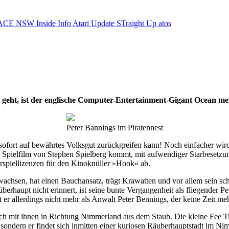
ACE NSW Inside Info
Atari Update
STraight Up
atos
eht, ist der englische Computer-Entertainment-Gigant Ocean meis
Peter Bannings im Piratennest
ofort auf bewährtes Volksgut zurückgreifen kann! Noch einfacher wird
ser Spielfilm von Stephen Spielberg kommt, mit aufwendiger Starbeset
rspiellizenzen für den Kinoknüller »Hook« ab.
ewachsen, hat einen Bauchansatz, trägt Krawatten und vor allem sein sc
 überhaupt nicht erinnert, ist seine bunte Vergangenheit als fliegender
 allerdings nicht mehr als Anwalt Peter Bennings, der keine Zeit meh
mit ihnen in Richtung Nimmerland aus dem Staub. Die kleine Fee Tinke
, sondern er findet sich inmitten einer kuriosen Räuberhauptstadt im N