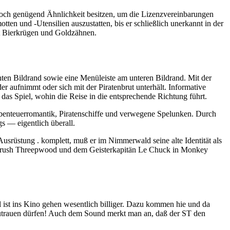
noch genügend Ähnlichkeit besitzen, um die Lizenzvereinbarungen
otten und -Utensilien auszustatten, bis er schließlich unerkannt in der
mit Bierkrügen und Goldzähnen.
hten Bildrand sowie eine Menüleiste am unteren Bildrand. Mit der
 aufnimmt oder sich mit der Piratenbrut unterhält. Informative
das Spiel, wohin die Reise in die entsprechende Richtung führt.
benteuerromantik, Piratenschiffe und verwegene Spelunken. Durch
s — eigentlich überall.
Ausrüstung . komplett, muß er im Nimmerwald seine alte Identität als
Guybrush Threepwood und dem Geisterkapitän Le Chuck in Monkey
l ist ins Kino gehen wesentlich billiger. Dazu kommen hie und da
Zutrauen dürfen! Auch dem Sound merkt man an, daß der ST den