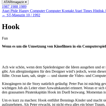
ATARImagazin
▾
1987
1988
1989
Atari Phile
Happy Computer
Computer Kontakt
Atari Times
Hitdisk
← ST-Magazin 10 / 1992
Hook
Fun
Wenn es um die Umsetzung von Kinofilmen in ein Computerspiel g
Ach wie schön, wenn dem Spieledesigner die Ideen ausgehen und er s
gibt. Am allergünstigsten für den Designer wird’s jedoch, wenn die
füllte. Ocean kam, sah, siegte — und räumte die Video- und Compute
Kinogängern ist die Story natürlich geläufig: Peter Pan ist mächtig g
wichtigen Job als Leiter einer Anwaltskanzlei erinnert. Woran er sich
den grausamen Piratenkapitän Hook im Duell bezwang. Momentan ist er
Um es kurz zu machen: Hook entführt Bennings Kinder und macht sich 
aufzunehmen. Als Peter erwacht, ist nicht etwa alles ein böser Traum