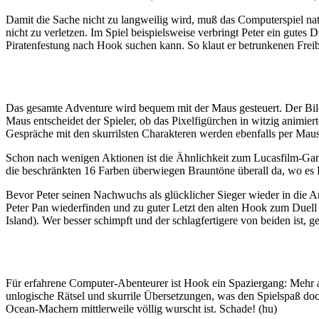
Damit die Sache nicht zu langweilig wird, muß das Computerspiel na
nicht zu verletzen. Im Spiel beispielsweise verbringt Peter ein gutes D
Piratenfestung nach Hook suchen kann. So klaut er betrunkenen Freibe
Das gesamte Adventure wird bequem mit der Maus gesteuert. Der Bilds
Maus entscheidet der Spieler, ob das Pixelfigürchen in witzig animi
Gespräche mit den skurrilsten Charakteren werden ebenfalls per Maus 
Schon nach wenigen Aktionen ist die Ähnlichkeit zum Lucasfilm-Gam
die beschränkten 16 Farben überwiegen Brauntöne überall da, wo es Ho
Bevor Peter seinen Nachwuchs als glücklicher Sieger wieder in die Ar
Peter Pan wiederfinden und zu guter Letzt den alten Hook zum Duel
Island). Wer besser schimpft und der schlagfertigere von beiden ist, g
Für erfahrene Computer-Abenteurer ist Hook ein Spaziergang: Mehr als
unlogische Rätsel und skurrile Übersetzungen, was den Spielspaß d
Ocean-Machern mittlerweile völlig wurscht ist. Schade! (hu)