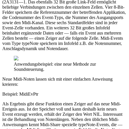
(2Ä3131—1. Das ebenfalls 32 Bit große Link-Feld ermöglicht
beliebige Verbindungen zwischen den einzelnen Zellen. Vier 8-Bit-
Felder speichern die Referenznummer der betreffenden Applikation,
die Codenummer des Event-Typs, die Nummer des Ausgangsports
sowie den Midi-Kanal. Diese sechs Standardfelder sind in jeder
Event-Zelle vorhanden. Ein weiteres 32 Bit großes Infofeld
beinhaltet ergänzende Daten oder — falls ein Event aus mehreren
Zellen besteht — einen Zeiger auf die folgende Zelle. Midi-Events
vom Type typeNote speichern im Infofeld z.B. die Notennummer,
Anschlagsdynamik und Notendauer.
Anwendungsbeispiel: eine neue Methode zur
Soundsteuerung.
Neue Midi-Noten lassen sich mit einer einfachen Anweisung
kreieren:
Beispiel: MidiEvPtr
Als Ergebnis gibt diese Funktion einen Zeiger auf das neue Midi-
Ereignis aus. Ist der Speicher voll und kann deshalb kein neues
Event erzeugt werden, erhält der Zeiger den Wert NIL. Interessant
ist die Behandlung von Notenlängen. Neben den üblichen Midi-
Anweisungen kennt Midi-Share spezielle typeNote-Events, die —