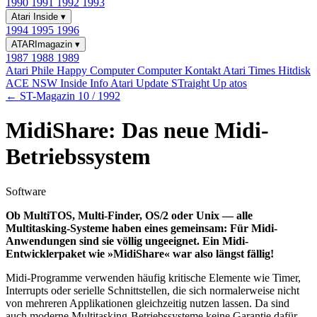
1990
1991
1992
1993
Atari Inside
▾
1994
1995
1996
ATARImagazin
▾
1987
1988
1989
Atari Phile
Happy Computer
Computer Kontakt
Atari Times
Hitdisk
ACE NSW Inside Info
Atari Update
STraight Up
atos
← ST-Magazin 10 / 1992
MidiShare: Das neue Midi-
Betriebssystem
Software
Ob MultiTOS, Multi-Finder, OS/2 oder Unix — alle
Multitasking-Systeme haben eines gemeinsam: Für Midi-
Anwendungen sind sie völlig ungeeignet. Ein Midi-
Entwicklerpaket wie »MidiShare« war also längst fällig!
Midi-Programme verwenden häufig kritische Elemente wie Timer,
Interrupts oder serielle Schnittstellen, die sich normalerweise nicht
von mehreren Applikationen gleichzeitig nutzen lassen. Da sind
auch moderne Multitasking-Betriebssysteme keine Garantie dafür,