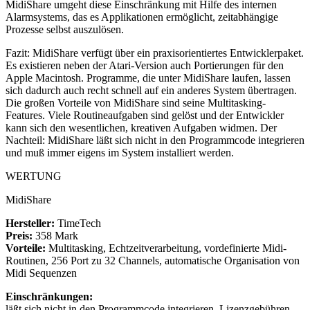
MidiShare umgeht diese Einschränkung mit Hilfe des internen
Alarmsystems, das es Applikationen ermöglicht, zeitabhängige
Prozesse selbst auszulösen.
Fazit: MidiShare verfügt über ein praxisorientiertes Entwicklerpaket.
Es existieren neben der Atari-Version auch Portierungen für den
Apple Macintosh. Programme, die unter MidiShare laufen, lassen
sich dadurch auch recht schnell auf ein anderes System übertragen.
Die großen Vorteile von MidiShare sind seine Multitasking-
Features. Viele Routineaufgaben sind gelöst und der Entwickler
kann sich den wesentlichen, kreativen Aufgaben widmen. Der
Nachteil: MidiShare läßt sich nicht in den Programmcode integrieren
und muß immer eigens im System installiert werden.
WERTUNG
MidiShare
Hersteller:
TimeTech
Preis:
358 Mark
Vorteile:
Multitasking, Echtzeitverarbeitung, vordefinierte Midi-
Routinen, 256 Port zu 32 Channels, automatische Organisation von
Midi Sequenzen
Einschränkungen:
läßt sich nicht in den Programmcode integrieren, Lizenzgebühren