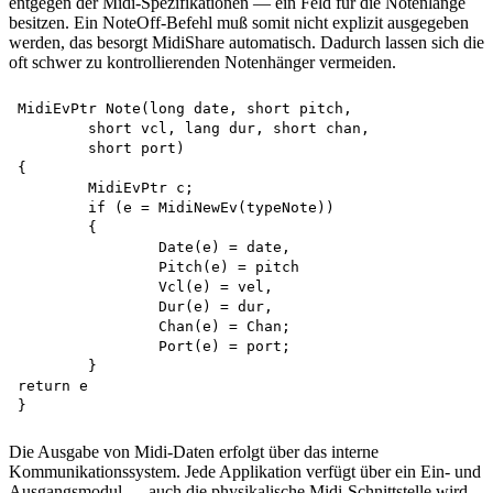
entgegen der Midi-Spezifikationen — ein Feld für die Notenlänge
besitzen. Ein NoteOff-Befehl muß somit nicht explizit ausgegeben
werden, das besorgt MidiShare automatisch. Dadurch lassen sich die
oft schwer zu kontrollierenden Notenhänger vermeiden.
MidiEvPtr Note(long date, short pitch, 

	short vcl, lang dur, short chan, 

	short port)

{

	MidiEvPtr c;

	if (e = MidiNewEv(typeNote))

	{

		Date(e) = date,

		Pitch(e) = pitch 

		Vcl(e) = vel,

		Dur(e) = dur,

		Chan(e) = Chan;

		Port(e) = port;

	}

return e

Die Ausgabe von Midi-Daten erfolgt über das interne
Kommunikationssystem. Jede Applikation verfügt über ein Ein- und
Ausgangsmodul — auch die physikalische Midi-Schnittstelle wird