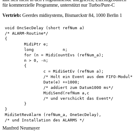
für kommerzielle Programme, unterstützt nur Turbo/Pure-C
Vertrieb:
Geerdes midisystems, Bismarckstr 84, 1000 Berlin 1
void OncSecDelay (short refNum a)

/* ALARM-Routine*/

{

	MidiPtr	e;

	long		n;

	for (n = MidiCountEvs (refNum_a); 

	n > 0, -n;

	{

		c = MidiGetEv (refNum a);

		/* Holt ein Event aus dem FIFO-Modul*/

		Date(e) +=1000;

		/* addiert zum Datum1000 ms*/ 

		MidiSend(refNum a,c 

		/* und verschickt das Event*/

	}

}

MidiSetRevAlarm (refNum_a, OneSecDelay),

Manfred Neumayer