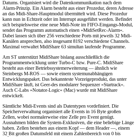
Datums. Organisiert wird die Datenkommunikation nach dem
Alarm-Prinzip. Ein Alarm besteht aus einer Prozedur, deren Adresse
an das Midi-Share-Hauptmodul übermittelt wird. Diese Prozedur
kann nun in Echtzeit oder im Interrupt ausgeführt werden. Befindet
sich beispielsweise eine neue Midi-Note im FIFO-Eingangs-Modul,
sendet das Programm automatisch einen »MidiSetRec-Alarm«.
Dabei lassen sich über 256 verschiedene Ports mit jeweils 32 Midi-
Kanälen ansprechen, also insgesamt 8192 verschiedene Channels.
Maximal verwaltet MidiShare 63 simultan laufende Programme.
Am ST unterstützt MidiShare bislang ausschließlich die
Programmentwicklung unter Turbo-C bzw. Pure-C. MidiShare
besteht aus einer Betriebssystemerweiterung — ähnlich wie
Steinbergs M-ROS — sowie einem systemunabhängigen
Entwicklungspaket. Das bekannteste Vorzeigeprodukt, das unter
MidiShare läuft, ist Geer-des modularer Sequenzer »Startrack«.
Auch C-Labs »Notator-Logic« (Mac) wurde mit MidiShare
entwickelt.
Sämtliche Midi-Events sind als Datentypen vordefiniert. Die
Speicherverwaltung organisiert alle Events in 16 Byte großen
Zellen, wobei normalerweise eine Zelle pro Event genügt.
Ausnahmen bilden die System-Exklusiven, die eine beliebige Länge
haben. Zellen bestehen aus einem Kopf — dem Header —, einem
32 Bit großen Datumsfeld mit einem Zahlenbereich von 0 bis