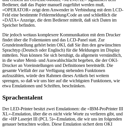
Bediener, daß das Papier manuell zugeführt werden muß,
»OPERATOR« zeigt dem Anwender in Verbindung mit dem LCD-
Feld eine bestimmte Fehlermeldung/Code an und schließlich die
»DATA« Anzeige, die dem Bediener mitteilt, daß sich Daten im
Speicher befinden.
Die jedoch weitaus komplexere Kommunikation mit dem Drucker
findet über die Folientasten und das LCD-Panel statt. Zur
Grundeinstellung gehört beim OKI, daß Sie ihm den gewünschten
Sprachtyp (Deutsch oder Englisch) für die Meldungen im Display
mitteilen. Nun können Sie sich beruhigt, da allgemein verständlich,
in die wahre Menü- und Auswahlschlacht begeben, die der OKI-
Drucker an Voreinstellungen und Definitionen bereitstellt. Die
gesamte Vielfalt der zur Verfügung stehenden Funktionen
aufzuzählen, würde den Rahmen dieses Artikels bei weitem
sprengen, so daß wir uns hier auf die wichtigsten Funktionen, wie
etwa Emulationen und Schriften, beschränken.
Sprachentalent
Der LED-Printer besitzt zwei Emulationen: die »IBM-ProPrinter III
XL«-Emulation, über die es nicht viele Worte zu verlieren gibt, und
die »HP Laserjet III (PCL 5)«-Emulation, die wir uns im folgenden
genauer betrachten wollen. Diese Emulation sichert dem OKI