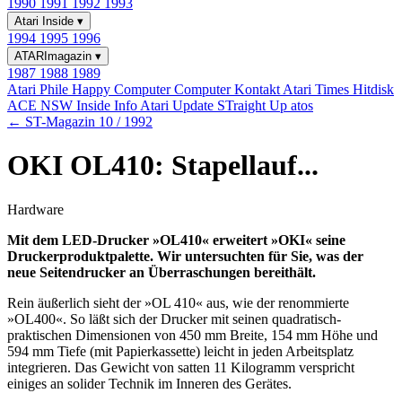
1990
1991
1992
1993
Atari Inside
▾
1994
1995
1996
ATARImagazin
▾
1987
1988
1989
Atari Phile
Happy Computer
Computer Kontakt
Atari Times
Hitdisk
ACE NSW Inside Info
Atari Update
STraight Up
atos
← ST-Magazin 10 / 1992
OKI OL410: Stapellauf...
Hardware
Mit dem LED-Drucker »OL410« erweitert »OKI« seine
Druckerproduktpalette. Wir untersuchten für Sie, was der
neue Seitendrucker an Überraschungen bereithält.
Rein äußerlich sieht der »OL 410« aus, wie der renommierte
»OL400«. So läßt sich der Drucker mit seinen quadratisch-
praktischen Dimensionen von 450 mm Breite, 154 mm Höhe und
594 mm Tiefe (mit Papierkassette) leicht in jeden Arbeitsplatz
integrieren. Das Gewicht von satten 11 Kilogramm verspricht
einiges an solider Technik im Inneren des Gerätes.