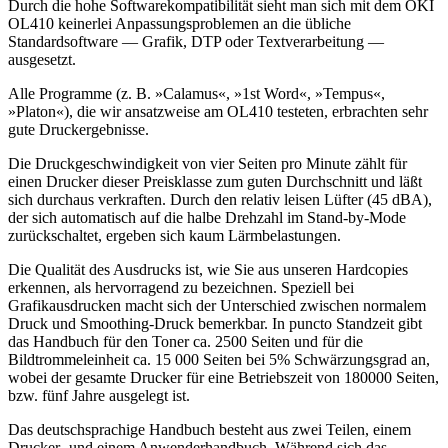
Durch die hohe Softwarekompatibilität sieht man sich mit dem OKI
OL410 keinerlei Anpassungsproblemen an die übliche
Standardsoftware — Grafik, DTP oder Textverarbeitung —
ausgesetzt.
Alle Programme (z. B. »Calamus«, »1st Word«, »Tempus«,
»Platon«), die wir ansatzweise am OL410 testeten, erbrachten sehr
gute Druckergebnisse.
Die Druckgeschwindigkeit von vier Seiten pro Minute zählt für
einen Drucker dieser Preisklasse zum guten Durchschnitt und läßt
sich durchaus verkraften. Durch den relativ leisen Lüfter (45 dBA),
der sich automatisch auf die halbe Drehzahl im Stand-by-Mode
zurückschaltet, ergeben sich kaum Lärmbelastungen.
Die Qualität des Ausdrucks ist, wie Sie aus unseren Hardcopies
erkennen, als hervorragend zu bezeichnen. Speziell bei
Grafikausdrucken macht sich der Unterschied zwischen normalem
Druck und Smoothing-Druck bemerkbar. In puncto Standzeit gibt
das Handbuch für den Toner ca. 2500 Seiten und für die
Bildtrommeleinheit ca. 15 000 Seiten bei 5% Schwärzungsgrad an,
wobei der gesamte Drucker für eine Betriebszeit von 180000 Seiten,
bzw. fünf Jahre ausgelegt ist.
Das deutschsprachige Handbuch besteht aus zwei Teilen, einem
Drucker- und einem Anwenderhandbuch. Während sich das