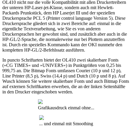
OL410 nicht nur die volle Kompatibilität mit allen Druckertreibern
der unteren HP-Laser-jet-Klasse, sondern auch mit Hewlett-
Packards Prunkstück, dem HP Laserjet III und der speziellen
Druckersprache PCL 5 (Printer control language Version 5). Diese
Druckersprache gliedert sich in zwei Bereiche auf: einmal in die
eigentliche Textverarbeitung, wie Sie es von anderen
Druckersprachen her gewohnt sind, und zusätzlich aber auch in die
HP-GL/2-Sprache, die normalerweise nur bei Plottern anzutreffen
ist. Durch ein spezielles Kommando kann der OKI nunmehr den
kompletten HP-GL/2-Befehlssatz ausführen.
In puncto Schriftarten bietet der OL410 zwei skalierbare Fonts
(»CG TIMES« und »UNIVERS«) in Punktgrößen von 0,25 bis
999,75 an. Die Bitmap Fonts umfassen Courier (10 p und 12 p),
Line Printer (8,5 p), Swiss (14,4 p) und Dutch (10 p und 8 p). Auf
Wusch können Sie weitere skalierbare Fonts und auch Bitmap Fonts
auf externen Schriftkarten erwerben, die an der linken Seitenhälfte
in den Drucker eingeschoben werden.
Grafikausdruck einmal ohne...
... und einmal mit Smoothing