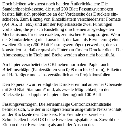
Doch bleiben wir zuerst noch bei den Äußerlichkeiten: Die
Standardpapierkassette, die rund 200 Blatt Fassungsvermögen
besitzt, läßt sich problemlos an der Vorderseite des Druckers ein-
schieben. Zum Einzug von Einzelblättern verschiedenster Formate
(A4, A5, B.. etc.) sind auf der Papierkassette zwei Führungen
vorhanden, die je nach Einstellung durch einen ausgeklügelten
Mechanismus für einen exakten, zentrischen Einzug sorgen. Wem
der Standardeinzug nicht ausreicht, der kann als Erweiterung einen
zweiten Einzug (200 Blatt Fassungsvermögen) erwerben, der so
konstruiert ist, daß er quasi als Unterbau für den Drucker dient. Die
Abmessungen in Tiefe und Breite werden also nicht beeinflußt.
An Papier verarbeitet der OKI neben normalem Papier auch
Briefumschläge (Papierstärken von 0,08 mm bis 0,1 mm), Etiketten
auf Haft-träger und selbstverständlich auch Projektionsfolien.
Den Papierauswurf erledigt der Drucker einmal an seiner Oberseite
mit 200 Blatt Stauraum* und, als zweite Möglichkeit, an der
Rückseite (ausklappbare Papierhalterung) mit 100 Blatt
Fassungsvermögen. Die serienmäßige Centronicsschnittstelle
befindet sich, wie der in Kaltgerätenorm ausgeführte Netzanschluß,
an der Rückseite des Druckers. Für Freunde der seriellen
Schnittstellen bietet OKI eine Erweiterungsplatine an. Sowohl der
Einbau dieser Erweiterung als auch der Ausbau des