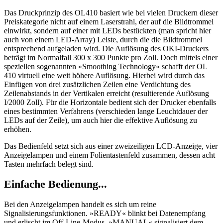
Das Druckprinzip des OL410 basiert wie bei vielen Druckern dieser
Preiskategorie nicht auf einem Laserstrahl, der auf die Bildtrommel
einwirkt, sondern auf einer mit LEDs bestückten (man spricht hier
auch von einem LED-Array) Leiste, durch die die Bildtrommel
entsprechend aufgeladen wird. Die Auflösung des OKI-Druckers
beträgt im Normalfall 300 x 300 Punkte pro Zoll. Doch mittels einer
speziellen sogenannten »Smoothing Technology« schafft der OL
410 virtuell eine weit höhere Auflösung. Hierbei wird durch das
Einfügen von drei zusätzlichen Zeilen eine Verdichtung des
Zeilenabstands in der Vertikalen erreicht (resultierende Auflösung
I/2000 Zoll). Für die Horizontale bedient sich der Drucker ebenfalls
eines bestimmten Verfahrens (verschieden lange Leuchtdauer der
LEDs auf der Zeile), um auch hier die effektive Auflösung zu
erhöhen.
Das Bedienfeld setzt sich aus einer zweizeiligen LCD-Anzeige, vier
Anzeigelampen und einem Folientastenfeld zusammen, dessen acht
Tasten mehrfach belegt sind.
Einfache Bedienung...
Bei den Anzeigelampen handelt es sich um reine
Signalisierungsfunktionen. »READY« blinkt bei Datenempfang
und erlischt im Off-Line-Modus, »MANUAL« signalisiert dem