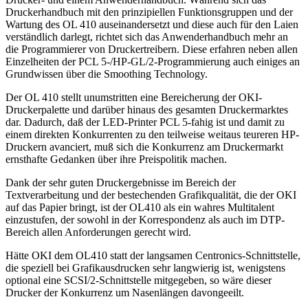
Druckerhandbuch mit den prinzipiellen Funktionsgruppen und der
Wartung des OL 410 auseinandersetzt und diese auch für den Laien
verständlich darlegt, richtet sich das Anwenderhandbuch mehr an
die Programmierer von Druckertreibern. Diese erfahren neben allen
Einzelheiten der PCL 5-/HP-GL/2-Programmierung auch einiges an
Grundwissen über die Smoothing Technology.
Der OL 410 stellt unumstritten eine Bereicherung der OKI-
Druckerpalette und darüber hinaus des gesamten Druckermarktes
dar. Dadurch, daß der LED-Printer PCL 5-fahig ist und damit zu
einem direkten Konkurrenten zu den teilweise weitaus teureren HP-
Druckern avanciert, muß sich die Konkurrenz am Druckermarkt
ernsthafte Gedanken über ihre Preispolitik machen.
Dank der sehr guten Druckergebnisse im Bereich der
Textverarbeitung und der bestechenden Grafikqualität, die der OKI
auf das Papier bringt, ist der OL410 als ein wahres Multitalent
einzustufen, der sowohl in der Korrespondenz als auch im DTP-
Bereich allen Anforderungen gerecht wird.
Hätte OKI dem OL410 statt der langsamen Centronics-Schnittstelle,
die speziell bei Grafikausdrucken sehr langwierig ist, wenigstens
optional eine SCSI/2-Schnittstelle mitgegeben, so wäre dieser
Drucker der Konkurrenz um Nasenlängen davongeeilt.