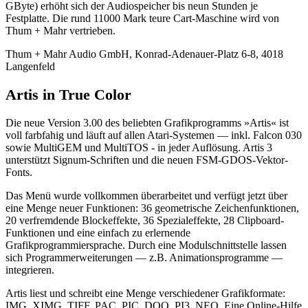
GByte) erhöht sich der Audiospeicher bis neun Stunden je
Festplatte. Die rund 11000 Mark teure Cart-Maschine wird von
Thum + Mahr vertrieben.
Thum + Mahr Audio GmbH, Konrad-Adenauer-Platz 6-8, 4018
Langenfeld
Artis in True Color
Die neue Version 3.00 des beliebten Grafikprogramms »Artis« ist
voll farbfahig und läuft auf allen Atari-Systemen — inkl. Falcon 030
sowie MultiGEM und MultiTOS - in jeder Auflösung. Artis 3
unterstützt Signum-Schriften und die neuen FSM-GDOS-Vektor-
Fonts.
Das Menü wurde vollkommen überarbeitet und verfügt jetzt über
eine Menge neuer Funktionen: 36 geometrische Zeichenfunktionen,
20 verfremdende Blockeffekte, 36 Spezialeffekte, 28 Clipboard-
Funktionen und eine einfach zu erlernende
Grafikprogrammiersprache. Durch eine Modulschnittstelle lassen
sich Programmerweiterungen — z.B. Animationsprogramme —
integrieren.
Artis liest und schreibt eine Menge verschiedener Grafikformate:
IMG, XIMG, TIFF, PAC, PIC, DOO, PI3, NEO. Eine Online-Hilfe