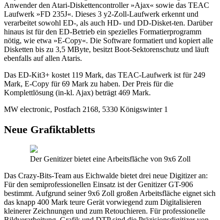
Anwender den Atari-Diskettencontroller »Ajax« sowie das TEAC
Laufwerk »FD 235J«. Dieses 3 y2-Zoll-Laufwerk erkennt und
verarbeitet sowohl ED-, als auch HD- und DD-Disket-ten. Darüber
hinaus ist für den ED-Betrieb ein spezielles Formatierprogramm
nötig, wie etwa »E-Copy«. Die Software formatiert und kopiert alle
Disketten bis zu 3,5 MByte, besitzt Boot-Sektorenschutz und läuft
ebenfalls auf allen Ataris.
Das ED-Kit3+ kostet 119 Mark, das TEAC-Laufwerk ist für 249
Mark, E-Copy für 69 Mark zu haben. Der Preis für die
Komplettlösung (in-kl. Ajax) beträgt 469 Mark.
MW electronic, Postfach 2168, 5330 Königswinter 1
Neue Grafiktabletts
Der Genitizer bietet eine Arbeitsfläche von 9x6 Zoll
Das Crazy-Bits-Team aus Eichwalde bietet drei neue Digitizer an:
Für den semiprofessionellen Einsatz ist der Genitizer GT-906
bestimmt. Aufgrund seiner 9x6 Zoll großen Arbeitsfläche eignet sich
das knapp 400 Mark teure Gerät vorwiegend zum Digitalisieren
kleinerer Zeichnungen und zum Retouchieren. Für professionelle
Bildverarbeitung, Grafik und DTP sind die Präzisionsdigitizer von