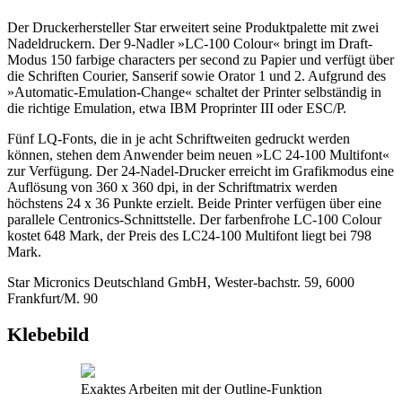
Der Druckerhersteller Star erweitert seine Produktpalette mit zwei
Nadeldruckern. Der 9-Nadler »LC-100 Colour« bringt im Draft-
Modus 150 farbige characters per second zu Papier und verfügt über
die Schriften Courier, Sanserif sowie Orator 1 und 2. Aufgrund des
»Automatic-Emulation-Change« schaltet der Printer selbständig in
die richtige Emulation, etwa IBM Proprinter III oder ESC/P.
Fünf LQ-Fonts, die in je acht Schriftweiten gedruckt werden
können, stehen dem Anwender beim neuen »LC 24-100 Multifont«
zur Verfügung. Der 24-Nadel-Drucker erreicht im Grafikmodus eine
Auflösung von 360 x 360 dpi, in der Schriftmatrix werden
höchstens 24 x 36 Punkte erzielt. Beide Printer verfügen über eine
parallele Centronics-Schnittstelle. Der farbenfrohe LC-100 Colour
kostet 648 Mark, der Preis des LC24-100 Multifont liegt bei 798
Mark.
Star Micronics Deutschland GmbH, Wester-bachstr. 59, 6000
Frankfurt/M. 90
Klebebild
Exaktes Arbeiten mit der Outline-Funktion