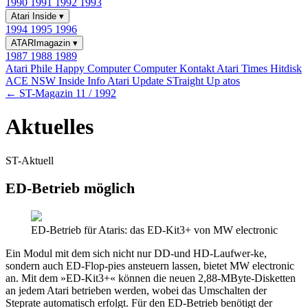
1990
1991
1992
1993
Atari Inside
▾
1994
1995
1996
ATARImagazin
▾
1987
1988
1989
Atari Phile
Happy Computer
Computer Kontakt
Atari Times
Hitdisk
ACE NSW Inside Info
Atari Update
STraight Up
atos
← ST-Magazin 11 / 1992
Aktuelles
ST-Aktuell
ED-Betrieb möglich
ED-Betrieb für Ataris: das ED-Kit3+ von MW electronic
Ein Modul mit dem sich nicht nur DD-und HD-Laufwer-ke,
sondern auch ED-Flop-pies ansteuern lassen, bietet MW electronic
an. Mit dem »ED-Kit3+« können die neuen 2,88-MByte-Disketten
an jedem Atari betrieben werden, wobei das Umschalten der
Steprate automatisch erfolgt. Für den ED-Betrieb benötigt der