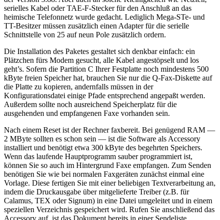
serielles Kabel oder TAE-F-Stecker für den Anschluß an das
heimische Telefonnetz wurde gedacht. Lediglich Mega-STe- und
TT-Besitzer müssen zusätzlich einen Adapter für die serielle
Schnittstelle von 25 auf neun Pole zusätzlich ordern.
Die Installation des Paketes gestaltet sich denkbar einfach: ein
Plätzchen fürs Modem gesucht, alle Kabel angestöpselt und los
geht’s. Sofern die Partition C Ihrer Festplatte noch mindestens 500
kByte freien Speicher hat, brauchen Sie nur die Q-Fax-Diskette auf
die Platte zu kopieren, andernfalls müssen in der
Konfigurationsdatei einige Pfade entsprechend angepaßt werden.
Außerdem sollte noch ausreichend Speicherplatz für die
ausgehenden und empfangenen Faxe vorhanden sein.
Nach einem Reset ist der Rechner faxbereit. Bei genügend RAM —
2 MByte sollten es schon sein — ist die Software als Accessory
installiert und benötigt etwa 300 kByte des begehrten Speichers.
Wenn das laufende Hauptprogramm sauber programmiert ist,
können Sie so auch im Hintergrund Faxe empfangen. Zum Senden
benötigen Sie wie bei normalen Faxgeräten zunächst einmal eine
Vorlage. Diese fertigen Sie mit einer beliebigen Textverarbeitung an,
indem die Druckausgabe über mitgelieferte Treiber (z.B. für
Calamus, TEX oder Signum) in eine Datei umgeleitet und in einem
speziellen Verzeichnis gespeichert wird. Rufen Sie anschließend das
Accessory auf, ist das Dokument bereits in einer Sendeliste