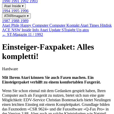
1990
1991
1992
1993
Atari Inside
▾
1994
1995
1996
ATARImagazin
▾
1987
1988
1989
Atari Phile
Happy Computer
Computer Kontakt
Atari Times
Hitdisk
ACE NSW Inside Info
Atari Update
STraight Up
atos
← ST-Magazin 11 / 1992
Einsteiger-Faxpaket: Alles
kompletti!
Hardware
Mit Ihrem Atari können Sie auch Faxen machen. Ein
Einsteigerpaket verhilft zu einem komfortablen Faxgerät.
Wenn Sie schon einmal mit dem Gedanken gespielt haben, Ihren
Computer auch als Faxgerät zu nutzen, bietet sich nun eine gute
Möglichkeit: EDV-Service Christian Bontenackels bietet Neulingen
einen leichten Einstieg mit einem Komplettpaket. Grundlage bilden
das Faxmodem »CSR 9624« und die Faxsoftware »Q-Fax Pro« in
der Version 3.88. Aber auch an solche Kleinigkeiten wie Netzteil,