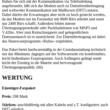
Haben Sie sich mit der Kommunikation via Telefonleitung
angefreundet, läßt sich das Modem auch zu Datenfernübertragung
und weltweiter Kommunikation mit Mailboxen (DFÜ) nutzen.
Dabei dürfen die Erwartungen aber nicht zu hoch gesteckt werden,
da das Modem nur im Faxmodus mit 9600 Bit/s arbeitet und sonst
nur 2400 Bit/s schafft. Außerdem fehlen interne
Übertragungsprotokolle oder Packfunktionen wie MNP5 und
V.42bis. Aber zum Reinschnuppern und gelegentlichem
Datenaustausch ist es ausreichend. Zur Datenübertragung sei dabei
das Sharewareprogramm »Rufus« empfohlen.
Das Paket bietet hardwaremäßig in der Grundausstattung technisch
nur das Minimum, dagegen auf der Softwareseite ein komfortables,
leicht bedienbares Faxprogramm. Auch Anfängern gelingt somit
leicht der Einstieg in die Materie und hervorragende
Übertragungsqualität. (thl)
WERTUNG
Einsteiger-Faxpaket
Preis:
298 Mark
Stärken:
anschlußfertig mit allen Kabeln und z.T. konfiguriert; auch
DFÜ möglich