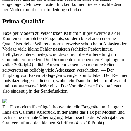
eingetragen. Mit zwei Tastendrücken können Sie es anschließend
per Modem auf die Telefonleitung schicken.
Prima Qualität
Faxe per Modem zu verschicken ist nicht nur preiswerter als der
Kauf eines kompletten Faxgeräts, sondern bietet auch enorme
Qualitätsvorteile: Während normalerweise schon beim Abtasten der
Vorlage viele kleine Fehler passieren (schiefer Papiereinzug,
Helligkeitsunterschiede), wird dies durch die Aufbereitung im
Computer vermieden. Die Dokumente erreichen den Empfänger in
voller 200-dpi-Qualität. Außerdem lassen sich mehrere Seiten
zeitversetzt an beliebig viele Adressaten verschicken. — Der
Empfang von Faxen ist dagegen weniger komfortabel: Der Rechner
muß dazu eingeschaltet sein, wobei ein Dauerbetrieb stromfressend
und hardwareverschleißend ist. Die Vorteile dieser Lösung liegen
also eindeutig in der Sendefunktion.
Ein Faxmodem überflügelt konventionelle Faxgeräte um Längen:
links ein Calamus-Ausdruck, in der Mitte das Fax per Modem und
rechts eine normale Übertragung. Man beachte die Wiedergabe von
Grauverlauf und den kleinen Schriften (4 bis 10 Punkt).