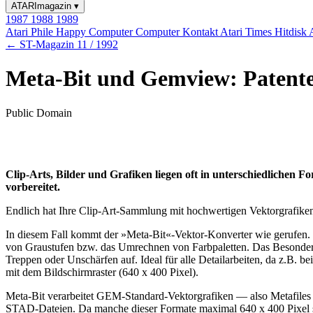
ATARImagazin
▾
1987
1988
1989
Atari Phile
Happy Computer
Computer Kontakt
Atari Times
Hitdisk
← ST-Magazin 11 / 1992
Meta-Bit und Gemview: Patent
Public Domain
Clip-Arts, Bilder und Grafiken liegen oft in unterschiedlichen F
vorbereitet.
Endlich hat Ihre Clip-Art-Sammlung mit hochwertigen Vektorgrafike
In diesem Fall kommt der »Meta-Bit«-Vektor-Konverter wie gerufen.
von Graustufen bzw. das Umrechnen von Farbpaletten. Das Besondere
Treppen oder Unschärfen auf. Ideal für alle Detailarbeiten, da z.B. b
mit dem Bildschirmraster (640 x 400 Pixel).
Meta-Bit verarbeitet GEM-Standard-Vektorgrafiken — also Metafile
STAD-Dateien. Da manche dieser Formate maximal 640 x 400 Pixel sp