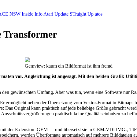
ACE NSW Inside Info
Atari Update
STraight Up
atos
e Transformer
Gemview: kaum ein Bildformat ist ihm fremd
ormaten vor. Angleichung ist angesagt. Mit den beiden Grafik-Utili
n den gewünschten Umfang. Aber was tun, wenn eine Software nur Rast
 Er ermöglicht neben der Übersetzung vom Vektor-Format in Bitmaps b
: Das Original kann praktisch auf jede beliebige Größe gebracht wer
ei Ausschnittsvergrößerungen praktisch keine Qualitätseinbußen zu befü
s mit der Extension .GEM — und übersetzt sie in GEM-VDI IMG-, TIF
eichern, werden Überformate automatisch auf mehrere Bilddateien auf