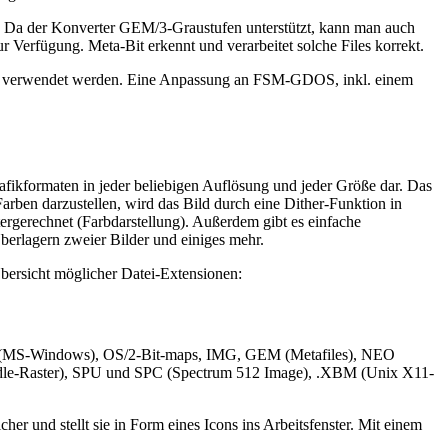
en. Da der Konverter GEM/3-Graustufen unterstützt, kann man auch
rfügung. Meta-Bit erkennt und verarbeitet solche Files korrekt.
.4 verwendet werden. Eine Anpassung an FSM-GDOS, inkl. einem
rafikformaten in jeder beliebigen Auflösung und jeder Größe dar. Das
Farben darzustellen, wird das Bild durch eine Dither-Funktion in
ergerechnet (Farbdarstellung). Außerdem gibt es einfache
berlagern zweier Bilder und einiges mehr.
ersicht möglicher Datei-Extensionen:
 (MS-Windows), OS/2-Bit-maps, IMG, GEM (Metafiles), NEO
odle-Raster), SPU und SPC (Spectrum 512 Image), .XBM (Unix X11-
r und stellt sie in Form eines Icons ins Arbeitsfenster. Mit einem