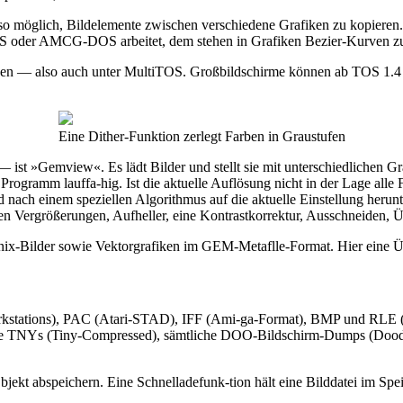
t also möglich, Bildelemente zwischen verschiedene Grafiken zu kopier
der AMCG-DOS arbeitet, dem stehen in Grafiken Bezier-Kurven zur Ve
onen — also auch unter MultiTOS. Großbildschirme können ab TOS 1
Eine Dither-Funktion zerlegt Farben in Graustufen
 ist »Gemview«. Es lädt Bilder und stellt sie mit unterschiedlichen G
Programm lauffa-hig. Ist die aktuelle Auflösung nicht in der Lage alle 
 nach einem speziellen Algorithmus auf die aktuelle Einstellung herunt
en Vergrößerungen, Aufheller, eine Kontrastkorrektur, Ausschneiden, Ü
x-Bilder sowie Vektorgrafiken im GEM-Metaflle-Format. Hier eine Üb
kstations), PAC (Atari-STAD), IFF (Ami-ga-Format), BMP und RLE
liche TNYs (Tiny-Compressed), sämtliche DOO-Bildschirm-Dumps (Do
t abspeichern. Eine Schnelladefunk-tion hält eine Bilddatei im Speiche