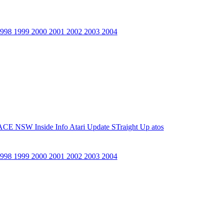
1998
1999
2000
2001
2002
2003
2004
ACE NSW Inside Info
Atari Update
STraight Up
atos
1998
1999
2000
2001
2002
2003
2004