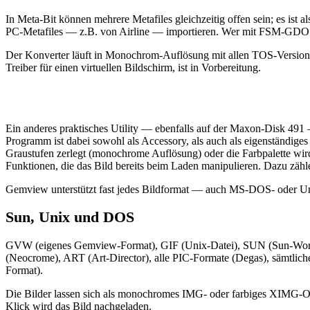
In Meta-Bit können mehrere Metafiles gleichzeitig offen sein; es is
PC-Metafiles — z.B. von Airline — importieren. Wer mit FSM-GDOS o
Der Konverter läuft in Monochrom-Auflösung mit allen TOS-Versi
Treiber für einen virtuellen Bildschirm, ist in Vorbereitung.
Ein anderes praktisches Utility — ebenfalls auf der Maxon-Disk 491 —
Programm ist dabei sowohl als Accessory, als auch als eigenständiges 
Graustufen zerlegt (monochrome Auflösung) oder die Farbpalette wird
Funktionen, die das Bild bereits beim Laden manipulieren. Dazu zähl
Gemview unterstützt fast jedes Bildformat — auch MS-DOS- oder Uni
Sun, Unix und DOS
GVW (eigenes Gemview-Format), GIF (Unix-Datei), SUN (Sun-Wor
(Neocrome), ART (Art-Director), alle PIC-Formate (Degas), sämt
Format).
Die Bilder lassen sich als monochromes IMG- oder farbiges XIMG-Objek
Klick wird das Bild nachgeladen.