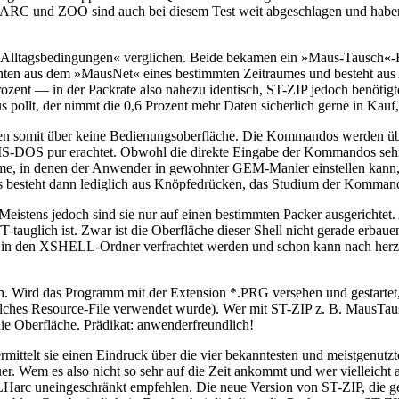
« ARC und ZOO sind auch bei diesem Test weit abgeschlagen und haben
 »Alltagsbedingungen« verglichen. Beide bekamen ein »Maus-Tausch«-Fi
chten aus dem »MausNet« eines bestimmten Zeitraumes und besteht aus
ozent — in der Packrate also nahezu identisch, ST-ZIP jedoch benötigte
ollt, der nimmt die 0,6 Prozent mehr Daten sicherlich gerne in Kauf,
somit über keine Bedienungsoberfläche. Die Kommandos werden übe
g MS-DOS pur erachtet. Obwohl die direkte Eingabe der Kommandos sehr 
mme, in denen der Anwender in gewohnter GEM-Manier einstellen kann, 
esteht dann lediglich aus Knöpfedrücken, das Studium der Kommandos
. Meistens jedoch sind sie nur auf einen bestimmten Packer ausgerichte
uglich ist. Zwar ist die Oberfläche dieser Shell nicht gerade erbauen
ker in den XSHELL-Ordner verfrachtet werden und schon kann nach herze
. Wird das Programm mit der Extension *.PRG versehen und gestartet
welches Resource-File verwendet wurde). Wer mit ST-ZIP z. B. MausTau
e Oberfläche. Prädikat: anwenderfreundlich!
h vermittelt sie einen Eindruck über die vier bekanntesten und meistge
er. Wem es also nicht so sehr auf die Zeit ankommt und wer vielleicht 
 LHarc uneingeschränkt empfehlen. Die neue Version von ST-ZIP, die