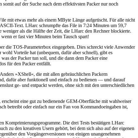
 somit auf der Suche nach dem effektivsten Packer nur noch
le mit etwas mehr als einem MByte Länge aufgetischt. Für alle nicht
 ASCII-Text. LHarc schrumpfte das File in 7:24 Minuten um 59,7
 weniger als die Hälfte der Zeit, die LHarc den Rechner blockierte.
 wenn er fast vier Minuten beim Tausch spart!
r die TOS-Parameterbox eingegeben. Dies schreckt viele Anwender
wohl Vorteile hat (unbequem, dafür aber schnell), gibt es
was der Packer tun soll, und die dann dem Packer eine
 für den Packer entfällt.
t. Anders »XShell«, die mit allen gebräuchlichen Packern
d, dafür aber funktionell und einfach zu bedienen — und darauf
nslust ge- und entpackt werden, ohne sich mit den unterschiedlichen
, erscheint eine gut zu bedienende GEM-Oberfläche mit wahlweiser
sch betreibt oder einfach nur ein Fan von Kommandoeingaben ist,
nutzten Komprimierungsprogramme. Die drei Tests bestätigen LHarc
auch zu den kreativen Usern gehört, bei dem sich also auf der eigenen
 gegenüber den Vorgängerversionen von einigen unangenehmen