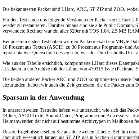
Die bekanntesten Packer sind LHarc, ARC, ST-ZIP und ZOO, wobei se
Für den Test lagen uns folgende Versionen der Packer vor: LHarc 2.0
wieder zu restaurieren. Darüber hinaus sind sie alle Public Domain
verwendete Rechner war ein alter 520er mit TOS 1.04, 2.5 MB RAM u
Bei unserem ersten Test haben wir den Packern exakt ein MByte Date
10 Prozent aus Texten (ASCII), zu 30 Prozent aus Programm- und Acc
repräsentativer Querschnitt dessen sein, was der Durchschnitts-User au
Wie aus der Tabelle ersichtlich, komprimierte LHarc dieses Datenpake
Testdaten in ein Archive mit der Länge von 470315 Byte (Packrate: 53 
Die beiden anderen Packer ARC und ZOO komprimierten unsere Daten
abzurunden, haben wir auch die Zeit gemessen, die die Packer zum D
Sparsam in der Anwendung
In unserer zweiten Testreihe haben wir untersucht, wie sich das P
(Bilder, ASCII Texte, Sound-Daten, Programme und Ac-cessorys, diver
Heimanwender, der nicht auf bestimmte Archivtypen in Mailboxen fest
Unsere Ergebnisse ersehen Sie aus der zweiten Tabelle. Bei ihm erga
aber auch wesentlich länger, als ST-ZIP, das in Sachen Komprimierf