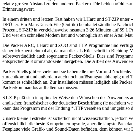
relativ großen Abstand zu den anderen Packern. Die beiden »Oldies
Erinnerungswert.
In einem dritten und letzten Test haben wir LHarc und ST-ZIP unter
DFÜ ler: Ein MausTausch-File (Outfile) beinhaltet sämtliche Nachri
Prozent, ST-ZIP in vergleichsweise rasanten 3:26 Minuten auf 59,1 Pr
Und wer ein schnelles Modem hat und womöglich an einer Atari-Maus p
Die Packer ARC, LHarc und ZOO sind TTP-Programme und verfügen 
sicherlich zuerst einmal ab, da man dies als Rückschritt in Richtun
selbstverständlich auch sogenannte Packer-Shells. Dies sind Progra
entsprechende Kommandozeile übergeben. Die Arbeit des Anwenders b
Packer-Shells gibt es viele und sie haben alle ihre Vor-und Nachteile
zurechtkommt und außerdem auch noch auflösungsunabhängig und TT-ta
kommt es schließlich an. Zur Installation müssen lediglich alle Pac
Packerkommandos aufhalten zu müssen.
ST-ZIP paßt sich in optimaler Weise den Wünschen des Anwenders an
englischer, französischer oder deutscher Beschriftung (je nachdem 
kann das Programm mit der Endung *.TTP versehen und umgeht so di
Unsere kleine Testreihe ist sicherlich nicht wissenschaftlich, jedoc
offensichtlich die beste Komprimierungsrate, aber die längste Packdau
Festplatte viele Grafik- und Sound-Daten befinden, dem können wir