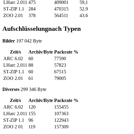
LHarc 2.011
475
409001
59,1
ST-ZIP 1.1
284
470315
52.9
ZOO 2.01
378
564511
43.6
Aufschlüsselungnach Typen
Bilder
197 042 Byte
Zeit/s
Archiv/Byte
Packrate %
ARC 6.02
60
77590
LHarc 2.011
88
57823
ST-ZIP 1.1
60
67515
ZOO 2.01
61
79005
Diverses
299 346 Byte
Zeit/s
Archiv/Byte
Packrate %
ARC 6.02
120
155455
LHarc 2.011
155
107363
ST-ZIP 1.1
96
122943
ZOO 2 01
119
157309