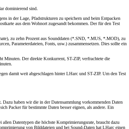
ar dominierend sind.
gens in der Lage, Pfadstrukturen zu speichern und beim Entpacken
 Postkarte aus dem Wohnort zugesandt bekommen. Der für den Test
 Formate), zu zehn Prozent aus Sounddaten (*.SND, *.MUS, *.MOD), zu
cen, Parameterdateien, Fonts, usw.) zusammensetzen. Dies sollte ein
ht Minuten. Der direkte Konkurrent, ST-ZIP, verfrachtete die
inuten.
gen damit weit abgeschlagen hinter LHarc und ST-ZIP. Um den Test
irkt. Dazu haben wir die in der Datensammlung vorkommenden Daten
ich Packer für bestimmte Daten besser eignen, als andere. Ein
ei allen Datentypen die höchste Komprimierungsrate, braucht dazu
 Komprimierung von Bilddateien und bei Sound-Daten hat LHarc einen