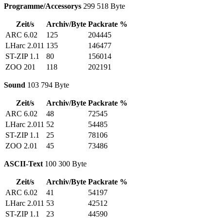
Programme/Accessorys
299 518 Byte
Zeit/s
Archiv/Byte
Packrate %
ARC 6.02
125
204445
LHarc 2.011
135
146477
ST-ZIP 1.1
80
156014
ZOO 201
118
202191
Sound
103 794 Byte
Zeit/s
Archiv/Byte
Packrate %
ARC 6.02
48
72545
LHarc 2.011
52
54485
ST-ZIP 1.1
25
78106
ZOO 2.01
45
73486
ASCII-Text
100 300 Byte
Zeit/s
Archiv/Byte
Packrate %
ARC 6.02
41
54197
LHarc 2.011
53
42512
ST-ZIP 1.1
23
44590