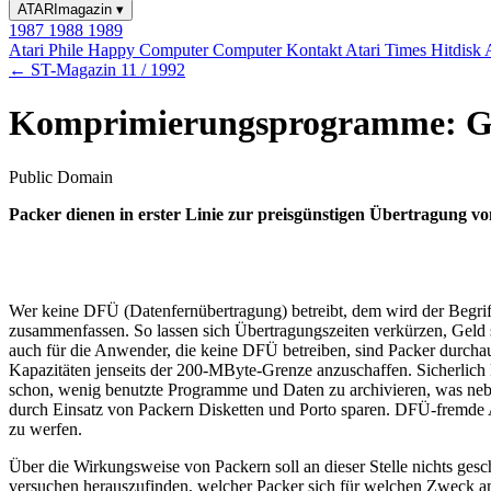
ATARImagazin
▾
1987
1988
1989
Atari Phile
Happy Computer
Computer Kontakt
Atari Times
Hitdisk
← ST-Magazin 11 / 1992
Komprimierungsprogramme: G
Public Domain
Packer dienen in erster Linie zur preisgünstigen Übertragung von
Wer keine DFÜ (Datenfernübertragung) betreibt, dem wird der Begriff
zusammenfassen. So lassen sich Übertragungszeiten verkürzen, Geld 
auch für die Anwender, die keine DFÜ betreiben, sind Packer durcha
Kapazitäten jenseits der 200-MByte-Grenze anzuschaffen. Sicherlich ka
schon, wenig benutzte Programme und Daten zu archivieren, was nebe
durch Einsatz von Packern Disketten und Porto sparen. DFÜ-fremde A
zu werfen.
Über die Wirkungsweise von Packern soll an dieser Stelle nichts ges
versuchen herauszufinden, welcher Packer sich für welchen Zweck am