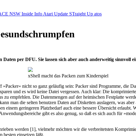
ACE NSW Inside Info
Atari Update
STraight Up
atos
esundschrumpfen
 Daten per DFU. Sie lassen sich aber auch anderweitig sinnvoll ei
xShell macht das Packen zum Kinderspiel
 »Packer« nicht so ganz geläufig sein: Packer sind Programme, die Da
sparen und es wird keine Datei vergessen. Auch klar: Die komprimier
us zu empfehlen. Die Datenmengen auf der heimischen Festplatte werde
nn man die selten benutzen Daten auf Disketten auslagern, was aber auc
n einem geringeren Platzbedarf auch eine bessere Übersicht erlaubt. 
nwendungsbereiche gibt es also genug, so daß es sich auch für »mode
chrieben werden [1], vielmehr möchten wir die verbreitetsten Komprim
 besten einsetzen läßt.