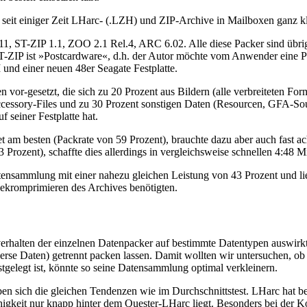
it einiger Zeit LHarc- (.LZH) und ZIP-Archive in Mailboxen ganz kl
11, ST-ZIP 1.1, ZOO 2.1 Rel.4, ARC 6.02. Alle diese Packer sind übri
, ST-ZIP ist »Postcardware«, d.h. der Autor möchte vom Anwender eine
nd einer neuen 48er Seagate Festplatte.
n vor-gesetzt, die sich zu 20 Prozent aus Bildern (alle verbreiteten
essory-Files und zu 30 Prozent sonstigen Daten (Resourcen, GFA-Sour
f seiner Festplatte hat.
t am besten (Packrate von 59 Prozent), brauchte dazu aber auch fast ac
Prozent), schaffte dies allerdings in vergleichsweise schnellen 4:48 M
sammlung mit einer nahezu gleichen Leistung von 43 Prozent und lie
ekromprimieren des Archives benötigten.
ackverhalten der einzelnen Datenpacker auf bestimmte Datentypen ausw
se Daten) getrennt packen lassen. Damit wollten wir untersuchen, ob s
gelegt ist, könnte so seine Datensammlung optimal verkleinern.
ben sich die gleichen Tendenzen wie im Durchschnittstest. LHarc hat b
ähigkeit nur knapp hinter dem Quester-LHarc liegt. Besonders bei der