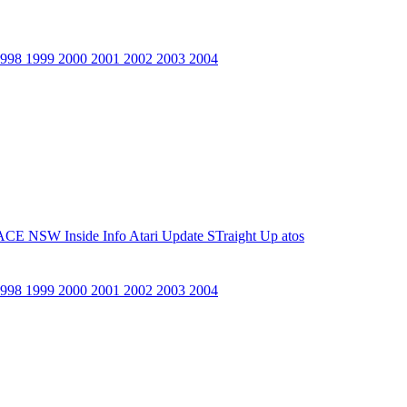
1998
1999
2000
2001
2002
2003
2004
ACE NSW Inside Info
Atari Update
STraight Up
atos
1998
1999
2000
2001
2002
2003
2004