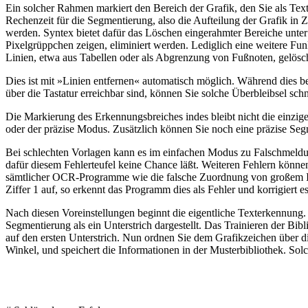
Ein solcher Rahmen markiert den Bereich der Grafik, den Sie als Tex
Rechenzeit für die Segmentierung, also die Aufteilung der Grafik i
werden. Syntex bietet dafür das Löschen eingerahmter Bereiche unte
Pixelgrüppchen zeigen, eliminiert werden. Lediglich eine weitere Fun
Linien, etwa aus Tabellen oder als Abgrenzung von Fußnoten, gelösc
Dies ist mit »Linien entfernen« automatisch möglich. Während dies bei
über die Tastatur erreichbar sind, können Sie solche Überbleibsel s
Die Markierung des Erkennungsbreiches indes bleibt nicht die einzige
oder der präzise Modus. Zusätzlich können Sie noch eine präzise Segme
Bei schlechten Vorlagen kann es im einfachen Modus zu Falschmeldu
dafür diesem Fehlerteufel keine Chance läßt. Weiteren Fehlern können
sämtlicher OCR-Programme wie die falsche Zuordnung von großem I, 
Ziffer 1 auf, so erkennt das Programm dies als Fehler und korrigiert 
Nach diesen Voreinstellungen beginnt die eigentliche Texterkennung.
Segmentierung als ein Unterstrich dargestellt. Das Trainieren der Bi
auf den ersten Unterstrich. Nun ordnen Sie dem Grafikzeichen über d
Winkel, und speichert die Informationen in der Musterbibliothek. Solc