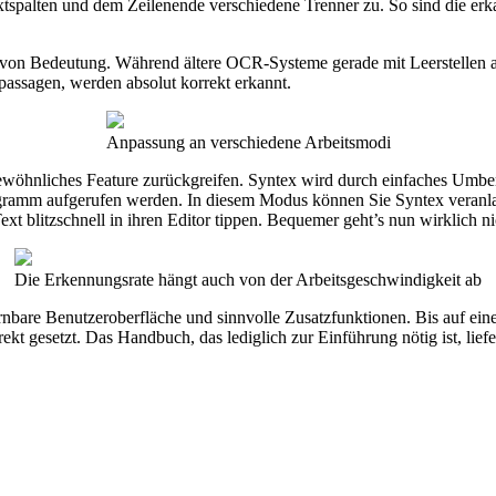
xtspalten und dem Zeilenende verschiedene Trenner zu. So sind die er
ng von Bedeutung. Während ältere OCR-Systeme gerade mit Leerstellen a
passagen, werden absolut korrekt erkannt.
Anpassung an verschiedene Arbeitsmodi
rgewöhnliches Feature zurückgreifen. Syntex wird durch einfaches Um
ramm aufgerufen werden. In diesem Modus können Sie Syntex veranlass
t blitzschnell in ihren Editor tippen. Bequemer geht’s nun wirklich ni
Die Erkennungsrate hängt auch von der Arbeitsgeschwindigkeit ab
ernbare Benutzeroberfläche und sinnvolle Zusatzfunktionen. Bis auf ei
rekt gesetzt. Das Handbuch, das lediglich zur Einführung nötig ist, l