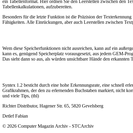
ein Tabellenformat. Hier ordnen Sie den Leerstellen zwischen den Te
Tabellenkalkulationen, aufzubereiten.
Besonders für die letzte Funktion ist die Präzision der Texterkennu
Fähigkeiten. Alle Einrückungen, aber auch Leerstellen zwischen Text
Wem diese Speicherfunktionen nicht ausreichen, kann auf ein auße
kann es, genügend Speicherplatz vorausgesetzt, aus jedem GEM-Prog
Das sieht dann so aus, als würden unsichtbare Hände den erkannten Tex
Syntex 1.2 besticht durch eine hohe Erkennungsrate, eine schnell erl
Grafikrahmen, der den zu erlernenden Buchstaben markiert, nicht kor
und viele Tips, (thl)
Richter Distributor, Hagener Str. 65, 5820 Gevelsberg
Detlef Fabian
© 2026 Computer Magazin Archiv - STCArchiv