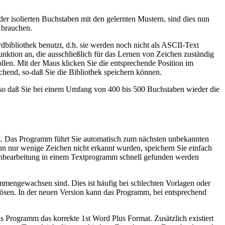
r isolierten Buchstaben mit den gelernten Mustern, sind dies nun
 brauchen.
bibliothek benutzt, d.h. sie werden noch nicht als ASCII-Text
unktion an, die ausschließlich für das Lernen von Zeichen zuständig
llen. Mit der Maus klicken Sie die entsprechende Position im
ichend, so-daß Sie die Bibliothek speichern können.
 so daß Sie bei einem Umfang von 400 bis 500 Buchstaben wieder die
zt. Das Programm führt Sie automatisch zum nächsten unbekannten
Wenn nur wenige Zeichen nicht erkannt wurden, speichern Sie einfach
 Nachbearbeitung in einem Textprogramm schnell gefunden werden
ammengewachsen sind. Dies ist häufig bei schlechten Vorlagen oder
flösen. In der neuen Version kann das Programm, bei entsprechend
 Programm das korrekte 1st Word Plus Format. Zusätzlich existiert