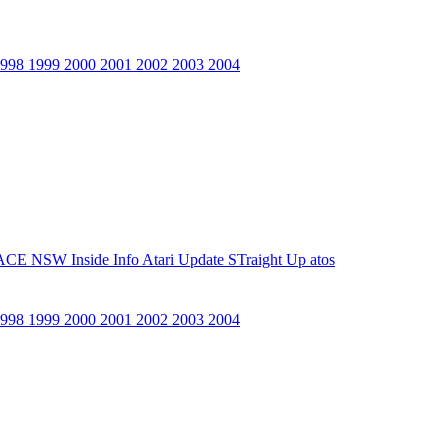
1998
1999
2000
2001
2002
2003
2004
ACE NSW Inside Info
Atari Update
STraight Up
atos
1998
1999
2000
2001
2002
2003
2004