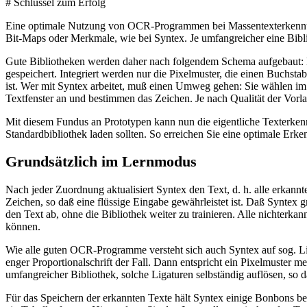
# Schlüssel zum Erfolg
Eine optimale Nutzung von OCR-Programmen bei Massentexterkennung st
Bit-Maps oder Merkmale, wie bei Syntex. Je umfangreicher eine Bibli
Gute Bibliotheken werden daher nach folgendem Schema aufgebaut: Die
gespeichert. Integriert werden nur die Pixelmuster, die einen Buchst
ist. Wer mit Syntex arbeitet, muß einen Umweg gehen: Sie wählen im 
Textfenster an und bestimmen das Zeichen. Je nach Qualität der Vorla
Mit diesem Fundus an Prototypen kann nun die eigentliche Texterken
Standardbibliothek laden sollten. So erreichen Sie eine optimale Erk
Grundsätzlich im Lernmodus
Nach jeder Zuordnung aktualisiert Syntex den Text, d. h. alle erka
Zeichen, so daß eine flüssige Eingabe gewährleistet ist. Daß Syntex 
den Text ab, ohne die Bibliothek weiter zu trainieren. Alle nichterk
können.
Wie alle guten OCR-Programme versteht sich auch Syntex auf sog. Lig
enger Proportionalschrift der Fall. Dann entspricht ein Pixelmuster
umfangreicher Bibliothek, solche Ligaturen selbständig auflösen, so 
Für das Speichern der erkannten Texte hält Syntex einige Bonbons be