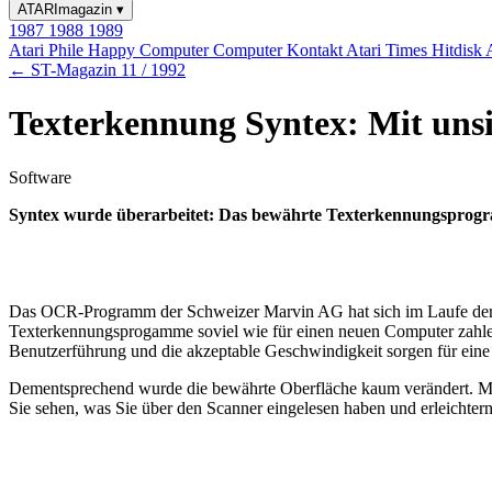
ATARImagazin
▾
1987
1988
1989
Atari Phile
Happy Computer
Computer Kontakt
Atari Times
Hitdisk
← ST-Magazin 11 / 1992
Texterkennung Syntex: Mit uns
Software
Syntex wurde überarbeitet: Das bewährte Texterkennungsprogramm 
Das OCR-Programm der Schweizer Marvin AG hat sich im Laufe der Zei
Texterkennungsprogamme soviel wie für einen neuen Computer zahlen,
Benutzerführung und die akzeptable Geschwindigkeit sorgen für eine
Dementsprechend wurde die bewährte Oberfläche kaum verändert. Mod
Sie sehen, was Sie über den Scanner eingelesen haben und erleichte