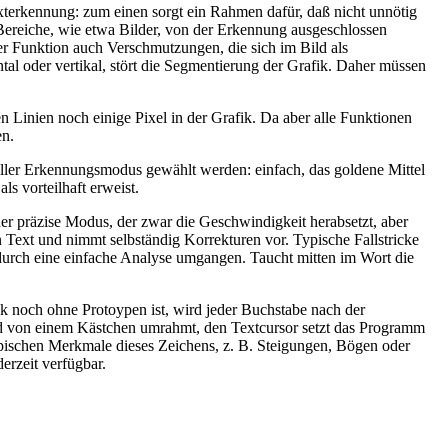
xterkennung: zum einen sorgt ein Rahmen dafür, daß nicht unnötig
Bereiche, wie etwa Bilder, von der Erkennung ausgeschlossen
r Funktion auch Verschmutzungen, die sich im Bild als
tal oder vertikal, stört die Segmentierung der Grafik. Daher müssen
n Linien noch einige Pixel in der Grafik. Da aber alle Funktionen
en.
zieller Erkennungsmodus gewählt werden: einfach, das goldene Mittel
s vorteilhaft erweist.
r präzise Modus, der zwar die Geschwindigkeit herabsetzt, aber
n Text und nimmt selbständig Korrekturen vor. Typische Fallstricke
urch eine einfache Analyse umgangen. Taucht mitten im Wort die
ek noch ohne Protoypen ist, wird jeder Buchstabe nach der
 wird von einem Kästchen umrahmt, den Textcursor setzt das Programm
ypischen Merkmale dieses Zeichens, z. B. Steigungen, Bögen oder
erzeit verfügbar.