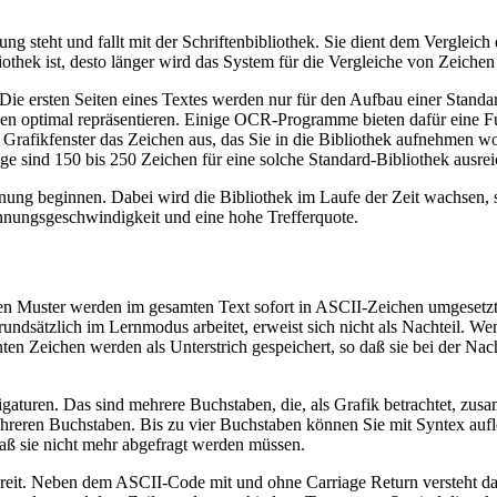
eht und fallt mit der Schriftenbibliothek. Sie dient dem Vergleich de
othek ist, desto länger wird das System für die Vergleiche von Zeichen
 ersten Seiten eines Textes werden nur für den Aufbau einer Standard
aben optimal repräsentieren. Einige OCR-Programme bieten dafür eine F
Grafikfenster das Zeichen aus, das Sie in die Bibliothek aufnehmen wo
ge sind 150 bis 250 Zeichen für eine solche Standard-Bibliothek ausre
nung beginnen. Dabei wird die Bibliothek im Laufe der Zeit wachsen,
ennungsgeschwindigkeit und eine hohe Trefferquote.
nnten Muster werden im gesamten Text sofort in ASCII-Zeichen umgeset
grundsätzlich im Lernmodus arbeitet, erweist sich nicht als Nachteil. 
annten Zeichen werden als Unterstrich gespeichert, so daß sie bei der
aturen. Das sind mehrere Buchstaben, die, als Grafik betrachtet, zus
 mehreren Buchstaben. Bis zu vier Buchstaben können Sie mit Syntex au
daß sie nicht mehr abgefragt werden müssen.
reit. Neben dem ASCII-Code mit und ohne Carriage Return versteht das