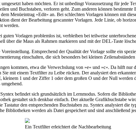
t umgesetzt haben möchten. Er ist unbedingt Voraussetzung für jede Te
n Zeilen und Buchstaben, verloren geht. Zum anderen können bestimmte 
r dem Menüeintrag »Edit« an. Bei schlechten Vorlagen können mit diese
ktion dient der Bearbeitung gescannter Vorlagen. Jede Linie, ob horizon
ht werden.
 guten Vorlagen problemlos ist, verbleiben bei teilweise unterbrochene
chnell über die Maus als Rahmen markieren und mit der DEL-Taste lösch
 Voreinstellung. Entsprechend der Qualität der Vorlage sollte ein spe
ntierung einschalten, die sich besonders bei kleinen Zeilenabständen al
ngen kommen, etwa die Verwechslung von »e« und »c«. Da hilft nur de
 Sie mit einem Textfilter zu Leibe rücken. Der analysiert den erkannte
kleinem 1 und der Ziffer 1 oder dem großen O und der Null werden d
es umgehend.
 Syntex befindet sich grundsätzlich im Lernmodus. Sofern die Biblioth
bliothek gestaltet sich denkbar einfach. Der aktuelle Grafikbuchstabe
ie Tastatur den entsprechenden Buchstaben zu. Syntex analysiert die t
he Bibliotheken werden als Datei gespeichert und sind anschließend jed
Ein Textfilter erleichtert die Nachbearbeitung