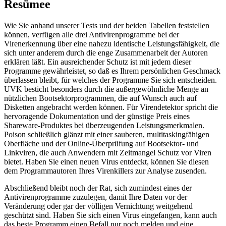
Resümee
Wie Sie anhand unserer Tests und der beiden Tabellen feststellen
können, verfügen alle drei Antivirenprogramme bei der
Virenerkennung über eine nahezu identische Leistungsfähigkeit, die
sich unter anderem durch die enge Zusammenarbeit der Autoren
erklären läßt. Ein ausreichender Schutz ist mit jedem dieser
Programme gewährleistet, so daß es Ihrem persönlichen Geschmack
überlassen bleibt, für welches der Programme Sie sich entscheiden.
UVK besticht besonders durch die außergewöhnliche Menge an
nützlichen Bootsektorprogrammen, die auf Wunsch auch auf
Disketten angebracht werden können. Für Virendetektor spricht die
hervoragende Dokumentation und der günstige Preis eines
Shareware-Produktes bei überzeugenden Leistungsmerkmalen.
Poison schließlich glänzt mit einer sauberen, multitaskingfähigen
Oberfläche und der Online-Überprüfung auf Bootsektor- und
Linkviren, die auch Anwendern mit Zeitmangel Schutz vor Viren
bietet. Haben Sie einen neuen Virus entdeckt, können Sie diesen
dem Programmautoren Ihres Virenkillers zur Analyse zusenden.
Abschließend bleibt noch der Rat, sich zumindest eines der
Antivirenprogramme zuzulegen, damit Ihre Daten vor der
Veränderung oder gar der völligen Vernichtung weitgehend
geschützt sind. Haben Sie sich einen Virus eingefangen, kann auch
das beste Programm einen Befall nur noch melden und eine