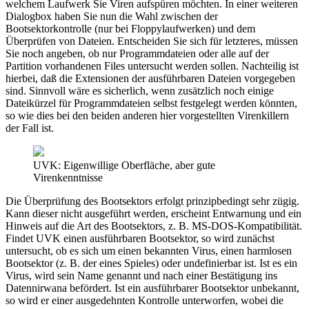
welchem Laufwerk Sie Viren aufspüren möchten. In einer weiteren
Dialogbox haben Sie nun die Wahl zwischen der
Bootsektorkontrolle (nur bei Floppylaufwerken) und dem
Überprüfen von Dateien. Entscheiden Sie sich für letzteres, müssen
Sie noch angeben, ob nur Programmdateien oder alle auf der
Partition vorhandenen Files untersucht werden sollen. Nachteilig ist
hierbei, daß die Extensionen der ausführbaren Dateien vorgegeben
sind. Sinnvoll wäre es sicherlich, wenn zusätzlich noch einige
Dateikürzel für Programmdateien selbst festgelegt werden könnten,
so wie dies bei den beiden anderen hier vorgestellten Virenkillern
der Fall ist.
UVK: Eigenwillige Oberfläche, aber gute
Virenkenntnisse
Die Überprüfung des Bootsektors erfolgt prinzipbedingt sehr zügig.
Kann dieser nicht ausgeführt werden, erscheint Entwarnung und ein
Hinweis auf die Art des Bootsektors, z. B. MS-DOS-Kompatibilität.
Findet UVK einen ausführbaren Bootsektor, so wird zunächst
untersucht, ob es sich um einen bekannten Virus, einen harmlosen
Bootsektor (z. B. der eines Spieles) oder undefinierbar ist. Ist es ein
Virus, wird sein Name genannt und nach einer Bestätigung ins
Datennirwana befördert. Ist ein ausführbarer Bootsektor unbekannt,
so wird er einer ausgedehnten Kontrolle unterworfen, wobei die