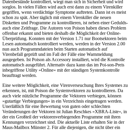
Datenbestände kontrolliert, wiegt man sich in Sicherheit und wird
sorglos. In vielen Fällen wird auch erst dann zu einem Virenkiller
gegriffen, wenn verdächtige Symptome auftreten. Dann ist es meist
schon zu spät. Aber täglich mit einem Virenkiller die neuen
Disketten und Programme zu kontrollieren, ist neben einer Gedulds-
auch eine Zeitfrage. Die Autoren von Poison haben dieses Problem
offenbar erkannt und bieten deshalb die Möglichkeit der Online-
Überprüfung. Konnten mit der Version 1.71 nur Bootsektoren beim
Lesen automatisch kontrolliert werden, werden in der Version 2.00
nun auch Programmdateien beim Starten automatisch auf
Virenbefall geprüft und im Fall der Fälle eine Warnmeldung
ausgegeben. Ist Poison als Accessory installiert, wird die Kontrolle
automatisch ausgeführt. Alternativ dazu kann das im Poi-son-Preis
inbegriffene Utility »Online« mit der ständigen Systemkontrolle
beauftragt werden.
Eine weitere Möglichkeit, eine Virenverseuchung Ihres Systemes zu
erkennen, ist, mit Poison die Systemvektoren zu kontrollieren. Da
auch viele nützliche Programme die Vektoren verbiegen, können
»gutartige Verbiegungen« in ein Verzeichnis eingetragen werden.
Unerläßlich für eine Bewertung von guten oder schlechten
Veränderungen der Vektoren ist Julian Reschkes »XBRA-Liste«, in
der ein Großteil der vektorenverbiegenden Programme mit ihren
Kennungen verzeichnet sind. Die aktuelle Liste erhalten Sie in der
Maus-Mailbox Münster 2. Für alle diejenigen, die nicht über ein