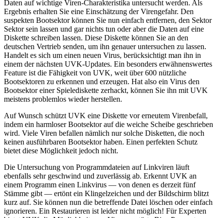
Daten auf wichtige Viren-Charakteristika untersucht werden. Als
Ergebnis erhalten Sie eine Einschätzung der Virengefahr. Den
suspekten Bootsektor können Sie nun einfach entfernen, den Sektor
Sektor sein lassen und gar nichts tun oder aber die Daten auf eine
Diskette schreiben lassen. Diese Diskette können Sie an den
deutschen Vertrieb senden, um ihn genauer untersuchen zu lassen.
Handelt es sich um einen neuen Virus, berücksichtigt man ihn in
einem der nächsten UVK-Updates. Ein besonders erwähnenswertes
Feature ist die Fähigkeit von UVK, weit über 600 nützliche
Bootsektoren zu erkennen und erzeugen. Hat also ein Virus den
Bootsektor einer Spielediskette zerhackt, können Sie ihn mit UVK
meistens problemlos wieder herstellen.
Auf Wunsch schützt UVK eine Diskette vor erneutem Virenbefall,
indem ein harmloser Bootsektor auf die weiche Scheibe geschrieben
wird. Viele Viren befallen nämlich nur solche Disketten, die noch
keinen ausführbaren Bootsektor haben. Einen perfekten Schutz
bietet diese Möglichkeit jedoch nicht.
Die Untersuchung von Programmdateien auf Linkviren läuft
ebenfalls sehr geschwind und zuverlässig ab. Erkennt UVK an
einem Programm einen Linkvirus — von denen es derzeit fünf
Stämme gibt — ertönt ein Klingelzeichen und der Bildschirm blitzt
kurz auf. Sie können nun die betreffende Datei löschen oder einfach
ignorieren. Ein Restaurieren ist leider nicht möglich! Für Experten