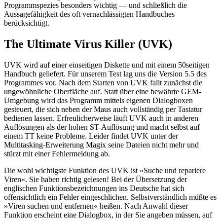
Programmspezies besonders wichtig — und schließlich die
Aussagefähigkeit des oft vernachlässigten Handbuches
berücksichtigt.
The Ultimate Virus Killer (UVK)
UVK wird auf einer einseitigen Diskette und mit einem 50seitigen
Handbuch geliefert. Für unserem Test lag uns die Version 5.5 des
Programmes vor. Nach dem Starten von UVK fallt zunächst die
ungewöhnliche Oberfläche auf. Statt über eine bewährte GEM-
Umgebung wird das Programm mittels eigenen Dialogboxen
gesteuert, die sich neben der Maus auch vollständig per Tastatur
bedienen lassen. Erfreulicherweise läuft UVK auch in anderen
Auflösungen als der hohen ST-Auflösung und macht selbst auf
einem TT keine Probleme. Leider findet UVK unter der
Multitasking-Erweiterung Magix seine Dateien nicht mehr und
stürzt mit einer Fehlermeldung ab.
Die wohl wichtigste Funktion des UVK ist »Suche und repariere
Viren«. Sie haben richtig gelesen! Bei der Übersetzung der
englischen Funktionsbezeichnungen ins Deutsche hat sich
offensichtlich ein Fehler eingeschlichen. Selbstverständlich müßte es
»Viren suchen und entfernen« heißen. Nach Anwahl dieser
Funktion erscheint eine Dialogbox, in der Sie angeben müssen, auf