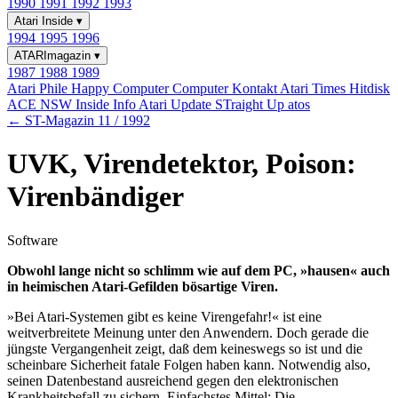
1990
1991
1992
1993
Atari Inside
▾
1994
1995
1996
ATARImagazin
▾
1987
1988
1989
Atari Phile
Happy Computer
Computer Kontakt
Atari Times
Hitdisk
ACE NSW Inside Info
Atari Update
STraight Up
atos
← ST-Magazin 11 / 1992
UVK, Virendetektor, Poison:
Virenbändiger
Software
Obwohl lange nicht so schlimm wie auf dem PC, »hausen« auch
in heimischen Atari-Gefilden bösartige Viren.
»Bei Atari-Systemen gibt es keine Virengefahr!« ist eine
weitverbreitete Meinung unter den Anwendern. Doch gerade die
jüngste Vergangenheit zeigt, daß dem keineswegs so ist und die
scheinbare Sicherheit fatale Folgen haben kann. Notwendig also,
seinen Datenbestand ausreichend gegen den elektronischen
Krankheitsbefall zu sichern. Einfachstes Mittel: Die