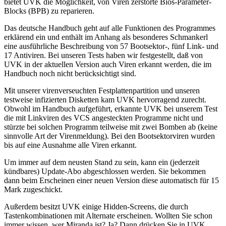
bietet UVK die Möglichkeit, von Viren zerstörte Bios-Parameter-
Blocks (BPB) zu reparieren.
Das deutsche Handbuch geht auf alle Funktionen des Programmes
erklärend ein und enthält im Anhang als besonderes Schmankerl
eine ausführliche Beschreibung von 57 Bootsektor-, fünf Link- und
17 Antiviren. Bei unseren Tests haben wir festgestellt, daß von
UVK in der aktuellen Version auch Viren erkannt werden, die im
Handbuch noch nicht berücksichtigt sind.
Mit unserer virenverseuchten Festplattenpartition und unseren
testweise infizierten Disketten kam UVK hervorragend zurecht.
Obwohl im Handbuch aufgeführt, erkannte UVK bei unserem Test
die mit Linkviren des VCS angesteckten Programme nicht und
stürzte bei solchen Programm teilweise mit zwei Bomben ab (keine
sinnvolle Art der Virenmeldung). Bei den Bootsektorviren wurden
bis auf eine Ausnahme alle Viren erkannt.
Um immer auf dem neusten Stand zu sein, kann ein (jederzeit
kündbares) Update-Abo abgeschlossen werden. Sie bekommen
dann beim Erscheinen einer neuen Version diese automatisch für 15
Mark zugeschickt.
Außerdem besitzt UVK einige Hidden-Screens, die durch
Tastenkombinationen mit Alternate erscheinen. Wollten Sie schon
immer wissen, wer Miranda ist? Ja? Dann drücken Sie in UVK