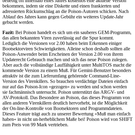
beliebig oft innerhalb eines Jahres kostenlos eine aktuelle Version
bekommen, indem sie eine Diskette und einen frankierten und
adressierten Rückumschlag an die Poison-Autoren schicken. Nach
Ablauf des Jahres kann gegen Gebühr ein weiteres Update-Jahr
gebucht werden.
Fazit:
Bei Poison handelt es sich um ein sauberes GEM-Programm,
das allen bekannten Viren zuverlässig auf die Spur kommt.
Lediglich die Versionen vor 2.00 haben beim Erkennen einiger
Bootsektorviren Schwierigkeiten. Alleine schon deshalb sollten alle
Poison-Anwender beim Erscheinen der Version 2.00 von ihrem
Updaterecht Gebrauch machen und sich das neue Poison zulegen.
Aber auch die vollständige Lauffähigkeit unter MultiTOS macht die
kommende Version zu einem Muß. Für Gemini-Benutzer besonders
attraktiv ist die zum Lieferumfang gehörende Command-Line-
Version des Virenkillers. So brauchen verdächtige Dateien einfach
nur auf das Poison-Icon »gezogen« zu werden und schon werden
sie fachmännisch untersucht. Poison unterstützt das ARGV- und
AV-Protokoll. Das Besondere an Poison, das dieses Programm von
allen anderen Virenkillern deutlich hervorhebt, ist die Möglichkeit
der On-line-Kontrolle von Bootsektoren und Programmdateien.
Dieses Feature trägt auch zu unserer Bewertung »Muß man einfach
haben« in nicht un-herheblichem Maße bei! Poison wird von SHIFT
zum Preis von 99 Mark vertrieben.