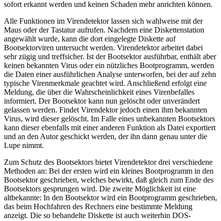
sofort erkannt werden und keinen Schaden mehr anrichten können.
Alle Funktionen im Virendetektor lassen sich wahlweise mit der
Maus oder der Tastatur aufrufen. Nachdem eine Diskettenstation
angewählt wurde, kann die dort eingelegte Diskette auf
Bootsektorviren untersucht werden. Virendetektor arbeitet dabei
sehr zügig und treffsicher. Ist der Bootsektor ausführbar, enthält aber
keinen bekannten Virus oder ein nützliches Bootprogramm, werden
die Daten einer ausführlichen Analyse unterworfen, bei der auf zehn
typische Virenmerkmale geachtet wird. Anschließend erfolgt eine
Meldung, die über die Wahrscheinlichkeit eines Virenbefalles
informiert. Der Bootsektor kann nun gelöscht oder unverändert
gelassen werden. Findet Virendektor jedoch einen ihm bekannten
Virus, wird dieser gelöscht. Im Falle eines unbekannten Bootsektors
kann dieser ebenfalls mit einer anderen Funktion als Datei exportiert
und an den Autor geschickt werden, der ihn dann genau unter die
Lupe nimmt.
Zum Schutz des Bootsektors bietet Virendetektor drei verschiedene
Methoden an: Bei der ersten wird ein kleines Bootprogramm in den
Bootsektor geschrieben, welches bewirkt, daß gleich zum Ende des
Bootsektors gesprungen wird. Die zweite Möglichkeit ist eine
altbekannte: In den Bootsektor wird ein Bootprogramm geschrieben,
das beim Hochfahren des Rechners eine bestimmte Meldung
anzeigt. Die so behandelte Diskette ist auch weiterhin DOS-