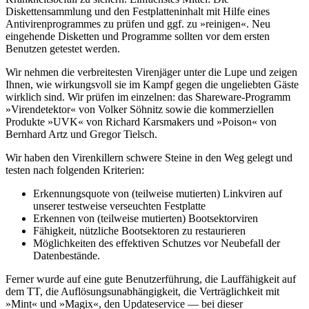
Diskettensammlung und den Festplatteninhalt mit Hilfe eines
Antivirenprogrammes zu prüfen und ggf. zu »reinigen«. Neu
eingehende Disketten und Programme sollten vor dem ersten
Benutzen getestet werden.
Wir nehmen die verbreitesten Virenjäger unter die Lupe und zeigen
Ihnen, wie wirkungsvoll sie im Kampf gegen die ungeliebten Gäste
wirklich sind. Wir prüfen im einzelnen: das Shareware-Programm
»Virendetektor« von Volker Söhnitz sowie die kommerziellen
Produkte »UVK« von Richard Karsmakers und »Poison« von
Bernhard Artz und Gregor Tielsch.
Wir haben den Virenkillern schwere Steine in den Weg gelegt und
testen nach folgenden Kriterien:
Erkennungsquote von (teilweise mutierten) Linkviren auf
unserer testweise verseuchten Festplatte
Erkennen von (teilweise mutierten) Bootsektorviren
Fähigkeit, nützliche Bootsektoren zu restaurieren
Möglichkeiten des effektiven Schutzes vor Neubefall der
Datenbestände.
Ferner wurde auf eine gute Benutzerführung, die Lauffähigkeit auf
dem TT, die Auflösungsunabhängigkeit, die Verträglichkeit mit
»Mint« und »Magix«, den Updateservice — bei dieser