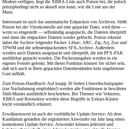
Modem verfügen, liegt die XBRA-Liste auch Poison bei, die jedoch
prinzipbedingt nicht so aktuell sein kann, wie die Liste aus der
Maus.
Interessant ist auch das automatische Entpacken von Archiven. Stößt
Poison bei der Virenkontrolle auf eine gepackte Datei, wird diese —
wenn so eingestellt — selbständig ausgepackt, die Dateien überprüft
und dann die entpackten Dateien wieder gelöscht. Poison erkennt
dabei die Archive folgender Packer: LHarc, ARC, Zip, Arj, Zoo und
TPWM und die selbstentpackenden SFX-Archive. Außerdem
werden auch Dateien ausgepackt und überprüft, die mit PFX-PAK
ausführbar gepackt wurden. Die Packerausgaben werden in ein
eigenes Fenster gelenkt. Mit dieser Funktion können Sie sicher sein,
daß sich auch in Ihren gepackten Datenbeständen kein ungebetener
Gast aufhält.
Zum Poison-Handbuch: Auf knapp 30 Seiten Umweltschutzpapier
(zur Nachahmung empfohlen!) werden alle Funktionen in bewährter
Shift-Manier ausführlich beschrieben. Bei Themen wie Vektoren,
XBRA und Rootsektor werden diese Begriffe in Exkurs-Kästen
leicht verständlich erläutert.
Erwähnenswert ist auch der vorbildliche Update-Service: Ab dem
Kaufdatum genießen die registrierten Anwender ein Jahr lang einen
kostenlosen Update-Service. Anwender können jederzeit und