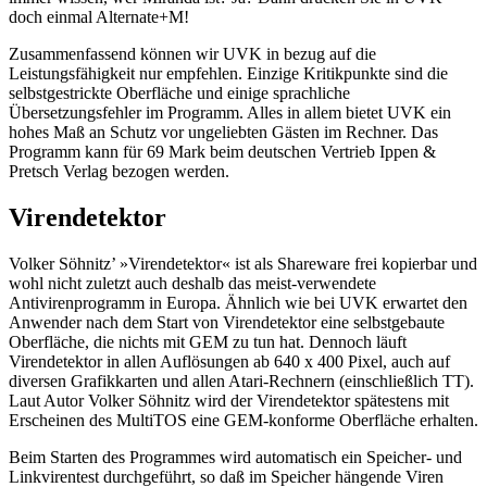
doch einmal Alternate+M!
Zusammenfassend können wir UVK in bezug auf die
Leistungsfähigkeit nur empfehlen. Einzige Kritikpunkte sind die
selbstgestrickte Oberfläche und einige sprachliche
Übersetzungsfehler im Programm. Alles in allem bietet UVK ein
hohes Maß an Schutz vor ungeliebten Gästen im Rechner. Das
Programm kann für 69 Mark beim deutschen Vertrieb Ippen &
Pretsch Verlag bezogen werden.
Virendetektor
Volker Söhnitz’ »Virendetektor« ist als Shareware frei kopierbar und
wohl nicht zuletzt auch deshalb das meist-verwendete
Antivirenprogramm in Europa. Ähnlich wie bei UVK erwartet den
Anwender nach dem Start von Virendetektor eine selbstgebaute
Oberfläche, die nichts mit GEM zu tun hat. Dennoch läuft
Virendetektor in allen Auflösungen ab 640 x 400 Pixel, auch auf
diversen Grafikkarten und allen Atari-Rechnern (einschließlich TT).
Laut Autor Volker Söhnitz wird der Virendetektor spätestens mit
Erscheinen des MultiTOS eine GEM-konforme Oberfläche erhalten.
Beim Starten des Programmes wird automatisch ein Speicher- und
Linkvirentest durchgeführt, so daß im Speicher hängende Viren