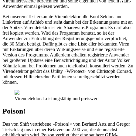
Vireninteressierte bezeichnen und sollte eigentlich von jedem Atari-
Anwender einmal gelesen werden.
Bei unserem Test erkannte Virendetektor alle Boot Sektor- und
Linkviren auf Anhieb und steht damit bei der Erkennungsrate mit an
der Spitze. Virendetektor ist ein Shareware-Programm. Es darf also
frei kopiert werden. Wird das Programm benutzt, so ist der
Anwender zur Entrichtung der Registrierungsgebühr verpflichtet,
die 30 Mark beträgt. Dafür gibt es eine Liste aller bekannten Viren
mit Erklärungen über deren Wirkungsweise und eine registrierte
Version des Programms. Außerdem erhalten registrierte Anwender
bei größeren Updates eine Benachrichtigung und der Autor Volker
Söhnitz kann bei Problemen auch telefonisch konsultiert werden. Zu
Virendetektor gehört das Utility »WProtect« von Christoph Conrad,
mit dessen Hilfe einzelne Partitionen schreibgeschützt werden
können.
Virendetektor: Leistungsfähig und preiswert
Poison!
Das von Shift vertriebene »Poison!« von Berhard Artz und Gregor
Tielsch lag uns in einer Betaversion 2.00 vor, die demnächst
erhältlich sein wird. Poison verfügt über eine saubere GEM-