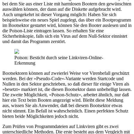
bei dem Sie aus einer Liste mit harmlosen Bootern den gewünschten
auswählen können, der dann auf die Diskette aufgebracht wird.
Auch umgekehrt ist dieser Vorgang möglich: Haben Sie sich
beispielsweise ein neues Spiel zugelegt, das über ein Bootprogramm
im Bootsektor gestartet wird, können Sie den Booter auslesen und in
die Poison-Liste eintragen lassen. So erhalten Sie eine
Sicherheitskopie, falls sich ein Virus auf dem Null-Sektor einnistet
und damit das Programm zerstört.
Poison: Besticht durch seine Linkviren-Online-
Erkennung
Bootsektoren können auf zweierlei Weise vor Virenbefall geschützt
werden. Bei der »Pseudo-Code«-Variante werden Startcode und
Nullen in den Sektor geschrieben, so daß dieser für einige Viren als
»besetzt« markiert ist, die diesen Bootsektor dann unbehelligt lassen.
Die zweite Möglichkeit, »Poison-Schutz«, arbeitet ähnlich, nur daß
hier ein Text beim Booten angezeigt wird. Bleibt diese Meldung
aus, wissen Sie als Anwender, daß bei diesem Bootsektor etwas
nicht stimmt. Ein Befall ist wahrscheinlich. Einen perfekten Schutz
bieten beide Möglichkeiten jedoch nicht.
Zum Prüfen von Programmdateien auf Linkviren gibt es zwei
unterschiedliche Methoden. Die erste besteht aus dem Vergleich mit