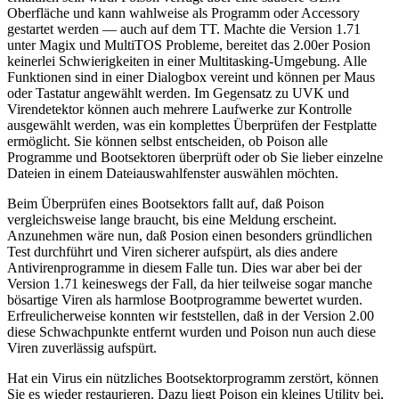
Oberfläche und kann wahlweise als Programm oder Accessory
gestartet werden — auch auf dem TT. Machte die Version 1.71
unter Magix und MultiTOS Probleme, bereitet das 2.00er Posion
keinerlei Schwierigkeiten in einer Multitasking-Umgebung. Alle
Funktionen sind in einer Dialogbox vereint und können per Maus
oder Tastatur angewählt werden. Im Gegensatz zu UVK und
Virendetektor können auch mehrere Laufwerke zur Kontrolle
ausgewählt werden, was ein komplettes Überprüfen der Festplatte
ermöglicht. Sie können selbst entscheiden, ob Poison alle
Programme und Bootsektoren überprüft oder ob Sie lieber einzelne
Dateien in einem Dateiauswahlfenster auswählen möchten.
Beim Überprüfen eines Bootsektors fallt auf, daß Poison
vergleichsweise lange braucht, bis eine Meldung erscheint.
Anzunehmen wäre nun, daß Posion einen besonders gründlichen
Test durchführt und Viren sicherer aufspürt, als dies andere
Antivirenprogramme in diesem Falle tun. Dies war aber bei der
Version 1.71 keineswegs der Fall, da hier teilweise sogar manche
bösartige Viren als harmlose Bootprogramme bewertet wurden.
Erfreulicherweise konnten wir feststellen, daß in der Version 2.00
diese Schwachpunkte entfernt wurden und Poison nun auch diese
Viren zuverlässig aufspürt.
Hat ein Virus ein nützliches Bootsektorprogramm zerstört, können
Sie es wieder restaurieren. Dazu liegt Poison ein kleines Utility bei,