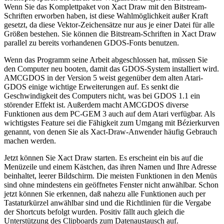
Wenn Sie das Komplettpaket von Xact Draw mit den Bitstream-
Schriften erworben haben, ist diese Wahlmöglichkeit außer Kraft
gesetzt, da diese Vektor-Zeichensätze nur aus je einer Datei für alle
Größen bestehen. Sie können die Bitstream-Schriften in Xact Draw
parallel zu bereits vorhandenen GDOS-Fonts benutzen.
Wenn das Programm seine Arbeit abgeschlossen hat, müssen Sie
den Computer neu booten, damit das GDOS-System installiert wird.
AMCGDOS in der Version 5 weist gegenüber dem alten Atari-
GDOS einige wichtige Erweiterungen auf. Es senkt die
Geschwindigkeit des Computers nicht, was bei GDOS 1.1 ein
störender Effekt ist. Außerdem macht AMCGDOS diverse
Funktionen aus dem PC-GEM 3 auch auf dem Atari verfügbar. Als
wichtigstes Feature sei die Fähigkeit zum Umgang mit Bézierkurven
genannt, von denen Sie als Xact-Draw-Anwender häufig Gebrauch
machen werden.
Jetzt können Sie Xact Draw starten. Es erscheint ein bis auf die
Menüzeile und einem Kästchen, das ihren Namen und Ihre Adresse
beinhaltet, leerer Bildschirm. Die meisten Funktionen in den Menüs
sind ohne mindestens ein geöffnetes Fenster nicht anwählbar. Schon
jetzt können Sie erkennen, daß nahezu alle Funktionen auch per
Tastaturkürzel anwählbar sind und die Richtlinien für die Vergabe
der Shortcuts befolgt wurden. Positiv fällt auch gleich die
Unterstützung des Clipboards zum Datenaustausch auf.