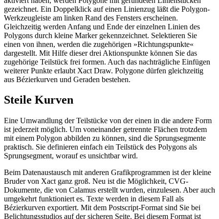
aktiviert haben, werden Polygone mit gerundeten Linienstücken
gezeichnet. Ein Doppelklick auf einen Linienzug läßt die Polygon-
Werkzeugleiste am linken Rand des Fensters erscheinen.
Gleichzeitig werden Anfang und Ende der einzelnen Linien des
Polygons durch kleine Marker gekennzeichnet. Selektieren Sie
einen von ihnen, werden die zugehörigen »Richtungspunkte«
dargestellt. Mit Hilfe dieser drei Aktionspunkte können Sie das
zugehörige Teilstück frei formen. Auch das nachträgliche Einfügen
weiterer Punkte erlaubt Xact Draw. Polygone dürfen gleichzeitig
aus Bézierkurven und Geraden bestehen.
Steile Kurven
Eine Umwandlung der Teilstücke von der einen in die andere Form
ist jederzeit möglich. Um voneinander getrennte Flächen trotzdem
mit einem Polygon abbilden zu können, sind die Sprungsegmente
praktisch. Sie definieren einfach ein Teilstück des Polygons als
Sprungsegment, worauf es unsichtbar wird.
Beim Datenaustausch mit anderen Grafikprogrammen ist der kleine
Bruder von Xact ganz groß. Neu ist die Möglichkeit, CVG-
Dokumente, die von Calamus erstellt wurden, einzulesen. Aber auch
umgekehrt funktioniert es. Texte werden in diesem Fall als
Bézierkurven exportiert. Mit dem Postscript-Format sind Sie bei
Belichtungsstudios auf der sicheren Seite. Bei diesem Format ist