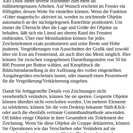
Xact Draw bietet diverse Hilfsmittel zum mehr als
millimetergenauen Arbeiten. Auf Wunsch erscheint im Fenster ein
Hilfsgitter, dessen Weite Sie einstellen können. Wenn die Funktion
»Gitter magnetisch« aktiviert ist, werden zu zeichnende Objekte
automatisch an der nächstgelegenen Rasterlinie positioniert. Um
immer die Übersicht über die Lage und Größe der Objekte zu
behalten, läßt sich ein Lineal am oberen Rand des Fensters
einblenden. Über eine Menüfunktion können Sie jedes
Zeichenelement exakt positionieren und seine Breite und Höhe
justieren. Vergrößerungen von Ausschnitten der Grafik sind sowohl
über ein Icon am Fensterrand, als auch über das Menü möglich. Hier
können Sie zwischen vorgegebenen Darstellungsstufen von 50 bis
800 Prozent per Button wählen, auf Knopfdruck die
Bildschirmdarstellung in der Auflösung des vorher eingestellten
Ausgabegerätes erscheinen lassen, oder manuell einen Prozentwert
für die Vergrößerung/Verkleinerung eingeben.
Damit Sie fertiggestellte Details von Zeichnungen nicht
versehentlich verändern, können Sie sie sperren. Gesperrte Objekte
können überdies nicht verschoben werden. Um mehrere Elemente
zu selektieren, können Sie die vom Desktop bekannte Shift-Klick-
oder auch die ebenfalls vertraute Gummibandmethode anwenden.
Oft bilden einige Objekte in ihrer Gesamtheit ein Teilelement der
Zeichnung. Wenn Sie diese Objekte als Gruppe deklarieren, können
Sie Operationen wie das Verschieben oder Verändern auf sie