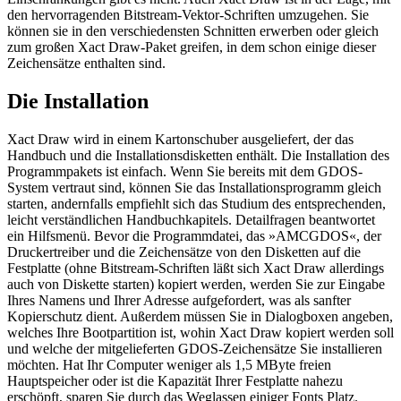
den hervorragenden Bitstream-Vektor-Schriften umzugehen. Sie
können sie in den verschiedensten Schnitten erwerben oder gleich
zum großen Xact Draw-Paket greifen, in dem schon einige dieser
Zeichensätze enthalten sind.
Die Installation
Xact Draw wird in einem Kartonschuber ausgeliefert, der das
Handbuch und die Installationsdisketten enthält. Die Installation des
Programmpakets ist einfach. Wenn Sie bereits mit dem GDOS-
System vertraut sind, können Sie das Installationsprogramm gleich
starten, andernfalls empfiehlt sich das Studium des entsprechenden,
leicht verständlichen Handbuchkapitels. Detailfragen beantwortet
ein Hilfsmenü. Bevor die Programmdatei, das »AMCGDOS«, der
Druckertreiber und die Zeichensätze von den Disketten auf die
Festplatte (ohne Bitstream-Schriften läßt sich Xact Draw allerdings
auch von Diskette starten) kopiert werden, werden Sie zur Eingabe
Ihres Namens und Ihrer Adresse aufgefordert, was als sanfter
Kopierschutz dient. Außerdem müssen Sie in Dialogboxen angeben,
welches Ihre Bootpartition ist, wohin Xact Draw kopiert werden soll
und welche der mitgelieferten GDOS-Zeichensätze Sie installieren
möchten. Hat Ihr Computer weniger als 1,5 MByte freien
Hauptspeicher oder ist die Kapazität Ihrer Festplatte nahezu
erschöpft, sparen Sie durch das Weglassen einiger Fonts Platz.