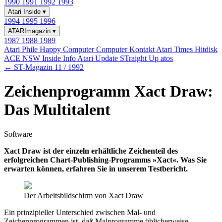
1990
1991
1992
1993
Atari Inside
▾
1994
1995
1996
ATARImagazin
▾
1987
1988
1989
Atari Phile
Happy Computer
Computer Kontakt
Atari Times
Hitdisk
ACE NSW Inside Info
Atari Update
STraight Up
atos
← ST-Magazin 11 / 1992
Zeichenprogramm Xact Draw:
Das Multitalent
Software
Xact Draw ist der einzeln erhältliche Zeichenteil des
erfolgreichen Chart-Publishing-Programms »Xact«. Was Sie
erwarten können, erfahren Sie in unserem Testbericht.
Der Arbeitsbildschirm von Xact Draw
Ein prinzipieller Unterschied zwischen Mal- und
Zeichenprogrammen ist, daß Malprogramme üblicherweise