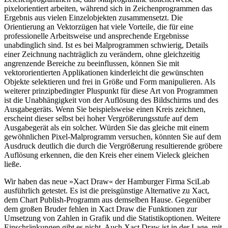
pixelorientiert arbeiten, während sich in Zeichenprogrammen das
Ergebnis aus vielen Einzelobjekten zusammensetzt. Die
Orientierung an Vektorzügen hat viele Vorteile, die für eine
professionelle Arbeitsweise und ansprechende Ergebnisse
unabdinglich sind. Ist es bei Malprogrammen schwierig, Details
einer Zeichnung nachträglich zu verändern, ohne gleichzeitig
angrenzende Bereiche zu beeinflussen, können Sie mit
vektororientierten Applikationen kinderleicht die gewünschten
Objekte selektieren und frei in Größe und Form manipulieren. Als
weiterer prinzipbedingter Pluspunkt für diese Art von Programmen
ist die Unabhängigkeit von der Auflösung des Bildschirms und des
Ausgabegeräts. Wenn Sie beispielsweise einen Kreis zeichnen,
erscheint dieser selbst bei hoher Vergrößerungsstufe auf dem
Ausgabegerät als ein solcher. Würden Sie das gleiche mit einem
gewöhnlichen Pixel-Malprogramm versuchen, könnten Sie auf dem
Ausdruck deutlich die durch die Vergrößerung resultierende gröbere
Auflösung erkennen, die den Kreis eher einem Vieleck gleichen
ließe.
Wir haben das neue »Xact Draw« der Hamburger Firma SciLab
ausführlich getestet. Es ist die preisgünstige Alternative zu Xact,
dem Chart Publish-Programm aus demselben Hause. Gegenüber
dem großen Bruder fehlen in Xact Draw die Funktionen zur
Umsetzung von Zahlen in Grafik und die Statistikoptionen. Weitere
Einschränkungen gibt es nicht. Auch Xact Draw ist in der Lage, mit