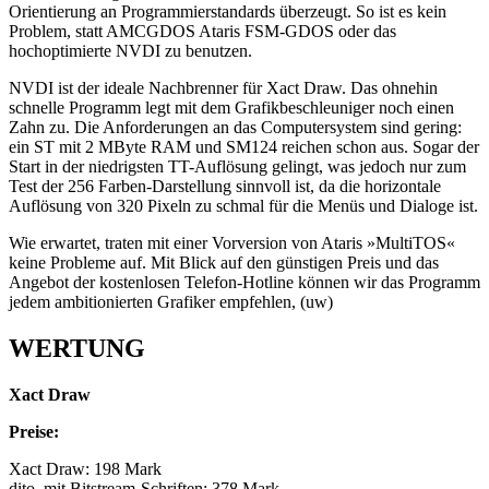
Orientierung an Programmierstandards überzeugt. So ist es kein
Problem, statt AMCGDOS Ataris FSM-GDOS oder das
hochoptimierte NVDI zu benutzen.
NVDI ist der ideale Nachbrenner für Xact Draw. Das ohnehin
schnelle Programm legt mit dem Grafikbeschleuniger noch einen
Zahn zu. Die Anforderungen an das Computersystem sind gering:
ein ST mit 2 MByte RAM und SM124 reichen schon aus. Sogar der
Start in der niedrigsten TT-Auflösung gelingt, was jedoch nur zum
Test der 256 Farben-Darstellung sinnvoll ist, da die horizontale
Auflösung von 320 Pixeln zu schmal für die Menüs und Dialoge ist.
Wie erwartet, traten mit einer Vorversion von Ataris »MultiTOS«
keine Probleme auf. Mit Blick auf den günstigen Preis und das
Angebot der kostenlosen Telefon-Hotline können wir das Programm
jedem ambitionierten Grafiker empfehlen, (uw)
WERTUNG
Xact Draw
Preise:
Xact Draw: 198 Mark
dito, mit Bitstream-Schriften: 378 Mark