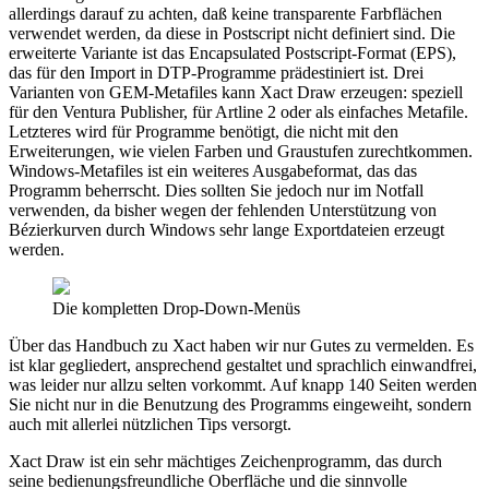
allerdings darauf zu achten, daß keine transparente Farbflächen
verwendet werden, da diese in Postscript nicht definiert sind. Die
erweiterte Variante ist das Encapsulated Postscript-Format (EPS),
das für den Import in DTP-Programme prädestiniert ist. Drei
Varianten von GEM-Metafiles kann Xact Draw erzeugen: speziell
für den Ventura Publisher, für Artline 2 oder als einfaches Metafile.
Letzteres wird für Programme benötigt, die nicht mit den
Erweiterungen, wie vielen Farben und Graustufen zurechtkommen.
Windows-Metafiles ist ein weiteres Ausgabeformat, das das
Programm beherrscht. Dies sollten Sie jedoch nur im Notfall
verwenden, da bisher wegen der fehlenden Unterstützung von
Bézierkurven durch Windows sehr lange Exportdateien erzeugt
werden.
Die kompletten Drop-Down-Menüs
Über das Handbuch zu Xact haben wir nur Gutes zu vermelden. Es
ist klar gegliedert, ansprechend gestaltet und sprachlich einwandfrei,
was leider nur allzu selten vorkommt. Auf knapp 140 Seiten werden
Sie nicht nur in die Benutzung des Programms eingeweiht, sondern
auch mit allerlei nützlichen Tips versorgt.
Xact Draw ist ein sehr mächtiges Zeichenprogramm, das durch
seine bedienungsfreundliche Oberfläche und die sinnvolle