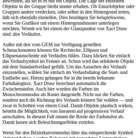
anwenden, als sei es es nur ein Objekt. Die Lage der einzelnen
Objekte in der Gruppe bleibt immer erhalten. Ob Einzelobjekte oder
Gruppen andere verdecken, oder selber in den Hintergrund treten,
läßt sich ebenfalls einstellen. Dies benötigen Sie beispielsweise,
wenn Sie Grafiken mit einem Hintergrundmuster unterlegen
möchten. Womit wir bei einem der Glanzpunkte von Xact Draw
sind: den Verläufen.
Außer mit den vom GEM zur Verfügung gestellten
Schmuckmustern können Sie Rechtecke, Ellipsen und
Ellipsenausschnitte mit Verläufen füllen. Dazu klicken Sie einfach
das Verlaufsymbol im Fenster an. Schon wird das selektierte Objekt
mit dem Standardverlauf gefüllt. Um das Aussehen des Verlaufs
einzustellen, wählen Sie einfach im Verlaufsdialog die Start- und
Endfarbe aus. Hierzu gelangen Sie in die bereits bekannte
Farbdialogbox. Xact Draw berechnet automatisch die
Zwischenstufen. Auch hier werden die Farben im
Monochrommodus als Raster dargestellt. Nicht nur die Farben,
sondern auch die Richtung des Verlaufs können Sie wählen — und
zwar in Schritten von einem Grad. Damit Objekte plastisch wirken,
besteht die Möglichkeit, von linearem auf progressiven Verlauf
umschalten. In diesem Fall nimmt die Breite der Farbstufen ab.
Damit lassen sich Beleuchtungseffekte erzielen.
Wenn Sie den Bézierkurvenmodus über das entsprechende Symbol