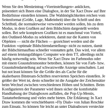
Wenn Sie den Menüeintrag »Voreinstellungen« anklicken,
präsentiert sich Ihnen eine Dialogbox, in der Sie Xact Draw auf Ihre
Bedürfnisse einstellen können. Die Wahlmöglichkeiten reichen vom
Seitenformat (Größe, Lage, Maßeinheit) über die Schrift und den
Schriftstil, die normalerweise verwendet werden sollen, bis zu dem
Modus, in dem Grafiken auf dem Bildschirm dargestellt werden
sollen. Bei sehr komplexen Grafiken ist es manchmal von Vorteil,
den Outlined-Modus zu selektieren, damit nur die Kanten von
Objekten — nicht die Flächen — gezeichnet werden und die
Funktion »optimale Bildschirmdarstellung« nicht zu nutzen, damit
der Bildschirmaufbau schneller vonstatten geht. Das wird, vor allem
auf einem leistungsfähigen Computer wie dem TT, allerdings nicht
häufig notwendig sein. Wenn Sie Xact Draw im Farbmodus oder
mit einem Graustufenmonitor betreiben, können Sie von Farb- bzw.
Graustufendarstellung auf schwarzweiße Anzeige umschalten. Last
but not least können Sie die Größe des als Cache für die
skalierbaren Bitstream-Schriften reservierten Speichers einstellen. Je
größer der Wert ist, desto schneller ist die Ausgabe der Zeichensätze
beim Wechsel zwischen verschiedenen Höhen und Schnitten. Beim
Konfigurieren der Parameter wird ihnen sicher die komfortable
Handhabung der Dialogboxen auffallen, die Pop-Up-Menüs,
Tastaturbedienung und vieles mehr bieten. Die Erklärung: In Xact
Draw kommen die verschiebbaren »Fly Dials« von Julian Reschke
zum Einsatz. So können Sie leicht an unter Dialogboxen versteckte