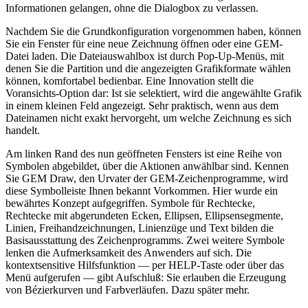
Informationen gelangen, ohne die Dialogbox zu verlassen.
Nachdem Sie die Grundkonfiguration vorgenommen haben, können
Sie ein Fenster für eine neue Zeichnung öffnen oder eine GEM-
Datei laden. Die Dateiauswahlbox ist durch Pop-Up-Menüs, mit
denen Sie die Partition und die angezeigten Grafikformate wählen
können, komfortabel bedienbar. Eine Innovation stellt die
Voransichts-Option dar: Ist sie selektiert, wird die angewählte Grafik
in einem kleinen Feld angezeigt. Sehr praktisch, wenn aus dem
Dateinamen nicht exakt hervorgeht, um welche Zeichnung es sich
handelt.
Am linken Rand des nun geöffneten Fensters ist eine Reihe von
Symbolen abgebildet, über die Aktionen anwählbar sind. Kennen
Sie GEM Draw, den Urvater der GEM-Zeichenprogramme, wird
diese Symbolleiste Ihnen bekannt Vorkommen. Hier wurde ein
bewährtes Konzept aufgegriffen. Symbole für Rechtecke,
Rechtecke mit abgerundeten Ecken, Ellipsen, Ellipsensegmente,
Linien, Freihandzeichnungen, Linienzüge und Text bilden die
Basisausstattung des Zeichenprogramms. Zwei weitere Symbole
lenken die Aufmerksamkeit des Anwenders auf sich. Die
kontextsensitive Hilfsfunktion — per HELP-Taste oder über das
Menü aufgerufen — gibt Aufschluß: Sie erlauben die Erzeugung
von Bézierkurven und Farbverläufen. Dazu später mehr.