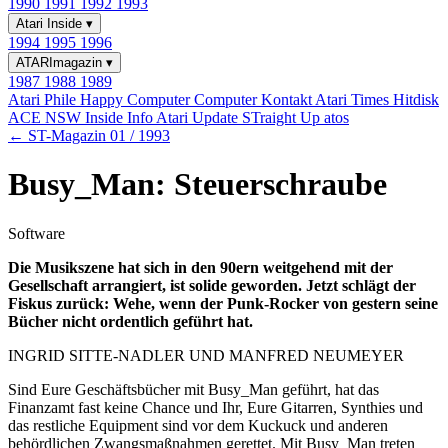
1990
1991
1992
1993
Atari Inside
▾
1994
1995
1996
ATARImagazin
▾
1987
1988
1989
Atari Phile
Happy Computer
Computer Kontakt
Atari Times
Hitdisk
ACE NSW Inside Info
Atari Update
STraight Up
atos
← ST-Magazin 01 / 1993
Busy_Man: Steuerschraube
Software
Die Musikszene hat sich in den 90ern weitgehend mit der
Gesellschaft arrangiert, ist solide geworden. Jetzt schlägt der
Fiskus zurück: Wehe, wenn der Punk-Rocker von gestern seine
Bücher nicht ordentlich geführt hat.
INGRID SITTE-NADLER UND MANFRED NEUMEYER
Sind Eure Geschäftsbücher mit Busy_Man geführt, hat das
Finanzamt fast keine Chance und Ihr, Eure Gitarren, Synthies und
das restliche Equipment sind vor dem Kuckuck und anderen
behördlichen Zwangsmaßnahmen gerettet. Mit Busy_Man treten