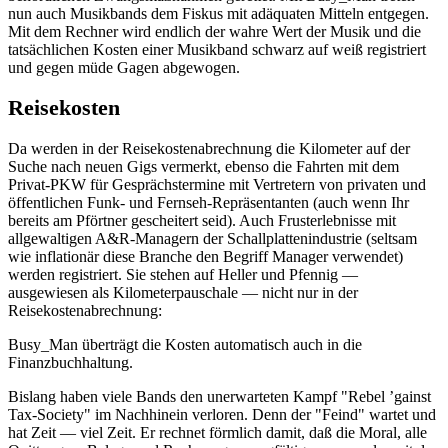
nun auch Musikbands dem Fiskus mit adäquaten Mitteln entgegen.
Mit dem Rechner wird endlich der wahre Wert der Musik und die
tatsächlichen Kosten einer Musikband schwarz auf weiß registriert
und gegen müde Gagen abgewogen.
Reisekosten
Da werden in der Reisekostenabrechnung die Kilometer auf der
Suche nach neuen Gigs vermerkt, ebenso die Fahrten mit dem
Privat-PKW für Gesprächstermine mit Vertretern von privaten und
öffentlichen Funk- und Fernseh-Repräsentanten (auch wenn Ihr
bereits am Pförtner gescheitert seid). Auch Frusterlebnisse mit
allgewaltigen A&R-Managern der Schallplattenindustrie (seltsam
wie inflationär diese Branche den Begriff Manager verwendet)
werden registriert. Sie stehen auf Heller und Pfennig —
ausgewiesen als Kilometerpauschale — nicht nur in der
Reisekostenabrechnung:
Busy_Man überträgt die Kosten automatisch auch in die
Finanzbuchhaltung.
Bislang haben viele Bands den unerwarteten Kampf "Rebel ’gainst
Tax-Society" im Nachhinein verloren. Denn der "Feind" wartet und
hat Zeit — viel Zeit. Er rechnet förmlich damit, daß die Moral, alle