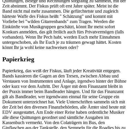
Quittungen, Belege und Rechnungen sorgfältig zu sammeln, mit der
Zeit abnimmt. Der Fiskus prüft oft erst Jahre später. Meist ist die
Band nicht mal mehr zusammen. Die gefürchtetste und zugleich
härteste Waffe des Fiskus heißt " Schätzung" und kommt mit
Vorliebe bei "wilden Gitarrenbands" zum Tragen. Werden die
Einkünfte von Musikgruppen geschätzt, könnt Ihr meist sofort
Konkurs anmelden, das gilt freilich auch fürs Privatvermögen (falls
vorhanden). Wenn Ihr Pech habt, werden Euch mehr Einnahmen
untergeschoben, als Ihr Euch je zu träumen gewagt hättet. Kosten
könnt Ihr ja wohl keine nachweisen oder?
Papierkrieg
Papierkrieg, das weiß der Fiskus, läuft jeder Kreativität entgegen.
Bands kassieren die Gagen an den Tresen, zwischen Abbau und
Verstauen von Instrumenten und Anlage, irgendwo hinter der Bühne
oder kurz vor dem Auftritt. Der Ärger mit dem Finanzamt bleibt in
der Praxis immer beim Bandleader hängen. Und für das Finanzamt
gilt als Bandleader, wer irgendwann einmal für seine Gruppe ein
Dokument unterzeichnet hat. Viele Unterschriften sammeln sich mit
der Zeit bei den diversen Finanzbehörden, alle Ämter sind heute mit
EDV ausgestattet. Am Ende einer Reise haben ordentliche Musiker
alle diese Quittungen geordnet und sämtliche Ausgaben im
Kassenbuch vermerkt. Von den Colaträgern im Bus, den
Ginflaschen aus der Tankstelle, den Semmeln für die Roadies bis zu