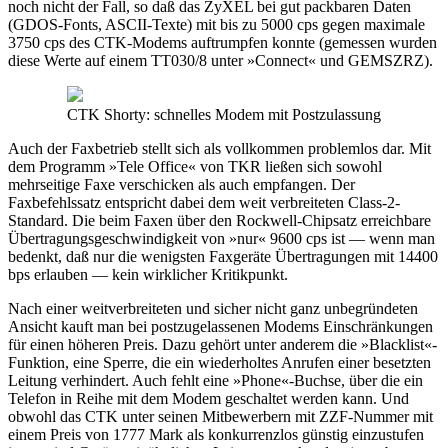
noch nicht der Fall, so daß das ZyXEL bei gut packbaren Daten
(GDOS-Fonts, ASCII-Texte) mit bis zu 5000 cps gegen maximale
3750 cps des CTK-Modems auftrumpfen konnte (gemessen wurden
diese Werte auf einem TT030/8 unter »Connect« und GEMSZRZ).
CTK Shorty: schnelles Modem mit Postzulassung
Auch der Faxbetrieb stellt sich als vollkommen problemlos dar. Mit
dem Programm »Tele Office« von TKR ließen sich sowohl
mehrseitige Faxe verschicken als auch empfangen. Der
Faxbefehlssatz entspricht dabei dem weit verbreiteten Class-2-
Standard. Die beim Faxen über den Rockwell-Chipsatz erreichbare
Übertragungsgeschwindigkeit von »nur« 9600 cps ist — wenn man
bedenkt, daß nur die wenigsten Faxgeräte Übertragungen mit 14400
bps erlauben — kein wirklicher Kritikpunkt.
Nach einer weitverbreiteten und sicher nicht ganz unbegründeten
Ansicht kauft man bei postzugelassenen Modems Einschränkungen
für einen höheren Preis. Dazu gehört unter anderem die »Blacklist«-
Funktion, eine Sperre, die ein wiederholtes Anrufen einer besetzten
Leitung verhindert. Auch fehlt eine »Phone«-Buchse, über die ein
Telefon in Reihe mit dem Modem geschaltet werden kann. Und
obwohl das CTK unter seinen Mitbewerbern mit ZZF-Nummer mit
einem Preis von 1777 Mark als konkurrenzlos günstig einzustufen