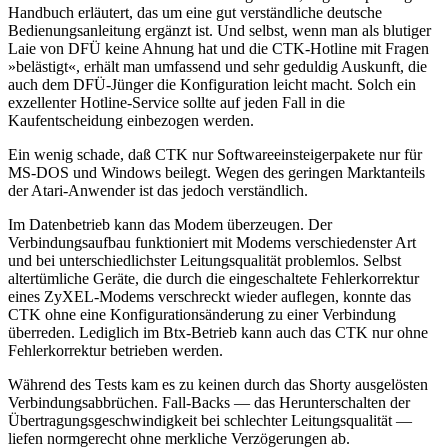
Handbuch erläutert, das um eine gut verständliche deutsche
Bedienungsanleitung ergänzt ist. Und selbst, wenn man als blutiger
Laie von DFÜ keine Ahnung hat und die CTK-Hotline mit Fragen
»belästigt«, erhält man umfassend und sehr geduldig Auskunft, die
auch dem DFÜ-Jünger die Konfiguration leicht macht. Solch ein
exzellenter Hotline-Service sollte auf jeden Fall in die
Kaufentscheidung einbezogen werden.
Ein wenig schade, daß CTK nur Softwareeinsteigerpakete nur für
MS-DOS und Windows beilegt. Wegen des geringen Marktanteils
der Atari-Anwender ist das jedoch verständlich.
Im Datenbetrieb kann das Modem überzeugen. Der
Verbindungsaufbau funktioniert mit Modems verschiedenster Art
und bei unterschiedlichster Leitungsqualität problemlos. Selbst
altertümliche Geräte, die durch die eingeschaltete Fehlerkorrektur
eines ZyXEL-Modems verschreckt wieder auflegen, konnte das
CTK ohne eine Konfigurationsänderung zu einer Verbindung
überreden. Lediglich im Btx-Betrieb kann auch das CTK nur ohne
Fehlerkorrektur betrieben werden.
Während des Tests kam es zu keinen durch das Shorty ausgelösten
Verbindungsabbrüchen. Fall-Backs — das Herunterschalten der
Übertragungsgeschwindigkeit bei schlechter Leitungsqualität —
liefen normgerecht ohne merkliche Verzögerungen ab.