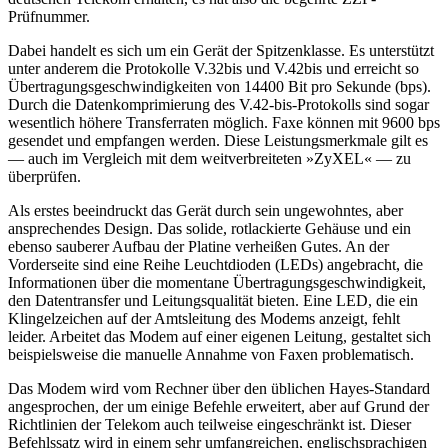
Prüfnummer.
Dabei handelt es sich um ein Gerät der Spitzenklasse. Es unterstützt
unter anderem die Protokolle V.32bis und V.42bis und erreicht so
Übertragungsgeschwindigkeiten von 14400 Bit pro Sekunde (bps).
Durch die Datenkomprimierung des V.42-bis-Protokolls sind sogar
wesentlich höhere Transferraten möglich. Faxe können mit 9600 bps
gesendet und empfangen werden. Diese Leistungsmerkmale gilt es
— auch im Vergleich mit dem weitverbreiteten »ZyXEL« — zu
überprüfen.
Als erstes beeindruckt das Gerät durch sein ungewohntes, aber
ansprechendes Design. Das solide, rotlackierte Gehäuse und ein
ebenso sauberer Aufbau der Platine verheißen Gutes. An der
Vorderseite sind eine Reihe Leuchtdioden (LEDs) angebracht, die
Informationen über die momentane Übertragungsgeschwindigkeit,
den Datentransfer und Leitungsqualität bieten. Eine LED, die ein
Klingelzeichen auf der Amtsleitung des Modems anzeigt, fehlt
leider. Arbeitet das Modem auf einer eigenen Leitung, gestaltet sich
beispielsweise die manuelle Annahme von Faxen problematisch.
Das Modem wird vom Rechner über den üblichen Hayes-Standard
angesprochen, der um einige Befehle erweitert, aber auf Grund der
Richtlinien der Telekom auch teilweise eingeschränkt ist. Dieser
Befehlssatz wird in einem sehr umfangreichen, englischsprachigen