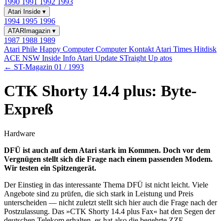
1990
1991
1992
1993
Atari Inside
▾
1994
1995
1996
ATARImagazin
▾
1987
1988
1989
Atari Phile
Happy Computer
Computer Kontakt
Atari Times
Hitdisk
ACE NSW Inside Info
Atari Update
STraight Up
atos
← ST-Magazin 01 / 1993
CTK Shorty 14.4 plus: Byte-
Expreß
Hardware
DFÜ ist auch auf dem Atari stark im Kommen. Doch vor dem
Vergnügen stellt sich die Frage nach einem passenden Modem.
Wir testen ein Spitzengerät.
Der Einstieg in das interessante Thema DFÜ ist nicht leicht. Viele
Angebote sind zu prüfen, die sich stark in Leistung und Preis
unterscheiden — nicht zuletzt stellt sich hier auch die Frage nach der
Postzulassung. Das »CTK Shorty 14.4 plus Fax« hat den Segen der
deutschen Telekom erhalten, es hat also die begehrte ZZF-