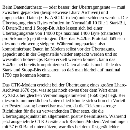
Beim Datendurchsatz — oder besser: der Übertragungsrate — muß
zwischen gepackten (beispielsweise Lharc-Archiven) und
ungepackten Daten (z. B. ASCII-Texten) unterschieden werden. Die
Übertragung eines Bytes erfordert im Normalfall 10 Bit: 1 Start-Bit,
8 Daten-Bit und 1 Stopp-Bit. Also lassen sich bei einer
Übertragungsrate von 14000 bps maximal 1400 Byte (characters)
pro Sekunde (cps) übertragen. Über das V.42bis-Protokoll läßt sich
dies noch ein wenig steigern. Während ungepackte, also
komprimierbare Daten im Modem selbst vor der Übertragung
gepackt und in der Gegenstelle wieder entpackt werden und so
wesentlich höhere cps-Raten erzielt werden können, kann das
V.42bis bei bereits komprimierten Daten allenfalls noch Teile des
Start- und Stopp-Bits einsparen, so daß man hierbei auf maximal
1750 cps kommen könnte.
Das CTK-Modem erreicht bei der Übertragung eines großen Lharc-
Archives 1670 cps, was sogar noch etwas über dem Wert eines
ZyXELs bei gleichen Verbindungsparametern (1660 cps) liegt. Bei
diesem kaum merklichen Unterschied könnte sich schon ein Vorteil
der Postzulassung bemerkbar machen, da die Telekom strenge
Richtlinien für die zu verwendenden Filter setzt, die die
Übertragungsqualität im allgemeinen positiv beeinflussen. Während
jetzt ausgelieferte CTK-Geräte auch Rechner-Modem-Verbindungen
mit 57 600 Baud unterstützen, war dies bei dem Testgerät leider