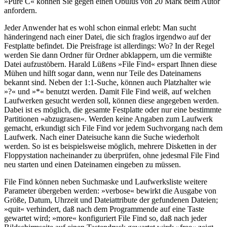
»Pure C« können Sie gegen einen Obulus von 20 Mark beim Autor
anfordern.
Jeder Anwender hat es wohl schon einmal erlebt: Man sucht
händeringend nach einer Datei, die sich fraglos irgendwo auf der
Festplatte befindet. Die Preisfrage ist allerdings: Wo? In der Regel
werden Sie dann Ordner für Ordner abklappern, um die vermißte
Datei aufzustöbern. Harald Lüßens »File Find« erspart Ihnen diese
Mühen und hilft sogar dann, wenn nur Teile des Dateinamens
bekannt sind. Neben der 1:1-Suche, können auch Platzhalter wie
»?« und »*« benutzt werden. Damit File Find weiß, auf welchen
Laufwerken gesucht werden soll, können diese angegeben werden.
Dabei ist es möglich, die gesamte Festplatte oder nur eine bestimmte
Partitionen »abzugrasen«. Werden keine Angaben zum Laufwerk
gemacht, erkundigt sich File Find vor jedem Suchvorgang nach dem
Laufwerk. Nach einer Dateisuche kann die Suche wiederholt
werden. So ist es beispielsweise möglich, mehrere Disketten in der
Floppystation nacheinander zu überprüfen, ohne jedesmal File Find
neu starten und einen Dateinamen eingeben zu müssen.
File Find können neben Suchmaske und Laufwerksliste weitere
Parameter übergeben werden: »verbose« bewirkt die Ausgabe von
Größe, Datum, Uhrzeit und Dateiattribute der gefundenen Dateien;
»quit« verhindert, daß nach dem Programmende auf eine Taste
gewartet wird; »more« konfiguriert File Find so, daß nach jeder