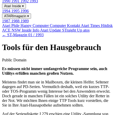
1990
1991
1992
1993
Atari Inside
▾
1994
1995
1996
ATARImagazin
▾
1987
1988
1989
Atari Phile
Happy Computer
Computer Kontakt
Atari Times
Hitdisk
ACE NSW Inside Info
Atari Update
STraight Up
atos
← ST-Magazin 01 / 1993
Tools für den Hausgebrauch
Public Domain
Es müssen nicht immer umfangreiche Programme sein, auch
Utilitys erfüllen manchen großen Nutzen.
Meistens findet man sie in Mailboxen, die kleinen Helfer. Seltener
dagegen auf PD-Serien. Vermutlich deshalb, weil ein kurzes TTP-
oder TOS-Programm wenig Interesse bei den Anwendern erweckt.
Doch gerade in manchen Fällen ist ein solches Utility der Retter in
der Not. Wir möchten Ihnen einige TTP Tools kurz vorstellen, die
Sie in Ihre Atari-Hausapotheke aufnehmen sollten.
Auf der Seriendiskette J 279 erschien eine Utility -Sammlung von