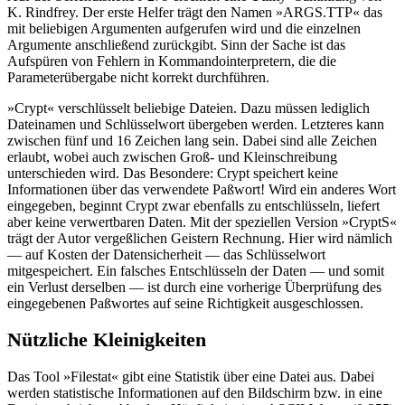
K. Rindfrey. Der erste Helfer trägt den Namen »ARGS.TTP« das
mit beliebigen Argumenten aufgerufen wird und die einzelnen
Argumente anschließend zurückgibt. Sinn der Sache ist das
Aufspüren von Fehlern in Kommandointerpretern, die die
Parameterübergabe nicht korrekt durchführen.
»Crypt« verschlüsselt beliebige Dateien. Dazu müssen lediglich
Dateinamen und Schlüsselwort übergeben werden. Letzteres kann
zwischen fünf und 16 Zeichen lang sein. Dabei sind alle Zeichen
erlaubt, wobei auch zwischen Groß- und Kleinschreibung
unterschieden wird. Das Besondere: Crypt speichert keine
Informationen über das verwendete Paßwort! Wird ein anderes Wort
eingegeben, beginnt Crypt zwar ebenfalls zu entschlüsseln, liefert
aber keine verwertbaren Daten. Mit der speziellen Version »CryptS«
trägt der Autor vergeßlichen Geistern Rechnung. Hier wird nämlich
— auf Kosten der Datensicherheit — das Schlüsselwort
mitgespeichert. Ein falsches Entschlüsseln der Daten — und somit
ein Verlust derselben — ist durch eine vorherige Überprüfung des
eingegebenen Paßwortes auf seine Richtigkeit ausgeschlossen.
Nützliche Kleinigkeiten
Das Tool »Filestat« gibt eine Statistik über eine Datei aus. Dabei
werden statistische Informationen auf den Bildschirm bzw. in eine