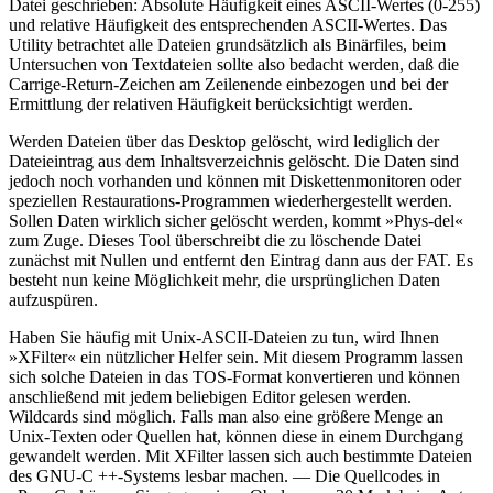
Datei geschrieben: Absolute Häufigkeit eines ASCII-Wertes (0-255)
und relative Häufigkeit des entsprechenden ASCII-Wertes. Das
Utility betrachtet alle Dateien grundsätzlich als Binärfiles, beim
Untersuchen von Textdateien sollte also bedacht werden, daß die
Carrige-Return-Zeichen am Zeilenende einbezogen und bei der
Ermittlung der relativen Häufigkeit berücksichtigt werden.
Werden Dateien über das Desktop gelöscht, wird lediglich der
Dateieintrag aus dem Inhaltsverzeichnis gelöscht. Die Daten sind
jedoch noch vorhanden und können mit Diskettenmonitoren oder
speziellen Restaurations-Programmen wiederhergestellt werden.
Sollen Daten wirklich sicher gelöscht werden, kommt »Phys-del«
zum Zuge. Dieses Tool überschreibt die zu löschende Datei
zunächst mit Nullen und entfernt den Eintrag dann aus der FAT. Es
besteht nun keine Möglichkeit mehr, die ursprünglichen Daten
aufzuspüren.
Haben Sie häufig mit Unix-ASCII-Dateien zu tun, wird Ihnen
»XFilter« ein nützlicher Helfer sein. Mit diesem Programm lassen
sich solche Dateien in das TOS-Format konvertieren und können
anschließend mit jedem beliebigen Editor gelesen werden.
Wildcards sind möglich. Falls man also eine größere Menge an
Unix-Texten oder Quellen hat, können diese in einem Durchgang
gewandelt werden. Mit XFilter lassen sich auch bestimmte Dateien
des GNU-C ++-Systems lesbar machen. — Die Quellcodes in