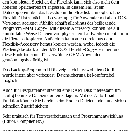
den kompletten Speicher, die Flexdisk kann sich also nicht dem
höheren Speicherbedarf anpassen. In diesem Fall ist ein
Dateikopieren über das Desktop in die Flexdisk unmöglich. Die
Flexibilität ist zunächst also vorrangig für Anwender mit alten TOS-
Versionen geeignet. Abhilfe schafft allerdings das beiliegende
Programm »MM-Copy«. Mit diesem Accessory können Sie auf
komfortable Weise Dateien von physischen Laufwerken nicht nur in
die Flexdisk kopieren. Außerdem kann auch direkt aus dem
Flexdisk-Accessory heraus kopiert werden, wobei jedoch die
Pfadeingabe stark an den MS-DOS-Befehl »Copy« erinnert und
diese Funktion somit für verwöhnte GEM-Anwender
gewöhnungsbedürftig ist.
Das Backup-Programm HDU zeigt sich in gewohntem Outfit,
wurde intern aber verbessert. Datensicherung ist komfortabel
möglich.
Auch für Festplattenbenutzer ist eine RAM-Disk interessant, um
häufig benutzte Dateien dort einzulagern. Mit der Auto-Load-
Funktion können Sie bereits beim Booten Dateien laden und sich so
schnellen Zugriff sichern.
Sehr praktisch für Textverarbeitungen und Programmentwicklung
(Editor, Compiler etc.).