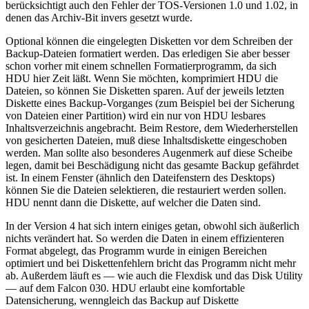
berücksichtigt auch den Fehler der TOS-Versionen 1.0 und 1.02, in
denen das Archiv-Bit invers gesetzt wurde.
Optional können die eingelegten Disketten vor dem Schreiben der
Backup-Dateien formatiert werden. Das erledigen Sie aber besser
schon vorher mit einem schnellen Formatierprogramm, da sich
HDU hier Zeit läßt. Wenn Sie möchten, komprimiert HDU die
Dateien, so können Sie Disketten sparen. Auf der jeweils letzten
Diskette eines Backup-Vorganges (zum Beispiel bei der Sicherung
von Dateien einer Partition) wird ein nur von HDU lesbares
Inhaltsverzeichnis angebracht. Beim Restore, dem Wiederherstellen
von gesicherten Dateien, muß diese Inhaltsdiskette eingeschoben
werden. Man sollte also besonderes Augenmerk auf diese Scheibe
legen, damit bei Beschädigung nicht das gesamte Backup gefährdet
ist. In einem Fenster (ähnlich den Dateifenstern des Desktops)
können Sie die Dateien selektieren, die restauriert werden sollen.
HDU nennt dann die Diskette, auf welcher die Daten sind.
In der Version 4 hat sich intern einiges getan, obwohl sich äußerlich
nichts verändert hat. So werden die Daten in einem effizienteren
Format abgelegt, das Programm wurde in einigen Bereichen
optimiert und bei Diskettenfehlern bricht das Programm nicht mehr
ab. Außerdem läuft es — wie auch die Flexdisk und das Disk Utility
— auf dem Falcon 030. HDU erlaubt eine komfortable
Datensicherung, wenngleich das Backup auf Diskette