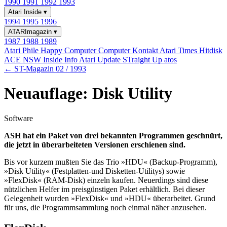
1990
1991
1992
1993
Atari Inside
▾
1994
1995
1996
ATARImagazin
▾
1987
1988
1989
Atari Phile
Happy Computer
Computer Kontakt
Atari Times
Hitdisk
ACE NSW Inside Info
Atari Update
STraight Up
atos
← ST-Magazin 02 / 1993
Neuauflage: Disk Utility
Software
ASH hat ein Paket von drei bekannten Programmen geschnürt,
die jetzt in überarbeiteten Versionen erschienen sind.
Bis vor kurzem mußten Sie das Trio »HDU« (Backup-Programm),
»Disk Utility« (Festplatten-und Disketten-Utilitys) sowie
»FlexDisk« (RAM-Disk) einzeln kaufen. Neuerdings sind diese
nützlichen Helfer im preisgünstigen Paket erhältlich. Bei dieser
Gelegenheit wurden »FlexDisk« und »HDU« überarbeitet. Grund
für uns, die Programmsammlung noch einmal näher anzusehen.