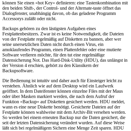
können Sie einen »hot Key« definieren: eine Tastenkombination mit
den beiden Shift-, der Control- und der Alternate-taste öffnet das
Dialogfenster, unabhängig davon, ob das geladene Programm
Accessorys zuläßt oder nicht.
Backups gehören zu den lästigsten Aufgaben eines
Festplattenbesitzers. Zwar ist es keine Notwendigkeit, die Dateien
von der Festplatte regelmäßig auf Disketten zu bannen, aber wer
seine unersetzlichen Daten nicht durch einen Virus, ein
amoklaufendes Programm, einen Plattenfehler oder eine mutierte
Software verlieren möchte, für den tut eine regelmäßige
Datensicherung Not. Das Hard-Disk-Utility (HDU), das unlängst in
der Version 4 erschien, gehört zu den Klassikern der
Backupsoftware.
Die Bedienung ist intuitiv und daher auch für Einsteiger leicht zu
verstehen. Ähnlich wie auf dem Desktop wird ein Laufwerk
geöffnet. In dem Dateifenster können einzelne Files mit der Maus
oder über Masken markiert werden, die nach dem Aufruf der
Funktion »Backup« auf Disketten gesichert werden. HDU meldet,
wann es eine neue Diskette benötigt. Gesicherte Dateien auf der
Festplatte können wahlweise mit dem Archiv-Bit versehen werden.
So werden bei einem erneuten Backup nur die Daten gesichert, die
seit der letzten Datensicherung verändert wurden. Auf diese Weise
läßt sich bei regelmäßigem Sichern eine Menge Zeit sparen. HDU