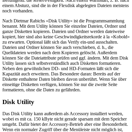
Beruhigend: die Reset-Festigkeit. Nach einem Warmstart, z. B. nach
einem Absturz, sind die in der Flexdisk abgelegten Dateien meistens
noch vorhanden.
Nach Dietmar Rabichs »Disk Utility« ist die Programmsammlung
benannt. Mit dem Utility können Sie einzelne Dateien, Ordner und
ganze Disketten kopieren. Dateien und Ordner werden dateiweise
kopiert, hier sind also keine Geschwindigkeitsrekorde ä la »Kobold«
zu erwarten. Optional läßt sich das Verify ein-und ausschalten.
Dateien und Ordner können Sie auch verschieben, d. h., die
Quelldateien werden nach dem Kopieren gelöscht. Außerdem
können Sie die Dateiattribute prüfen und ggf. ändern. Mit dem Disk
Utility lassen sich selbstverständlich auch Disketten formatieren.
Neben den gewöhnlichen DD- und HD-Formaten läßt sich die
Kapazität auch erweitern. Das Besondere daran: Bereits auf der
Diskette enthaltene Daten bleiben davon unberührt. Wenn Sie über
einseitige Disketten verfügen, können Sie nur die zweite Seite
formatieren, ohne die Daten zu gefährden.
Disk Utility
Das Disk Utility kann außerdem als Accessory installiert werden,
wobei es mit ca. 150 kByte nicht gerade sparsam mit dem Speicher
umgeht. Dafür bietet der Accessory-Betrieb aber eine Besonderheit.
Wenn ein normaler Zugriff über die Menüleiste nicht möglich ist,