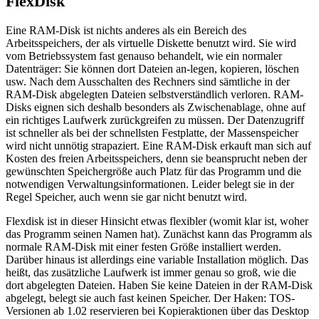
FlexDisk
Eine RAM-Disk ist nichts anderes als ein Bereich des
Arbeitsspeichers, der als virtuelle Diskette benutzt wird. Sie wird
vom Betriebssystem fast genauso behandelt, wie ein normaler
Datenträger: Sie können dort Dateien an-legen, kopieren, löschen
usw. Nach dem Ausschalten des Rechners sind sämtliche in der
RAM-Disk abgelegten Dateien selbstverständlich verloren. RAM-
Disks eignen sich deshalb besonders als Zwischenablage, ohne auf
ein richtiges Laufwerk zurückgreifen zu müssen. Der Datenzugriff
ist schneller als bei der schnellsten Festplatte, der Massenspeicher
wird nicht unnötig strapaziert. Eine RAM-Disk erkauft man sich auf
Kosten des freien Arbeitsspeichers, denn sie beansprucht neben der
gewünschten Speichergröße auch Platz für das Programm und die
notwendigen Verwaltungsinformationen. Leider belegt sie in der
Regel Speicher, auch wenn sie gar nicht benutzt wird.
Flexdisk ist in dieser Hinsicht etwas flexibler (womit klar ist, woher
das Programm seinen Namen hat). Zunächst kann das Programm als
normale RAM-Disk mit einer festen Größe installiert werden.
Darüber hinaus ist allerdings eine variable Installation möglich. Das
heißt, das zusätzliche Laufwerk ist immer genau so groß, wie die
dort abgelegten Dateien. Haben Sie keine Dateien in der RAM-Disk
abgelegt, belegt sie auch fast keinen Speicher. Der Haken: TOS-
Versionen ab 1.02 reservieren bei Kopieraktionen über das Desktop