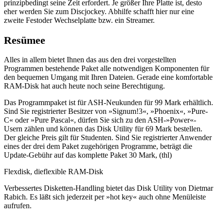
prinzipbedingt seine Zeit erfordert. Je größer Ihre Platte ist, desto
eher werden Sie zum Discjockey. Abhilfe schafft hier nur eine
zweite Festoder Wechselplatte bzw. ein Streamer.
Resümee
Alles in allem bietet Ihnen das aus den drei vorgestellten
Programmen bestehende Paket alle notwendigen Komponenten für
den bequemen Umgang mit Ihren Dateien. Gerade eine komfortable
RAM-Disk hat auch heute noch seine Berechtigung.
Das Programmpaket ist für ASH-Neukunden für 99 Mark erhältlich.
Sind Sie registrierter Besitzer von »Signum!3«, »Phoenix«, »Pure-
C« oder »Pure Pascal«, dürfen Sie sich zu den ASH-»Power«-
Usern zählen und können das Disk Utility für 69 Mark bestellen.
Der gleiche Preis gilt für Studenten. Sind Sie registrierter Anwender
eines der drei dem Paket zugehörigen Programme, beträgt die
Update-Gebühr auf das komplette Paket 30 Mark, (thl)
Flexdisk, dieflexible RAM-Disk
Verbessertes Disketten-Handling bietet das Disk Utility von Dietmar
Rabich. Es läßt sich jederzeit per »hot key« auch ohne Menüleiste
aufrufen.