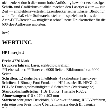
nicht zuletzt durch die enorm hohe Auflösung bzw. der erstklassigen
Schrift- und Grafikdruckqualität, machen den Laserjet 4 zum — zur
Zeit — empfehlenswertesten Laserdrucker seiner Klasse. Bleibt nur
zu hoffen, daß viele Softwarehersteller — speziell auch aus dem
Atari-DTP-Bereich — möglichst schnell neue Druckertreiber für die
600-dpi-Auflösung anbieten.
(uw)
WERTUNG
HP Laserjet 4
Preis:
4776 Mark
Druckverfahren:
Laser, elektrofotografisch
**Lebensdauer: **Toner ca. 6000 Seiten, Bildtrommel ca. 6000
Seiten
Schriften:
12 skalierbare Intellifonts, 4 skalierbare True-Type-
Schriften, 1 Bitmap-Font Emulation: HP LaserJet III, HPGL-2,
PCL-5e Druckgeschwindigkeit: 8 Seiten/min (Werksangabe)
Standardschnittstellen:
1 Bi-Tronics, 1 serielle RS232
Abmessungen:
416 x 279 x 403 mm
Stärken:
sehr gutes Druckbild, 600-dpi-Auflösung, RET-Verfahren,
sehr günstiger Preis, hohe Übertragungsrate durch Bi-Tronics-