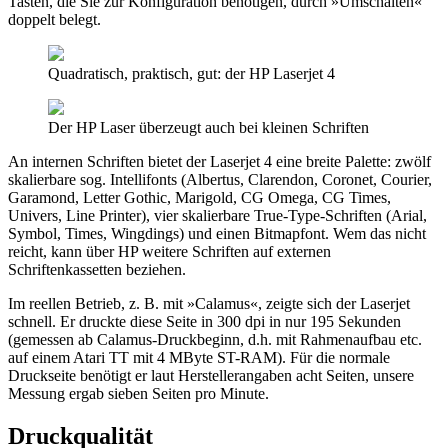
Tasten, die Sie zur Konfiguration benötigen, durch »Umschalten«
doppelt belegt.
Quadratisch, praktisch, gut: der HP Laserjet 4
Der HP Laser überzeugt auch bei kleinen Schriften
An internen Schriften bietet der Laserjet 4 eine breite Palette: zwölf
skalierbare sog. Intellifonts (Albertus, Clarendon, Coronet, Courier,
Garamond, Letter Gothic, Marigold, CG Omega, CG Times,
Univers, Line Printer), vier skalierbare True-Type-Schriften (Arial,
Symbol, Times, Wingdings) und einen Bitmapfont. Wem das nicht
reicht, kann über HP weitere Schriften auf externen
Schriftenkassetten beziehen.
Im reellen Betrieb, z. B. mit »Calamus«, zeigte sich der Laserjet
schnell. Er druckte diese Seite in 300 dpi in nur 195 Sekunden
(gemessen ab Calamus-Druckbeginn, d.h. mit Rahmenaufbau etc.
auf einem Atari TT mit 4 MByte ST-RAM). Für die normale
Druckseite benötigt er laut Herstellerangaben acht Seiten, unsere
Messung ergab sieben Seiten pro Minute.
Druckqualität