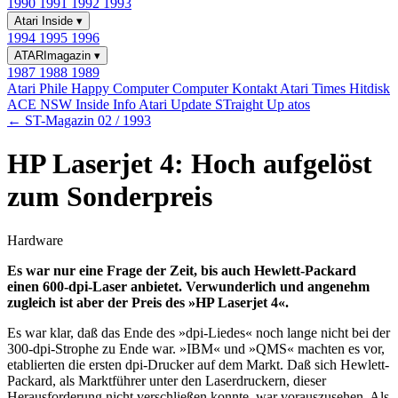
1990
1991
1992
1993
Atari Inside
▾
1994
1995
1996
ATARImagazin
▾
1987
1988
1989
Atari Phile
Happy Computer
Computer Kontakt
Atari Times
Hitdisk
ACE NSW Inside Info
Atari Update
STraight Up
atos
← ST-Magazin 02 / 1993
HP Laserjet 4: Hoch aufgelöst
zum Sonderpreis
Hardware
Es war nur eine Frage der Zeit, bis auch Hewlett-Packard
einen 600-dpi-Laser anbietet. Verwunderlich und angenehm
zugleich ist aber der Preis des »HP Laserjet 4«.
Es war klar, daß das Ende des »dpi-Liedes« noch lange nicht bei der
300-dpi-Strophe zu Ende war. »IBM« und »QMS« machten es vor,
etablierten die ersten dpi-Drucker auf dem Markt. Daß sich Hewlett-
Packard, als Marktführer unter den Laserdruckern, dieser
Herausforderung nicht verschließen konnte, war vorauszusehen. Als