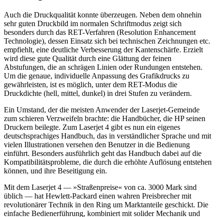
Auch die Druckqualität konnte überzeugen. Neben dem ohnehin
sehr guten Druckbild im normalen Schriftmodus zeigt sich
besonders durch das RET-Verfahren (Resolution Enhancement
Technologie), dessen Einsatz sich bei technischen Zeichnungen etc.
empfiehlt, eine deutliche Verbesserung der Kantenschärfe. Erzielt
wird diese gute Qualität durch eine Glättung der feinen
Abstufungen, die an schrägen Linien oder Rundungen entstehen.
Um die genaue, individuelle Anpassung des Grafikdrucks zu
gewährleisten, ist es möglich, unter dem RET-Modus die
Druckdichte (hell, mittel, dunkel) in drei Stufen zu verändern.
Ein Umstand, der die meisten Anwender der Laserjet-Gemeinde
zum schieren Verzweifeln brachte: die Handbücher, die HP seinen
Druckern beilegte. Zum Laserjet 4 gibt es nun ein eigenes
deutschsprachiges Handbuch, das in verständlicher Sprache und mit
vielen Illustrationen versehen den Benutzer in die Bedienung
einführt. Besonders ausführlich geht das Handbuch dabei auf die
Kompatibilitätsprobleme, die durch die erhöhte Auflösung entstehen
können, und ihre Beseitigung ein.
Mit dem Laserjet 4 — »Straßenpreise« von ca. 3000 Mark sind
üblich — hat Hewlett-Packard einen wahren Preisbrecher mit
revolutionärer Technik in den Ring um Marktanteile geschickt. Die
einfache Bedienerführung, kombiniert mit solider Mechanik und