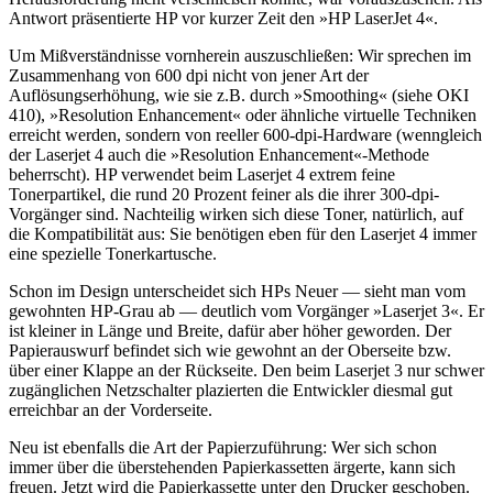
Antwort präsentierte HP vor kurzer Zeit den »HP LaserJet 4«.
Um Mißverständnisse vornherein auszuschließen: Wir sprechen im
Zusammenhang von 600 dpi nicht von jener Art der
Auflösungserhöhung, wie sie z.B. durch »Smoothing« (siehe OKI
410), »Resolution Enhancement« oder ähnliche virtuelle Techniken
erreicht werden, sondern von reeller 600-dpi-Hardware (wenngleich
der Laserjet 4 auch die »Resolution Enhancement«-Methode
beherrscht). HP verwendet beim Laserjet 4 extrem feine
Tonerpartikel, die rund 20 Prozent feiner als die ihrer 300-dpi-
Vorgänger sind. Nachteilig wirken sich diese Toner, natürlich, auf
die Kompatibilität aus: Sie benötigen eben für den Laserjet 4 immer
eine spezielle Tonerkartusche.
Schon im Design unterscheidet sich HPs Neuer — sieht man vom
gewohnten HP-Grau ab — deutlich vom Vorgänger »Laserjet 3«. Er
ist kleiner in Länge und Breite, dafür aber höher geworden. Der
Papierauswurf befindet sich wie gewohnt an der Oberseite bzw.
über einer Klappe an der Rückseite. Den beim Laserjet 3 nur schwer
zugänglichen Netzschalter plazierten die Entwickler diesmal gut
erreichbar an der Vorderseite.
Neu ist ebenfalls die Art der Papierzuführung: Wer sich schon
immer über die überstehenden Papierkassetten ärgerte, kann sich
freuen. Jetzt wird die Papierkassette unter den Drucker geschoben.