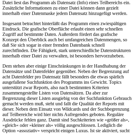
Datei liest das Programm als Datensatz (Info) eines Teilbereichs ein.
Zusätzliche Informationen zu einer Datei können dann gezielt
innerhalb einer Datenmaske jedem Datensatz hinzugefügt werden.
Insgesamt betrachtet hinterläßt das Programm einen zwiespältigen
Eindruck. Die grafische Oberfläche erlaubt einen sehr schnellen
Zugriff auf bestimmte Daten. Außerdem fördert das grafische
Konzept den Überblick auch bei umfangreichen Datenmengen, so
daß Sie sich sogar in einer fremden Datenbank schnell
zurechtfinden. Die Fähigkeit, stark unterschiedliche Datenstrukturen
innerhalb einer Datei zu verwalten, ist besonders hervorzuheben.
Dem stehen aber einige Einschränkungen in der Handhabung der
Datensätze und Datenfelder gegenüber. Neben der Begrenzung auf
acht Datenfelder pro Datensatz fällt besonders die etwas spärlich
ausgefallene Suchfunktion des Programms ins Gewicht. Topics
unterstützt zwar Reports, also nach bestimmten Kriterien
zusammengestellte Listen von Datensätzen. Da aber zur
Begrenzung dieser Listen ausgiebig von der Suchfunktion Gebrauch
gemacht werden muß, steht und fallt die Qualität der Reports mit
dieser. Neben dem Einsatz von Wildcards und der Suchbegrenzung
auf Teilbereiche wird hier nichts Aufregendes geboten. Reguläre
Ausdrücke fehlen ganz. Damit sind Suchkriterien wie »größer als«,
»gleich« oder »kleiner als« völlig ausgeschlossen. Lediglich die
Option »assoziativ« verspricht einigen Luxus. Ist sie aktiviert, sucht