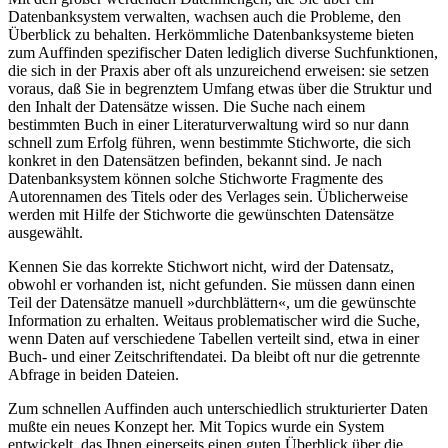
Datenbanksystem verwalten, wachsen auch die Probleme, den
Überblick zu behalten. Herkömmliche Datenbanksysteme bieten
zum Auffinden spezifischer Daten lediglich diverse Suchfunktionen,
die sich in der Praxis aber oft als unzureichend erweisen: sie setzen
voraus, daß Sie in begrenztem Umfang etwas über die Struktur und
den Inhalt der Datensätze wissen. Die Suche nach einem
bestimmten Buch in einer Literaturverwaltung wird so nur dann
schnell zum Erfolg führen, wenn bestimmte Stichworte, die sich
konkret in den Datensätzen befinden, bekannt sind. Je nach
Datenbanksystem können solche Stichworte Fragmente des
Autorennamen des Titels oder des Verlages sein. Üblicherweise
werden mit Hilfe der Stichworte die gewünschten Datensätze
ausgewählt.
Kennen Sie das korrekte Stichwort nicht, wird der Datensatz,
obwohl er vorhanden ist, nicht gefunden. Sie müssen dann einen
Teil der Datensätze manuell »durchblättern«, um die gewünschte
Information zu erhalten. Weitaus problematischer wird die Suche,
wenn Daten auf verschiedene Tabellen verteilt sind, etwa in einer
Buch- und einer Zeitschriftendatei. Da bleibt oft nur die getrennte
Abfrage in beiden Dateien.
Zum schnellen Auffinden auch unterschiedlich strukturierter Daten
mußte ein neues Konzept her. Mit Topics wurde ein System
entwickelt, das Ihnen einerseits einen guten Überblick über die