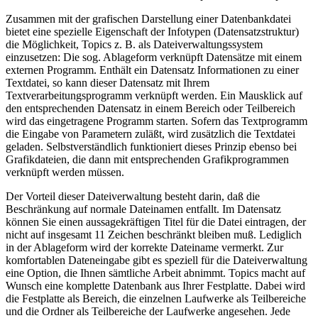
Zusammen mit der grafischen Darstellung einer Datenbankdatei
bietet eine spezielle Eigenschaft der Infotypen (Datensatzstruktur)
die Möglichkeit, Topics z. B. als Dateiverwaltungssystem
einzusetzen: Die sog. Ablageform verknüpft Datensätze mit einem
externen Programm. Enthält ein Datensatz Informationen zu einer
Textdatei, so kann dieser Datensatz mit Ihrem
Textverarbeitungsprogramm verknüpft werden. Ein Mausklick auf
den entsprechenden Datensatz in einem Bereich oder Teilbereich
wird das eingetragene Programm starten. Sofern das Textprogramm
die Eingabe von Parametern zuläßt, wird zusätzlich die Textdatei
geladen. Selbstverständlich funktioniert dieses Prinzip ebenso bei
Grafikdateien, die dann mit entsprechenden Grafikprogrammen
verknüpft werden müssen.
Der Vorteil dieser Dateiverwaltung besteht darin, daß die
Beschränkung auf normale Dateinamen entfallt. Im Datensatz
können Sie einen aussagekräftigen Titel für die Datei eintragen, der
nicht auf insgesamt 11 Zeichen beschränkt bleiben muß. Lediglich
in der Ablageform wird der korrekte Dateiname vermerkt. Zur
komfortablen Dateneingabe gibt es speziell für die Dateiverwaltung
eine Option, die Ihnen sämtliche Arbeit abnimmt. Topics macht auf
Wunsch eine komplette Datenbank aus Ihrer Festplatte. Dabei wird
die Festplatte als Bereich, die einzelnen Laufwerke als Teilbereiche
und die Ordner als Teilbereiche der Laufwerke angesehen. Jede