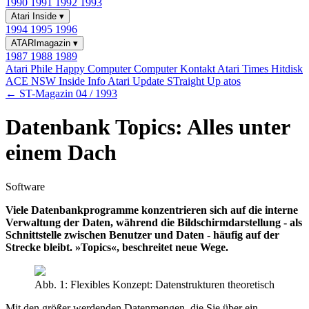
1990
1991
1992
1993
Atari Inside
▾
1994
1995
1996
ATARImagazin
▾
1987
1988
1989
Atari Phile
Happy Computer
Computer Kontakt
Atari Times
Hitdisk
ACE NSW Inside Info
Atari Update
STraight Up
atos
← ST-Magazin 04 / 1993
Datenbank Topics: Alles unter
einem Dach
Software
Viele Datenbankprogramme konzentrieren sich auf die interne
Verwaltung der Daten, während die Bildschirmdarstellung - als
Schnittstelle zwischen Benutzer und Daten - häufig auf der
Strecke bleibt. »Topics«, beschreitet neue Wege.
Abb. 1: Flexibles Konzept: Datenstrukturen theoretisch
Mit den größer werdenden Datenmengen, die Sie über ein