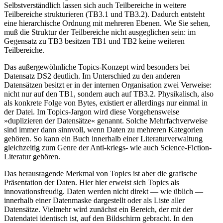
Selbstverständlich lassen sich auch Teilbereiche in weitere
Teilbereiche strukturieren (TB3.1 und TB3.2). Dadurch entsteht
eine hierarchische Ordnung mit mehreren Ebenen. Wie Sie sehen,
muß die Struktur der Teilbereiche nicht ausgeglichen sein: im
Gegensatz zu TB3 besitzen TB1 und TB2 keine weiteren
Teilbereiche.
Das außergewöhnliche Topics-Konzept wird besonders bei
Datensatz DS2 deutlich. Im Unterschied zu den anderen
Datensätzen besitzt er in der internen Organisation zwei Verweise:
nicht nur auf den TB1, sondern auch auf TB3.2. Physikalisch, also
als konkrete Folge von Bytes, existiert er allerdings nur einmal in
der Datei. Im Topics-Jargon wird diese Vorgehensweise
»duplizieren der Datensätze« genannt. Solche Mehrfachverweise
sind immer dann sinnvoll, wenn Daten zu mehreren Kategorien
gehören. So kann ein Buch innerhalb einer Literaturverwaltung
gleichzeitig zum Genre der Anti-kriegs- wie auch Science-Fiction-
Literatur gehören.
Das herausragende Merkmal von Topics ist aber die grafische
Präsentation der Daten. Hier hier erweist sich Topics als
innovationsfreudig. Daten werden nicht direkt — wie üblich —
innerhalb einer Datenmaske dargestellt oder als Liste aller
Datensätze. Vielmehr wird zunächst ein Bereich, der mit der
Datendatei identisch ist, auf den Bildschirm gebracht. In den