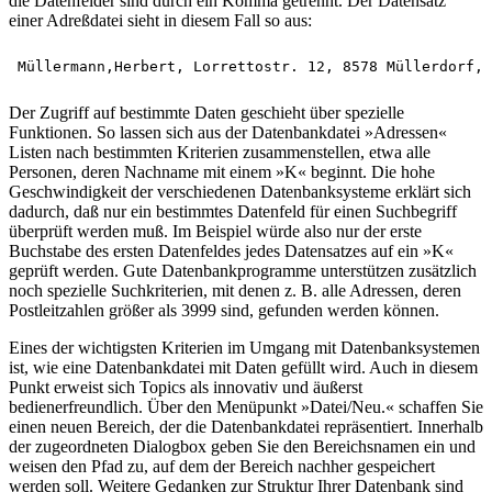
die Datenfelder sind durch ein Komma getrennt. Der Datensatz
einer Adreßdatei sieht in diesem Fall so aus:
Der Zugriff auf bestimmte Daten geschieht über spezielle
Funktionen. So lassen sich aus der Datenbankdatei »Adressen«
Listen nach bestimmten Kriterien zusammenstellen, etwa alle
Personen, deren Nachname mit einem »K« beginnt. Die hohe
Geschwindigkeit der verschiedenen Datenbanksysteme erklärt sich
dadurch, daß nur ein bestimmtes Datenfeld für einen Suchbegriff
überprüft werden muß. Im Beispiel würde also nur der erste
Buchstabe des ersten Datenfeldes jedes Datensatzes auf ein »K«
geprüft werden. Gute Datenbankprogramme unterstützen zusätzlich
noch spezielle Suchkriterien, mit denen z. B. alle Adressen, deren
Postleitzahlen größer als 3999 sind, gefunden werden können.
Eines der wichtigsten Kriterien im Umgang mit Datenbanksystemen
ist, wie eine Datenbankdatei mit Daten gefüllt wird. Auch in diesem
Punkt erweist sich Topics als innovativ und äußerst
bedienerfreundlich. Über den Menüpunkt »Datei/Neu.« schaffen Sie
einen neuen Bereich, der die Datenbankdatei repräsentiert. Innerhalb
der zugeordneten Dialogbox geben Sie den Bereichsnamen ein und
weisen den Pfad zu, auf dem der Bereich nachher gespeichert
werden soll. Weitere Gedanken zur Struktur Ihrer Datenbank sind