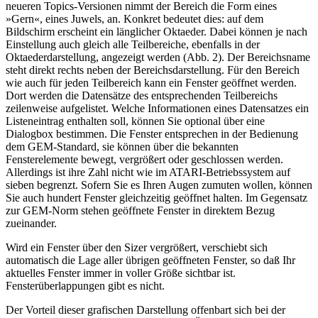
neueren Topics-Versionen nimmt der Bereich die Form eines
»Gern«, eines Juwels, an. Konkret bedeutet dies: auf dem
Bildschirm erscheint ein länglicher Oktaeder. Dabei können je nach
Einstellung auch gleich alle Teilbereiche, ebenfalls in der
Oktaederdarstellung, angezeigt werden (Abb. 2). Der Bereichsname
steht direkt rechts neben der Bereichsdarstellung. Für den Bereich
wie auch für jeden Teilbereich kann ein Fenster geöffnet werden.
Dort werden die Datensätze des entsprechenden Teilbereichs
zeilenweise aufgelistet. Welche Informationen eines Datensatzes ein
Listeneintrag enthalten soll, können Sie optional über eine
Dialogbox bestimmen. Die Fenster entsprechen in der Bedienung
dem GEM-Standard, sie können über die bekannten
Fensterelemente bewegt, vergrößert oder geschlossen werden.
Allerdings ist ihre Zahl nicht wie im ATARI-Betriebssystem auf
sieben begrenzt. Sofern Sie es Ihren Augen zumuten wollen, können
Sie auch hundert Fenster gleichzeitig geöffnet halten. Im Gegensatz
zur GEM-Norm stehen geöffnete Fenster in direktem Bezug
zueinander.
Wird ein Fenster über den Sizer vergrößert, verschiebt sich
automatisch die Lage aller übrigen geöffneten Fenster, so daß Ihr
aktuelles Fenster immer in voller Größe sichtbar ist.
Fensterüberlappungen gibt es nicht.
Der Vorteil dieser grafischen Darstellung offenbart sich bei der