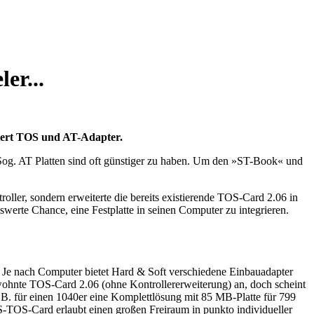
er...
niert TOS und AT-Adapter.
. Sog. AT Platten sind oft günstiger zu haben. Um den »ST-Book« und
ller, sondern erweiterte die bereits existierende TOS-Card 2.06 in
werte Chance, eine Festplatte in seinen Computer zu integrieren.
 Je nach Computer bietet Hard & Soft verschiedene Einbauadapter
 gewohnte TOS-Card 2.06 (ohne Kontrollererweiterung) an, doch scheint
z.B. für einen 1040er eine Komplettlösung mit 85 MB-Platte für 799
S-TOS-Card erlaubt einen großen Freiraum in punkto individueller