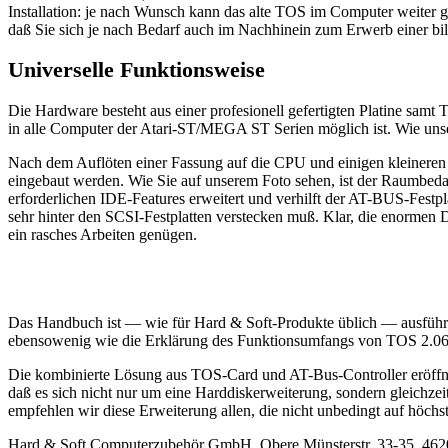
Installation: je nach Wunsch kann das alte TOS im Computer weiter 
daß Sie sich je nach Bedarf auch im Nachhinein zum Erwerb einer bi
Universelle Funktionsweise
Die Hardware besteht aus einer profesionell gefertigten Platine sam
in alle Computer der Atari-ST/MEGA ST Serien möglich ist. Wie unse
Nach dem Auflöten einer Fassung auf die CPU und einigen kleineren 
eingebaut werden. Wie Sie auf unserem Foto sehen, ist der Raumbedar
erforderlichen IDE-Features erweitert und verhilft der AT-BUS-Festpl
sehr hinter den SCSI-Festplatten verstecken muß. Klar, die enorme
ein rasches Arbeiten genügen.
Das Handbuch ist — wie für Hard & Soft-Produkte üblich — ausführl
ebensowenig wie die Erklärung des Funktionsumfangs von TOS 2.06 
Die kombinierte Lösung aus TOS-Card und AT-Bus-Controller eröffne
daß es sich nicht nur um eine Harddiskerweiterung, sondern gleichz
empfehlen wir diese Erweiterung allen, die nicht unbedingt auf höch
Hard & Soft Computerzubehör GmbH, Obere Münsterstr. 33-35, 462