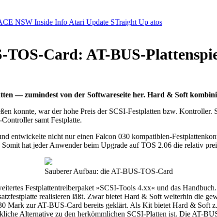
ACE NSW Inside Info
Atari Update
STraight Up
atos
-TOS-Card: AT-BUS-Plattenspiel
atten — zumindest von der Softwareseite her. Hard & Soft kombi
ießen konnte, war der hohe Preis der SCSI-Festplatten bzw. Kontroller
Controller samt Festplatte.
 entwickelte nicht nur einen Falcon 030 kompatiblen-Festplattenkontro
 Somit hat jeder Anwender beim Upgrade auf TOS 2.06 die relativ preis
Sauberer Aufbau: die AT-BUS-TOS-Card
tertes Festplattentreiberpaket »SCSI-Tools 4.xx« und das Handbuch.
usatzfestplatte realisieren läßt. Zwar bietet Hard & Soft weiterhin die
 30 Mark zur AT-BUS-Card bereits geklärt. Als Kit bietet Hard & Soft 
rkliche Alternative zu den herkömmlichen SCSI-Platten ist. Die AT-BU