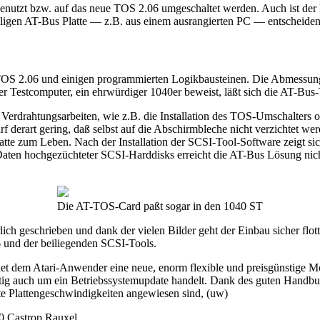
genutzt bzw. auf das neue TOS 2.06 umgeschaltet werden. Auch ist der 
lligen AT-Bus Platte — z.B. aus einem ausrangierten PC — entscheide
t TOS 2.06 und einigen programmierten Logikbausteinen. Die Abmessung
r Testcomputer, ein ehrwürdiger 1040er beweist, läßt sich die AT-Bus
Verdrahtungsarbeiten, wie z.B. die Installation des TOS-Umschalters 
f derart gering, daß selbst auf die Abschirmbleche nicht verzichtet we
atte zum Leben. Nach der Installation der SCSI-Tool-Software zeigt sic
n Daten hochgezüchteter SCSI-Harddisks erreicht die AT-Bus Lösung ni
Die AT-TOS-Card paßt sogar in den 1040 ST
ich geschrieben und dank der vielen Bilder geht der Einbau sicher f
und der beiliegenden SCSI-Tools.
t dem Atari-Anwender eine neue, enorm flexible und preisgünstige Mö
eitig auch um ein Betriebssystemupdate handelt. Dank des guten Handb
ste Plattengeschwindigkeiten angewiesen sind, (uw)
0 Castrop Rauxel