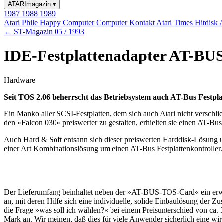
ATARImagazin
▾
1987
1988
1989
Atari Phile
Happy Computer
Computer Kontakt
Atari Times
Hitdisk
← ST-Magazin 05 / 1993
IDE-Festplattenadapter AT-BUS
Hardware
Seit TOS 2.06 beherrscht das Betriebsystem auch AT-Bus Festpl
Ein Manko aller SCSI-Festplatten, dem sich auch Atari nicht verschl
den »Falcon 030« preiswerter zu gestalten, erhielten sie einen AT-Bus-
Auch Hard & Soft entsann sich dieser preiswerten Harddisk-Lösung und
einer Art Kombinationslösung um einen AT-Bus Festplattenkontroller.
Der Lieferumfang beinhaltet neben der »AT-BUS-TOS-Card« ein erwei
an, mit deren Hilfe sich eine individuelle, solide Einbaulösung der Z
die Frage »was soll ich wählen?« bei einem Preisunterschied von ca.
Mark an. Wir meinen, daß dies für viele Anwender sicherlich eine wi