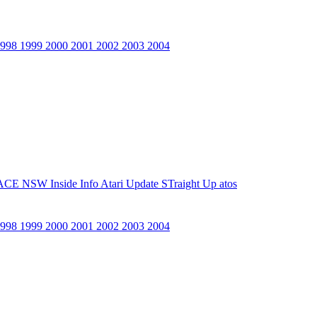
1998
1999
2000
2001
2002
2003
2004
ACE NSW Inside Info
Atari Update
STraight Up
atos
1998
1999
2000
2001
2002
2003
2004