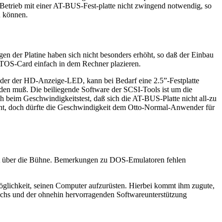
Betrieb mit einer AT-BUS-Fest-platte nicht zwingend notwendig, so
n können.
en der Platine haben sich nicht besonders erhöht, so daß der Einbau
-TOS-Card einfach in dem Rechner plazieren.
oder der HD-Anzeige-LED, kann bei Bedarf eine 2.5”-Festplatte
rden muß. Die beiliegende Software der SCSI-Tools ist um die
h beim Geschwindigkeitstest, daß sich die AT-BUS-Platte nicht all-zu
cht, doch dürfte die Geschwindigkeit dem Otto-Normal-Anwender für
lott über die Bühne. Bemerkungen zu DOS-Emulatoren fehlen
glichkeit, seinen Computer aufzurüsten. Hierbei kommt ihm zugute,
uchs und der ohnehin hervorragenden Softwareunterstützung