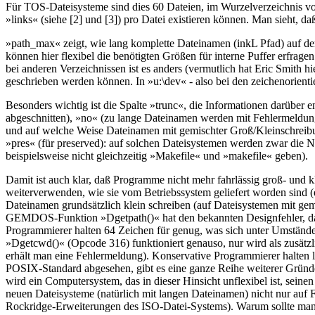
Für TOS-Dateisysteme sind dies 60 Dateien, im Wurzelverzeichnis von 
»links« (siehe [2] und [3]) pro Datei existieren können. Man sieht, d
»path_max« zeigt, wie lang komplette Dateinamen (inkL Pfad) auf 
können hier flexibel die benötigten Größen für interne Puffer erfra
bei anderen Verzeichnissen ist es anders (vermutlich hat Eric Smith 
geschrieben werden können. In »u:\dev« - also bei den zeichenorientier
Besonders wichtig ist die Spalte »trunc«, die Informationen darüber
abgeschnitten), »no« (zu lange Dateinamen werden mit Fehlermeldu
und auf welche Weise Dateinamen mit gemischter Groß/Kleinschreibu
»pres« (für preserved): auf solchen Dateisystemen werden zwar die N
beispielsweise nicht gleichzeitig »Makefile« und »makefile« geben).
Damit ist auch klar, daß Programme nicht mehr fahrlässig groß- und
weiterverwenden, wie sie vom Betriebssystem geliefert worden sind (es
Dateinamen grundsätzlich klein schreiben (auf Dateisystemen mit g
GEMDOS-Funktion »Dgetpath()« hat den bekannten Designfehler, daß 
Programmierer halten 64 Zeichen für genug, was sich unter Umständen
»Dgetcwd()« (Opcode 316) funktioniert genauso, nur wird als zusätz
erhält man eine Fehlermeldung). Konservative Programmierer halten l
POSIX-Standard abgesehen, gibt es eine ganze Reihe weiterer Gründe, 
wird ein Computersystem, das in dieser Hinsicht unflexibel ist, s
neuen Dateisysteme (natürlich mit langen Dateinamen) nicht nur au
Rockridge-Erweiterungen des ISO-Datei-Systems). Warum sollte man 