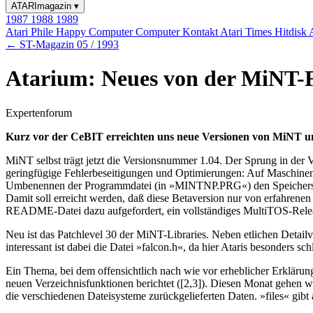
ATARImagazin
▾
1987
1988
1989
Atari Phile
Happy Computer
Computer Kontakt
Atari Times
Hitdisk
← ST-Magazin 05 / 1993
Atarium: Neues von der MiNT-
Expertenforum
Kurz vor der CeBIT erreichten uns neue Versionen von MiNT und
MiNT selbst trägt jetzt die Versionsnummer 1.04. Der Sprung in der 
geringfügige Fehlerbeseitigungen und Optimierungen: Auf Maschinen
Umbenennen der Programmdatei (in »MINTNP.PRG«) den Speicherschutz
Damit soll erreicht werden, daß diese Betaversion nur von erfahrenen 
README-Datei dazu aufgefordert, ein vollständiges MultiTOS-Release
Neu ist das Patchlevel 30 der MiNT-Libraries. Neben etlichen Detai
interessant ist dabei die Datei »falcon.h«, da hier Ataris besonder
Ein Thema, bei dem offensichtlich nach wie vor erheblicher Erklärung
neuen Verzeichnisfunktionen berichtet ([2,3]). Diesen Monat gehen wi
die verschiedenen Dateisysteme zurückgelieferten Daten. »files« gibt 