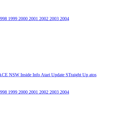
1998
1999
2000
2001
2002
2003
2004
ACE NSW Inside Info
Atari Update
STraight Up
atos
1998
1999
2000
2001
2002
2003
2004