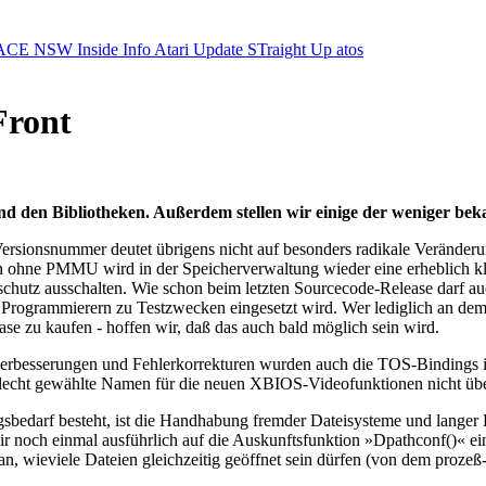
ACE NSW Inside Info
Atari Update
STraight Up
atos
Front
 den Bibliotheken. Außerdem stellen wir einige der weniger beka
Versionsnummer deutet übrigens nicht auf besonders radikale Veränder
 ohne PMMU wird in der Speicherverwaltung wieder eine erheblich kle
 ausschalten. Wie schon beim letzten Sourcecode-Release darf auch 
Programmierern zu Testzwecken eingesetzt wird. Wer lediglich an dem au
 zu kaufen - hoffen wir, daß das auch bald möglich sein wird.
lverbesserungen und Fehlerkorrekturen wurden auch die TOS-Bindings i
s schlecht gewählte Namen für die neuen XBIOS-Videofunktionen nicht ü
sbedarf besteht, ist die Handhabung fremder Dateisysteme und langer D
r noch einmal ausführlich auf die Auskunftsfunktion »Dpathconf()« ein
an, wieviele Dateien gleichzeitig geöffnet sein dürfen (von dem prozeß