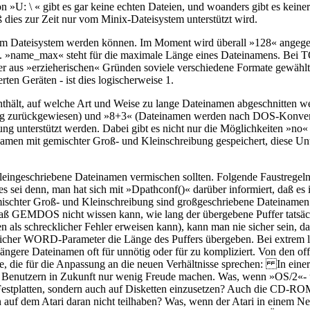
»U: \ « gibt es gar keine echten Dateien, und woanders gibt es keinerl
aß dies zur Zeit nur vom Minix-Dateisystem unterstützt wird.
dem Dateisystem werden können. Im Moment wird überall »128« angege
gen. »name_max« steht für die maximale Länge eines Dateinamens. Bei T
hier aus »erzieherischen« Gründen soviele verschiedene Formate gewähl
ten Geräten - ist dies logischerweise 1.
 enthält, auf welche Art und Weise zu lange Dateinamen abgeschnitten
ng zurückgewiesen) und »8+3« (Dateinamen werden nach DOS-Konventi
ng unterstützt werden. Dabei gibt es nicht nur die Möglichkeiten »no
amen mit gemischter Groß- und Kleinschreibung gespeichert, diese Unte
 kleingeschriebene Dateinamen vermischen sollten. Folgende Faustrege
 sei denn, man hat sich mit »Dpathconf()« darüber informiert, daß es i
emischter Groß- und Kleinschreibung sind großgeschriebene Dateinam
GEMDOS nicht wissen kann, wie lang der übergebene Puffer tatsächli
 als schrecklicher Fehler erweisen kann), kann man nie sicher sein, d
licher WORD-Parameter die Länge des Puffers übergeben. Bei extrem la
ängere Dateinamen oft für unnötig oder für zu kompliziert. Von den of
die für die Anpassung an die neuen Verhältnisse sprechen: In einer Ze
einen Benutzern in Zukunft nur wenig Freude machen. Was, wenn »OS/2
f Festplatten, sondern auch auf Disketten einzusetzen? Auch die CD-
auf dem Atari daran nicht teilhaben? Was, wenn der Atari in einem 