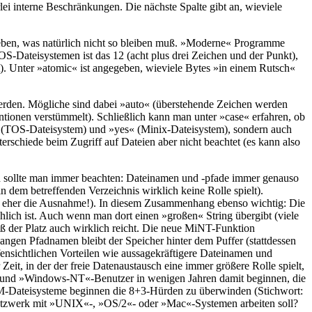
ei interne Beschränkungen. Die nächste Spalte gibt an, wieviele
ben, was natürlich nicht so bleiben muß. »Moderne« Programme
OS-Dateisystemen ist das 12 (acht plus drei Zeichen und der Punkt),
t). Unter »atomic« ist angegeben, wieviele Bytes »in einem Rutsch«
 werden. Mögliche sind dabei »auto« (überstehende Zeichen werden
onen verstümmelt). Schließlich kann man unter »case« erfahren, ob
« (TOS-Dateisystem) und »yes« (Minix-Dateisystem), sondern auch
rschiede beim Zugriff auf Dateien aber nicht beachtet (es kann also
ln sollte man immer beachten: Dateinamen und -pfade immer genauso
n dem betreffenden Verzeichnis wirklich keine Rolle spielt).
en eher die Ausnahme!). In diesem Zusammenhang ebenso wichtig: Die
ch ist. Auch wenn man dort einen »großen« String übergibt (viele
aß der Platz auch wirklich reicht. Die neue MiNT-Funktion
ngen Pfadnamen bleibt der Speicher hinter dem Puffer (stattdessen
fensichtlichen Vorteilen wie aussagekräftigere Dateinamen und
it, in der der freie Datenaustausch eine immer größere Rolle spielt,
«- und »Windows-NT«-Benutzer in wenigen Jahren damit beginnen, die
ROM-Dateisysteme beginnen die 8+3-Hürden zu überwinden (Stichwort:
Netzwerk mit »UNIX«-, »OS/2«- oder »Mac«-Systemen arbeiten soll?