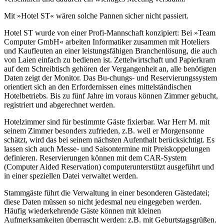
Mit »Hotel ST« wären solche Pannen sicher nicht passiert.
Hotel ST wurde von einer Profi-Mannschaft konzipiert: Bei »Team
Computer GmbH« arbeiten Informatiker zusammen mit Hoteliers
und Kaufleuten an einer leistungsfähigen Branchenlösung, die auch
von Laien einfach zu bedienen ist. Zettelwirtschaft und Papierkram
auf dem Schreibtisch gehören der Vergangenheit an, alle benötigten
Daten zeigt der Monitor. Das Bu-chungs- und Reservierungssystem
orientiert sich an den Erfordernissen eines mittelständischen
Hotelbetriebs. Bis zu fünf Jahre im voraus können Zimmer gebucht,
registriert und abgerechnet werden.
Hotelzimmer sind für bestimmte Gäste fixierbar. War Herr M. mit
seinem Zimmer besonders zufrieden, z.B. weil er Morgensonne
schätzt, wird das bei seinem nächsten Aufenthalt berücksichtigt. Es
lassen sich auch Messe- und Saisontermine mit Preiskoppelungen
definieren. Reservierungen können mit dem CAR-System
(Computer Aided Reservation) computerunterstützt ausgeführt und
in einer speziellen Datei verwaltet werden.
Stammgäste führt die Verwaltung in einer besonderen Gästedatei;
diese Daten müssen so nicht jedesmal neu eingegeben werden.
Häufig wiederkehrende Gäste können mit kleinen
Aufmerksamkeiten überrascht werden: z.B. mit Geburtstagsgrüßen.