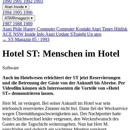
1990
1991
1992
1993
Atari Inside
▾
1994
1995
1996
ATARImagazin
▾
1987
1988
1989
Atari Phile
Happy Computer
Computer Kontakt
Atari Times
Hitdisk
ACE NSW Inside Info
Atari Update
STraight Up
atos
← ST-Magazin 05 / 1993
Hotel ST: Menschen im Hotel
Software
Auch im Hotelwesen erleichtert der ST jetzt Reservierungen
und die Betreuung der Gäste von der Ankunft bis Abreise. Per
Videofilm können sich Interessenten die Vorteile von »Hotel
ST« demonstrieren lassen.
Herr M. ist verärgert. Bei seiner Ankunft im Hotel war sein
telefonisch reserviertes Zimmer nicht frei. Dann fiel der Weckservice
wegen Übermittlungsschwierigkeiten aus. Der Nachtportier hatte
beim Schichtwechsel leider vergessen, den Weckrufwunsch des
Gastes an die Tagschicht weiterzugeben. Nun hat Herr M.
verschlafen und dadurch ein wichtiges Meeting versäumt.