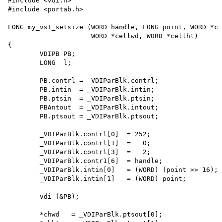
#include <vdi.h>

#include <portab.h>

LONG my_vst_setsize (WORD handle, LONG point, WORD *ch
                     WORD *cellwd, WORD *cellht)

{

	VDIPB PB;

	LONG  l;

	PB.contrl = _VDIParBlk.contrl;

	PB.intin  = _VDIParBlk.intin;

	PB.ptsin  = _VDIParBlk.ptsin;

	PBAntout  = _VDIParBlk.intout;

	PB.ptsout = _VDIParBlk.ptsout;

	_VDIParBlk.contrl[0]  = 252;

	_VDIParBlk.contrl[1]  =   0;

	_VDIParBlk.contrl[3]  =   2;

	_VDIParBlk.contr1[6]  = handle;

	_VDIParBlk.intin[0]   = (WORD) (point >> 16);

	_VDIParBlk.intin[1]   = (WORD) point;

	vdi (&PB);

	*chwd   = _VDIParBlk.ptsout[0];
