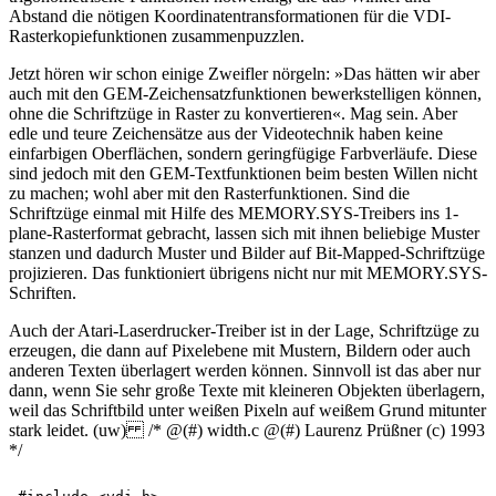
Abstand die nötigen Koordinatentransformationen für die VDI-
Rasterkopiefunktionen zusammenpuzzlen.
Jetzt hören wir schon einige Zweifler nörgeln: »Das hätten wir aber
auch mit den GEM-Zeichensatzfunktionen bewerkstelligen können,
ohne die Schriftzüge in Raster zu konvertieren«. Mag sein. Aber
edle und teure Zeichensätze aus der Videotechnik haben keine
einfarbigen Oberflächen, sondern geringfügige Farbverläufe. Diese
sind jedoch mit den GEM-Textfunktionen beim besten Willen nicht
zu machen; wohl aber mit den Rasterfunktionen. Sind die
Schriftzüge einmal mit Hilfe des MEMORY.SYS-Treibers ins 1-
plane-Rasterformat gebracht, lassen sich mit ihnen beliebige Muster
stanzen und dadurch Muster und Bilder auf Bit-Mapped-Schriftzüge
projizieren. Das funktioniert übrigens nicht nur mit MEMORY.SYS-
Schriften.
Auch der Atari-Laserdrucker-Treiber ist in der Lage, Schriftzüge zu
erzeugen, die dann auf Pixelebene mit Mustern, Bildern oder auch
anderen Texten überlagert werden können. Sinnvoll ist das aber nur
dann, wenn Sie sehr große Texte mit kleineren Objekten überlagern,
weil das Schriftbild unter weißen Pixeln auf weißem Grund mitunter
stark leidet. (uw) /* @(#) width.c @(#) Laurenz Prüßner (c) 1993
*/