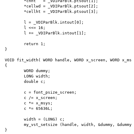
	*chht   = _VDIParBlk.ptsout[1];

	*cellwd = _VDIParBlk.ptsout[2];

	*cellht = _VDIParBlk.ptsout[3];

	l = _VDIParBlk.intout[0];

	l <<= 16;

	l += _VDIParBlk.intout[1];

	return 1;

}

VOID fit_width( WORD handle, WORD x_screen, WORD x_msy
{

	WORD dummy;

	LONG width;

	double c;

	c = font_psize_screen;

	c /= x_screen;

	c *= x_msys;

	c *= 65636L;

	width = (LONG) c;

	my_vst_setsize (handle, width, &dummy, &dummy, &dummy, &dummy);
