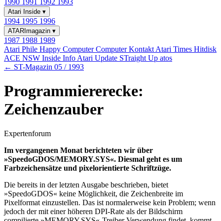
1990
1991
1992
1993
Atari Inside
▾
1994
1995
1996
ATARImagazin
▾
1987
1988
1989
Atari Phile
Happy Computer
Computer Kontakt
Atari Times
Hitdisk
ACE NSW Inside Info
Atari Update
STraight Up
atos
← ST-Magazin 05 / 1993
Programmiererecke:
Zeichenzauber
Expertenforum
Im vergangenen Monat berichteten wir über
»SpeedoGDOS/MEMORY.SYS«. Diesmal geht es um
Farbzeichensätze und pixelorientierte Schriftzüge.
Die bereits in der letzten Ausgabe beschrieben, bietet
»SpeedoGDOS« keine Möglichkeit, die Zeichenbreite im
Pixelformat einzustellen. Das ist normalerweise kein Problem; wenn
jedoch der mit einer höheren DPI-Rate als der Bildschirm
compilierte »MEMORY.SYS«-Treiber Verwendung findet, kommt