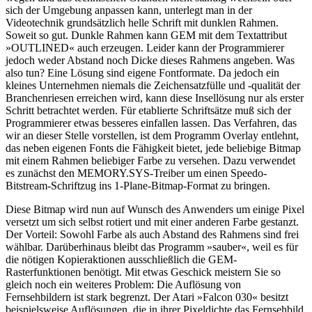
sich der Umgebung anpassen kann, unterlegt man in der
Videotechnik grundsätzlich helle Schrift mit dunklen Rahmen.
Soweit so gut. Dunkle Rahmen kann GEM mit dem Textattribut
»OUTLINED« auch erzeugen. Leider kann der Programmierer
jedoch weder Abstand noch Dicke dieses Rahmens angeben. Was
also tun? Eine Lösung sind eigene Fontformate. Da jedoch ein
kleines Unternehmen niemals die Zeichensatzfülle und -qualität der
Branchenriesen erreichen wird, kann diese Insellösung nur als erster
Schritt betrachtet werden. Für etablierte Schriftsätze muß sich der
Programmierer etwas besseres einfallen lassen. Das Verfahren, das
wir an dieser Stelle vorstellen, ist dem Programm Overlay entlehnt,
das neben eigenen Fonts die Fähigkeit bietet, jede beliebige Bitmap
mit einem Rahmen beliebiger Farbe zu versehen. Dazu verwendet
es zunächst den MEMORY.SYS-Treiber um einen Speedo-
Bitstream-Schriftzug ins 1-Plane-Bitmap-Format zu bringen.
Diese Bitmap wird nun auf Wunsch des Anwenders um einige Pixel
versetzt um sich selbst rotiert und mit einer anderen Farbe gestanzt.
Der Vorteil: Sowohl Farbe als auch Abstand des Rahmens sind frei
wählbar. Darüberhinaus bleibt das Programm »sauber«, weil es für
die nötigen Kopieraktionen ausschließlich die GEM-
Rasterfunktionen benötigt. Mit etwas Geschick meistern Sie so
gleich noch ein weiteres Problem: Die Auflösung von
Fernsehbildern ist stark begrenzt. Der Atari »Falcon 030« besitzt
beispielsweise Auflösungen, die in ihrer Pixeldichte das Fernsehbild