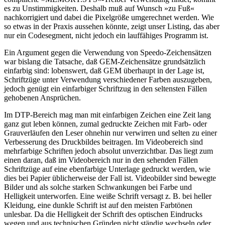
es zu Unstimmigkeiten. Deshalb muß auf Wunsch »zu Fuß«
nachkorrigiert und dabei die Pixelgröße umgerechnet werden. Wie
so etwas in der Praxis aussehen könnte, zeigt unser Listing, das aber
nur ein Codesegment, nicht jedoch ein lauffähiges Programm ist.
Ein Argument gegen die Verwendung von Speedo-Zeichensätzen
war bislang die Tatsache, daß GEM-Zeichensätze grundsätzlich
einfarbig sind: lobenswert, daß GEM überhaupt in der Lage ist,
Schriftzüge unter Verwendung verschiedener Farben auszugeben,
jedoch genügt ein einfarbiger Schriftzug in den seltensten Fällen
gehobenen Ansprüchen.
Im DTP-Bereich mag man mit einfarbigen Zeichen eine Zeit lang
ganz gut leben können, zumal gedruckte Zeichen mit Farb- oder
Grauverläufen den Leser ohnehin nur verwirren und selten zu einer
Verbesserung des Druckbildes beitragen. Im Videobereich sind
mehrfarbige Schriften jedoch absolut unverzichtbar. Das liegt zum
einen daran, daß im Videobereich nur in den sehenden Fällen
Schriftzüge auf eine ebenfarbige Unterlage gedruckt werden, wie
dies bei Papier üblicherweise der Fall ist. Videobilder sind bewegte
Bilder und als solche starken Schwankungen bei Farbe und
Helligkeit unterworfen. Eine weiße Schrift versagt z. B. bei heller
Kleidung, eine dunkle Schrift ist auf den meisten Farbtönen
unlesbar. Da die Helligkeit der Schrift des optischen Eindrucks
wegen und aus technischen Gründen nicht ständig wechseln oder