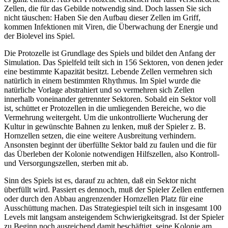
Zellen, die für das Gebilde notwendig sind. Doch lassen Sie sich
nicht täuschen: Haben Sie den Aufbau dieser Zellen im Griff,
kommen Infektionen mit Viren, die Überwachung der Energie und
der Biolevel ins Spiel.
Die Protozelle ist Grundlage des Spiels und bildet den Anfang der
Simulation. Das Spielfeld teilt sich in 156 Sektoren, von denen jeder
eine bestimmte Kapazität besitzt. Lebende Zellen vermehren sich
natürlich in einem bestimmten Rhythmus. Im Spiel wurde die
natürliche Vorlage abstrahiert und so vermehren sich Zellen
innerhalb voneinander getrennter Sektoren. Sobald ein Sektor voll
ist, schüttet er Protozellen in die umliegenden Bereiche, wo die
Vermehrung weitergeht. Um die unkontrollierte Wucherung der
Kultur in gewünschte Bahnen zu lenken, muß der Spieler z. B.
Hornzellen setzen, die eine weitere Ausbreitung verhindern.
Ansonsten beginnt der überfüllte Sektor bald zu faulen und die für
das Überleben der Kolonie notwendigen Hilfszellen, also Kontroll-
und Versorgungszellen, sterben mit ab.
Sinn des Spiels ist es, darauf zu achten, daß ein Sektor nicht
überfüllt wird. Passiert es dennoch, muß der Spieler Zellen entfernen
oder durch den Abbau angrenzender Hornzellen Platz für eine
Ausschüttung machen. Das Strategiespiel teilt sich in insgesamt 100
Levels mit langsam ansteigendem Schwierigkeitsgrad. Ist der Spieler
zu Beginn noch ausreichend damit beschäftigt, seine Kolonie am