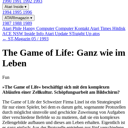
1990
1991
1992
1993
Atari Inside
▾
1994
1995
1996
ATARImagazin
▾
1987
1988
1989
Atari Phile
Happy Computer
Computer Kontakt
Atari Times
Hitdisk
ACE NSW Inside Info
Atari Update
STraight Up
atos
← ST-Magazin 05 / 1993
The Game of Life: Ganz wie im
Leben
Fun
»The Game of Life« beschäftigt sich mit den komplexen
Abläufen einer Zellkultur. Schöpfungsarbeit am Bildschirm?
The Game of Life der Schweizer Firma Linel ist ein Strategiespiel
für nur einen Spieler, bei dem es darum geht, sogenannte Protozellen
durch möglichst sinnvolle und geschickte Zuweisung von Aufgaben
über verschiedene Befehle so zu mutieren, daß sie ein komplexes
Zellengebilde aufbauen und dieses am Leben erhalten. Eigentlich ist
es ganz einfach: Aus der Protozelle entstehen nur fünf verschiedene