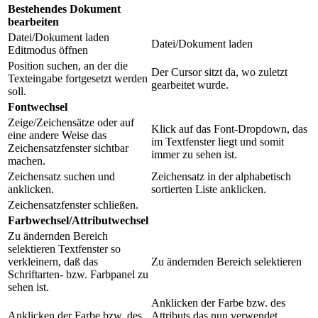
Bestehendes Dokument
bearbeiten
Datei/Dokument laden
Datei/Dokument laden
Editmodus öffnen
Position suchen, an der die
Der Cursor sitzt da, wo zuletzt
Texteingabe fortgesetzt werden
gearbeitet wurde.
soll.
Fontwechsel
Zeige/Zeichensätze oder auf
Klick auf das Font-Dropdown, das
eine andere Weise das
im Textfenster liegt und somit
Zeichensatzfenster sichtbar
immer zu sehen ist.
machen.
Zeichensatz suchen und
Zeichensatz in der alphabetisch
anklicken.
sortierten Liste anklicken.
Zeichensatzfenster schließen.
Farbwechsel/Attributwechsel
Zu ändernden Bereich
selektieren Textfenster so
verkleinern, daß das
Zu ändernden Bereich selektieren
Schriftarten- bzw. Farbpanel zu
sehen ist.
Anklicken der Farbe bzw. des
Anklicken der Farbe bzw. des
Attributs das nun verwendet