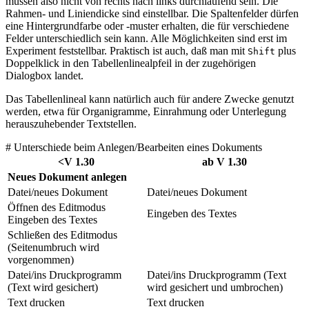
müssen also nicht von rechts nach links durchlaufend sein. Die
Rahmen- und Liniendicke sind einstellbar. Die Spaltenfelder dürfen
eine Hintergrundfarbe oder -muster erhalten, die für verschiedene
Felder unterschiedlich sein kann. Alle Möglichkeiten sind erst im
Experiment feststellbar. Praktisch ist auch, daß man mit
plus
Shift
Doppelklick in den Tabellenlinealpfeil in der zugehörigen
Dialogbox landet.
Das Tabellenlineal kann natürlich auch für andere Zwecke genutzt
werden, etwa für Organigramme, Einrahmung oder Unterlegung
herauszuhebender Textstellen.
# Unterschiede beim Anlegen/Bearbeiten eines Dokuments
<V 1.30
ab V 1.30
Neues Dokument anlegen
Datei/neues Dokument
Datei/neues Dokument
Öffnen des Editmodus
Eingeben des Textes
Eingeben des Textes
Schließen des Editmodus
(Seitenumbruch wird
vorgenommen)
Datei/ins Druckprogramm
Datei/ins Druckprogramm (Text
(Text wird gesichert)
wird gesichert und umbrochen)
Text drucken
Text drucken