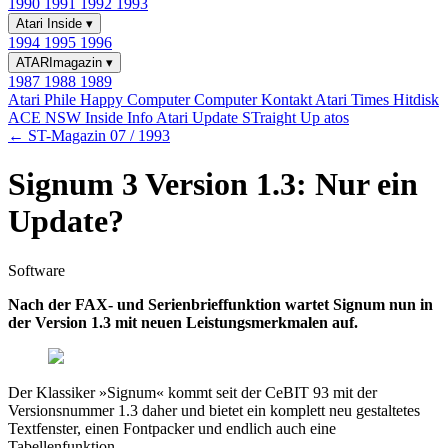
1990
1991
1992
1993
Atari Inside
▾
1994
1995
1996
ATARImagazin
▾
1987
1988
1989
Atari Phile
Happy Computer
Computer Kontakt
Atari Times
Hitdisk
ACE NSW Inside Info
Atari Update
STraight Up
atos
← ST-Magazin 07 / 1993
Signum 3 Version 1.3: Nur ein
Update?
Software
Nach der FAX- und Serienbrieffunktion wartet Signum nun in
der Version 1.3 mit neuen Leistungsmerkmalen auf.
Der Klassiker »Signum« kommt seit der CeBIT 93 mit der
Versionsnummer 1.3 daher und bietet ein komplett neu gestaltetes
Textfenster, einen Fontpacker und endlich auch eine
Tabellenfunktion.