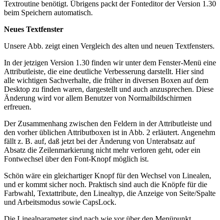
Textroutine benötigt. Übrigens packt der Fonteditor der Version 1.30
beim Speichern automatisch.
Neues Textfenster
Unsere Abb. zeigt einen Vergleich des alten und neuen Textfensters.
In der jetzigen Version 1.30 finden wir unter dem Fenster-Menü eine
Attributleiste, die eine deutliche Verbesserung darstellt. Hier sind
alle wichtigen Sachverhalte, die früher in diversen Boxen auf dem
Desktop zu finden waren, dargestellt und auch anzusprechen. Diese
Änderung wird vor allem Benutzer von Normalbildschirmen
erfreuen.
Der Zusammenhang zwischen den Feldern in der Attributleiste und
den vorher üblichen Attributboxen ist in Abb. 2 erläutert. Angenehm
fällt z. B. auf, daß jetzt bei der Änderung von Unterabsatz auf
Absatz die Zeilenmarkierung nicht mehr verloren geht, oder ein
Fontwechsel über den Font-Knopf möglich ist.
Schön wäre ein gleichartiger Knopf für den Wechsel von Linealen,
und er kommt sicher noch. Praktisch sind auch die Knöpfe für die
Farbwahl, Textattribute, den Linealtyp, die Anzeige von Seite/Spalte
und Arbeitsmodus sowie CapsLock.
Die Linealparameter sind nach wie vor über den Menüpunkt