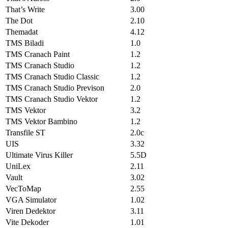
That’s Write
3.00
The Dot
2.10
Themadat
4.12
TMS Biladi
1.0
TMS Cranach Paint
1.2
TMS Cranach Studio
1.2
TMS Cranach Studio Classic
1.2
TMS Cranach Studio Previson
2.0
TMS Cranach Studio Vektor
1.2
TMS Vektor
3.2
TMS Vektor Bambino
1.2
Transfile ST
2.0c
UIS
3.32
Ultimate Virus Killer
5.5D
UniLex
2.11
Vault
3.02
VecToMap
2.55
VGA Simulator
1.02
Viren Dedektor
3.11
Vite Dekoder
1.01