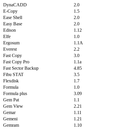
DynaCADD
2.0
E-Copy
1.5
Ease Shell
2.0
Easy Base
2.0
Edison
1.12
Elfe
1.0
Ergosum
1.1A
Everest
2.2
Fast Copy
3.0
Fast Copy Pro
1.1a
Fast Sector Backup
4.85
Fibu STAT
3.5
Flexdisk
1.7
Formula
1.0
Formula plus
3.09
Gem Pat
1.1
Gem View
2.21
Gemar
1.11
Gemeni
1.21
Gemram
1.10