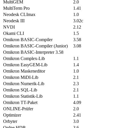
MultiGEM
2.0
MultiTerm Pro
1.41
Neodesk CLImax
1.0
Neodesk III
3.02c
NVDI
2.12
Okami CLI
1.5
Omikron BASIC-Compiler
3.58
Omikron BASIC-Compiler (Junior)
3.08
Omikron BASIC-Interpreter 3.58
Omikron Complex-Lib
1.1
Omikron EasyGEM-Lib
1.4
Omikron Maskeneditor
1.0
Omikron MiDI-Lib
2.1
Omikron Numerik-Lib
2.3
Omikron SQL-Lib
2.1
Omikron Statistik-Lib
1.1
Omikron TT-Paket
4.09
ONLINE-Prüfer
2.0
Optimizer
2.41
Orbyter
3.0
Ordne HDB
3.6