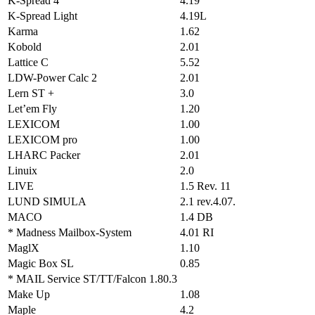
K-Spread 4
4.19
K-Spread Light
4.19L
Karma
1.62
Kobold
2.01
Lattice C
5.52
LDW-Power Calc 2
2.01
Lern ST +
3.0
Let’em Fly
1.20
LEXICOM
1.00
LEXICOM pro
1.00
LHARC Packer
2.01
Linuix
2.0
LIVE
1.5 Rev. 11
LUND SIMULA
2.1 rev.4.07.
MACO
1.4 DB
* Madness Mailbox-System
4.01 RI
MaglX
1.10
Magic Box SL
0.85
* MAIL Service ST/TT/Falcon 1.80.3
Make Up
1.08
Maple
4.2