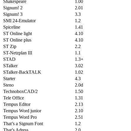
Shakespeare
1.00
Signum! 2
2.01
Signum! 3
3.3
SMI 24-Emulator
1.2
Spiceline
1.41
ST Online light
4.10
ST Online plus
4.10
ST Zip
2.2
ST-Netzplan III
1.1
STAD
1.3+
STalker
3.02
STalker-BackTALK
1.02
Starter
4.3
Steno
2.0d
TechnoboxCAD/2
1.50
Tele Office
1.31
Tempus Editor
2.13
Tempus Word junior
2.10
Tempus Word Pro
2.51
That’s a Signum Font
1.2
That’s Adress
2.0