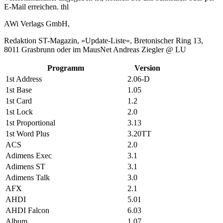
E-Mail erreichen. thl
AWi Verlags GmbH,
Redaktion ST-Magazin, »Update-Liste«, Bretonischer Ring 13,
8011 Grasbrunn oder im MausNet Andreas Ziegler @ LU
Programm
Version
1st Address
2.06-D
1st Base
1.05
1st Card
1.2
1st Lock
2.0
1st Proportional
3.13
1st Word Plus
3.20TT
ACS
2.0
Adimens Exec
3.1
Adimens ST
3.1
Adimens Talk
3.0
AFX
2.1
AHDI
5.01
AHDI Falcon
6.03
Album
1.07