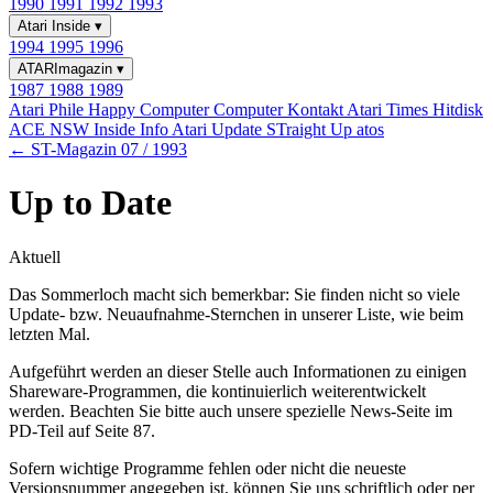
1990
1991
1992
1993
Atari Inside
▾
1994
1995
1996
ATARImagazin
▾
1987
1988
1989
Atari Phile
Happy Computer
Computer Kontakt
Atari Times
Hitdisk
ACE NSW Inside Info
Atari Update
STraight Up
atos
← ST-Magazin 07 / 1993
Up to Date
Aktuell
Das Sommerloch macht sich bemerkbar: Sie finden nicht so viele
Update- bzw. Neuaufnahme-Sternchen in unserer Liste, wie beim
letzten Mal.
Aufgeführt werden an dieser Stelle auch Informationen zu einigen
Shareware-Programmen, die kontinuierlich weiterentwickelt
werden. Beachten Sie bitte auch unsere spezielle News-Seite im
PD-Teil auf Seite 87.
Sofern wichtige Programme fehlen oder nicht die neueste
Versionsnummer angegeben ist, können Sie uns schriftlich oder per