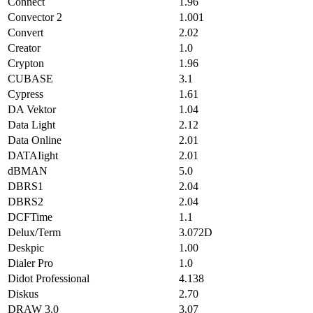
Connect
1.96
Convector 2
1.001
Convert
2.02
Creator
1.0
Crypton
1.96
CUBASE
3.1
Cypress
1.61
DA Vektor
1.04
Data Light
2.12
Data Online
2.01
DATAIight
2.01
dBMAN
5.0
DBRS1
2.04
DBRS2
2.04
DCFTime
1.1
Delux/Term
3.072D
Deskpic
1.00
Dialer Pro
1.0
Didot Professional
4.138
Diskus
2.70
DRAW 3.0
3.07