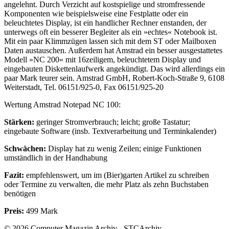
angelehnt. Durch Verzicht auf kostspielige und stromfressende
Komponenten wie beispielsweise eine Festplatte oder ein
beleuchtetes Display, ist ein handlicher Rechner enstanden, der
unterwegs oft ein besserer Begleiter als ein »echtes« Notebook ist.
Mit ein paar Klimmzügen lassen sich mit dem ST oder Mailboxen
Daten austauschen. Außerdem hat Amstrad ein besser ausgestattetes
Modell »NC 200« mit 16zeiligem, beleuchtetem Display und
eingebauten Diskettenlaufwerk angekündigt. Das wird allerdings ein
paar Mark teurer sein. Amstrad GmbH, Robert-Koch-Straße 9, 6108
Weiterstadt, Tel. 06151/925-0, Fax 06151/925-20
Wertung Amstrad Notepad NC 100:
Stärken:
geringer Stromverbrauch; leicht; große Tastatur;
eingebaute Software (insb. Textverarbeitung und Terminkalender)
Schwächen:
Display hat zu wenig Zeilen; einige Funktionen
umständlich in der Handhabung
Fazit:
empfehlenswert, um im (Bier)garten Artikel zu schreiben
oder Termine zu verwalten, die mehr Platz als zehn Buchstaben
benötigen
Preis:
499 Mark
© 2026 Computer Magazin Archiv - STCArchiv