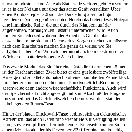
zumal mindestens eine Zeile als Statuszeile verlorengeht. Außerdem
ist es in der Neigung nur über das ganze Gerät verstellbar. Über
einen Kontrastregler läßt sich die Darstellung aber noch gut
regulieren. Doch gegenüber echten Notebooks bietet dieses Notepad
eine himmlische Ruhe, die nur durch das Klappern auf der
angenehmen, normalgroßen Tastatur unterbrochen wird. Auch
können Sie jederzeit während der Arbeit das Gerät einfach
ausschalten, ohne sich um Datenverlust Sorgen machen zu müssen:
nach dem Einschalten machen Sie genau da weiter, wo Sie
aufgehört haben. Auf Wunsch übernimmt auch ein elektronischer
Wächter das batterieschonende Ausschalten.
Das zweite Modul, das Sie über eine Taste direkt erreichen können,
ist der Taschenrechner. Zwar bietet er eine gut lesbare zwölfstellige
Anzeige und schaltet automatisch auf einen simulierten Zehnerblock
um, aber er kann noch nicht einmal Punktvor-Strich-Rechnung
geschweige denn andere wissenschaftliche Funktionen. Auch wird
der Speicherinhalt nicht angezeigt und zum Abschluß der Eingabe
muß unbedingt das Gleichheitszeichen benutzt werden, statt der
naheliegenden Return-Taste.
Hinter der blauen Direktwahl-Taste verbirgt sich ein elektronisches
Adreßbuch, das auch Daten für Serienbriefe zur Verfügung stellen
kann, sowie ein pfiffiger Terminkalender. Einerseits können Sie in
einem Monatskalender bis Dezember 2099 Termine und beliebig