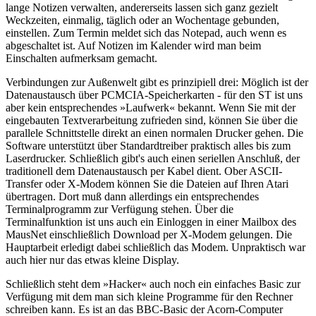
lange Notizen verwalten, andererseits lassen sich ganz gezielt
Weckzeiten, einmalig, täglich oder an Wochentage gebunden,
einstellen. Zum Termin meldet sich das Notepad, auch wenn es
abgeschaltet ist. Auf Notizen im Kalender wird man beim
Einschalten aufmerksam gemacht.
Verbindungen zur Außenwelt gibt es prinzipiell drei: Möglich ist der
Datenaustausch über PCMCIA-Speicherkarten - für den ST ist uns
aber kein entsprechendes »Laufwerk« bekannt. Wenn Sie mit der
eingebauten Textverarbeitung zufrieden sind, können Sie über die
parallele Schnittstelle direkt an einen normalen Drucker gehen. Die
Software unterstützt über Standardtreiber praktisch alles bis zum
Laserdrucker. Schließlich gibt's auch einen seriellen Anschluß, der
traditionell dem Datenaustausch per Kabel dient. Ober ASCII-
Transfer oder X-Modem können Sie die Dateien auf Ihren Atari
übertragen. Dort muß dann allerdings ein entsprechendes
Terminalprogramm zur Verfügung stehen. Über die
Terminalfunktion ist uns auch ein Einloggen in einer Mailbox des
MausNet einschließlich Download per X-Modem gelungen. Die
Hauptarbeit erledigt dabei schließlich das Modem. Unpraktisch war
auch hier nur das etwas kleine Display.
Schließlich steht dem »Hacker« auch noch ein einfaches Basic zur
Verfügung mit dem man sich kleine Programme für den Rechner
schreiben kann. Es ist an das BBC-Basic der Acorn-Computer