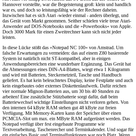
Hannover vorstellte, war die Begeisterung groß: klein und handlich
war es, und doch so leistungsfähig wie der Rechner daheim.
Inzwischen hat es sich Atari -wieder einmal - anders überlegt, und
das Gerät vom Markt genommen. Seither schielen viele treue Atari-
Anwender auf DOS-Notebooks und die »Powerbooks« von Apple.
Doch 3000 Mark für einen Zweitrechner kann sich nicht jeder
leisten.
In diese Lücke stößt das »Notepad NC 100« von Amstrad. Um
falsche Erwartungen zu vermeiden: das auf einem Z80 basierende
System ist natürlich nicht ST-kompatibel, aber in einigen
Anwendungsbereichen eine wunderbare Ergänzung. Das Gerät hat
die Abmessungen eines DIN-A4-Blattes, wiegt etwa 1 Kilogramm
und wird mit Batterien, Steckernetzteil, Tasche und Handbuch
geliefert. Es hat kein beleuchtetes Display, keine Festplatte und auch
kein eingebautes oder externes Diskettenlaufwerk. Dafür reichen
vier normale Mignon-Batterien aus, um 30 bis 40 Stunden zu
arbeiten! Eine zusätzliche Stützbatterie sorgt dafür, daß beim
Batteriewechsel wichtige Einstellungen nicht verloren gehen. Von
den internen 64 kByte RAM stehen gut 48 kByte zur freien
Verfügung. Mit Memory-Karten kann der Speicher über einen
PCMCIA-Slot um max. ein MByte RAM aufgerüstet werden. Das
Notepad verfügt über fest eingebaute Programme wie
Textverarbeitung, Taschenrecher und Terminkalender. Und sogar für
ein einfaches Basic und Terminalfunktionen war noch Platz. Wenn