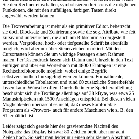
Sie den Rechner einschalten, symbolisieren drei Icons die möglichen
Funktionen, die mit den auffälligen, farbigen Tasten direkt
angewählt werden können.
Die Textverarbeitung ist mehr als ein primitiver Editor, beherrscht
sie doch Blocksatz und Zentrierung sowie die sog. Attribute wie fett,
kursiv und unterstrichen, die auch am Bildschirm so dargestellt
werden. Vergrößerte, hoch- oder tiefgestellte Schrift ist ebenfalls
möglich, wird aber nur über Steuerzeichen markiert. Mit den
Cursortasten können Sie um wichtige Passagen einen Rahmen
malen. Per Tastendruck lassen sich Datum und Uhrzeit in den Text
einfügen und über ein Wörterbuch mit 48000 Einträgen ist eine
Rechtschreibkontrolle möglich, wobei einige Begriffe
selbstverständlich hinzugefügt werden können. Formatlineale,
unterschiedliche Tabulatoren und rund 60 zusätzliche Steuerbefehle
lassen kaum Wünsche offen. Durch die interne Speicheraufteilung
beschränkt sich die Textlänge allerdings auf 38 kByte, was etwa 25
Manuskriptseiten mit 1500 Anschlägen entspricht. Bei diesen vielen
Möglichkeiten überrascht es nicht, daß dieses komfortable
Programm als »Prowort« auch für andere Maschinen wie z. B. den
ST erhältlich ist.
Leider zeigt sich gerade hier der gravierendste Nachteil des
Notepads: das Display ist zwar 80 Zeichen breit, aber nur acht
Zeilen hoch. So sieht man leider nur einen sehr kleinen Abschnitt,