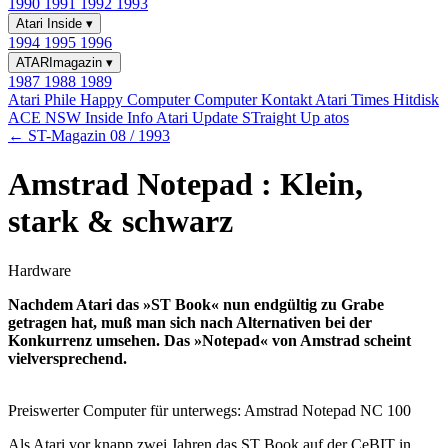
1990
1991
1992
1993
Atari Inside
▾
1994
1995
1996
ATARImagazin
▾
1987
1988
1989
Atari Phile
Happy Computer
Computer Kontakt
Atari Times
Hitdisk
ACE NSW Inside Info
Atari Update
STraight Up
atos
← ST-Magazin 08 / 1993
Amstrad Notepad : Klein,
stark & schwarz
Hardware
Nachdem Atari das »ST Book« nun endgültig zu Grabe
getragen hat, muß man sich nach Alternativen bei der
Konkurrenz umsehen. Das »Notepad« von Amstrad scheint
vielversprechend.
Preiswerter Computer für unterwegs: Amstrad Notepad NC 100
Als Atari vor knapp zwei Jahren das ST Book auf der CeBIT in