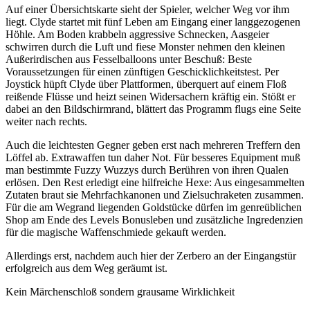
Auf einer Übersichtskarte sieht der Spieler, welcher Weg vor ihm
liegt. Clyde startet mit fünf Leben am Eingang einer langgezogenen
Höhle. Am Boden krabbeln aggressive Schnecken, Aasgeier
schwirren durch die Luft und fiese Monster nehmen den kleinen
Außerirdischen aus Fesselballoons unter Beschuß: Beste
Voraussetzungen für einen zünftigen Geschicklichkeitstest. Per
Joystick hüpft Clyde über Plattformen, überquert auf einem Floß
reißende Flüsse und heizt seinen Widersachern kräftig ein. Stößt er
dabei an den Bildschirmrand, blättert das Programm flugs eine Seite
weiter nach rechts.
Auch die leichtesten Gegner geben erst nach mehreren Treffern den
Löffel ab. Extrawaffen tun daher Not. Für besseres Equipment muß
man bestimmte Fuzzy Wuzzys durch Berühren von ihren Qualen
erlösen. Den Rest erledigt eine hilfreiche Hexe: Aus eingesammelten
Zutaten braut sie Mehrfachkanonen und Zielsuchraketen zusammen.
Für die am Wegrand liegenden Goldstücke dürfen im genreüblichen
Shop am Ende des Levels Bonusleben und zusätzliche Ingredenzien
für die magische Waffenschmiede gekauft werden.
Allerdings erst, nachdem auch hier der Zerbero an der Eingangstür
erfolgreich aus dem Weg geräumt ist.
Kein Märchenschloß sondern grausame Wirklichkeit