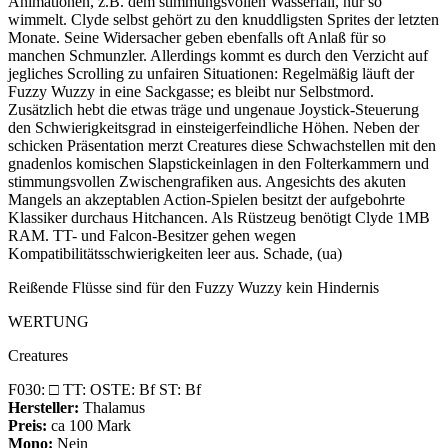
Animationen, z.B. dem stimmungsvollen Wasserfall, nur so
wimmelt. Clyde selbst gehört zu den knuddligsten Sprites der letzten
Monate. Seine Widersacher geben ebenfalls oft Anlaß für so
manchen Schmunzler. Allerdings kommt es durch den Verzicht auf
jegliches Scrolling zu unfairen Situationen: Regelmäßig läuft der
Fuzzy Wuzzy in eine Sackgasse; es bleibt nur Selbstmord.
Zusätzlich hebt die etwas träge und ungenaue Joystick-Steuerung
den Schwierigkeitsgrad in einsteigerfeindliche Höhen. Neben der
schicken Präsentation merzt Creatures diese Schwachstellen mit den
gnadenlos komischen Slapstickeinlagen in den Folterkammern und
stimmungsvollen Zwischengrafiken aus. Angesichts des akuten
Mangels an akzeptablen Action-Spielen besitzt der aufgebohrte
Klassiker durchaus Hitchancen. Als Rüstzeug benötigt Clyde 1MB
RAM. TT- und Falcon-Besitzer gehen wegen
Kompatibilitätsschwierigkeiten leer aus. Schade, (ua)
Reißende Flüsse sind für den Fuzzy Wuzzy kein Hindernis
WERTUNG
Creatures
F030: □ TT: OSTE: Bf ST: Bf
Hersteller:
Thalamus
Preis:
ca 100 Mark
Mono:
Nein