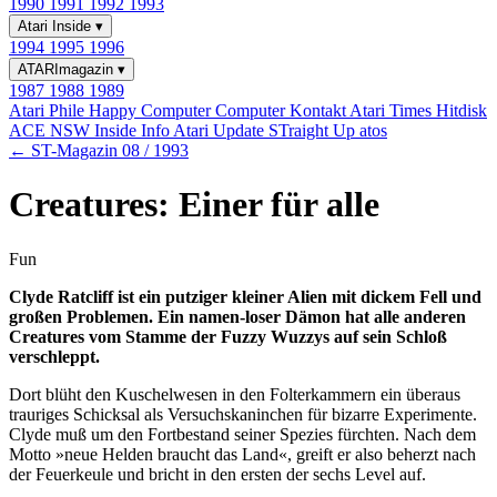
1990
1991
1992
1993
Atari Inside
▾
1994
1995
1996
ATARImagazin
▾
1987
1988
1989
Atari Phile
Happy Computer
Computer Kontakt
Atari Times
Hitdisk
ACE NSW Inside Info
Atari Update
STraight Up
atos
← ST-Magazin 08 / 1993
Creatures: Einer für alle
Fun
Clyde Ratcliff ist ein putziger kleiner Alien mit dickem Fell und
großen Problemen. Ein namen-loser Dämon hat alle anderen
Creatures vom Stamme der Fuzzy Wuzzys auf sein Schloß
verschleppt.
Dort blüht den Kuschelwesen in den Folterkammern ein überaus
trauriges Schicksal als Versuchskaninchen für bizarre Experimente.
Clyde muß um den Fortbestand seiner Spezies fürchten. Nach dem
Motto »neue Helden braucht das Land«, greift er also beherzt nach
der Feuerkeule und bricht in den ersten der sechs Level auf.