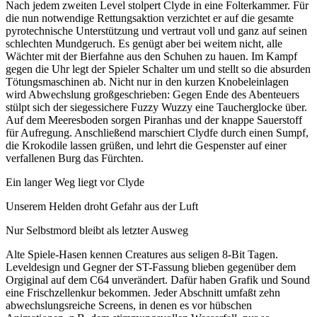
Nach jedem zweiten Level stolpert Clyde in eine Folterkammer. Für
die nun notwendige Rettungsaktion verzichtet er auf die gesamte
pyrotechnische Unterstützung und vertraut voll und ganz auf seinen
schlechten Mundgeruch. Es genügt aber bei weitem nicht, alle
Wächter mit der Bierfahne aus den Schuhen zu hauen. Im Kampf
gegen die Uhr legt der Spieler Schalter um und stellt so die absurden
Tötungsmaschinen ab. Nicht nur in den kurzen Knobeleinlagen
wird Abwechslung großgeschrieben: Gegen Ende des Abenteuers
stülpt sich der siegessichere Fuzzy Wuzzy eine Taucherglocke über.
Auf dem Meeresboden sorgen Piranhas und der knappe Sauerstoff
für Aufregung. Anschließend marschiert Clydfe durch einen Sumpf,
die Krokodile lassen grüßen, und lehrt die Gespenster auf einer
verfallenen Burg das Fürchten.
Ein langer Weg liegt vor Clyde
Unserem Helden droht Gefahr aus der Luft
Nur Selbstmord bleibt als letzter Ausweg
Alte Spiele-Hasen kennen Creatures aus seligen 8-Bit Tagen.
Leveldesign und Gegner der ST-Fassung blieben gegenüber dem
Orgiginal auf dem C64 unverändert. Dafür haben Grafik und Sound
eine Frischzellenkur bekommen. Jeder Abschnitt umfaßt zehn
abwechslungsreiche Screens, in denen es vor hübschen