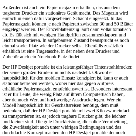
Außerdem ist auch ein Papiermagazin erhältlich, das aus dem
tragbaren Drucker ein stationäres Gerät macht. Das Magazin wird
einfach in einen dafür vorgesehenen Schacht eingesetzt. In das
Papiermagazin können je nach Papierart zwischen 30 und 50 Blätter
eingelegt werden. Der Einzelblatteinzug läuft dann vollautomatisch
ab. Es läßt sich mit wenigen Handgriffen zusammenklappen und
leicht transportieren. In aufgebautem Zustand beansprucht es noch
einmal soviel Platz wie der Drucker selbst. Ebenfalls zusätzlich
erhältlich ist eine Tragetasche, in der neben dem Drucker und
Zubehör auch ein Notebook Platz findet.
Der HP Deskjet portable ist ein leistungsfähiger Tintenstrahldrucker,
der seinen großen Brüdern in nichts nachsteht. Obwohl er
hauptsächlich für den mobilen Einsatz konzipiert ist, kann er auch
stationär betrieben werden, wobei hier das gegen Aufpreis
erhältliche Papiermagazin empfehlenswert ist. Besonders interessant
ist er für Leute, die wenig Platz auf ihrem Computertisch haben,
aber dennoch Wert auf hochwertige Ausdrucke legen. Wer ein
Modell hauptsächlich für Geschäftsreisen benötigt, dem muß
bedenken, daß der HP Deskjet portable mit zwei Kilo zwar einfach
zu transportieren ist, es jedoch tragbare Drucker gibt, die leichter
und kleiner sind. Die gute Druckleistung, die solide Verarbeitung,
die Zuverlässigkeit auch unter widrigen Bedingungen und das
durchdachte Konzept machen den HP Deskjet portable dennoch