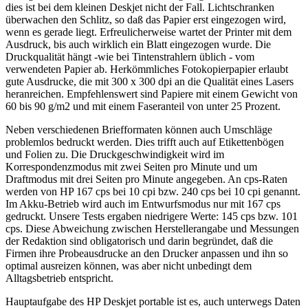
dies ist bei dem kleinen Deskjet nicht der Fall. Lichtschranken
überwachen den Schlitz, so daß das Papier erst eingezogen wird,
wenn es gerade liegt. Erfreulicherweise wartet der Printer mit dem
Ausdruck, bis auch wirklich ein Blatt eingezogen wurde. Die
Druckqualität hängt -wie bei Tintenstrahlern üblich - vom
verwendeten Papier ab. Herkömmliches Fotokopierpapier erlaubt
gute Ausdrucke, die mit 300 x 300 dpi an die Qualität eines Lasers
heranreichen. Empfehlenswert sind Papiere mit einem Gewicht von
60 bis 90 g/m2 und mit einem Faseranteil von unter 25 Prozent.
Neben verschiedenen Briefformaten können auch Umschläge
problemlos bedruckt werden. Dies trifft auch auf Etikettenbögen
und Folien zu. Die Druckgeschwindigkeit wird im
Korrespondenzmodus mit zwei Seiten pro Minute und um
Draftmodus mit drei Seiten pro Minute angegeben. An cps-Raten
werden von HP 167 cps bei 10 cpi bzw. 240 cps bei 10 cpi genannt.
Im Akku-Betrieb wird auch im Entwurfsmodus nur mit 167 cps
gedruckt. Unsere Tests ergaben niedrigere Werte: 145 cps bzw. 101
cps. Diese Abweichung zwischen Herstellerangabe und Messungen
der Redaktion sind obligatorisch und darin begründet, daß die
Firmen ihre Probeausdrucke an den Drucker anpassen und ihn so
optimal ausreizen können, was aber nicht unbedingt dem
Alltagsbetrieb entspricht.
Hauptaufgabe des HP Deskjet portable ist es, auch unterwegs Daten