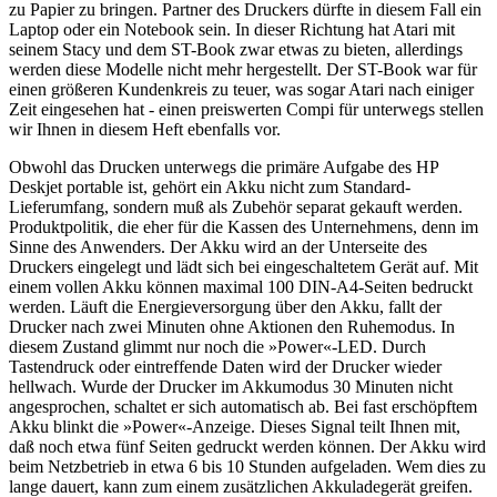
zu Papier zu bringen. Partner des Druckers dürfte in diesem Fall ein
Laptop oder ein Notebook sein. In dieser Richtung hat Atari mit
seinem Stacy und dem ST-Book zwar etwas zu bieten, allerdings
werden diese Modelle nicht mehr hergestellt. Der ST-Book war für
einen größeren Kundenkreis zu teuer, was sogar Atari nach einiger
Zeit eingesehen hat - einen preiswerten Compi für unterwegs stellen
wir Ihnen in diesem Heft ebenfalls vor.
Obwohl das Drucken unterwegs die primäre Aufgabe des HP
Deskjet portable ist, gehört ein Akku nicht zum Standard-
Lieferumfang, sondern muß als Zubehör separat gekauft werden.
Produktpolitik, die eher für die Kassen des Unternehmens, denn im
Sinne des Anwenders. Der Akku wird an der Unterseite des
Druckers eingelegt und lädt sich bei eingeschaltetem Gerät auf. Mit
einem vollen Akku können maximal 100 DIN-A4-Seiten bedruckt
werden. Läuft die Energieversorgung über den Akku, fallt der
Drucker nach zwei Minuten ohne Aktionen den Ruhemodus. In
diesem Zustand glimmt nur noch die »Power«-LED. Durch
Tastendruck oder eintreffende Daten wird der Drucker wieder
hellwach. Wurde der Drucker im Akkumodus 30 Minuten nicht
angesprochen, schaltet er sich automatisch ab. Bei fast erschöpftem
Akku blinkt die »Power«-Anzeige. Dieses Signal teilt Ihnen mit,
daß noch etwa fünf Seiten gedruckt werden können. Der Akku wird
beim Netzbetrieb in etwa 6 bis 10 Stunden aufgeladen. Wem dies zu
lange dauert, kann zum einem zusätzlichen Akkuladegerät greifen.