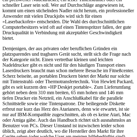
schneller Laser sein soll. Wer auf Durchschläge angewiesen ist,
kommt um einen stichelnden Nadler nicht herum, ein professioneller
Anwender mit vielen Druckjobs wird sich für einen
»Laserbackofen« entscheiden. Die Wahl des durchschnittlichen
Computerbesitzers wird oft auf einen Tintenspritzer fallen, der gute
Druckqualität in Verbindung mit akzeptabler Geschwindigkeit
bietet.
Demjenigen, der aus privaten oder beruflichen Gründen ein
platzsparendes und tragbares Gerät sucht, stellt sich die Frage nach
der Kategorie nicht. Einen vertretbar kleinen und leichten
Nadeldrucker gibt es nicht und für den häufigen Transport eines
Laserdruckers braucht man schon mehrere Besuche im Fitneßcenter.
Scherz beiseite, an portablen Druckern bietet der Markt nur solche
mit Tintenstrahl- oder Thermotransfertechnik. Von Hewlett Packard,
gibt es seit kurzem den »HP Deskjet portable«. Zum Lieferumfang
gehört neben dem 310 mm breiten, 65 mm hohen und 146 mm
tiefen Drucker ein Netzteil, ein Anschlußkabel für die parallele
Schnittstelle sowie eine Tintenpatrone. Die beiliegende Diskette
erfreut nur kurz das Herz des Atarianers, denn wie erwartet, ist sie
nur auf IBM-Kompatible zugeschnitten, als ob es keine Atari, Mac
oder Amiga gäbe. Auch das Handbuch richtet sich ausnahmslos an
Benutzer von PCs. Dieser Umstand ist inzwischen leider schon
üblich, zeigt aber deutlich, wo die Hersteller den Markt für ihre
Geräte sehen (oder welche User am meisten hilfebedürftig sind).