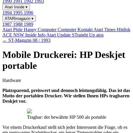
1990
1991
1992
1993
Atari Inside
▾
1994
1995
1996
ATARImagazin
▾
1987
1988
1989
Atari Phile
Happy Computer
Computer Kontakt
Atari Times
Hitdisk
ACE NSW Inside Info
Atari Update
STraight Up
atos
← ST-Magazin 08 / 1993
Mobile Druckerei: HP Deskjet
portable
Hardware
Platzsparend, preiswert und dennoch leistungsfähig. Das ist das
Motto der portablen Drucker. Wir stellen Ihnen HPs tragbaren
Deskjet vor.
Tragbar: der bewährte HP 500 als portable
Vor einem Druckerkauf stellt sich jeder Interessent die Frage, ob es
ein preiswerter Nadeldrucker, ein leiser Tintenstrahler oder ein