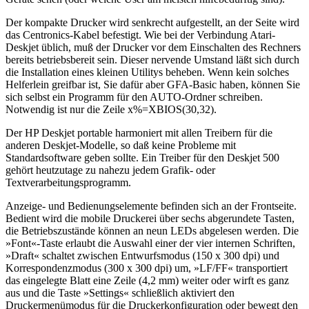
Der kompakte Drucker wird senkrecht aufgestellt, an der Seite wird
das Centronics-Kabel befestigt. Wie bei der Verbindung Atari-
Deskjet üblich, muß der Drucker vor dem Einschalten des Rechners
bereits betriebsbereit sein. Dieser nervende Umstand läßt sich durch
die Installation eines kleinen Utilitys beheben. Wenn kein solches
Helferlein greifbar ist, Sie dafür aber GFA-Basic haben, können Sie
sich selbst ein Programm für den AUTO-Ordner schreiben.
Notwendig ist nur die Zeile x%=XBIOS(30,32).
Der HP Deskjet portable harmoniert mit allen Treibern für die
anderen Deskjet-Modelle, so daß keine Probleme mit
Standardsoftware geben sollte. Ein Treiber für den Deskjet 500
gehört heutzutage zu nahezu jedem Grafik- oder
Textverarbeitungsprogramm.
Anzeige- und Bedienungselemente befinden sich an der Frontseite.
Bedient wird die mobile Druckerei über sechs abgerundete Tasten,
die Betriebszustände können an neun LEDs abgelesen werden. Die
»Font«-Taste erlaubt die Auswahl einer der vier internen Schriften,
»Draft« schaltet zwischen Entwurfsmodus (150 x 300 dpi) und
Korrespondenzmodus (300 x 300 dpi) um, »LF/FF« transportiert
das eingelegte Blatt eine Zeile (4,2 mm) weiter oder wirft es ganz
aus und die Taste »Settings« schließlich aktiviert den
Druckermenümodus für die Druckerkonfiguration oder bewegt den