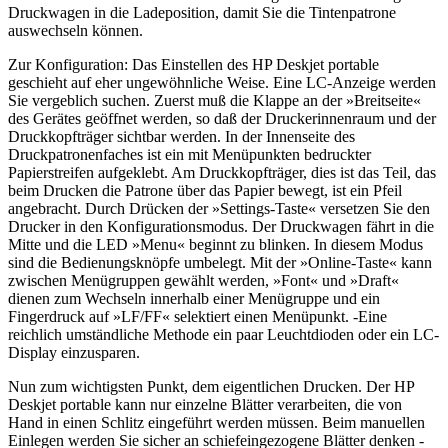
Druckwagen in die Ladeposition, damit Sie die Tintenpatrone
auswechseln können.
Zur Konfiguration: Das Einstellen des HP Deskjet portable
geschieht auf eher ungewöhnliche Weise. Eine LC-Anzeige werden
Sie vergeblich suchen. Zuerst muß die Klappe an der »Breitseite«
des Gerätes geöffnet werden, so daß der Druckerinnenraum und der
Druckkopfträger sichtbar werden. In der Innenseite des
Druckpatronenfaches ist ein mit Menüpunkten bedruckter
Papierstreifen aufgeklebt. Am Druckkopfträger, dies ist das Teil, das
beim Drucken die Patrone über das Papier bewegt, ist ein Pfeil
angebracht. Durch Drücken der »Settings-Taste« versetzen Sie den
Drucker in den Konfigurationsmodus. Der Druckwagen fährt in die
Mitte und die LED »Menu« beginnt zu blinken. In diesem Modus
sind die Bedienungsknöpfe umbelegt. Mit der »Online-Taste« kann
zwischen Menügruppen gewählt werden, »Font« und »Draft«
dienen zum Wechseln innerhalb einer Menügruppe und ein
Fingerdruck auf »LF/FF« selektiert einen Menüpunkt. -Eine
reichlich umständliche Methode ein paar Leuchtdioden oder ein LC-
Display einzusparen.
Nun zum wichtigsten Punkt, dem eigentlichen Drucken. Der HP
Deskjet portable kann nur einzelne Blätter verarbeiten, die von
Hand in einen Schlitz eingeführt werden müssen. Beim manuellen
Einlegen werden Sie sicher an schiefeingezogene Blätter denken -