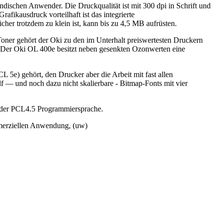
ischen Anwender. Die Druckqualität ist mit 300 dpi in Schrift und
ikausdruck vorteilhaft ist das integrierte
her trotzdem zu klein ist, kann bis zu 4,5 MB aufrüsten.
ner gehört der Oki zu den im Unterhalt preiswertesten Druckern
en. Der Oki OL 400e besitzt neben gesenkten Ozonwerten eine
L 5e) gehört, den Drucker aber die Arbeit mit fast allen
lf — und noch dazu nicht skalierbare - Bitmap-Fonts mit vier
g der PCL4.5 Programmiersprache.
mmerziellen Anwendung, (uw)