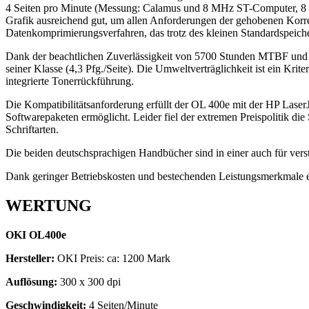
4 Seiten pro Minute (Messung: Calamus und 8 MHz ST-Computer, 8 Min
Grafik ausreichend gut, um allen Anforderungen der gehobenen Korres
Datenkomprimierungsverfahren, das trotz des kleinen Standardspeicher
Dank der beachtlichen Zuverlässigkeit von 5700 Stunden MTBF und d
seiner Klasse (4,3 Pfg./Seite). Die Umweltverträglichkeit ist ein K
integrierte Tonerrückführung.
Die Kompatibilitätsanforderung erfüllt der OL 400e mit der HP LaserJ
Softwarepaketen ermöglicht. Leider fiel der extremen Preispolitik di
Schriftarten.
Die beiden deutschsprachigen Handbücher sind in einer auch für ver
Dank geringer Betriebskosten und bestechenden Leistungsmerkmale 
WERTUNG
OKI OL400e
Hersteller:
OKI Preis: ca: 1200 Mark
Auflösung:
300 x 300 dpi
Geschwindigkeit:
4 Seiten/Minute