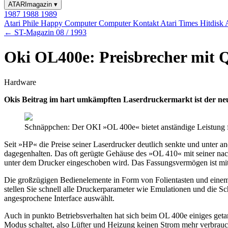
ATARImagazin
▾
1987
1988
1989
Atari Phile
Happy Computer
Computer Kontakt
Atari Times
Hitdisk
← ST-Magazin 08 / 1993
Oki OL400e: Preisbrecher mit Q
Hardware
Okis Beitrag im hart umkämpften Laserdruckermarkt ist der neue
Schnäppchen: Der OKI »OL 400e« bietet anständige Leistung 
Seit »HP« die Preise seiner Laserdrucker deutlich senkte und unter
dagegenhalten. Das oft gerügte Gehäuse des »OL 410« mit seiner nac
unter dem Drucker eingeschoben wird. Das Fassungsvermögen ist mit
Die großzügigen Bedienelemente in Form von Folientasten und einem 
stellen Sie schnell alle Druckerparameter wie Emulationen und die Schn
angesprochene Interface auswählt.
Auch in punkto Betriebsverhalten hat sich beim OL 400e einiges get
Modus schaltet, also Lüfter und Heizung keinen Strom mehr verbrauch