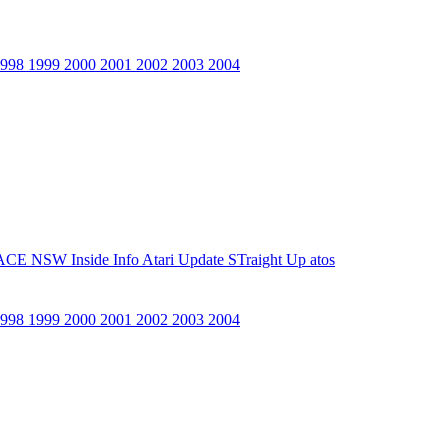
1998
1999
2000
2001
2002
2003
2004
ACE NSW Inside Info
Atari Update
STraight Up
atos
1998
1999
2000
2001
2002
2003
2004