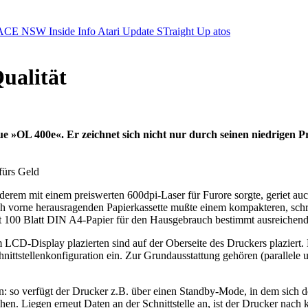
ACE NSW Inside Info
Atari Update
STraight Up
atos
ualität
 »OL 400e«. Er zeichnet sich nicht nur durch seinen niedrigen Pr
fürs Geld
 anderem mit einem preiswerten 600dpi-Laser für Furore sorgte, gerie
h vorne herausragenden Papierkassette mußte einem kompakteren, schre
 100 Blatt DIN A4-Papier für den Hausgebrauch bestimmt ausreichend
LCD-Display plazierten sind auf der Oberseite des Druckers plaziert.
ittstellenkonfiguration ein. Zur Grundausstattung gehören (parallele un
an: so verfügt der Drucker z.B. über einen Standby-Mode, in dem sich
en. Liegen erneut Daten an der Schnittstelle an, ist der Drucker nac