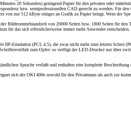
uten 20 Sekunden) genügend Papier für den privaten oder mittelständ
pondenz bzw. semiprofessionellen CAD gerecht zu werden. Für den Graf
s von nur 512 kByte einiges an Grafik zu Papier bringt. Wem der Speic
er Bildtrommelstandzeit von 20000 Seiten bzw. 1800 Seiten für den To
riterium für das sich erfreulicherweise immer mehr Anwender entscheid
et IIP-Emulation (PCL 4.5), die zwar nicht mehr zum letzten Schrei (PC
e Schriftenvielfalt zum Opfer: so verfügt der LED-Drucker nur über zwö
ständlichen Sprache verfaßt und enthalten eine komplette Beschreibun
eignet sich der OKI 400e sowohl für den Privatmann als auch zur ko