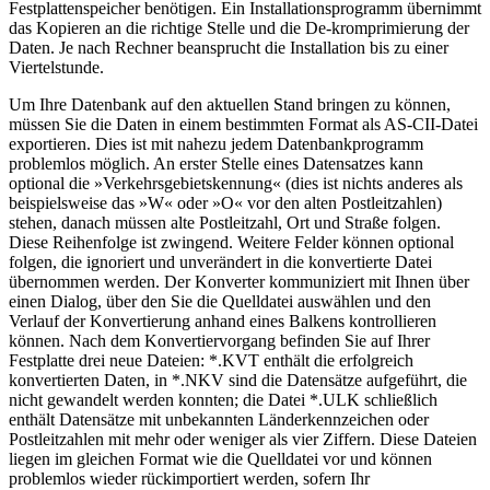
Festplattenspeicher benötigen. Ein Installationsprogramm übernimmt
das Kopieren an die richtige Stelle und die De-kromprimierung der
Daten. Je nach Rechner beansprucht die Installation bis zu einer
Viertelstunde.
Um Ihre Datenbank auf den aktuellen Stand bringen zu können,
müssen Sie die Daten in einem bestimmten Format als AS-CII-Datei
exportieren. Dies ist mit nahezu jedem Datenbankprogramm
problemlos möglich. An erster Stelle eines Datensatzes kann
optional die »Verkehrsgebietskennung« (dies ist nichts anderes als
beispielsweise das »W« oder »O« vor den alten Postleitzahlen)
stehen, danach müssen alte Postleitzahl, Ort und Straße folgen.
Diese Reihenfolge ist zwingend. Weitere Felder können optional
folgen, die ignoriert und unverändert in die konvertierte Datei
übernommen werden. Der Konverter kommuniziert mit Ihnen über
einen Dialog, über den Sie die Quelldatei auswählen und den
Verlauf der Konvertierung anhand eines Balkens kontrollieren
können. Nach dem Konvertiervorgang befinden Sie auf Ihrer
Festplatte drei neue Dateien: *.KVT enthält die erfolgreich
konvertierten Daten, in *.NKV sind die Datensätze aufgeführt, die
nicht gewandelt werden konnten; die Datei *.ULK schließlich
enthält Datensätze mit unbekannten Länderkennzeichen oder
Postleitzahlen mit mehr oder weniger als vier Ziffern. Diese Dateien
liegen im gleichen Format wie die Quelldatei vor und können
problemlos wieder rückimportiert werden, sofern Ihr