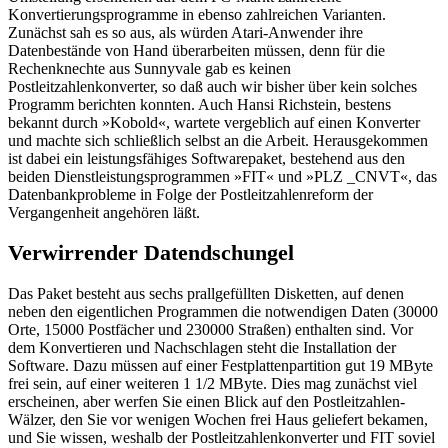
Konvertierungsprogramme in ebenso zahlreichen Varianten.
Zunächst sah es so aus, als würden Atari-Anwender ihre
Datenbestände von Hand überarbeiten müssen, denn für die
Rechenknechte aus Sunnyvale gab es keinen
Postleitzahlenkonverter, so daß auch wir bisher über kein solches
Programm berichten konnten. Auch Hansi Richstein, bestens
bekannt durch »Kobold«, wartete vergeblich auf einen Konverter
und machte sich schließlich selbst an die Arbeit. Herausgekommen
ist dabei ein leistungsfähiges Softwarepaket, bestehend aus den
beiden Dienstleistungsprogrammen »FIT« und »PLZ _CNVT«, das
Datenbankprobleme in Folge der Postleitzahlenreform der
Vergangenheit angehören läßt.
Verwirrender Datendschungel
Das Paket besteht aus sechs prallgefüllten Disketten, auf denen
neben den eigentlichen Programmen die notwendigen Daten (30000
Orte, 15000 Postfächer und 230000 Straßen) enthalten sind. Vor
dem Konvertieren und Nachschlagen steht die Installation der
Software. Dazu müssen auf einer Festplattenpartition gut 19 MByte
frei sein, auf einer weiteren 1 1/2 MByte. Dies mag zunächst viel
erscheinen, aber werfen Sie einen Blick auf den Postleitzahlen-
Wälzer, den Sie vor wenigen Wochen frei Haus geliefert bekamen,
und Sie wissen, weshalb der Postleitzahlenkonverter und FIT soviel