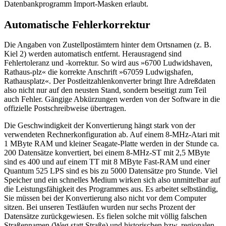
Datenbankprogramm Import-Masken erlaubt.
Automatische Fehlerkorrektur
Die Angaben von Zustellpostämtern hinter dem Ortsnamen (z. B.
Kiel 2) werden automatisch entfernt. Herausragend sind
Fehlertoleranz und -korrektur. So wird aus »6700 Ludwidshaven,
Rathaus-plz« die korrekte Anschrift »67059 Ludwigshafen,
Rathausplatz«. Der Postleitzahlenkonverter bringt Ihre Adreßdaten
also nicht nur auf den neusten Stand, sondern beseitigt zum Teil
auch Fehler. Gängige Abkürzungen werden von der Software in die
offizielle Postschreibweise übertragen.
Die Geschwindigkeit der Konvertierung hängt stark von der
verwendeten Rechnerkonfiguration ab. Auf einem 8-MHz-Atari mit
1 MByte RAM und kleiner Seagate-Platte werden in der Stunde ca.
200 Datensätze konvertiert, bei einem 8-MHz-ST mit 2,5 MByte
sind es 400 und auf einem TT mit 8 MByte Fast-RAM und einer
Quantum 525 LPS sind es bis zu 5000 Datensätze pro Stunde. Viel
Speicher und ein schnelles Medium wirken sich also unmittelbar auf
die Leistungsfähigkeit des Programmes aus. Es arbeitet selbständig,
Sie müssen bei der Konvertierung also nicht vor dem Computer
sitzen. Bei unseren Testläufen wurden nur sechs Prozent der
Datensätze zurückgewiesen. Es fielen solche mit völlig falschen
Straßennamen (Weg statt Straße) und historischen bzw. regionalen