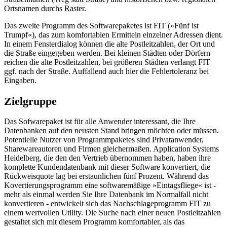
Ortsnamen durchs Raster.
Das zweite Programm des Softwarepaketes ist FIT (»Fünf ist
Trumpf«), das zum komfortablen Ermitteln einzelner Adressen dient.
In einem Fensterdialog können die alte Postleitzahlen, der Ort und
die Straße eingegeben werden. Bei kleinen Städten oder Dörfern
reichen die alte Postleitzahlen, bei größeren Städten verlangt FIT
ggf. nach der Straße. Auffallend auch hier die Fehlertoleranz bei
Eingaben.
Zielgruppe
Das Sofwarepaket ist für alle Anwender interessant, die Ihre
Datenbanken auf den neusten Stand bringen möchten oder müssen.
Potentielle Nutzer von Programmpaketes sind Privatanwender,
Sharewareautoren und Firmen gleichermaßen. Application Systems
Heidelberg, die den den Vertrieb übernommen haben, haben ihre
komplette Kundendatenbank mit dieser Software konvertiert, die
Rückweisquote lag bei erstaunlichen fünf Prozent. Während das
Kovertierungsprogramm eine softwaremäßige »Eintagsfliege« ist -
mehr als einmal werden Sie Ihre Datenbank im Normalfall nicht
konvertieren - entwickelt sich das Nachschlageprogramm FIT zu
einem wertvollen Utility. Die Suche nach einer neuen Postleitzahlen
gestaltet sich mit diesem Programm komfortabler, als das