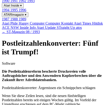
1990
1991
1992
1993
Atari Inside
▾
1994
1995
1996
ATARImagazin
▾
1987
1988
1989
Atari Phile
Happy Computer
Computer Kontakt
Atari Times
Hitdisk
ACE NSW Inside Info
Atari Update
STraight Up
atos
← ST-Magazin 08 / 1993
Postleitzahlenkonverter: Fünf
ist Trumpf!
Software
Die Postleitzahlenreform bescherte Druckereien volle
Auftragsbücher und den Anwendern Kopfzerbrechen über die
Zukunft ihrer Adreßdatenbanken.
Postleitzahlenkonverter: Ärgernissen ein Schnippchen schlagen
Wenn Sie diese Zeilen lesen, sind die neuen fünfstelligen
Postleitzahlen bereits seit einigen Wochen gültig. Im Vorfeld der
Umstellung erschienen auf dem PC-Markt zahlreiche