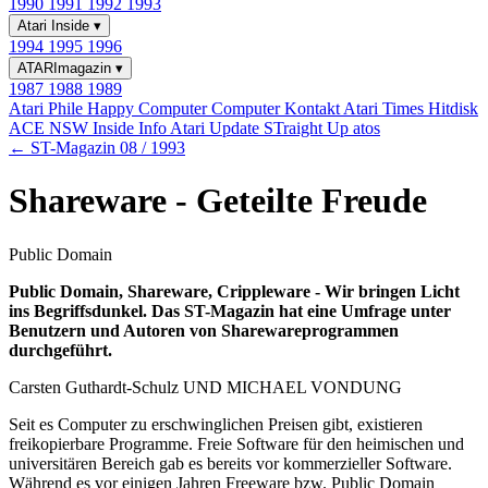
1990
1991
1992
1993
Atari Inside
▾
1994
1995
1996
ATARImagazin
▾
1987
1988
1989
Atari Phile
Happy Computer
Computer Kontakt
Atari Times
Hitdisk
ACE NSW Inside Info
Atari Update
STraight Up
atos
← ST-Magazin 08 / 1993
Shareware - Geteilte Freude
Public Domain
Public Domain, Shareware, Crippleware - Wir bringen Licht
ins Begriffsdunkel. Das ST-Magazin hat eine Umfrage unter
Benutzern und Autoren von Sharewareprogrammen
durchgeführt.
Carsten Guthardt-Schulz UND MICHAEL VONDUNG
Seit es Computer zu erschwinglichen Preisen gibt, existieren
freikopierbare Programme. Freie Software für den heimischen und
universitären Bereich gab es bereits vor kommerzieller Software.
Während es vor einigen Jahren Freeware bzw. Public Domain