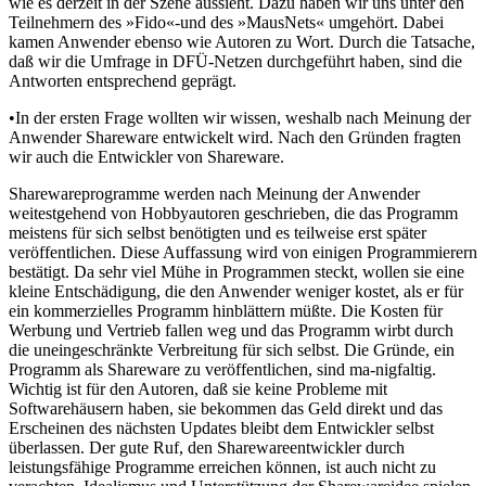
wie es derzeit in der Szene aussieht. Dazu haben wir uns unter den
Teilnehmern des »Fido«-und des »MausNets« umgehört. Dabei
kamen Anwender ebenso wie Autoren zu Wort. Durch die Tatsache,
daß wir die Umfrage in DFÜ-Netzen durchgeführt haben, sind die
Antworten entsprechend geprägt.
•In der ersten Frage wollten wir wissen, weshalb nach Meinung der
Anwender Shareware entwickelt wird. Nach den Gründen fragten
wir auch die Entwickler von Shareware.
Sharewareprogramme werden nach Meinung der Anwender
weitestgehend von Hobbyautoren geschrieben, die das Programm
meistens für sich selbst benötigten und es teilweise erst später
veröffentlichen. Diese Auffassung wird von einigen Programmierern
bestätigt. Da sehr viel Mühe in Programmen steckt, wollen sie eine
kleine Entschädigung, die den Anwender weniger kostet, als er für
ein kommerzielles Programm hinblättern müßte. Die Kosten für
Werbung und Vertrieb fallen weg und das Programm wirbt durch
die uneingeschränkte Verbreitung für sich selbst. Die Gründe, ein
Programm als Shareware zu veröffentlichen, sind ma-nigfaltig.
Wichtig ist für den Autoren, daß sie keine Probleme mit
Softwarehäusern haben, sie bekommen das Geld direkt und das
Erscheinen des nächsten Updates bleibt dem Entwickler selbst
überlassen. Der gute Ruf, den Sharewareentwickler durch
leistungsfähige Programme erreichen können, ist auch nicht zu