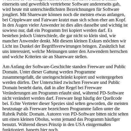
einerseits und gewerblich vertriebene Software andererseits gab,
wird heute mit unterschiedlichsten Bezeichnungen für Software
jongliert. Mit Shareware können noch die meisten etwas anfangen,
bei Crippleware und Fairware kratzt man sich schon eher am Kopf.
In den Augen vieler Anwender ist dies alles dasselbe und wichtig ist
sowieso nur, daß ein Programm frei kopiert werden darf. Es
bestehen jedoch Unterschiede, die gar nicht so klein sind, wie
mancher Anwender denkt. Mit diesem kleinen Exkurs möchten wir
Licht ins Dunkel der Begriffsverwirrungen bringen. Zusätzlich hat
uns interessiert, welche Meinungen unter den Anwendern herrschen
und welche Kriterien sie an Shareware stellen.
Am Anfang der Software-Geschichte standen Freeware und Public
Domain. Unter dieser Gattung werden Programme
zusammengefaßt, die uneingeschränkt kopiert und weitergegeben
werden dürfen. Der Unterschied zwischen Freeware und Public
Domain besteht darin, daß in aller Regel bei Freeware
Veränderungen am Programm erlaubt sind, während PD-Software
nicht verändert werden darf. Freeware liegt häufig der Quellcode
bei. Echte Vertreter dieser Spezies sind selten geworden, die meisten
heutzutage als Freeware bezeichnen Programme fallen unter die
Rubrik Public Domain. Autoren von PD-Software bitten nicht selten
um einen kleinen Obolus, wenn jemand das Programm häufiger
benutzt. Während dieses Prinzip in den USA einigermaßen
funktioniert, haperts hier noch.