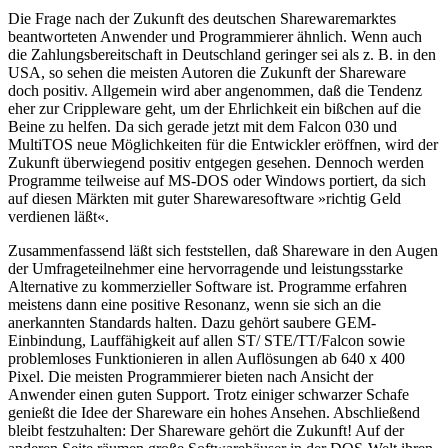
Die Frage nach der Zukunft des deutschen Sharewaremarktes
beantworteten Anwender und Programmierer ähnlich. Wenn auch
die Zahlungsbereitschaft in Deutschland geringer sei als z. B. in den
USA, so sehen die meisten Autoren die Zukunft der Shareware
doch positiv. Allgemein wird aber angenommen, daß die Tendenz
eher zur Crippleware geht, um der Ehrlichkeit ein bißchen auf die
Beine zu helfen. Da sich gerade jetzt mit dem Falcon 030 und
MultiTOS neue Möglichkeiten für die Entwickler eröffnen, wird der
Zukunft überwiegend positiv entgegen gesehen. Dennoch werden
Programme teilweise auf MS-DOS oder Windows portiert, da sich
auf diesen Märkten mit guter Sharewaresoftware »richtig Geld
verdienen läßt«.
Zusammenfassend läßt sich feststellen, daß Shareware in den Augen
der Umfrageteilnehmer eine hervorragende und leistungsstarke
Alternative zu kommerzieller Software ist. Programme erfahren
meistens dann eine positive Resonanz, wenn sie sich an die
anerkannten Standards halten. Dazu gehört saubere GEM-
Einbindung, Lauffähigkeit auf allen ST/ STE/TT/Falcon sowie
problemloses Funktionieren in allen Auflösungen ab 640 x 400
Pixel. Die meisten Programmierer bieten nach Ansicht der
Anwender einen guten Support. Trotz einiger schwarzer Schafe
genießt die Idee der Shareware ein hohes Ansehen. Abschließend
bleibt festzuhalten: Der Shareware gehört die Zukunft! Auf der