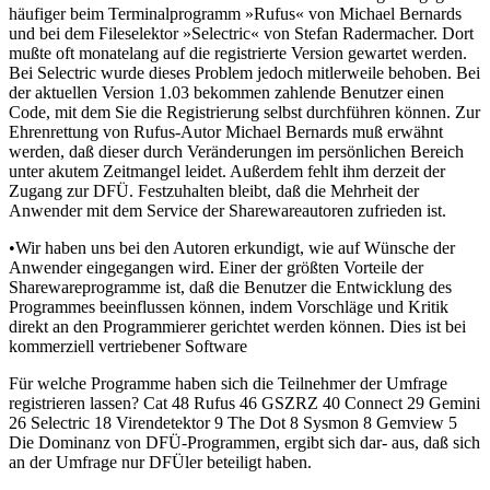
häufiger beim Terminalprogramm »Rufus« von Michael Bernards
und bei dem Fileselektor »Selectric« von Stefan Radermacher. Dort
mußte oft monatelang auf die registrierte Version gewartet werden.
Bei Selectric wurde dieses Problem jedoch mitlerweile behoben. Bei
der aktuellen Version 1.03 bekommen zahlende Benutzer einen
Code, mit dem Sie die Registrierung selbst durchführen können. Zur
Ehrenrettung von Rufus-Autor Michael Bernards muß erwähnt
werden, daß dieser durch Veränderungen im persönlichen Bereich
unter akutem Zeitmangel leidet. Außerdem fehlt ihm derzeit der
Zugang zur DFÜ. Festzuhalten bleibt, daß die Mehrheit der
Anwender mit dem Service der Sharewareautoren zufrieden ist.
•Wir haben uns bei den Autoren erkundigt, wie auf Wünsche der
Anwender eingegangen wird. Einer der größten Vorteile der
Sharewareprogramme ist, daß die Benutzer die Entwicklung des
Programmes beeinflussen können, indem Vorschläge und Kritik
direkt an den Programmierer gerichtet werden können. Dies ist bei
kommerziell vertriebener Software
Für welche Programme haben sich die Teilnehmer der Umfrage
registrieren lassen? Cat 48 Rufus 46 GSZRZ 40 Connect 29 Gemini
26 Selectric 18 Virendetektor 9 The Dot 8 Sysmon 8 Gemview 5
Die Dominanz von DFÜ-Programmen, ergibt sich dar- aus, daß sich
an der Umfrage nur DFÜler beteiligt haben.