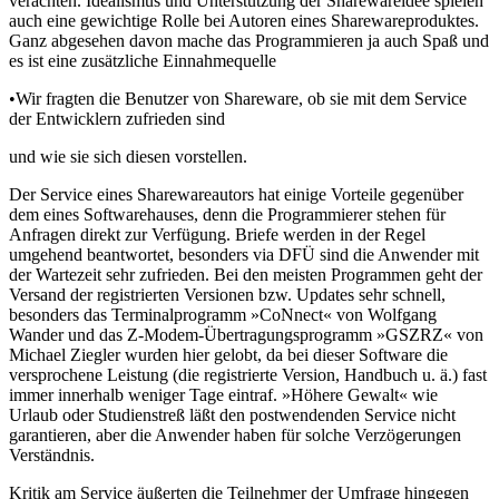
verachten. Idealismus und Unterstützung der Sharewareidee spielen
auch eine gewichtige Rolle bei Autoren eines Sharewareproduktes.
Ganz abgesehen davon mache das Programmieren ja auch Spaß und
es ist eine zusätzliche Einnahmequelle
•Wir fragten die Benutzer von Shareware, ob sie mit dem Service
der Entwicklern zufrieden sind
und wie sie sich diesen vorstellen.
Der Service eines Sharewareautors hat einige Vorteile gegenüber
dem eines Softwarehauses, denn die Programmierer stehen für
Anfragen direkt zur Verfügung. Briefe werden in der Regel
umgehend beantwortet, besonders via DFÜ sind die Anwender mit
der Wartezeit sehr zufrieden. Bei den meisten Programmen geht der
Versand der registrierten Versionen bzw. Updates sehr schnell,
besonders das Terminalprogramm »CoNnect« von Wolfgang
Wander und das Z-Modem-Übertragungsprogramm »GSZRZ« von
Michael Ziegler wurden hier gelobt, da bei dieser Software die
versprochene Leistung (die registrierte Version, Handbuch u. ä.) fast
immer innerhalb weniger Tage eintraf. »Höhere Gewalt« wie
Urlaub oder Studienstreß läßt den postwendenden Service nicht
garantieren, aber die Anwender haben für solche Verzögerungen
Verständnis.
Kritik am Service äußerten die Teilnehmer der Umfrage hingegen