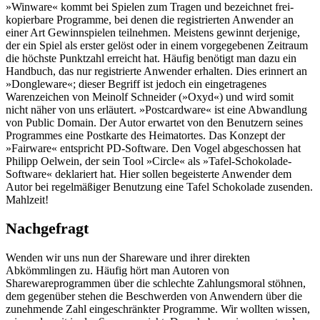
»Winware« kommt bei Spielen zum Tragen und bezeichnet frei-
kopierbare Programme, bei denen die registrierten Anwender an
einer Art Gewinnspielen teilnehmen. Meistens gewinnt derjenige,
der ein Spiel als erster gelöst oder in einem vorgegebenen Zeitraum
die höchste Punktzahl erreicht hat. Häufig benötigt man dazu ein
Handbuch, das nur registrierte Anwender erhalten. Dies erinnert an
»Dongleware«; dieser Begriff ist jedoch ein eingetragenes
Warenzeichen von Meinolf Schneider (»Oxyd«) und wird somit
nicht näher von uns erläutert. »Postcardware« ist eine Abwandlung
von Public Domain. Der Autor erwartet von den Benutzern seines
Programmes eine Postkarte des Heimatortes. Das Konzept der
»Fairware« entspricht PD-Software. Den Vogel abgeschossen hat
Philipp Oelwein, der sein Tool »Circle« als »Tafel-Schokolade-
Software« deklariert hat. Hier sollen begeisterte Anwender dem
Autor bei regelmäßiger Benutzung eine Tafel Schokolade zusenden.
Mahlzeit!
Nachgefragt
Wenden wir uns nun der Shareware und ihrer direkten
Abkömmlingen zu. Häufig hört man Autoren von
Sharewareprogrammen über die schlechte Zahlungsmoral stöhnen,
dem gegenüber stehen die Beschwerden von Anwendern über die
zunehmende Zahl eingeschränkter Programme. Wir wollten wissen,