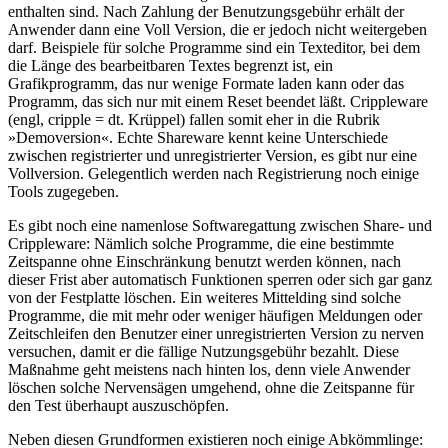
enthalten sind. Nach Zahlung der Benutzungsgebühr erhält der
Anwender dann eine Voll Version, die er jedoch nicht weitergeben
darf. Beispiele für solche Programme sind ein Texteditor, bei dem
die Länge des bearbeitbaren Textes begrenzt ist, ein
Grafikprogramm, das nur wenige Formate laden kann oder das
Programm, das sich nur mit einem Reset beendet läßt. Crippleware
(engl, cripple = dt. Krüppel) fallen somit eher in die Rubrik
»Demoversion«. Echte Shareware kennt keine Unterschiede
zwischen registrierter und unregistrierter Version, es gibt nur eine
Vollversion. Gelegentlich werden nach Registrierung noch einige
Tools zugegeben.
Es gibt noch eine namenlose Softwaregattung zwischen Share- und
Crippleware: Nämlich solche Programme, die eine bestimmte
Zeitspanne ohne Einschränkung benutzt werden können, nach
dieser Frist aber automatisch Funktionen sperren oder sich gar ganz
von der Festplatte löschen. Ein weiteres Mittelding sind solche
Programme, die mit mehr oder weniger häufigen Meldungen oder
Zeitschleifen den Benutzer einer unregistrierten Version zu nerven
versuchen, damit er die fällige Nutzungsgebühr bezahlt. Diese
Maßnahme geht meistens nach hinten los, denn viele Anwender
löschen solche Nervensägen umgehend, ohne die Zeitspanne für
den Test überhaupt auszuschöpfen.
Neben diesen Grundformen existieren noch einige Abkömmlinge: