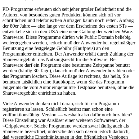
PD-Programme erfreuten sich seit jeher großer Beliebtheit und die
Autoren von besonders guten Produkten können sich oft vor
schriftlichen und telefonischen Anfragen kaum noch retten. Anfang
der 80er Jahre — also lange vor dem Erscheinen des ersten STs —
entwickelte sich in den USA eine neue Gattung der weichen Ware:
Shareware. Diese Programme dürfen wie Public Domain beliebig
weitergegeben werden, jedoch muß der Anwender bei regelmäßiger
Benutzung eine festgelegte Gebühr (Kaufpreis) an den
Programmierer entrichten. Der Anwender erhält durch Zahlung der
Sharewaregebühr das Nutzungsrecht für die Software. Bei
Shareware darf ein Programm eine bestimmte Zeitspanne benutzt
werden (häufig 30 Tage), danach muß der Anwender bezahlen oder
das Programm löschen. Diese Auflage ist rechtens, das heißt, Sie
benutzen tatsächlich eine Raubkopie, wenn Sie das Programm
länger als die vom Autor eingeräumte Testphase benutzen, ohne die
Sharewaregebühr entrichtet zu haben.
Viele Anwender denken nicht daran, sich für ein Programm
registrieren zu lassen. Schließlich besitzt man schon eine
vollfunktionsfähige Version — weshalb also dafür noch bezahlen?
Diese Einstellung war Auslöser einer weiteren Softwareart, der
»Crippleware«. Solche Programme werden zwar häufig auch als
Shareware bezeichnet, unterscheiden sich davon jedoch dadurch,
daß wesentliche Einschränkungen in den öffentlichen Versionen