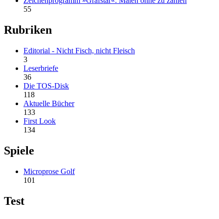
Zeichenprogramm »Grafstar«: Malen ohne zu zahlen
55
Rubriken
Editorial - Nicht Fisch, nicht Fleisch
3
Leserbriefe
36
Die TOS-Disk
118
Aktuelle Bücher
133
First Look
134
Spiele
Microprose Golf
101
Test