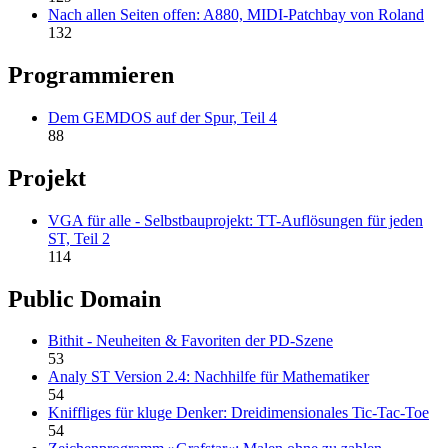
Nach allen Seiten offen: A880, MIDI-Patchbay von Roland
132
Programmieren
Dem GEMDOS auf der Spur, Teil 4
88
Projekt
VGA für alle - Selbstbauprojekt: TT-Auflösungen für jeden
ST, Teil 2
114
Public Domain
Bithit - Neuheiten & Favoriten der PD-Szene
53
Analy ST Version 2.4: Nachhilfe für Mathematiker
54
Kniffliges für kluge Denker: Dreidimensionales Tic-Tac-Toe
54