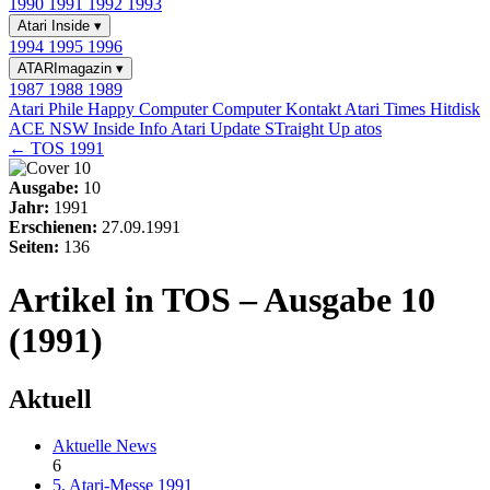
1990
1991
1992
1993
Atari Inside
▾
1994
1995
1996
ATARImagazin
▾
1987
1988
1989
Atari Phile
Happy Computer
Computer Kontakt
Atari Times
Hitdisk
ACE NSW Inside Info
Atari Update
STraight Up
atos
← TOS 1991
Ausgabe:
10
Jahr:
1991
Erschienen:
27.09.1991
Seiten:
136
Artikel in TOS – Ausgabe 10
(1991)
Aktuell
Aktuelle News
6
5. Atari-Messe 1991