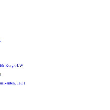
C
r für Korg 01/W
N
sikanten, Teil 1