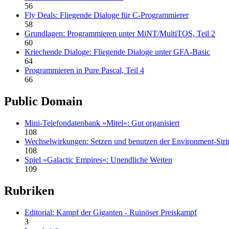
56
Fly Deals: Fliegende Dialoge für C-Programmierer
58
Grundlagen: Programmieren unter MiNT/MultiTOS, Teil 2
60
Kriechende Dialoge: Fliegende Dialoge unter GFA-Basic
64
Programmieren in Pure Pascal, Teil 4
66
Public Domain
Mini-Telefondatenbank »Mitel«: Gut organisiert
108
Wechselwirkungen: Setzen und benutzen der Environment-Stri
108
Spiel »Galactic Empires«: Unendliche Weiten
109
Rubriken
Editorial: Kampf der Giganten - Ruinöser Preiskampf
3