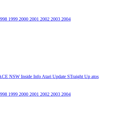
1998
1999
2000
2001
2002
2003
2004
ACE NSW Inside Info
Atari Update
STraight Up
atos
1998
1999
2000
2001
2002
2003
2004