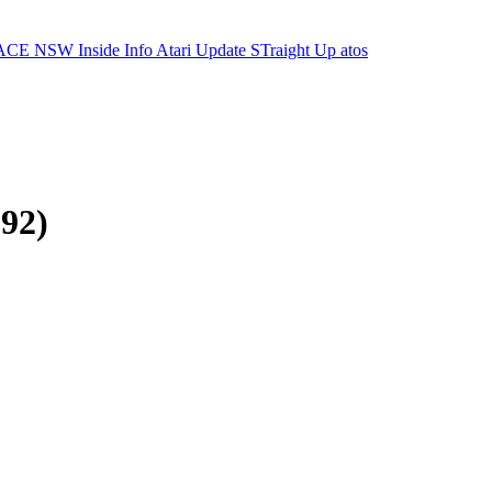
ACE NSW Inside Info
Atari Update
STraight Up
atos
992)