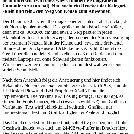
nicht unterschätzen sollte, wieviel moderne Fotografie mit
Computern zu tun hat). Nun sucht ein Drucker der Kategorie
»klein und fein« den Weg von Kodak zum Anwender.
Der Diconix 701 ist ein thermogesteuerter Tintenstrahl-Drucker, der
mit Normalpapier arbeitet. Das größte an ihm ist seine »Größe«,
denn mit ca. 30x20x6 cm und etwa 2,5 kg paßt er in jeden
Aktenkoffer. Ideal für Unterwegs, denn neben der Stromversorgung
per externem Netzteil läuft der Kleine auch etwa eine dreiviertel
Stunde ohne Druckpause auf Akkubetrieb. Anschluß findet das
Gerät über die parallele Schnittstelle, so daß ein Betrieb mit den
meisten Laptops etc. ohne Schwierigkeiten funktioniert.
Wünschenswert erscheint mir jedoch zumindest wahlweise eine
serielle Schnittstelle.
Nach dem Anschluß folgt die Ansteuerung und hier findet sich
Bekanntes. Neben dem eigenen Steuerzeichensatz (SPCS) sind die
HP Deskjet Plus- und IBM Proprinter X24E-Emulation
implementiert. Die maximale Auflösung beträgt 300x300 dpi, es
stehen die Fonts Courier, Hevta (was das wohl ist?) und Gothic zur
Verfügung. Text wird bidirektional gedruckt, Grafiken nur
unidirektional. Text und Grafik auf gleicher Zeile sind möglich.
Das Drucken selbst funktioniert mit, subjektiv gesehen, recht hoher
Geschwindigkeit, was auch am 24-KByte-Puffer im Drucker liegt.
Der bekannte Grauertbrief brauchte 2 Minuten 50 Sekunden, bis er