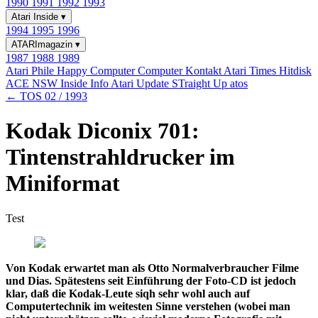
1990
1991
1992
1993
Atari Inside
▾
1994
1995
1996
ATARImagazin
▾
1987
1988
1989
Atari Phile
Happy Computer
Computer Kontakt
Atari Times
Hitdisk
ACE NSW Inside Info
Atari Update
STraight Up
atos
← TOS 02 / 1993
Kodak Diconix 701:
Tintenstrahldrucker im
Miniformat
Test
Von Kodak erwartet man als Otto Normalverbraucher Filme
und Dias. Spätestens seit Einführung der Foto-CD ist jedoch
klar, daß die Kodak-Leute siqh sehr wohl auch auf
Computertechnik im weitesten Sinne verstehen (wobei man