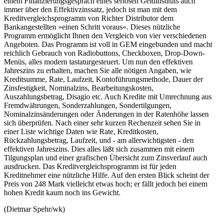
einem Finanzierungsgespräch eines seriösen Geldinstituts auch
immer über den Effektivzinssatz, jedoch ist man mit dem
Kreditvergleichsprogramm von Richter Distributor dem
Bankangestellten »einen Schritt voraus«. Dieses nützliche
Programm ermöglicht Ihnen den Vergleich von vier verschiedenen
Angeboten. Das Programm ist voll in GEM eingebunden und macht
reichlich Gebrauch von Radiobuttons, Checkboxen, Drop-Down-
Menüs, alles modern tastaturgesteuert. Um nun den effektiven
Jahreszins zu erhalten, machen Sie alle nötigen Angaben, wie
Kreditsumme, Rate, Laufzeit, Kontoführungsmethode, Dauer der
Zinsfestigkeit, Nominalzins, Bearbeitungskosten,
Auszahlungsbetrag, Disagio etc. Auch Kredite mit Umrechnung aus
Fremdwährungen, Sonderzahlungen, Sondertilgungen,
Nominalzinsänderungen oder Änderungen in der Ratenhöhe lassen
sich überprüfen. Nach einer sehr kurzen Rechenzeit sehen Sie in
einer Liste wichtige Daten wie Rate, Kreditkosten,
Rückzahlungsbetrag, Laufzeit, und - am allerwichtigsten - den
effektiven Jahreszins. Dies alles läßt sich zusammen mit einem
Tilgungsplan und einer grafischen Übersicht zum Zinsverlauf auch
ausdrucken. Das Kreditvergleichsprogramm ist für jeden
Kreditnehmer eine nützliche Hilfe. Auf den ersten Blick scheint der
Preis von 248 Mark vielleicht etwas hoch; er fällt jedoch bei einem
hohen Kredit kaum noch ins Gewicht.
(Dietmar Spehr/wk)