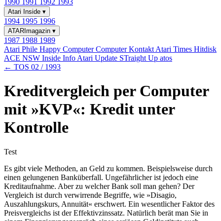
1990
1991
1992
1993
Atari Inside
▾
1994
1995
1996
ATARImagazin
▾
1987
1988
1989
Atari Phile
Happy Computer
Computer Kontakt
Atari Times
Hitdisk
ACE NSW Inside Info
Atari Update
STraight Up
atos
← TOS 02 / 1993
Kreditvergleich per Computer
mit »KVP«: Kredit unter
Kontrolle
Test
Es gibt viele Methoden, an Geld zu kommen. Beispielsweise durch
einen gelungenen Banküberfall. Ungefährlicher ist jedoch eine
Kreditaufnahme. Aber zu welcher Bank soll man gehen? Der
Vergleich ist durch verwirrende Begriffe, wie »Disagio,
Auszahlungskurs, Annuität« erschwert. Ein wesentlicher Faktor des
Preisvergleichs ist der Effektivzinssatz. Natürlich berät man Sie in