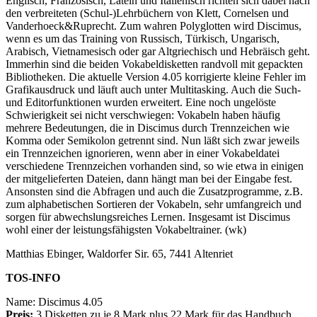
Englisch, Französisch, Latein und Italienisch richten sich dabei nach
den verbreiteten (Schul-)Lehrbüchern von Klett, Cornelsen und
Vanderhoeck&Ruprecht. Zum wahren Polyglotten wird Discimus,
wenn es um das Training von Russisch, Türkisch, Ungarisch,
Arabisch, Vietnamesisch oder gar Altgriechisch und Hebräisch geht.
Immerhin sind die beiden Vokabeldisketten randvoll mit gepackten
Bibliotheken. Die aktuelle Version 4.05 korrigierte kleine Fehler im
Grafikausdruck und läuft auch unter Multitasking. Auch die Such-
und Editorfunktionen wurden erweitert. Eine noch ungelöste
Schwierigkeit sei nicht verschwiegen: Vokabeln haben häufig
mehrere Bedeutungen, die in Discimus durch Trennzeichen wie
Komma oder Semikolon getrennt sind. Nun läßt sich zwar jeweils
ein Trennzeichen ignorieren, wenn aber in einer Vokabeldatei
verschiedene Trennzeichen vorhanden sind, so wie etwa in einigen
der mitgelieferten Dateien, dann hängt man bei der Eingabe fest.
Ansonsten sind die Abfragen und auch die Zusatzprogramme, z.B.
zum alphabetischen Sortieren der Vokabeln, sehr umfangreich und
sorgen für abwechslungsreiches Lernen. Insgesamt ist Discimus
wohl einer der leistungsfähigsten Vokabeltrainer. (wk)
Matthias Ebinger, Waldorfer Sir. 65, 7441 Altenriet
TOS-INFO
Name: Discimus 4.05
Preis:
3 Disketten zu je 8 Mark plus 22 Mark für das Handbuch