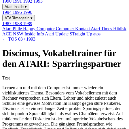
1990
1991
1992
1993
Atari Inside
▾
1994
1995
1996
ATARImagazin
▾
1987
1988
1989
Atari Phile
Happy Computer
Computer Kontakt
Atari Times
Hitdisk
ACE NSW Inside Info
Atari Update
STraight Up
atos
← TOS 03 / 1993
Discimus, Vokabeltrainer für
den ATARI: Sparringspartner
Test
Lernen am und mit dem Computer ist immer wieder ein
vieldiskutiertes Thema. Besonders vom Vokabellernen mit dem
Rechner versprechen sich Eltern, Lehrer und nicht zuletzt auch
Schüler eine gewisse Motivation im Kampf gegen sture Paukerei.
Discimus ist so ein seit langer Zeit erprobter Sparringspartner, der
sich in punkto Sprachfähigkeit als wahres Chamäleon erweist. Auf
mittlerweile drei Disketten ist der umfangreiche Vokabelschatz des
Programms angewachsen. Die gängigen Fremdsprachen wie