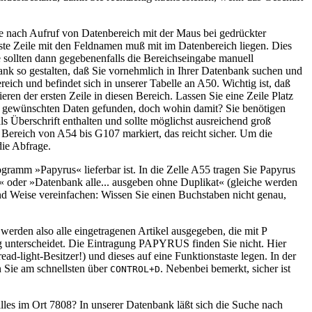
e nach Aufruf von Datenbereich mit der Maus bei gedrückter
rste Zeile mit den Feldnamen muß mit im Datenbereich liegen. Dies
ie sollten dann gegebenenfalls die Bereichseingabe manuell
ank so gestalten, daß Sie vornehmlich in Ihrer Datenbank suchen und
eich und befindet sich in unserer Tabelle an A50. Wichtig ist, daß
en der ersten Zeile in diesen Bereich. Lassen Sie eine Zeile Platz
re gewünschten Daten gefunden, doch wohin damit? Sie benötigen
 Überschrift enthalten und sollte möglichst ausreichend groß
 Bereich von A54 bis G107 markiert, das reicht sicher. Um die
die Abfrage.
ogramm »Papyrus« lieferbar ist. In die Zelle A55 tragen Sie Papyrus
n« oder »Datenbank alle... ausgeben ohne Duplikat« (gleiche werden
und Weise vereinfachen: Wissen Sie einen Buchstaben nicht genau,
werden also alle eingetragenen Artikel ausgegeben, die mit P
g unterscheidet. Die Eintragung PAPYRUS finden Sie nicht. Hier
d-light-Besitzer!) und dieses auf eine Funktionstaste legen. In der
n Sie am schnellsten über
. Nebenbei bemerkt, sicher ist
CONTROL+D
lles im Ort 7808? In unserer Datenbank läßt sich die Suche nach