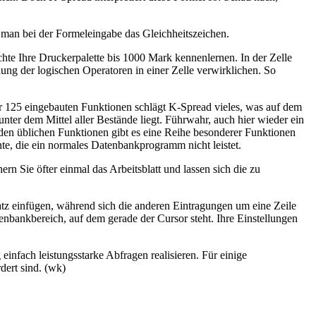
t man bei der Formeleingabe das Gleichheitszeichen.
öchte Ihre Druckerpalette bis 1000 Mark kennenlernen. In der Zelle
ng der logischen Operatoren in einer Zelle verwirklichen. So
r 125 eingebauten Funktionen schlägt K-Spread vieles, was auf dem
ter dem Mittel aller Bestände liegt. Führwahr, auch hier wieder ein
den üblichen Funktionen gibt es eine Reihe besonderer Funktionen
, die ein normales Datenbankprogramm nicht leistet.
 Sie öfter einmal das Arbeitsblatt und lassen sich die zu
atz einfügen, während sich die anderen Eintragungen um eine Zeile
nbankbereich, auf dem gerade der Cursor steht. Ihre Einstellungen
infach leistungsstarke Abfragen realisieren. Für einige
dert sind. (wk)