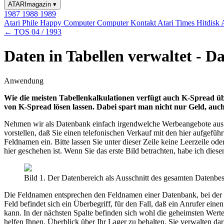
ATARImagazin
▾
1987
1988
1989
Atari Phile
Happy Computer
Computer Kontakt
Atari Times
Hitdisk
← TOS 04 / 1993
Daten in Tabellen verwaltet - 
Anwendung
Wie die meisten Tabellenkalkulationen verfügt auch K-Spread üb
von K-Spread lösen lassen. Dabei spart man nicht nur Geld, auc
Nehmen wir als Datenbank einfach irgendwelche Werbeangebote aus de
vorstellen, daß Sie einen telefonischen Verkauf mit den hier aufgeführt
Feldnamen ein. Bitte lassen Sie unter dieser Zeile keine Leerzeile o
hier geschehen ist. Wenn Sie das erste Bild betrachten, habe ich die
Bild 1. Der Datenbereich als Ausschnitt des gesamten Datenbe
Die Feldnamen entsprechen den Feldnamen einer Datenbank, bei der Ta
Feld befindet sich ein Überbegriff, für den Fall, daß ein Anrufer ein
kann. In der nächsten Spalte befinden sich wohl die geheimsten Werte
helfen Ihnen, Überblick über Ihr Lager zu behalten. Sie verwalten d