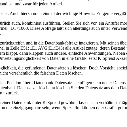
nd ist, und zwar für jeden Artikel.
elistet. Auch hierzu noch einmal der wichtige Hinweis: Zu gerne vergiß
ürlich auch, kombiniert ausführen. Stellen Sie sich vor, ein Anrufer m
mel „D1<1000. Diese Abfrage läßt sich allerdings auch unter Verwendu
.
urückgreifen und in die Datenbankabfrage integrieren. Mit seinen übe
el in Zelle E51: „E1 AVG(E1:E43) alle Artikel zutage, deren Bestand un
oblem klappt, dann klappen auch andere, einfache Anwendungen. Neben 
tzungsmöglichkeit von Daten in eine Grafik, setzt K-Spread Akzente
hkeit, die gefundenen Datensätze zu löschen. Doch Vorsicht, speichern
icht versehentlich die falschen Daten löschen.
ellen Position über »Datenbank Datensatz... einfügen« ein neuer Datens
tenbank Datensatz... löschen« löschen Sie den Datensatz aus dem Date
n« zurück.
m einer Datenbank unter K-Spread gewöhnt, lassen sich verhältnismäßig e
n die einzig gangbare sein, wenn Spezialfunktionen oder Grafik gefor