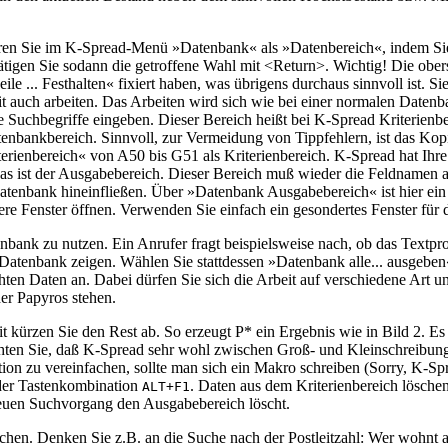
.
lären Sie im K-Spread-Menü »Datenbank« als »Datenbereich«, indem Si
ätigen Sie sodann die getroffene Wahl mit <Return>. Wichtig! Die obe
ile ... Festhalten« fixiert haben, was übrigens durchaus sinnvoll ist. S
t auch arbeiten. Das Arbeiten wird sich wie bei einer normalen Datenb
 Suchbegriffe eingeben. Dieser Bereich heißt bei K-Spread Kriterienber
enbankbereich. Sinnvoll, zur Vermeidung von Tippfehlern, ist das Kopier
terienbereich« von A50 bis G51 als Kriterienbereich. K-Spread hat Ih
s ist der Ausgabebereich. Dieser Bereich muß wieder die Feldnamen als
Datenbank hineinfließen. Über »Datenbank Ausgabebereich« ist hier ein
ere Fenster öffnen. Verwenden Sie einfach ein gesondertes Fenster für 
enbank zu nutzen. Ein Anrufer fragt beispielsweise nach, ob das Textpr
 Datenbank zeigen. Wählen Sie stattdessen »Datenbank alle... ausgebe
hten Daten an. Dabei dürfen Sie sich die Arbeit auf verschiedene Art 
der Papyros stehen.
kürzen Sie den Rest ab. So erzeugt P* ein Ergebnis wie in Bild 2. Es 
chten Sie, daß K-Spread sehr wohl zwischen Groß- und Kleinschreibun
n zu vereinfachen, sollte man sich ein Makro schreiben (Sorry, K-Sprea
er Tastenkombination
. Daten aus dem Kriterienbereich lösche
ALT+F1
neuen Suchvorgang den Ausgabebereich löscht.
chen. Denken Sie z.B. an die Suche nach der Postleitzahl: Wer wohnt a