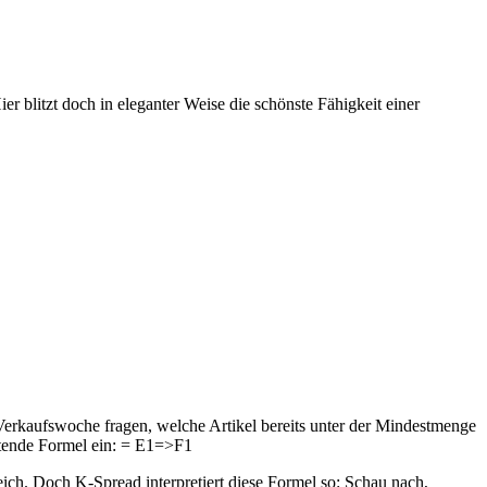
 blitzt doch in eleganter Weise die schönste Fähigkeit einer
 Verkaufswoche fragen, welche Artikel bereits unter der Mindestmenge
mutende Formel ein: = E1=>F1
ich. Doch K-Spread interpretiert diese Formel so: Schau nach,