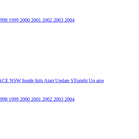
1998
1999
2000
2001
2002
2003
2004
ACE NSW Inside Info
Atari Update
STraight Up
atos
1998
1999
2000
2001
2002
2003
2004