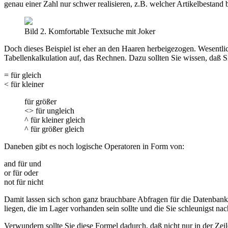
genau einer Zahl nur schwer realisieren, z.B. welcher Artikelbestand b
Bild 2. Komfortable Textsuche mit Joker
Doch dieses Beispiel ist eher an den Haaren herbeigezogen. Wesentlic
Tabellenkalkulation auf, das Rechnen. Dazu sollten Sie wissen, daß 
= für gleich
< für kleiner
für größer
<> für ungleich
^ für kleiner gleich
^ für größer gleich
Daneben gibt es noch logische Operatoren in Form von:
and für und
or für oder
not für nicht
Damit lassen sich schon ganz brauchbare Abfragen für die Datenbank r
liegen, die im Lager vorhanden sein sollte und die Sie schleunigst 
Verwundern sollte Sie diese Formel dadurch, daß nicht nur in der Ze