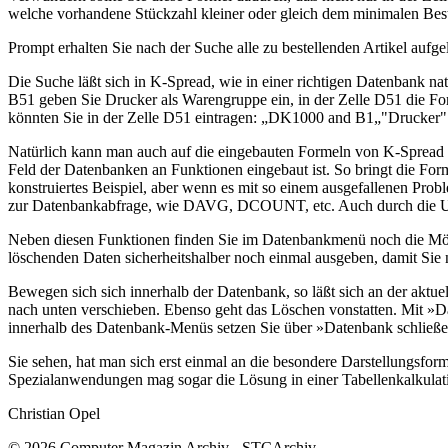
welche vorhandene Stückzahl kleiner oder gleich dem minimalen Besta
Prompt erhalten Sie nach der Suche alle zu bestellenden Artikel aufg
Die Suche läßt sich in K-Spread, wie in einer richtigen Datenbank nat
B51 geben Sie Drucker als Warengruppe ein, in der Zelle D51 die For
könnten Sie in der Zelle D51 eintragen: „DK1000 and B1„"Drucker"
Natürlich kann man auch auf die eingebauten Formeln von K-Spread z
Feld der Datenbanken an Funktionen eingebaut ist. So bringt die Form
konstruiertes Beispiel, aber wenn es mit so einem ausgefallenen Pr
zur Datenbankabfrage, wie DAVG, DCOUNT, etc. Auch durch die Umse
Neben diesen Funktionen finden Sie im Datenbankmenü noch die Möglic
löschenden Daten sicherheitshalber noch einmal ausgeben, damit Sie n
Bewegen sich sich innerhalb der Datenbank, so läßt sich an der aktu
nach unten verschieben. Ebenso geht das Löschen vonstatten. Mit »Da
innerhalb des Datenbank-Menüs setzen Sie über »Datenbank schließe
Sie sehen, hat man sich erst einmal an die besondere Darstellungsfor
Spezialanwendungen mag sogar die Lösung in einer Tabellenkalkulatio
Christian Opel
© 2026 Computer Magazin Archiv - STCArchiv