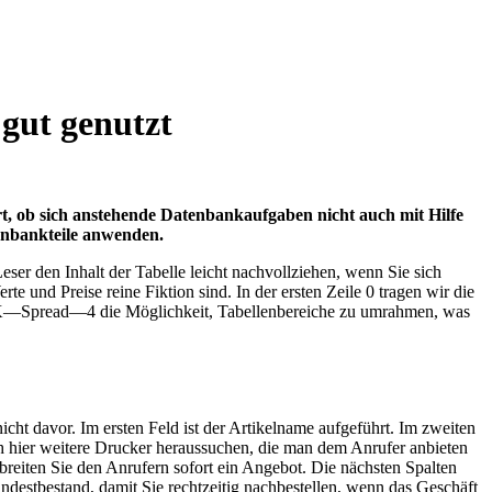
gut genutzt
rt, ob sich anstehende Datenbankaufgaben nicht auch mit Hilfe
tenbankteile anwenden.
r den Inhalt der Tabelle leicht nachvollziehen, wenn Sie sich
te und Preise reine Fiktion sind. In der ersten Zeile 0 tragen wir die
sitzt K—Spread—4 die Möglichkeit, Tabellenbereiche zu umrahmen, was
ht davor. Im ersten Feld ist der Artikelname aufgeführt. Im zweiten
sich hier weitere Drucker heraussuchen, die man dem Anrufer anbieten
breiten Sie den Anrufern sofort ein Angebot. Die nächsten Spalten
ndestbestand, damit Sie rechtzeitig nachbestellen, wenn das Geschäft