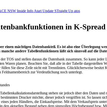
ACE NSW Inside Info
Atari Update
STraight Up
atos
Datenbankfunktionen in K-Spread 
er einen mächtigen Datenbankteil. Es ist also eine Überlegung we
h manche andere Tabellenfunktionen läßt sich sinnvoll auf die Da
r TOS und stellen daraus die Datenbank zusammen. So kann jeder Lese
en Waren planen. Beachten Sie, daß alle in der Tabelle dargestellten Wer
der füllen Sie diese Zeile nicht mit Trennlinien. Glücklicherweise be
sen Feldnamenbereich zur Verdeutlichung noch unterlegt.
standes
bellenkalkulationsdarstellung stehen sie jedoch über den Daten und nic
en bestimmten Drucker möchte, dieser jedoch vergriffen ist. So lassen 
 eines jeden Händlers, die Einkaufspreise. Mit dem Verkaufspreis unter
arin den aktuellen Bestand neben dem sinnvollen Höchstbestand bzw. Mi