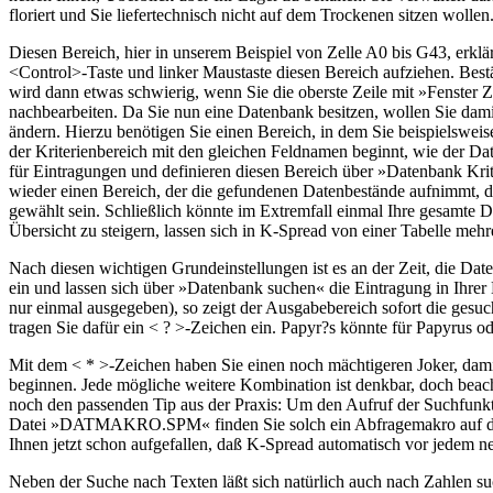
floriert und Sie liefertechnisch nicht auf dem Trockenen sitzen wollen
Diesen Bereich, hier in unserem Beispiel von Zelle A0 bis G43, erk
<Control>-Taste und linker Maustaste diesen Bereich aufziehen. Best
wird dann etwas schwierig, wenn Sie die oberste Zeile mit »Fenster Ze
nachbearbeiten. Da Sie nun eine Datenbank besitzen, wollen Sie dami
ändern. Hierzu benötigen Sie einen Bereich, in dem Sie beispielsweise
der Kriterienbereich mit den gleichen Feldnamen beginnt, wie der Dat
für Eintragungen und definieren diesen Bereich über »Datenbank Kri
wieder einen Bereich, der die gefundenen Datenbestände aufnimmt, da
gewählt sein. Schließlich könnte im Extremfall einmal Ihre gesamte 
Übersicht zu steigern, lassen sich in K-Spread von einer Tabelle mehr
Nach diesen wichtigen Grundeinstellungen ist es an der Zeit, die Dat
ein und lassen sich über »Datenbank suchen« die Eintragung in Ihrer
nur einmal ausgegeben), so zeigt der Ausgabebereich sofort die gesuc
tragen Sie dafür ein < ? >-Zeichen ein. Papyr?s könnte für Papyrus o
Mit dem < * >-Zeichen haben Sie einen noch mächtigeren Joker, damit 
beginnen. Jede mögliche weitere Kombination ist denkbar, doch bea
noch den passenden Tip aus der Praxis: Um den Aufruf der Suchfunktio
Datei »DATMAKRO.SPM« finden Sie solch ein Abfragemakro auf d
Ihnen jetzt schon aufgefallen, daß K-Spread automatisch vor jedem 
Neben der Suche nach Texten läßt sich natürlich auch nach Zahlen su