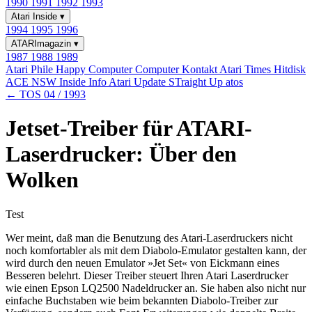
1990
1991
1992
1993
Atari Inside
▾
1994
1995
1996
ATARImagazin
▾
1987
1988
1989
Atari Phile
Happy Computer
Computer Kontakt
Atari Times
Hitdisk
ACE NSW Inside Info
Atari Update
STraight Up
atos
← TOS 04 / 1993
Jetset-Treiber für ATARI-
Laserdrucker: Über den
Wolken
Test
Wer meint, daß man die Benutzung des Atari-Laserdruckers nicht
noch komfortabler als mit dem Diabolo-Emulator gestalten kann, der
wird durch den neuen Emulator »Jet Set« von Eickmann eines
Besseren belehrt. Dieser Treiber steuert Ihren Atari Laserdrucker
wie einen Epson LQ2500 Nadeldrucker an. Sie haben also nicht nur
einfache Buchstaben wie beim bekannten Diabolo-Treiber zur