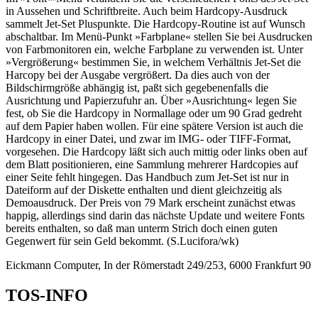
in Aussehen und Schriftbreite. Auch beim Hardcopy-Ausdruck
sammelt Jet-Set Pluspunkte. Die Hardcopy-Routine ist auf Wunsch
abschaltbar. Im Menü-Punkt »Farbplane« stellen Sie bei Ausdrucken
von Farbmonitoren ein, welche Farbplane zu verwenden ist. Unter
»Vergrößerung« bestimmen Sie, in welchem Verhältnis Jet-Set die
Harcopy bei der Ausgabe vergrößert. Da dies auch von der
Bildschirmgröße abhängig ist, paßt sich gegebenenfalls die
Ausrichtung und Papierzufuhr an. Über »Ausrichtung« legen Sie
fest, ob Sie die Hardcopy in Normallage oder um 90 Grad gedreht
auf dem Papier haben wollen. Für eine spätere Version ist auch die
Hardcopy in einer Datei, und zwar im IMG- oder TIFF-Format,
vorgesehen. Die Hardcopy läßt sich auch mittig oder links oben auf
dem Blatt positionieren, eine Sammlung mehrerer Hardcopies auf
einer Seite fehlt hingegen. Das Handbuch zum Jet-Set ist nur in
Dateiform auf der Diskette enthalten und dient gleichzeitig als
Demoausdruck. Der Preis von 79 Mark erscheint zunächst etwas
happig, allerdings sind darin das nächste Update und weitere Fonts
bereits enthalten, so daß man unterm Strich doch einen guten
Gegenwert für sein Geld bekommt. (S.Lucifora/wk)
Eickmann Computer, In der Römerstadt 249/253, 6000 Frankfurt 90
TOS-INFO