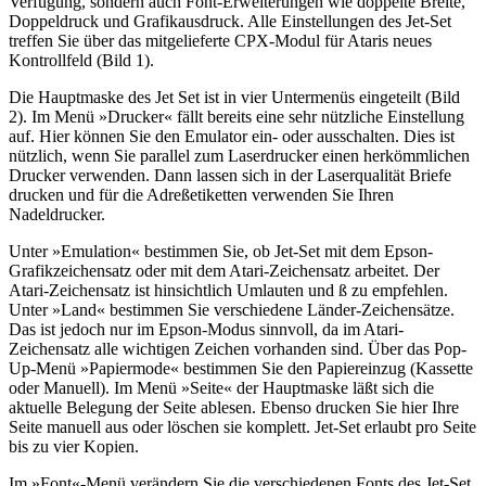
Verfügung, sondern auch Font-Erweiterungen wie doppelte Breite,
Doppeldruck und Grafikausdruck. Alle Einstellungen des Jet-Set
treffen Sie über das mitgelieferte CPX-Modul für Ataris neues
Kontrollfeld (Bild 1).
Die Hauptmaske des Jet Set ist in vier Untermenüs eingeteilt (Bild
2). Im Menü »Drucker« fällt bereits eine sehr nützliche Einstellung
auf. Hier können Sie den Emulator ein- oder ausschalten. Dies ist
nützlich, wenn Sie parallel zum Laserdrucker einen herkömmlichen
Drucker verwenden. Dann lassen sich in der Laserqualität Briefe
drucken und für die Adreßetiketten verwenden Sie Ihren
Nadeldrucker.
Unter »Emulation« bestimmen Sie, ob Jet-Set mit dem Epson-
Grafikzeichensatz oder mit dem Atari-Zeichensatz arbeitet. Der
Atari-Zeichensatz ist hinsichtlich Umlauten und ß zu empfehlen.
Unter »Land« bestimmen Sie verschiedene Länder-Zeichensätze.
Das ist jedoch nur im Epson-Modus sinnvoll, da im Atari-
Zeichensatz alle wichtigen Zeichen vorhanden sind. Über das Pop-
Up-Menü »Papiermode« bestimmen Sie den Papiereinzug (Kassette
oder Manuell). Im Menü »Seite« der Hauptmaske läßt sich die
aktuelle Belegung der Seite ablesen. Ebenso drucken Sie hier Ihre
Seite manuell aus oder löschen sie komplett. Jet-Set erlaubt pro Seite
bis zu vier Kopien.
Im »Font«-Menü verändern Sie die verschiedenen Fonts des Jet-Set