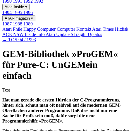
1990
1991
1992
1993
Atari Inside
▾
1994
1995
1996
ATARImagazin
▾
1987
1988
1989
Atari Phile
Happy Computer
Computer Kontakt
Atari Times
Hitdisk
ACE NSW Inside Info
Atari Update
STraight Up
atos
← TOS 04 / 1993
GEM-Bibliothek »ProGEM«
für Pure-C: UnGEMein
einfach
Test
Hat man gerade die ersten Hürden der C-Programmierung
hinter sich, schaut man oft neidvoll auf die modernen GEM-
Oberflächen anderer Programme. Daß dies nicht nur eine
Sache für Profis sein muß, dafür sorgt die neue
Programmierhilfe »ProGEM«.
Die wichtigste Funktion eines Programmes ist - auch im Zeitalter der