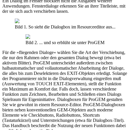
Ein Dialog im Fenster blockiert nicht die Ausgaben weiterer
Anwendungen. Fensterdialoge erkennen Sie an ihrer Titelleiste, mit
der sie sich auch verschieben lassen.
Bild 1. So sieht die Dialogbox im Resourceeditor aus...
Bild 2. ... und so erblüht sie unter ProGEM
Für die »fliegenden Dialoge« wählen Sie die Art der Verschiebung,
die nur den Rahmen oder den gesamten Dialog bewegt (etwa bei
aktivem Blitter). ProGEM unterscheidet außerdem zwischen
halbautomatischer und vollautomatischer Abarbeitung der Dialoge,
die alles bis zum Deselektieren des EXIT-Objektes erledigt. Solange
der Programmierer nicht in die Dialogverwaltung eingreifen muß
(Auswertung von TOUCH EXIT-Elementen), stellt die Funktion
ein Maximum an Komfort dar. Falls doch, lassen verschiedene
Funktion zum Zeichnen, Bearbeiten und Schließen eines Dialogs
Spielraum für Eigeninitiative. Dialogboxen für ProGEM gestalten
Sie wie gewohnt in einem Resource-Editor. ProGEM-Dialogboxen
bieten neben konventionellen GEM-Objekten auch moderne
Elemente wie Checkbuttons, Radiobuttons, Shortcuts
(Tastaturkürzel) und Unterstreichungen (etwa für Dialogbox-Titel).
Das Handbuch beschreibt die Nutzung der neuen Funktionen dabei