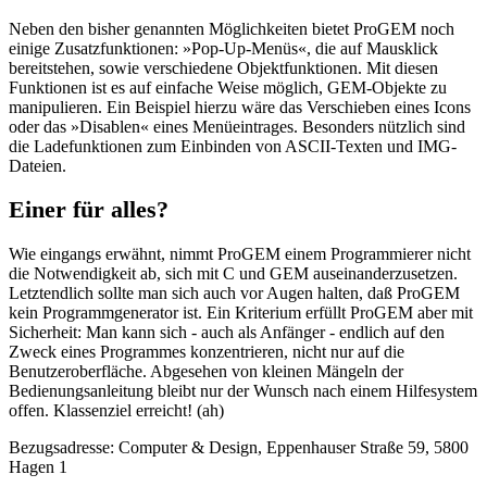
Neben den bisher genannten Möglichkeiten bietet ProGEM noch
einige Zusatzfunktionen: »Pop-Up-Menüs«, die auf Mausklick
bereitstehen, sowie verschiedene Objektfunktionen. Mit diesen
Funktionen ist es auf einfache Weise möglich, GEM-Objekte zu
manipulieren. Ein Beispiel hierzu wäre das Verschieben eines Icons
oder das »Disablen« eines Menüeintrages. Besonders nützlich sind
die Ladefunktionen zum Einbinden von ASCII-Texten und IMG-
Dateien.
Einer für alles?
Wie eingangs erwähnt, nimmt ProGEM einem Programmierer nicht
die Notwendigkeit ab, sich mit C und GEM auseinanderzusetzen.
Letztendlich sollte man sich auch vor Augen halten, daß ProGEM
kein Programmgenerator ist. Ein Kriterium erfüllt ProGEM aber mit
Sicherheit: Man kann sich - auch als Anfänger - endlich auf den
Zweck eines Programmes konzentrieren, nicht nur auf die
Benutzeroberfläche. Abgesehen von kleinen Mängeln der
Bedienungsanleitung bleibt nur der Wunsch nach einem Hilfesystem
offen. Klassenziel erreicht! (ah)
Bezugsadresse: Computer & Design, Eppenhauser Straße 59, 5800
Hagen 1