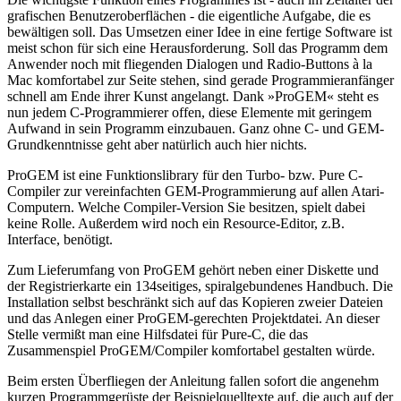
grafischen Benutzeroberflächen - die eigentliche Aufgabe, die es
bewältigen soll. Das Umsetzen einer Idee in eine fertige Software ist
meist schon für sich eine Herausforderung. Soll das Programm dem
Anwender noch mit fliegenden Dialogen und Radio-Buttons à la
Mac komfortabel zur Seite stehen, sind gerade Programmieranfänger
schnell am Ende ihrer Kunst angelangt. Dank »ProGEM« steht es
nun jedem C-Programmierer offen, diese Elemente mit geringem
Aufwand in sein Programm einzubauen. Ganz ohne C- und GEM-
Grundkenntnisse geht aber natürlich auch hier nichts.
ProGEM ist eine Funktionslibrary für den Turbo- bzw. Pure C-
Compiler zur vereinfachten GEM-Programmierung auf allen Atari-
Computern. Welche Compiler-Version Sie besitzen, spielt dabei
keine Rolle. Außerdem wird noch ein Resource-Editor, z.B.
Interface, benötigt.
Zum Lieferumfang von ProGEM gehört neben einer Diskette und
der Registrierkarte ein 134seitiges, spiralgebundenes Handbuch. Die
Installation selbst beschränkt sich auf das Kopieren zweier Dateien
und das Anlegen einer ProGEM-gerechten Projektdatei. An dieser
Stelle vermißt man eine Hilfsdatei für Pure-C, die das
Zusammenspiel ProGEM/Compiler komfortabel gestalten würde.
Beim ersten Überfliegen der Anleitung fallen sofort die angenehm
kurzen Programmgerüste der Beispielquelltexte auf, die auch auf der